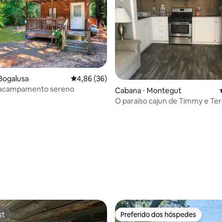
média de 5, 19 avaliações
Bogalusa
4,86 de uma avaliação média de 5, 36 avalia
4,86 (36)
 acampamento sereno
Cabana ⋅ Montegut
O paraíso cajun de Timmy e Te
st
Preferido dos hóspedes
st
Preferido dos hóspedes