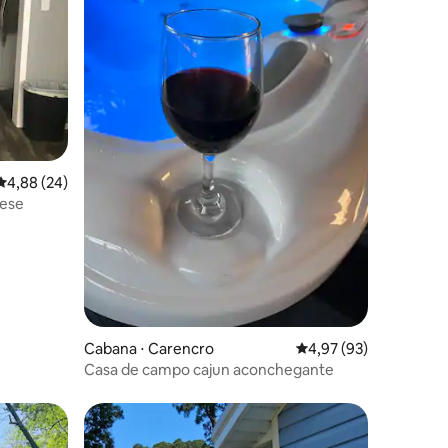
ções
4,88 de uma avaliação média de 5, 24 avaliações
4,88 (24)
rese
Cabana ⋅ Carencro
4,97 de uma avaliação
4,97 (93)
Casa de campo cajun aconchegante