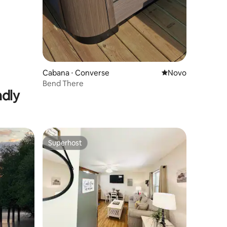
Cabana ⋅ Converse
Novo lugar para fi
Novo
Bend There
ndly
Superhost
Superhost