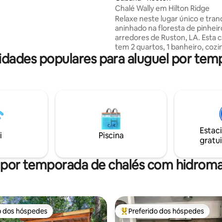
os fundos. Está equipada com
Chalé Wally em Hilton Ridge
rt TVs, utensílios básicos de
Relaxe neste lugar único e tranq
roupa de cama, churrasqueira,
aninhado na floresta de pinheir
 trilhas para explorar e um cais
arredores de Ruston, LA. Esta 
 no bayou!
tem 2 quartos, 1 banheiro, cozi
idades populares para aluguel por tem
totalmente abastecida com tod
eletrodomésticos abertos para 
estar. Smart TV com Wi-Fi de al
velocidade. Relaxe na espaços
da frente com vista para colina
ondulantes, lagoas e pastagens
desfrute de uma das nossas ár
fogueira. Convenientemente lo
Estac
perto de: Squire Creek Country 
i
Piscina
gratui
milhas Lincoln Parish Park - 5 mi
Complexo Esportivo Ruston - 9
 por temporada de chalés com hidro
o dos hóspedes
Preferido dos hóspedes
o dos hóspedes
Entre os melhores preferidos d