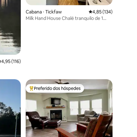
ções
Cabana ⋅ Tickfaw
4,85 de uma avaliação 
4,85 (134)
Milk Hand House Chalé tranquilo de 1
quarto
,95 de uma avaliação média de 5, 116 avaliações
4,95 (116)
Preferido dos hóspedes
os hóspedes
Entre os melhores preferidos dos hóspedes