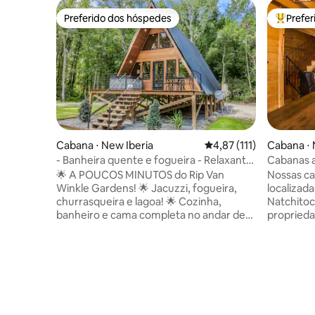
Preferido dos hóspedes
Prefe
Preferido dos hóspedes
Entre os
Cabana ⋅ New Iberia
4,87 de uma avaliação 
4,87 (111)
Cabana ⋅ 
- Banheira quente e fogueira - Relaxante,
Cabanas 
moderna A-Frame Cabi
acres...pe
🌟 A POUCOS MINUTOS do Rip Van
Nossas c
Winkle Gardens! 🌟 Jacuzzi, fogueira,
localizad
churrasqueira e lagoa! 🌟 Cozinha,
Natchitoc
banheiro e cama completa no andar de
proprieda
baixo 🌟 Máquina de lavar/secar e cama
No andar 
queen no andar de cima ư️ Outras coisas
com uma c
a serem observadas️ • Depósito de
loft com 
segurança reembolsável de $ 100 • O
beliche d
hóspede que fizer a reserva deve enviar
solteiro re
um documento de identificação oficial
cozinha e
com foto válido e assinar um contrato de
baixo. Ve