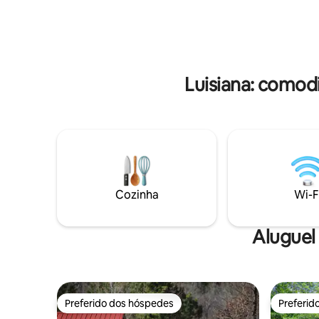
locação antes da chegada. •Dois aluguéis
varanda d
no imóvel •Receba $ 8 de desconto em
Wi-Fi, Sma
Cajun Food Tours + desconto de aluguel
cozinha, 
de caiaque da Wanderlust Rentals •Leia
etc. Temos
todas as descrições,
flutuante
Luisiana: comod
Cozinha
Wi-F
Aluguel
Preferido dos hóspedes
Preferid
Preferido dos hóspedes
Preferid