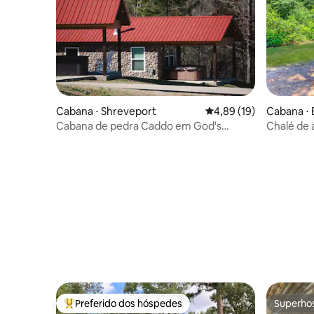
Cabana ⋅ Shreveport
4,89 de uma avaliação 
4,89 (19)
Cabana ⋅ 
Cabana de pedra Caddo em God's
Chalé de
Country (B)
Preferido dos hóspedes
Superho
Entre os melhores preferidos dos hóspedes
Superho