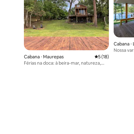
Cabana ⋅
Nossa va
Bend
Cabana ⋅ Maurepas
5 de uma avaliação 
5 (18)
Férias na doca: à beira-mar, natureza,
banheira de hidromassagem