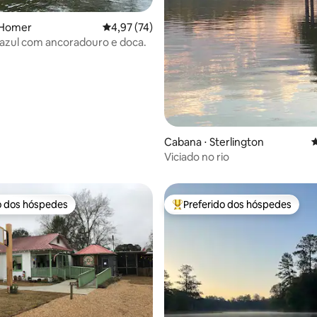
 Homer
4,97 de uma avaliação média de 5, 74 avalia
4,97 (74)
azul com ancoradouro e doca.
Cabana ⋅ Sterlington
4
média de 5, 13 avaliações
Viciado no rio
o dos hóspedes
Preferido dos hóspedes
o dos hóspedes
Entre os melhores preferidos d