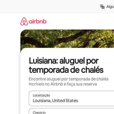
Pular
Algu
para
o
conteúdo
Luisiana: aluguel por
temporada de chalés
Encontre aluguel por temporada de chalés
incríveis no Airbnb e faça sua reserva
Localização
Quando os resultados estiverem disponíveis, expl
Check-in