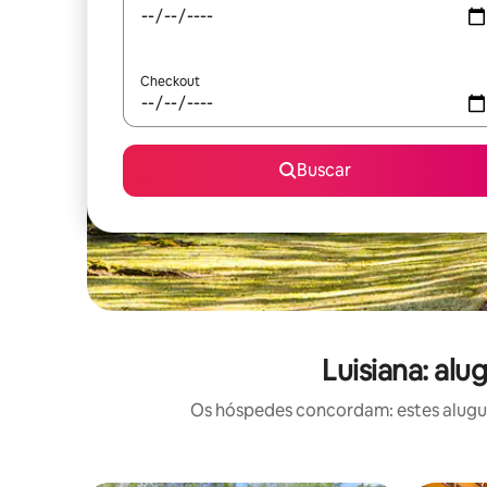
Checkout
Buscar
Luisiana: al
Os hóspedes concordam: estes alugué