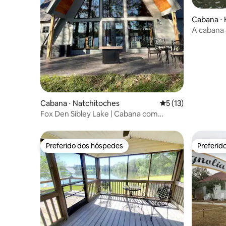
Cabana ⋅
A cabana 
Cabana ⋅ Natchitoches
5 de uma avaliação 
5 (13)
Fox Den Sibley Lake | Cabana com
acessibilidade | 6 camas | Pesca
Preferido dos hóspedes
Preferid
Preferido dos hóspedes
Preferid