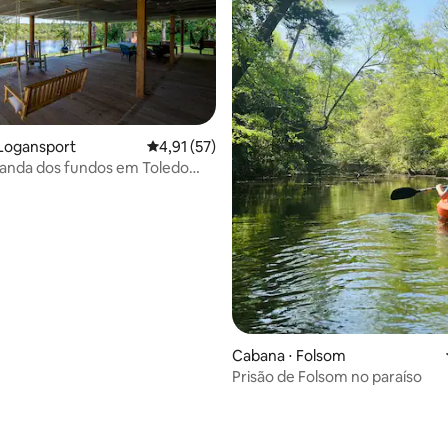
 Logansport
4,91 de uma avaliação média de 5, 57 avalia
4,91 (57)
randa dos fundos em Toledo
média de 5, 18 avaliações
Cabana ⋅ Folsom
Prisão de Folsom no paraíso