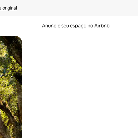
 original
Anuncie seu espaço no Airbnb
 deslizando o dedo na tela.