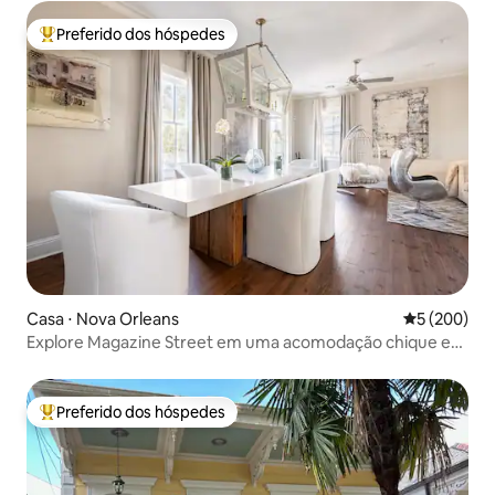
Preferido dos hóspedes
Entre os melhores preferidos dos hóspedes
Casa ⋅ Nova Orleans
5 de uma av
5 (200)
Explore Magazine Street em uma acomodação chique e
tranquila
Preferido dos hóspedes
Entre os melhores preferidos dos hóspedes