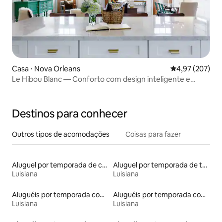
Casa ⋅ Nova Orleans
4,97 de uma av
4,97 (207)
Le Hibou Blanc — Conforto com design inteligente e
varanda
Destinos para conhecer
Outros tipos de acomodações
Coisas para fazer
Aluguel por temporada de casas de veraneio
Aluguel por temporada de tendas
Luisiana
Luisiana
Aluguéis por temporada com banheiro para PCD
Aluguéis por temporada com acesso ao lago
Luisiana
Luisiana