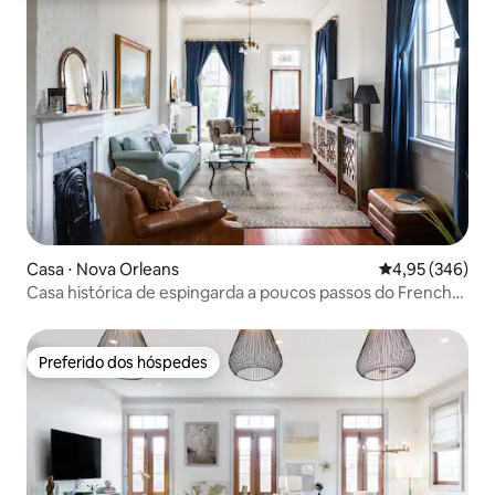
Casa ⋅ Nova Orleans
4,95 de uma ava
4,95 (346)
Casa histórica de espingarda a poucos passos do French
Quarter
Preferido dos hóspedes
Preferido dos hóspedes