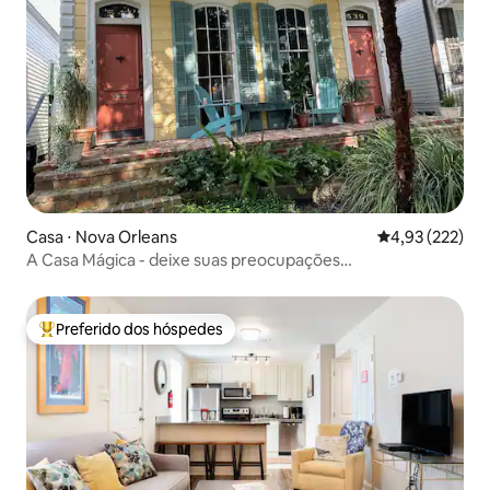
Casa ⋅ Nova Orleans
4,93 de uma av
4,93 (222)
A Casa Mágica - deixe suas preocupações
desaparecerem!
Preferido dos hóspedes
Entre os melhores preferidos dos hóspedes