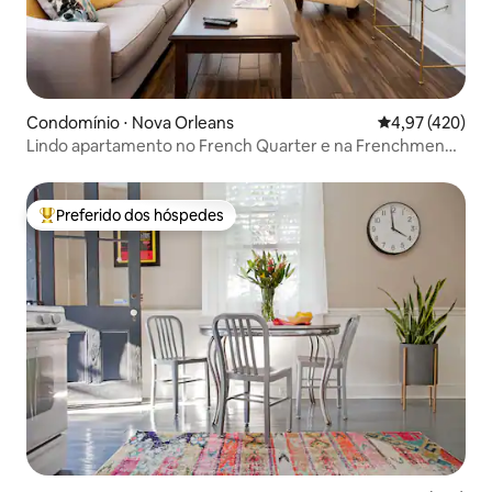
Condomínio ⋅ Nova Orleans
4,97 de uma av
4,97 (420)
Lindo apartamento no French Quarter e na Frenchmen
Street
Preferido dos hóspedes
Entre os melhores preferidos dos hóspedes