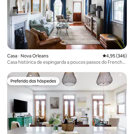
Casa ⋅ Nova Orleans
4,95 de uma ava
4,95 (346)
Casa histórica de espingarda a poucos passos do French
Quarter
Preferido dos hóspedes
Preferido dos hóspedes