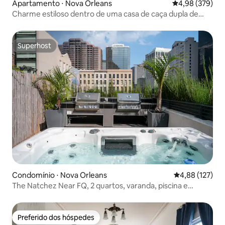
Apartamento ⋅ Nova Orleans
4,98 de uma ava
4,98 (379)
Charme estiloso dentro de uma casa de caça dupla de
1890 com pátio
Superhost
Superhost
Condomínio ⋅ Nova Orleans
4,88 de uma av
4,88 (127)
The Natchez Near FQ, 2 quartos, varanda, piscina e
banheira de hidromassagem
Preferido dos hóspedes
Preferido dos hóspedes