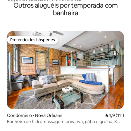
Outros aluguéis por temporada com
banheira
Preferido dos hóspedes
Preferido dos hóspedes
Condomínio ⋅ Nova Orleans
4,9 de uma av
4,9 (111)
Banheira de hidromassagem privativa, pátio e grelha, 3
quartos/3 banheiros, piscina