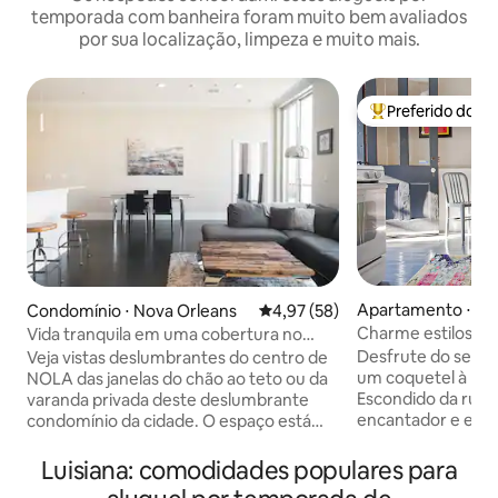
temporada com banheira foram muito bem avaliados
por sua localização, limpeza e muito mais.
Preferido dos 
Entre os melhore
Apartamento ⋅ No
Condomínio ⋅ Nova Orleans
4,97 de uma avaliação média de
4,97 (58)
s
Charme estiloso d
Vida tranquila em uma cobertura no
caça dupla de 189
centro da cidade com terraço privativo
Desfrute do seu c
Veja vistas deslumbrantes do centro de
um coquetel à noit
NOLA das janelas do chão ao teto ou da
Escondido da rua,
varanda privada deste deslumbrante
encantador e ele
condomínio da cidade. O espaço está
apresenta pisos or
equipado com as melhores
uma banheira com 
comodidades modernas e é ótimo para
Luisiana: comodidades populares para
toda parte. Toque
famílias ou grupos. A uma curta distância