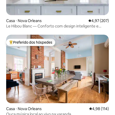
Casa ⋅ Nova Orleans
4,97 de uma av
4,97 (207)
Le Hibou Blanc — Conforto com design inteligente e
varanda
Preferido dos hóspedes
Entre os melhores preferidos dos hóspedes
Casa ⋅ Nova Orleans
4,98 de uma av
4,98 (114)
Ouça música local ao vivo na varanda