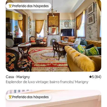
Preferido dos hóspedes
Entre os melhores preferidos dos hóspedes
Casa ⋅ Marigny
5 de uma a
5 (84)
Esplendor de luxo vintage: bairro francês/ Marigny
Preferido dos hóspedes
Entre os melhores preferidos dos hóspedes