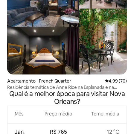
Apartamento ⋅ French Quarter
4,99 de uma a
4,99 (70)
Residência temática de Anne Rice na Esplanada e na
Qual é a melhor época para visitar Nova
Bourbon St
Orleans?
Mês
Preço médio
Temp. média
Jan.
R$ 765
12 °C