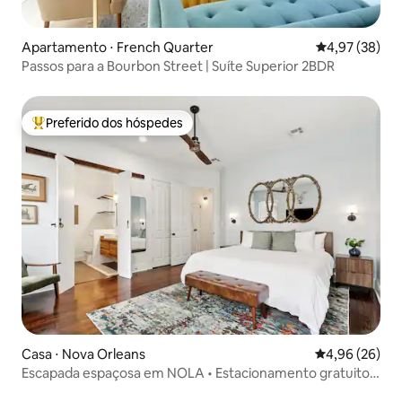
Apartamento ⋅ French Quarter
4,97 de uma a
4,97 (38)
Passos para a Bourbon Street | Suíte Superior 2BDR
Preferido dos hóspedes
Entre os melhores preferidos dos hóspedes
Casa ⋅ Nova Orleans
4,96 de uma a
4,96 (26)
Escapada espaçosa em NOLA • Estacionamento gratuito •
Espaço ao ar livre