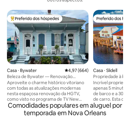
Preferido dos hóspedes
Preferido dos hó
Entre os melhores preferidos dos hóspedes
Preferido dos hó
Casa ⋅ Bywater
4,97 de uma avaliação média de 5
4,97 (664)
Casa ⋅ Slidell
Beleza de Bywater — Renovação
Propriedade à bei
histórica em destaque na HGTV
deslumbrante para
Aproveite o charme histórico vitoriano
Incrível proprieda
com todas as atualizações modernas
apenas 5 minutos 
nesta espaçosa renovação da HGTV,
de barco e a 30 m
como visto no programa de TV New
de carro. Esta casa incrível tem vistas
Comodidades populares em aluguel por
Orleans Reno. A Beleza de Bywater na
panorâmicas em to
Rua Louisa possui uma varanda frontal
varanda com área d
temporada em Nova Orleans
grande e relaxante, estacionamento
sobre a água, ele
gratuito na rua dia e noite, interior
mediante solicitaç
chique com tetos de 12,5”, portas
estacionamentos d