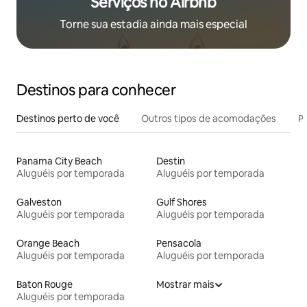
Serviços no Airbnb
Torne sua estadia ainda mais especial
Destinos para conhecer
Destinos perto de você
Outros tipos de acomodações
Pr
Panama City Beach
Destin
Aluguéis por temporada
Aluguéis por temporada
Galveston
Gulf Shores
Aluguéis por temporada
Aluguéis por temporada
Orange Beach
Pensacola
Aluguéis por temporada
Aluguéis por temporada
Baton Rouge
Mostrar mais
Aluguéis por temporada