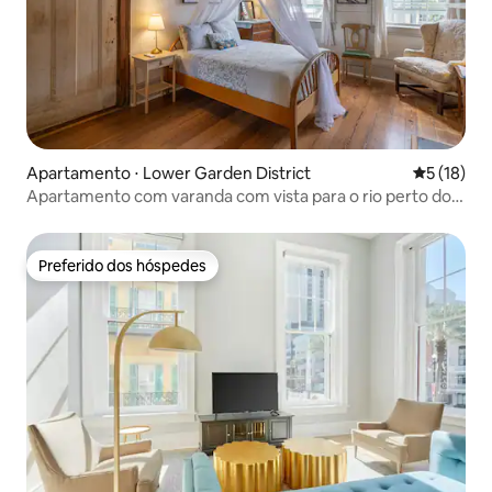
Apartamento ⋅ Lower Garden District
5 de uma a
5 (18)
Apartamento com varanda com vista para o rio perto do
centro de convenções
Preferido dos hóspedes
Preferido dos hóspedes