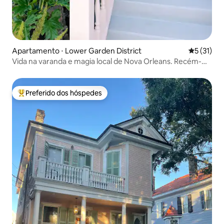
Apartamento ⋅ Lower Garden District
5 de uma a
5 (31)
Vida na varanda e magia local de Nova Orleans. Recém-
reformado!
Preferido dos hóspedes
Entre os melhores preferidos dos hóspedes