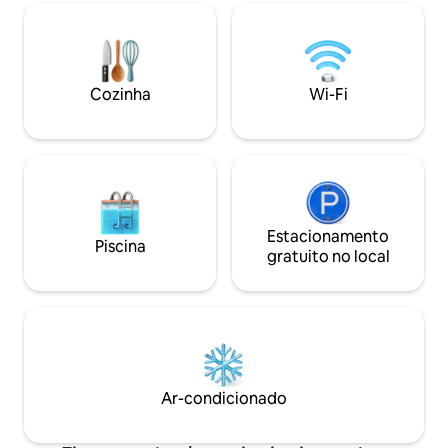
francesas na sala de estar para
entretenimento co
privacidade adicional, Smart TV, cozinha
pode até pegar ca
com ilha de mármore de grandes
seu cais privado. Lagostins e
dimensões, 1 colchão QUEEN Simmons
caranguejos cozido
de luxo vendido pelo Hotel Four Seasons
peixe, grelhados e
Cozinha
Wi-Fi
com roupas de cama da Hotel Collection
esportista! Pesca 
e Ralph Lauren, 1 colchão QUEEN e 1
ano.
TWIN, banheiro privativo elegante com
chuveiro e produtos de higiene pessoal,
ar condicionado/aquecimento central
com ventilador de teto no quarto
principal e um sistema de alarme. Os
hóspedes dizem que o aluguel é ainda
Estacionamento
Piscina
mais impressionante pessoalmente e o
gratuito no local
anfitrião é rápido em responder!
Licenças #23-NSTR-13400 & #24-OSTR-
03209. Bywater é o bairro histórico e
moderno mais procurado de NOLA, que
oferece seus próprios restaurantes de
classe mundial, bares, parque à beira do
rio, juntamente com vizinhos criativos!
Ar-condicionado
Ele oferece um descanso do French
Quarter e da Frenchmen Street, que
estão ambos a menos de 1,6 km de