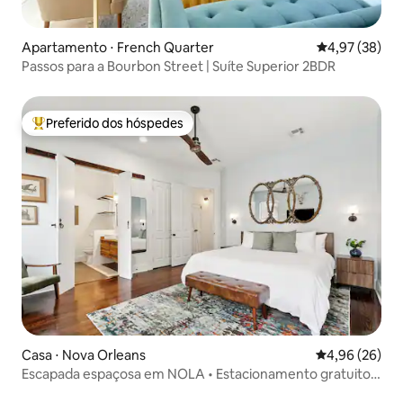
Apartamento ⋅ French Quarter
4,97 de uma a
4,97 (38)
Passos para a Bourbon Street | Suíte Superior 2BDR
Preferido dos hóspedes
Entre os melhores preferidos dos hóspedes
Casa ⋅ Nova Orleans
4,96 de uma a
4,96 (26)
Escapada espaçosa em NOLA • Estacionamento gratuito •
Espaço ao ar livre