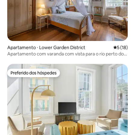
Apartamento ⋅ Lower Garden District
5 de uma a
5 (18)
Apartamento com varanda com vista para o rio perto do
centro de convenções
Preferido dos hóspedes
Preferido dos hóspedes