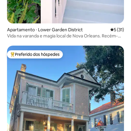
Apartamento ⋅ Lower Garden District
5 de uma a
5 (31)
Vida na varanda e magia local de Nova Orleans. Recém-
reformado!
Preferido dos hóspedes
Entre os melhores preferidos dos hóspedes