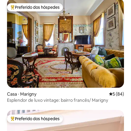
Preferido dos hóspedes
Entre os melhores preferidos dos hóspedes
Casa ⋅ Marigny
5 de uma a
5 (84)
Esplendor de luxo vintage: bairro francês/ Marigny
Preferido dos hóspedes
Entre os melhores preferidos dos hóspedes