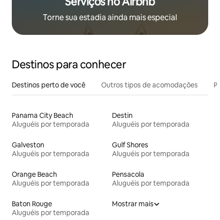
Serviços no Airbnb
Torne sua estadia ainda mais especial
Destinos para conhecer
Destinos perto de você
Outros tipos de acomodações
Pr
Panama City Beach
Destin
Aluguéis por temporada
Aluguéis por temporada
Galveston
Gulf Shores
Aluguéis por temporada
Aluguéis por temporada
Orange Beach
Pensacola
Aluguéis por temporada
Aluguéis por temporada
Baton Rouge
Mostrar mais
Aluguéis por temporada