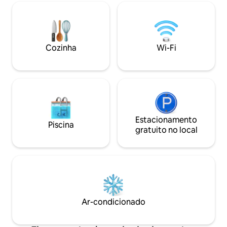
francesas na sala de estar para
entretenimento co
privacidade adicional, Smart TV, cozinha
pode até pegar ca
com ilha de mármore de grandes
seu cais privado. Lagostins e
dimensões, 1 colchão QUEEN Simmons
caranguejos cozido
de luxo vendido pelo Hotel Four Seasons
peixe, grelhados e
Cozinha
Wi-Fi
com roupas de cama da Hotel Collection
esportista! Pesca 
e Ralph Lauren, 1 colchão QUEEN e 1
ano.
TWIN, banheiro privativo elegante com
chuveiro e produtos de higiene pessoal,
ar condicionado/aquecimento central
com ventilador de teto no quarto
principal e um sistema de alarme. Os
hóspedes dizem que o aluguel é ainda
Estacionamento
Piscina
mais impressionante pessoalmente e o
gratuito no local
anfitrião é rápido em responder!
Licenças #23-NSTR-13400 & #24-OSTR-
03209. Bywater é o bairro histórico e
moderno mais procurado de NOLA, que
oferece seus próprios restaurantes de
classe mundial, bares, parque à beira do
rio, juntamente com vizinhos criativos!
Ar-condicionado
Ele oferece um descanso do French
Quarter e da Frenchmen Street, que
estão ambos a menos de 1,6 km de