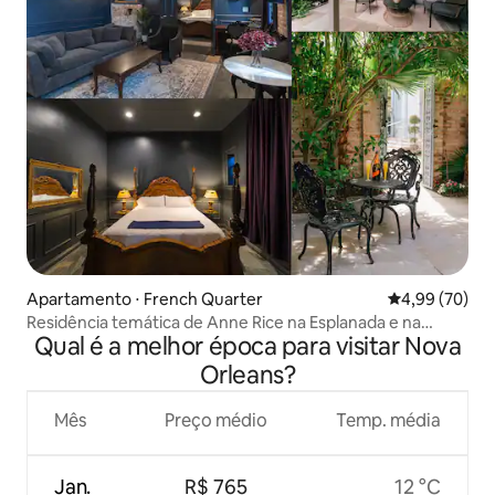
Apartamento ⋅ French Quarter
4,99 de uma a
4,99 (70)
Residência temática de Anne Rice na Esplanada e na
Qual é a melhor época para visitar Nova
Bourbon St
Orleans?
Mês
Preço médio
Temp. média
Jan.
R$ 765
12 °C