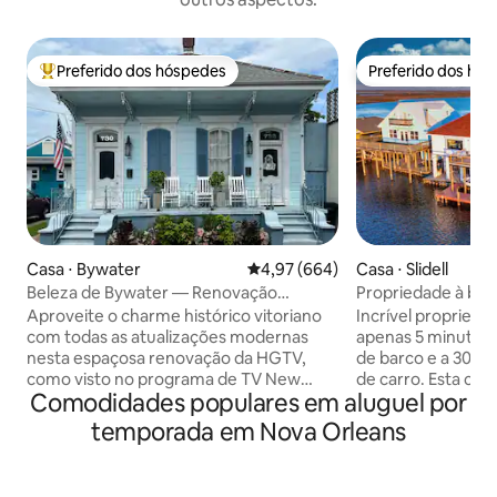
Preferido dos hóspedes
Preferido dos hó
Entre os melhores preferidos dos hóspedes
Preferido dos hó
Casa ⋅ Bywater
4,97 de uma avaliação média de 5
4,97 (664)
Casa ⋅ Slidell
Beleza de Bywater — Renovação
Propriedade à bei
histórica em destaque na HGTV
deslumbrante para
Aproveite o charme histórico vitoriano
Incrível proprieda
com todas as atualizações modernas
apenas 5 minutos 
nesta espaçosa renovação da HGTV,
de barco e a 30 m
como visto no programa de TV New
de carro. Esta casa incrível tem vistas
Comodidades populares em aluguel por
Orleans Reno. A Beleza de Bywater na
panorâmicas em to
Rua Louisa possui uma varanda frontal
varanda com área d
temporada em Nova Orleans
grande e relaxante, estacionamento
sobre a água, ele
gratuito na rua dia e noite, interior
mediante solicitaç
chique com tetos de 12,5”, portas
estacionamentos d