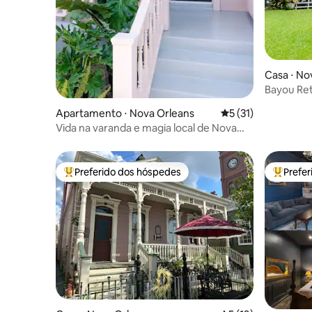
Casa ⋅ No
Bayou Ret
bairro fr
Apartamento ⋅ Nova Orleans
5 de uma avaliação 
5 (31)
Vida na varanda e magia local de Nova
Orleans. Recém-reformado!
Preferido dos hóspedes
Prefe
Entre os melhores preferidos dos hóspedes
Entre os