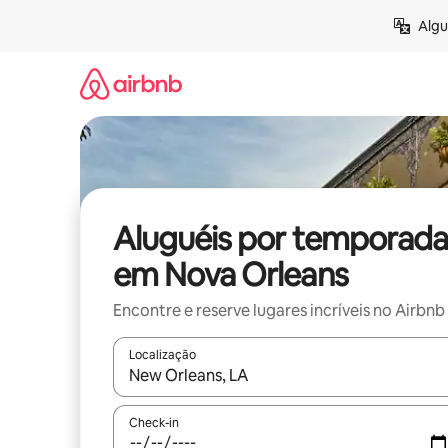
Pular
Algu
para
o
conteúdo
Aluguéis por temporada
em Nova Orleans
Encontre e reserve lugares incríveis no Airbnb
Localização
Quando os resultados estiverem disponíveis, expl
Check-in