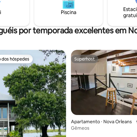
Directv, lavadora e secadora na
bo". Cabo básico,
unidade, cozinha totalmente e
Estac
e canais de filmes. Proteção
i
Piscina
pátio privativo. 23-NSTR-13464 24-OSTR-
gratui
18267
guéis por temporada excelentes em N
o dos hóspedes
Superhost
o dos hóspedes
Superhost
Apartamento ⋅ Nova Orleans
Gêmeos