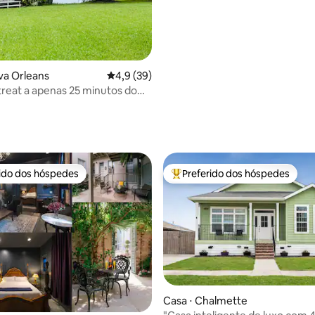
va Orleans
4,9 de uma avaliação média de 5, 39 avalia
4,9 (39)
reat a apenas 25 minutos do
ancês
média de 5, 31 avaliações
rido dos hóspedes
Preferido dos hóspedes
 melhores preferidos dos hóspedes
Entre os melhores preferidos d
Casa ⋅ Chalmette