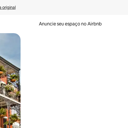
 original
Anuncie seu espaço no Airbnb
 deslizando o dedo na tela.