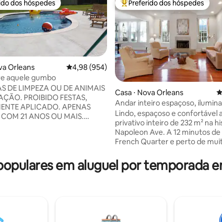
rido dos hóspedes
Preferido dos hóspedes
 melhores preferidos dos hóspedes
Entre os melhores preferidos d
va Orleans
4,98 de uma avaliação média de 5, 954 avalia
4,98 (954)
re aquele gumbo
S DE LIMPEZA OU DE ANIMAIS
édia de 5, 664 avaliações
Casa ⋅ Nova Orleans
4
AÇÃO. PROIBIDO FESTAS,
Andar inteiro espaçoso, ilumin
MENTE APLICADO. APENAS
central
Lindo, espaçoso e confortável 
COM 21 ANOS OU MAIS.
privativo inteiro de 232 m² na hi
 FESTAS, REUNIÕES OU
Napoleon Ave. A 12 minutos de carro do
 FOTOGRÁFICOS.
French Quarter e perto de mui
AMENTE APLICÁVEL E NÃO
restaurantes. Todas as camas 
L. Proprietário no local.
protetores de colchão de esp
opulares em aluguel por temporada e
pessoa que fizer uma festa
memória. Ótimo para negócios
priedade terá que pagar uma
ou família. As estadias mais lo
,00. PISCINA. 900 pés
um desconto significativo. Pro
 de estilo moderno de Nova
desinfecção profunda são apli
icicletas disponíveis. Depois de
entre as reservas. Oferecemos
 uma noite de diversão, venha
estacionamento privativo gratui
o ambiente confortável do "All