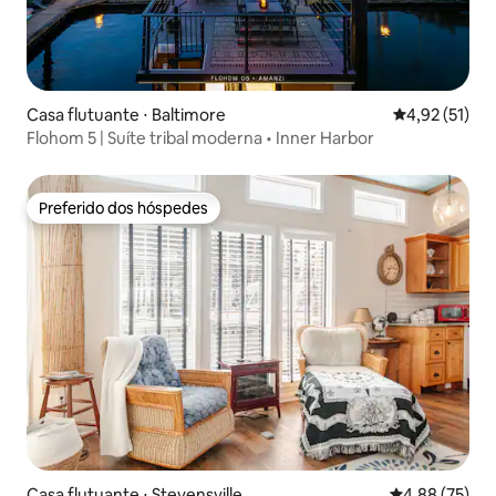
Casa flutuante ⋅ Baltimore
4,92 de uma a
4,92 (51)
Flohom 5 | Suíte tribal moderna • Inner Harbor
Preferido dos hóspedes
Preferido dos hóspedes
Casa flutuante ⋅ Stevensville
4,88 de uma a
4,88 (75)