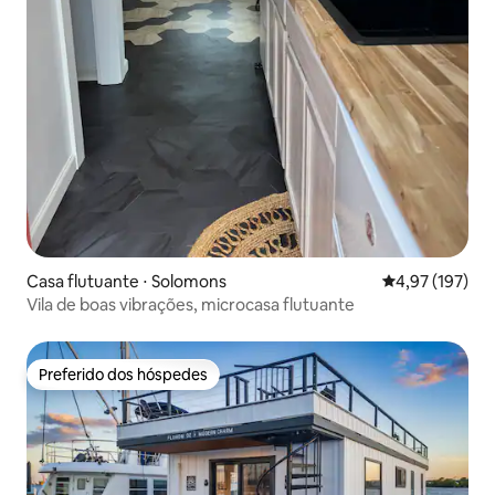
Casa flutuante ⋅ Solomons
4,97 de uma av
4,97 (197)
Vila de boas vibrações, microcasa flutuante
Preferido dos hóspedes
Preferido dos hóspedes