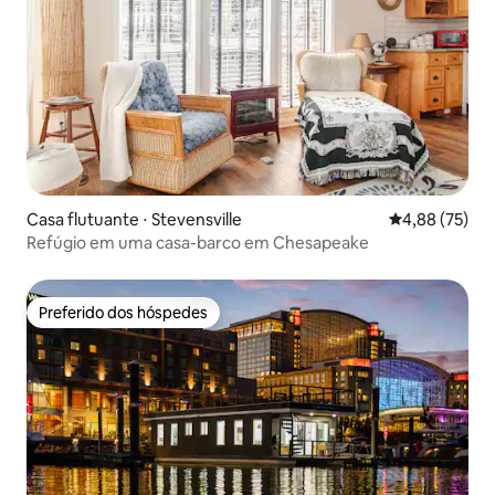
Casa flutuante ⋅ Stevensville
4,88 de uma a
4,88 (75)
Refúgio em uma casa-barco em Chesapeake
Preferido dos hóspedes
Preferido dos hóspedes