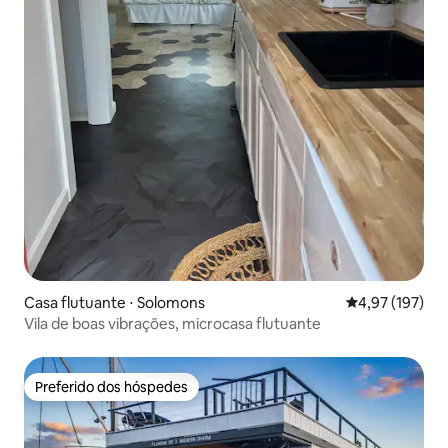
Casa flutuante ⋅ Solomons
4,97 de uma av
4,97 (197)
Vila de boas vibrações, microcasa flutuante
Preferido dos hóspedes
Preferido dos hóspedes