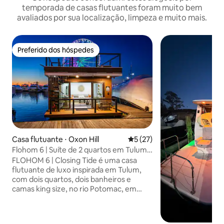
temporada de casas flutuantes foram muito bem
avaliados por sua localização, limpeza e muito mais.
Preferido dos hóspedes
Preferido dos hóspedes
Casa flutuante ⋅ Oxon Hill
5 de uma avaliação média de
5 (27)
Flohom 6 | Suíte de 2 quartos em Tulum •
National Harbor
FLOHOM 6 | Closing Tide é uma casa
flutuante de luxo inspirada em Tulum,
com dois quartos, dois banheiros e
camas king size, no rio Potomac, em
National Harbor. Fogueira no terraço,
mesa de jantar para 8 pessoas, sofá
modular e vista de 360° para o rio. Área