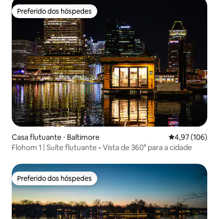
Preferido dos hóspedes
Preferido dos hóspedes
Casa flutuante ⋅ Baltimore
4,97 de uma av
4,97 (106)
Flohom 1 | Suíte flutuante • Vista de 360° para a cidade
Preferido dos hóspedes
Preferido dos hóspedes