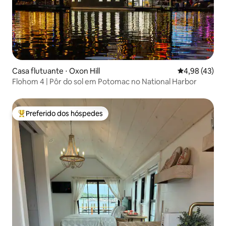
Casa flutuante ⋅ Oxon Hill
4,98 de uma a
4,98 (43)
Flohom 4 | Pôr do sol em Potomac no National Harbor
Preferido dos hóspedes
Entre os melhores preferidos dos hóspedes