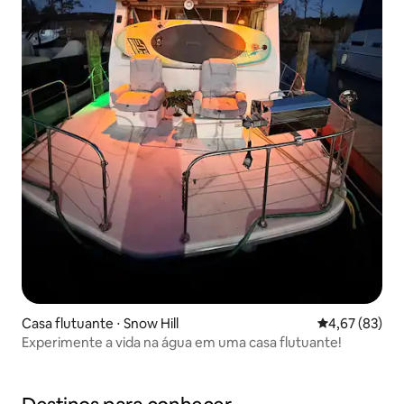
Casa flutuante ⋅ Snow Hill
4,67 de uma a
4,67 (83)
Experimente a vida na água em uma casa flutuante!