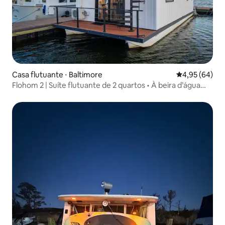
Casa flutuante ⋅ Baltimore
4,95 de uma a
4,95 (64)
Flohom 2 | Suíte flutuante de 2 quartos • À beira d’água
em Canton