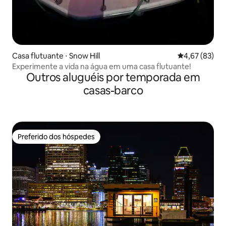
Casa flutuante ⋅ Snow Hill
4,67 de uma a
4,67 (83)
Experimente a vida na água em uma casa flutuante!
Outros aluguéis por temporada em
casas-barco
Preferido dos hóspedes
Preferido dos hóspedes