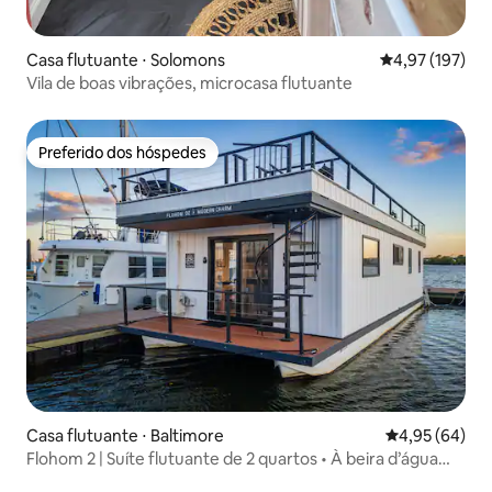
Casa flutuante ⋅ Solomons
4,97 de uma av
4,97 (197)
Vila de boas vibrações, microcasa flutuante
Preferido dos hóspedes
Preferido dos hóspedes
Casa flutuante ⋅ Baltimore
4,95 de uma a
4,95 (64)
Flohom 2 | Suíte flutuante de 2 quartos • À beira d’água
em Canton