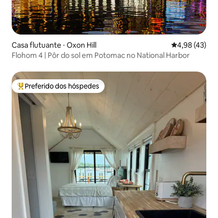
Casa flutuante ⋅ Oxon Hill
4,98 de uma a
4,98 (43)
Flohom 4 | Pôr do sol em Potomac no National Harbor
Preferido dos hóspedes
Entre os melhores preferidos dos hóspedes