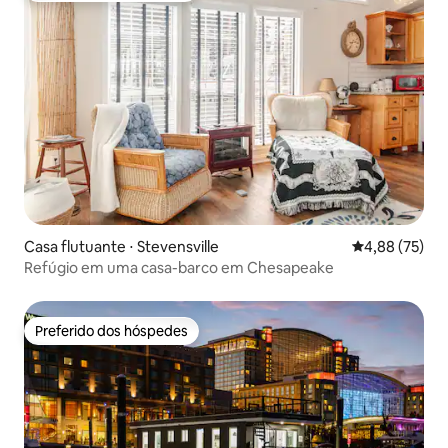
Casa flutuante ⋅ Stevensville
4,88 de uma a
4,88 (75)
Refúgio em uma casa-barco em Chesapeake
Preferido dos hóspedes
Preferido dos hóspedes