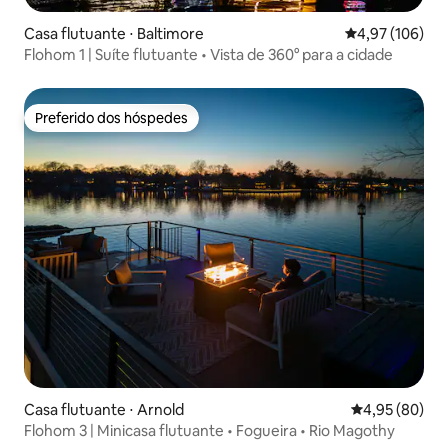
Casa flutuante ⋅ Baltimore
4,97 de uma av
4,97 (106)
Flohom 1 | Suíte flutuante • Vista de 360° para a cidade
Preferido dos hóspedes
Preferido dos hóspedes
Casa flutuante ⋅ Arnold
4,95 de uma a
4,95 (80)
Flohom 3 | Minicasa flutuante • Fogueira • Rio Magothy