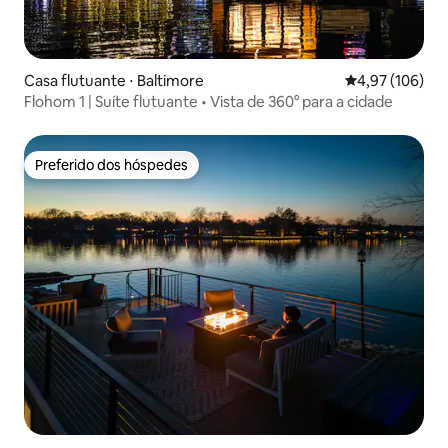
Casa flutuante ⋅ Baltimore
4,97 de uma av
4,97 (106)
Flohom 1 | Suíte flutuante • Vista de 360° para a cidade
Preferido dos hóspedes
Preferido dos hóspedes