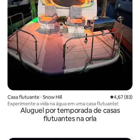
Casa flutuante ⋅ Snow Hill
4,67 de uma a
4,67 (83)
Experimente a vida na água em uma casa flutuante!
Aluguel por temporada de casas
flutuantes na orla