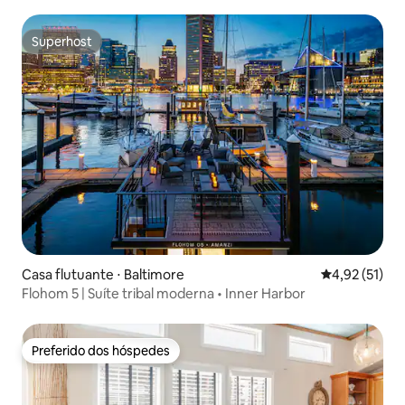
Superhost
Superhost
Casa flutuante ⋅ Baltimore
4,92 de uma a
4,92 (51)
Flohom 5 | Suíte tribal moderna • Inner Harbor
Preferido dos hóspedes
Preferido dos hóspedes