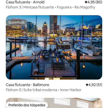
Casa flutuante ⋅ Arnold
4,95 de uma a
4,95 (80)
Flohom 3 | Minicasa flutuante • Fogueira • Rio Magothy
Superhost
Superhost
Casa flutuante ⋅ Baltimore
4,92 de uma a
4,92 (51)
Flohom 5 | Suíte tribal moderna • Inner Harbor
Preferido dos hóspedes
Preferido dos hóspedes