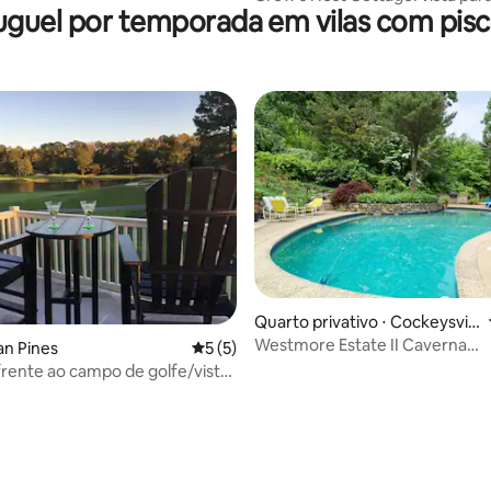
uguel por temporada em vilas com pisc
Chesapeake *Banheira de
hidromassagem*
Quarto privativo ⋅ Cockeysvill
e
Westmore Estate II Caverna
an Pines
5 de uma avaliação média de 5, 5 avalia
5 (5)
contemporânea com pousada
rente ao campo de golfe/vista
deslumbrante
go — 4 camas/3 banheiros