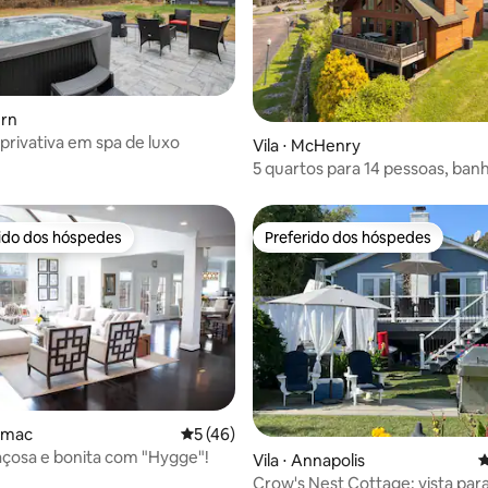
ern
privativa em spa de luxo
Vila ⋅ McHenry
5 quartos para 14 pessoas, ban
hidromassagem, mesa de sinuca
do lago
rido dos hóspedes
Preferido dos hóspedes
 melhores preferidos dos hóspedes
Preferido dos hóspedes
média de 5, 60 avaliações
tomac
5 de uma avaliação média de 5, 46 avalia
5 (46)
çosa e bonita com "Hygge"!
Vila ⋅ Annapolis
4
Crow's Nest Cottage: vista para