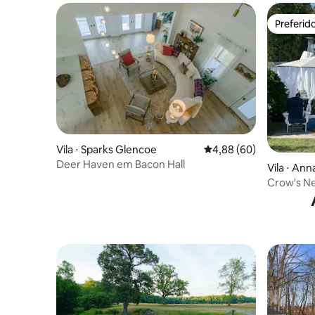
do lago
Preferid
Preferid
Vila ⋅ Sparks Glencoe
4,88 de uma avaliação 
4,88 (60)
Deer Haven em Bacon Hall
Vila ⋅ Ann
Crow's Ne
Chesapea
hidromas