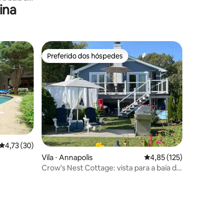
ina
Preferido dos hóspedes
Preferido dos hóspedes
4,73 de uma avaliação média de 5, 30 avaliações
4,73 (30)
ções
Vila ⋅ Annapolis
4,85 de uma avaliação 
4,85 (125)
Crow's Nest Cottage: vista para a baía de
Chesapeake *Banheira de
hidromassagem*