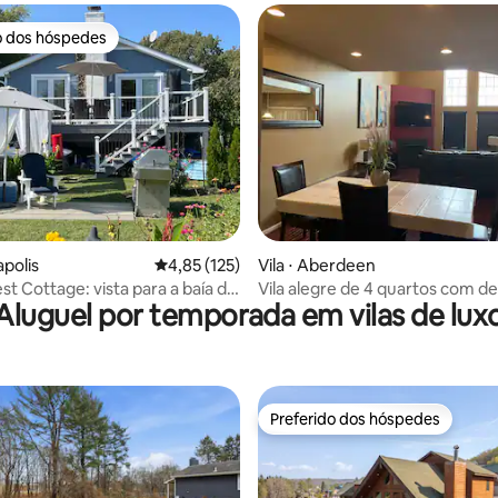
o dos hóspedes
o dos hóspedes
média de 5, 60 avaliações
apolis
4,85 de uma avaliação média de 5, 125 avalia
4,85 (125)
Vila ⋅ Aberdeen
st Cottage: vista para a baía de
Vila alegre de 4 quartos com de
Aluguel por temporada em vilas de lux
ke *Banheira de
churrasqueira, lareira
sagem*
Preferido dos hóspedes
Preferido dos hóspedes