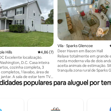
Vila ⋅ Sparks Glencoe
média de 5, 97 avaliações
Deer Haven em Bacon Hall
le Hills
4,86 de uma avaliação média de 5, 7 avalia
4,86 (7)
Relaxe totalmente em grande e
DC Excelente localização.
nesta moderna vila de dois and
ington, D.C. Casa inteira
aceita animais de estimação. S
rtos, cozinha completa, 3
tranquila zona rural de Sparks 
 completos, 1 lavabo, área de
Maryland, você terá amplo esp
la de estar tem TV
relaxar e aproveitar as inúmera
idades populares para aluguel por te
. 2 vagas de
comodidades. De móveis de co
mento gratuitas. Internet de
luminárias exclusivas e balcões
e gratuita. Espaço de
mármore a uma impressionant
com 2 mesas de escrita. Quarto
em espiral e um espaçoso deck
 com cama king size e área de
fundos, você ficará grato(a) po
mart TVs Roku na sala de estar.
optado por um hotel (e seus ine
nova totalmente equipada