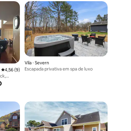
Vila ⋅ Severn
Escapada privativa em spa de luxo
ções
4,56 de uma avaliação média de 5, 9 avaliações
4,56 (9)
ck,
o