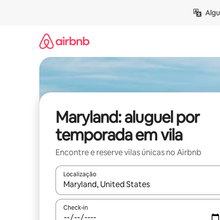
Pular
Algu
para
o
conteúdo
Maryland: aluguel por
temporada em vila
Encontre e reserve vilas únicas no Airbnb
Localização
Quando os resultados estiverem disponíveis, expl
Check-in