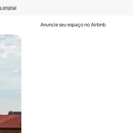
 original
Anuncie seu espaço no Airbnb
 deslizando o dedo na tela.