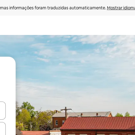
mas informações foram traduzidas automaticamente. 
Mostrar idioma
ore-os usando as seta para cima e para baixo do teclado ou tocando e