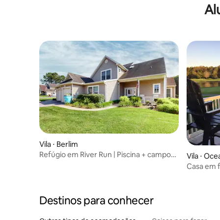
Al
Vila ⋅ Berlim
Refúgio em River Run | Piscina + campo
Vila ⋅ Oce
de golfe
Casa em f
para o la
Destinos para conhecer