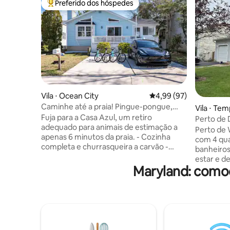
Preferido dos hóspedes
Entre os melhores preferidos dos hóspedes
Vila ⋅ Ocean City
4,99 de uma avaliação 
4,99 (97)
Caminhe até a praia! Pingue-pongue,
Vila ⋅ Temp
quintal cercado, N64, bicicletas!
Fuja para a Casa Azul, um retiro
Perto de 
adequado para animais de estimação a
Perto de Wash
apenas 6 minutos da praia. - Cozinha
com 4 qua
completa e churrasqueira a carvão -
banheiros
Cafeteria (k-cups, espresso, moedor de
estar e de jantar. A sa
café, prensa francesa e despeje) - Pátio
Maryland: comod
de 60 polegadas
totalmente cercado com fogueira e ping
estaciona
pong - Chuveiro ao ar livre - 5 Bicicletas -
alta velocidad
Northside Park - 2 minutos a pé - N64 -
trabalho 
Carregador EV de 48W - Gravador -
principal
Rampa para animais de estimação Durma
estar. 2 S
10 (8 adultos 2 crianças) em nossos 3
Cozinha 