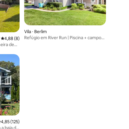
Vila ⋅ Berlim
Refúgio em River Run | Piscina + campo
4,88 de uma avaliação média de 5, 8 avaliações
4,88 (8)
de golfe
heira de
, a 5 min
ções
,85 de uma avaliação média de 5, 125 avaliações
4,85 (125)
 a baía de