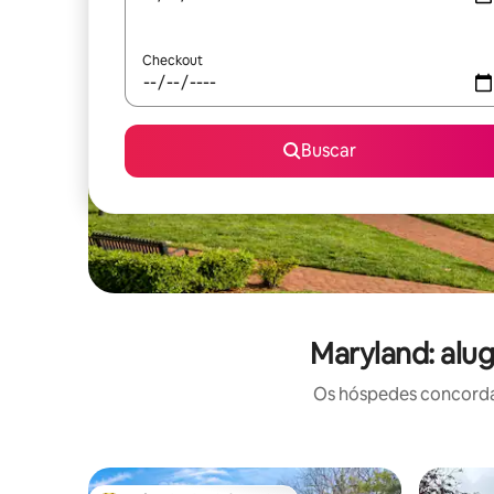
Checkout
Buscar
Maryland: alu
Os hóspedes concordam