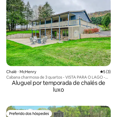
Chalé ⋅ McHenry
5 de uma 
5 (3)
Cabana charmosa de 3 quartos - VISTA PARA O LAGO -
Aluguel por temporada de chalés de
McHenry
luxo
Preferido dos hóspedes
Preferido dos hóspedes