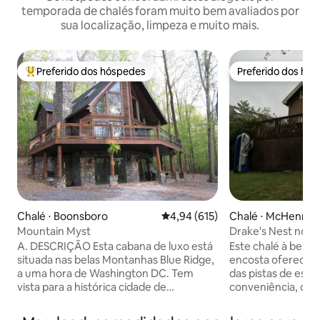
temporada de chalés foram muito bem avaliados por
sua localização, limpeza e muito mais.
Preferido dos hóspedes
Preferido dos hó
Entre os melhores preferidos dos hóspedes
Preferido dos hó
Chalé ⋅ Boonsboro
4,94 de uma avaliação média de 
4,94 (615)
Chalé ⋅ McHenry
Mountain Myst
Drake's Nest no 
A. DESCRIÇÃO Esta cabana de luxo está
Este chalé à beira
situada nas belas Montanhas Blue Ridge,
encosta oferece be
a uma hora de Washington DC. Tem
das pistas de esqui
vista para a histórica cidade de
conveniência, div
Boonsboro, onde você pode ver as luzes
localizados a uma
noturnas brilharem no topo da South
distância. O alugue