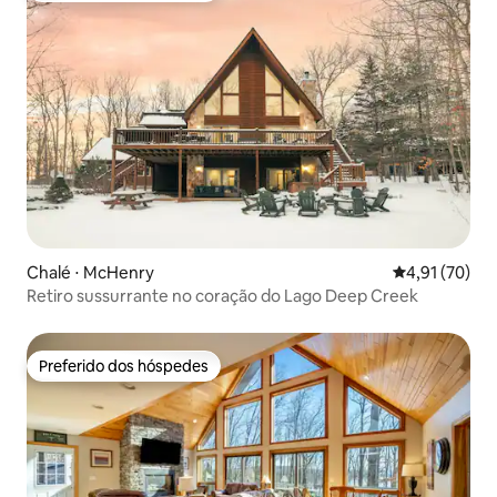
Chalé ⋅ McHenry
4,91 de uma a
4,91 (70)
Retiro sussurrante no coração do Lago Deep Creek
Preferido dos hóspedes
Preferido dos hóspedes