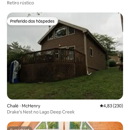
Retiro rústico
Preferido dos hóspedes
Preferido dos hóspedes
Chalé ⋅ McHenry
4,83 de uma av
4,83 (230)
Drake's Nest no Lago Deep Creek