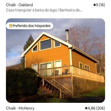
Chalé ⋅ Oakland
5 de uma a
5 (16)
Casa triangular à beira do lago | Banheira de
hidromassagem, doca privativa, vistas
Preferido dos hóspedes
Entre os melhores preferidos dos hóspedes
Chalé ⋅ McHenry
4,86 de uma ava
4,86 (206)