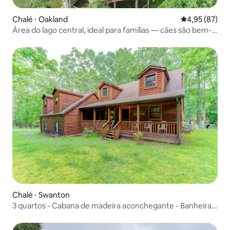
Chalé ⋅ Oakland
4,95 de uma a
4,95 (87)
Área do lago central, ideal para famílias — cães são bem-
vindos!
Chalé ⋅ Swanton
3 quartos - Cabana de madeira aconchegante - Banheira
de hidromassagem