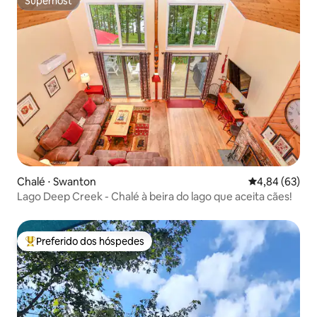
Superhost
Superhost
Chalé ⋅ Swanton
4,84 de uma a
4,84 (63)
Lago Deep Creek - Chalé à beira do lago que aceita cães!
Preferido dos hóspedes
Entre os melhores preferidos dos hóspedes