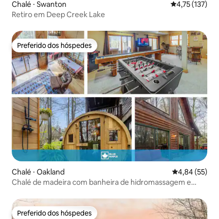
Chalé ⋅ Swanton
4,75 de uma av
4,75 (137)
Retiro em Deep Creek Lake
Preferido dos hóspedes
Preferido dos hóspedes
Chalé ⋅ Oakland
4,84 de uma a
4,84 (55)
Chalé de madeira com banheira de hidromassagem e
churrasqueira
Preferido dos hóspedes
Preferido dos hóspedes