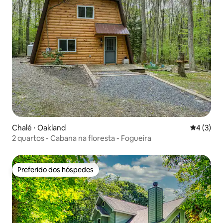
Chalé ⋅ Oakland
4 de uma 
4 (3)
2 quartos - Cabana na floresta - Fogueira
Preferido dos hóspedes
Preferido dos hóspedes