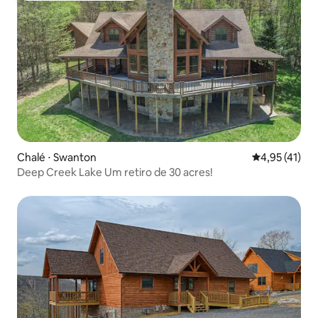
Chalé ⋅ Swanton
4,95 de uma a
4,95 (41)
Deep Creek Lake Um retiro de 30 acres!