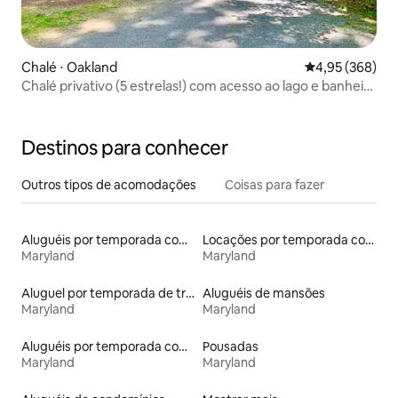
Chalé ⋅ Oakland
4,95 de uma ava
4,95 (368)
Chalé privativo (5 estrelas!) com acesso ao lago e banheira
de hidromassagem
Destinos para conhecer
Outros tipos de acomodações
Coisas para fazer
Aluguéis por temporada com caiaque
Locações por temporada com piscina
Maryland
Maryland
Aluguel por temporada de trailers
Aluguéis de mansões
Maryland
Maryland
Aluguéis por temporada com sauna
Pousadas
Maryland
Maryland