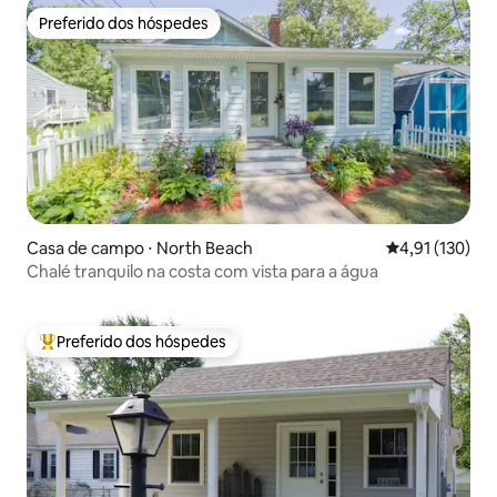
Preferido dos hóspedes
Preferido dos hóspedes
Casa de campo ⋅ North Beach
4,91 de uma av
4,91 (130)
Chalé tranquilo na costa com vista para a água
Preferido dos hóspedes
Entre os melhores preferidos dos hóspedes