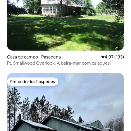
Casa de campo ⋅ Pasadena
4,97 de uma av
4,97 (193)
Ft. Smallwood Overlook. À beira-mar com caiaques!
Preferido dos hóspedes
Preferido dos hóspedes