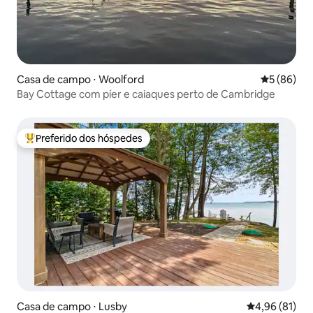
Casa de campo ⋅ Woolford
5 de uma a
5 (86)
Bay Cottage com píer e caiaques perto de Cambridge
Preferido dos hóspedes
Entre os melhores preferidos dos hóspedes
Casa de campo ⋅ Lusby
4,96 de uma a
4,96 (81)