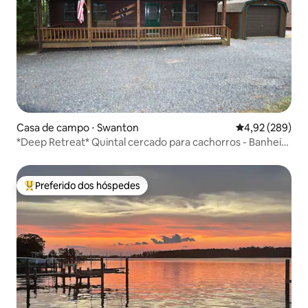
Casa de campo ⋅ Swanton
4,92 de uma ava
4,92 (289)
*Deep Retreat* Quintal cercado para cachorros - Banheira
de hidromassagem - Fogueira
Preferido dos hóspedes
Entre os melhores preferidos dos hóspedes