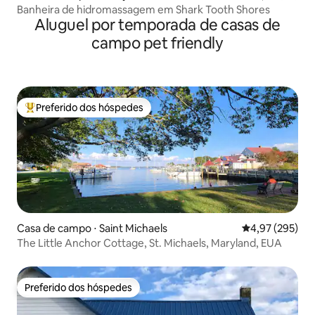
Banheira de hidromassagem em Shark Tooth Shores
Aluguel por temporada de casas de
campo pet friendly
Preferido dos hóspedes
Entre os melhores preferidos dos hóspedes
Casa de campo ⋅ Saint Michaels
4,97 de uma av
4,97 (295)
The Little Anchor Cottage, St. Michaels, Maryland, EUA
Preferido dos hóspedes
Preferido dos hóspedes