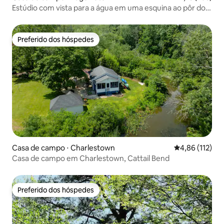
Estúdio com vista para a água em uma esquina ao pôr do
sol
Preferido dos hóspedes
Preferido dos hóspedes
Casa de campo ⋅ Charlestown
4,86 de uma av
4,86 (112)
Casa de campo em Charlestown, Cattail Bend
Preferido dos hóspedes
Preferido dos hóspedes