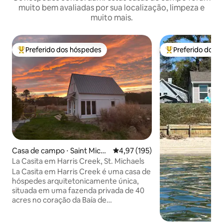
muito bem avaliadas por sua localização, limpeza e
muito mais.
Preferido dos hóspedes
Preferido dos 
Entre os melhores preferidos dos hóspedes
Entre os melhore
Casa de campo ⋅ Saint Micha
4,97 de uma avaliação média de 
4,97 (195)
els
La Casita em Harris Creek, St. Michaels
La Casita em Harris Creek é uma casa de
hóspedes arquitetonicamente única,
situada em uma fazenda privada de 40
acres no coração da Baía de
Chesapeake, a 5 minutos de carro de
Saint Michaels, MD. A casa de hóspedes,