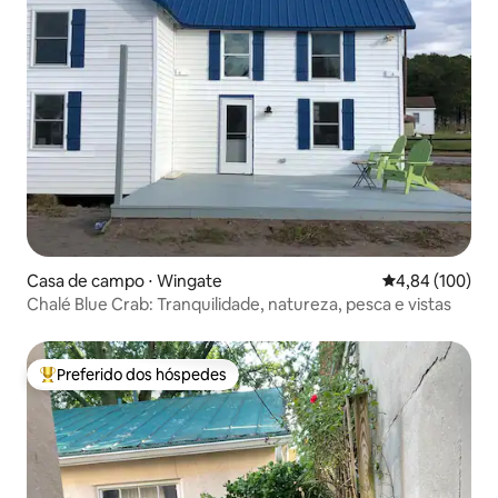
Casa de campo ⋅ Wingate
4,84 de uma av
4,84 (100)
Chalé Blue Crab: Tranquilidade, natureza, pesca e vistas
Preferido dos hóspedes
Entre os melhores preferidos dos hóspedes