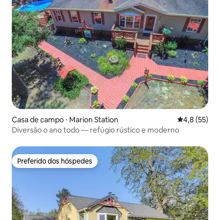
Casa de campo ⋅ Marion Station
4,8 de uma a
4,8 (55)
Diversão o ano todo — refúgio rústico e moderno
Preferido dos hóspedes
Preferido dos hóspedes