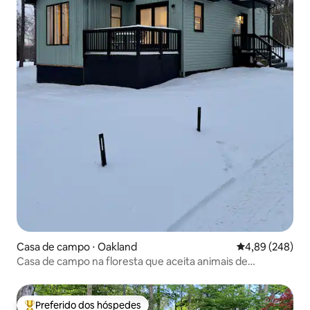
Casa de campo ⋅ Oakland
4,89 de uma ava
4,89 (248)
Casa de campo na floresta que aceita animais de
estimação
Preferido dos hóspedes