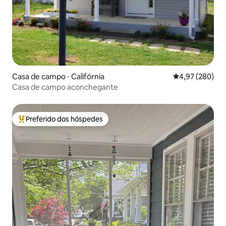
Casa de campo ⋅ Califórnia
4,97 de uma ava
4,97 (280)
Casa de campo aconchegante
Preferido dos hóspedes
Entre os melhores preferidos dos hóspedes