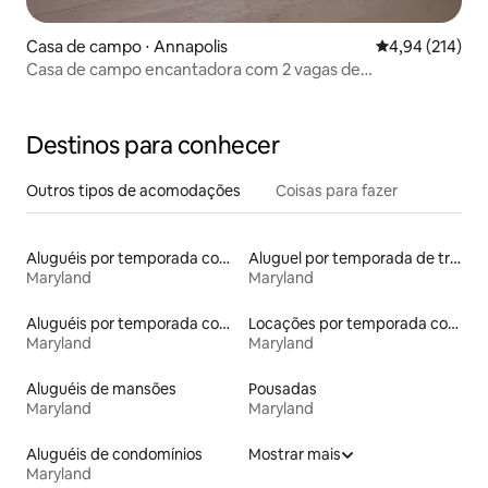
Casa de campo ⋅ Annapolis
4,94 de uma av
4,94 (214)
Casa de campo encantadora com 2 vagas de
estacionamento e fácil acesso a pé ao pé
Destinos para conhecer
Outros tipos de acomodações
Coisas para fazer
Aluguéis por temporada com sauna
Aluguel por temporada de trailers
Maryland
Maryland
Aluguéis por temporada com caiaque
Locações por temporada com piscina
Maryland
Maryland
Aluguéis de mansões
Pousadas
Maryland
Maryland
Aluguéis de condomínios
Mostrar mais
Maryland