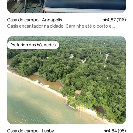
Casa de campo ⋅ Annapolis
4,87 de uma av
4,87 (116)
Oásis encantador na cidade. Caminhe até o porto e
restaurantes. USNA
Preferido dos hóspedes
Preferido dos hóspedes
Casa de campo ⋅ Lusby
4,84 de uma a
4,84 (95)