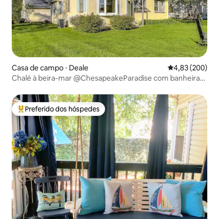
Casa de campo ⋅ Deale
4,83 de uma ava
4,83 (200)
Chalé à beira-mar @ChesapeakeParadise com banheira
de hidromassagem/aceita cães
Preferido dos hóspedes
Entre os melhores preferidos dos hóspedes