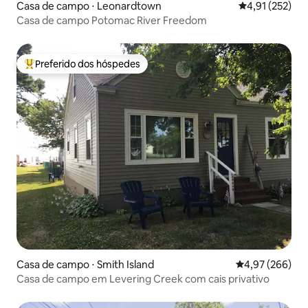
Casa de campo ⋅ Leonardtown
4,91 de uma av
4,91 (252)
Casa de campo Potomac River Freedom
Preferido dos hóspedes
Entre os melhores preferidos dos hóspedes
Casa de campo ⋅ Smith Island
4,97 de uma ava
4,97 (266)
Casa de campo em Levering Creek com cais privativo