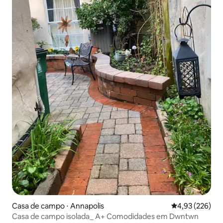
Casa de campo ⋅ Annapolis
4,93 de uma av
4,93 (226)
Casa de campo isolada_ A+ Comodidades em Dwntwn