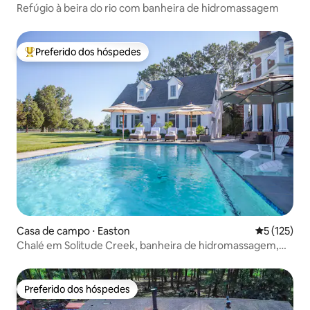
Refúgio à beira do rio com banheira de hidromassagem
Preferido dos hóspedes
Entre os melhores preferidos dos hóspedes
Casa de campo ⋅ Easton
5 de uma av
5 (125)
Chalé em Solitude Creek, banheira de hidromassagem,
piscina e lareira
Preferido dos hóspedes
Preferido dos hóspedes