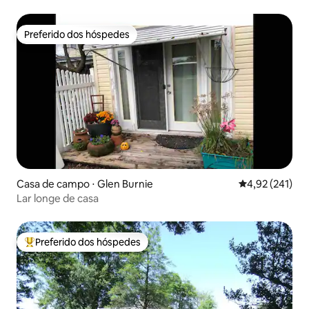
Preferido dos hóspedes
Preferido dos hóspedes
Casa de campo ⋅ Glen Burnie
4,92 de uma av
4,92 (241)
Lar longe de casa
Preferido dos hóspedes
Entre os melhores preferidos dos hóspedes