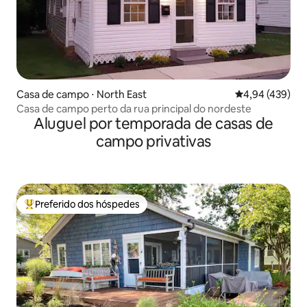
Casa de campo ⋅ North East
4,94 de uma av
4,94 (439)
Casa de campo perto da rua principal do nordeste
Aluguel por temporada de casas de
campo privativas
Preferido dos hóspedes
Entre os melhores preferidos dos hóspedes