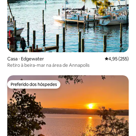
Casa ⋅ Edgewater
4,95 de uma av
4,95 (255)
Retiro à beira-mar na área de Annapolis
Preferido dos hóspedes
Preferido dos hóspedes