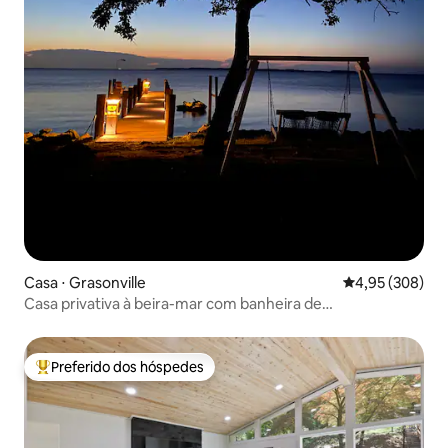
Casa ⋅ Grasonville
4,95 de uma ava
4,95 (308)
Casa privativa à beira-mar com banheira de
hidromassagem, doca e caiaques
Preferido dos hóspedes
Entre os melhores preferidos dos hóspedes