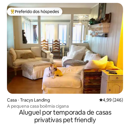
Preferido dos hóspedes
Entre os melhores preferidos dos hóspedes
Casa ⋅ Tracys Landing
4,99 de uma ava
4,99 (246)
A pequena casa boêmia cigana
Aluguel por temporada de casas
privativas pet friendly