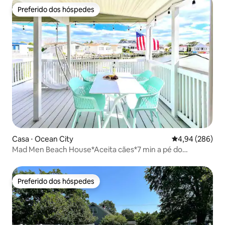
Preferido dos hóspedes
Preferido dos hóspedes
Casa ⋅ Ocean City
4,94 de uma ava
4,94 (286)
Mad Men Beach House*Aceita cães*7 min a pé do
mar*Experiência de filme ao ar livre*Doca privada*Espaço
de trabalho*Novo BERÇO
Preferido dos hóspedes
Preferido dos hóspedes