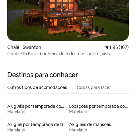
Chalé ⋅ Swanton
4,95 de uma av
4,95 (167)
Chalé Ella Bella: banheira de hidromassagem, vistas
deslumbrantes, Wi-Fi
Destinos para conhecer
Outros tipos de acomodações
Coisas para fazer
Aluguéis por temporada com caiaque
Locações por temporada com piscina
Maryland
Maryland
Aluguel por temporada de trailers
Aluguéis de mansões
Maryland
Maryland