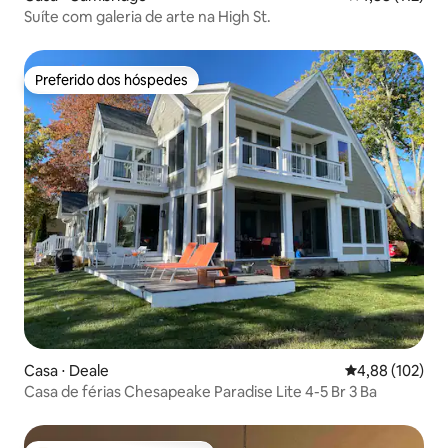
Suíte com galeria de arte na High St.
Preferido dos hóspedes
Preferido dos hóspedes
Casa ⋅ Deale
4,88 de uma av
4,88 (102)
Casa de férias Chesapeake Paradise Lite 4-5 Br 3 Ba