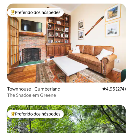
Preferido dos hóspedes
Entre os melhores preferidos dos hóspedes
Townhouse ⋅ Cumberland
4,95 de uma av
4,95 (274)
The Shadoe em Greene
Preferido dos hóspedes
Entre os melhores preferidos dos hóspedes