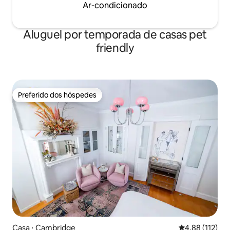
Ar-condicionado
Aluguel por temporada de casas pet
friendly
Preferido dos hóspedes
Preferido dos hóspedes
Casa ⋅ Cambridge
4,88 de uma av
4,88 (112)