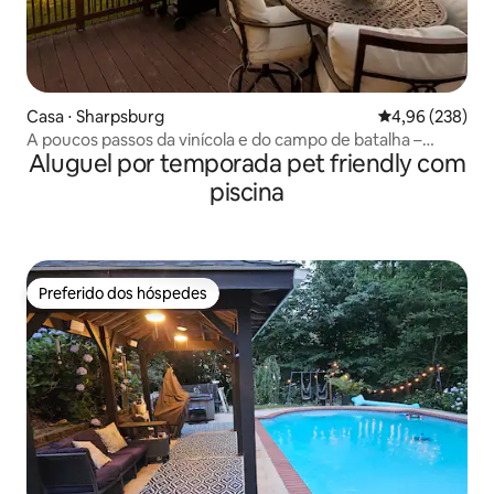
Casa ⋅ Sharpsburg
4,96 de uma ava
4,96 (238)
A poucos passos da vinícola e do campo de batalha –
Aluguel por temporada pet friendly com
retiro de 4.000 m²
piscina
Preferido dos hóspedes
Preferido dos hóspedes