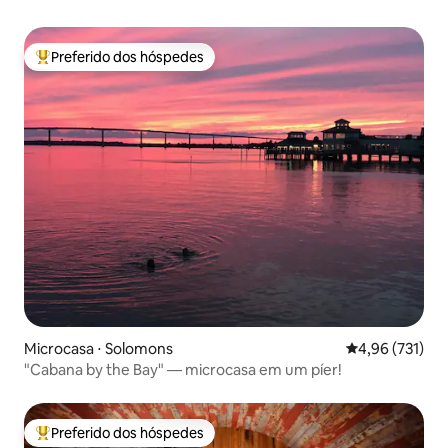
Preferido dos hóspedes
Entre os melhores preferidos dos hóspedes
Microcasa ⋅ Solomons
4,96 de uma av
4,96 (731)
"Cabana by the Bay" — microcasa em um píer!
Preferido dos hóspedes
Entre os melhores preferidos dos hóspedes