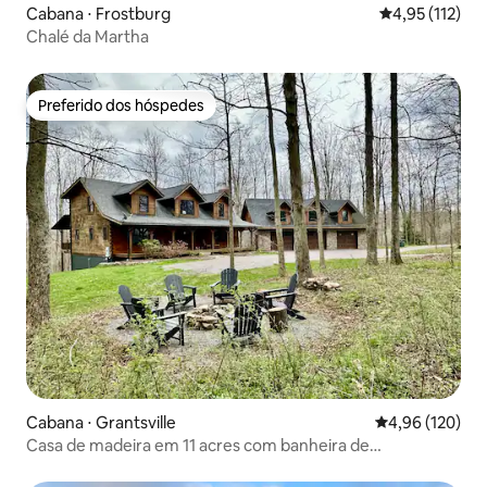
Cabana ⋅ Frostburg
4,95 de uma av
4,95 (112)
Chalé da Martha
Preferido dos hóspedes
Preferido dos hóspedes
Cabana ⋅ Grantsville
4,96 de uma av
4,96 (120)
Casa de madeira em 11 acres com banheira de
hidromassagem