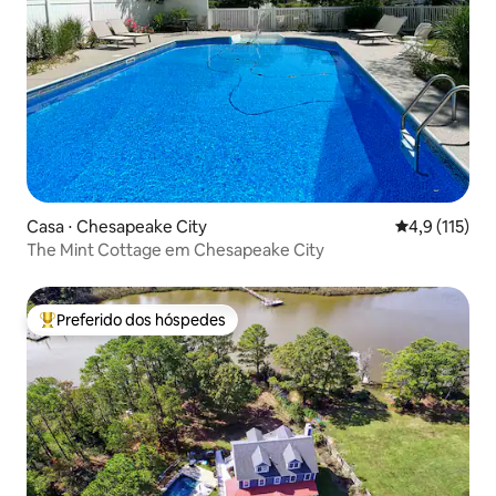
Casa ⋅ Chesapeake City
4,9 de uma av
4,9 (115)
The Mint Cottage em Chesapeake City
Preferido dos hóspedes
Entre os melhores preferidos dos hóspedes