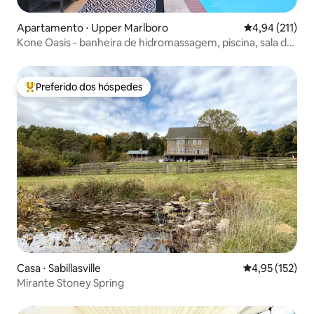
Apartamento ⋅ Upper Marlboro
4,94 de uma av
4,94 (211)
Kone Oasis - banheira de hidromassagem, piscina, sala de
cinema/jogos.
Preferido dos hóspedes
Entre os melhores preferidos dos hóspedes
Casa ⋅ Sabillasville
4,95 de uma av
4,95 (152)
Mirante Stoney Spring