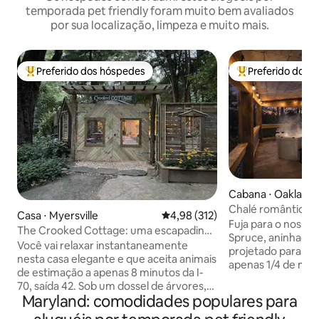
temporada pet friendly foram muito bem avaliados
por sua localização, limpeza e muito mais.
Preferido dos hóspedes
Preferido dos 
Entre os melhores preferidos dos hóspedes
Entre os melhore
Cabana ⋅ Oakland
Chalé romântico 
Casa ⋅ Myersville
4,98 de uma avaliação média de 
4,98 (312)
lago e com jantar
Fuja para o nosso
The Crooked Cottage: uma escapadinha
hidromassagem/c
Spruce, aninhado 
aconchegante e com curadoria
Você vai relaxar instantaneamente
projetado para re
nesta casa elegante e que aceita animais
apenas 1/4 de milh
de estimação a apenas 8 minutos da I-
lojas locais, você 
70, saída 42. Sob um dossel de árvores,
perfeita de natur
Maryland: comodidades populares para
encontre um quintal lindamente
Este novo chalé di
paisagístico com decks e duas áreas de
acolhedores, cozi