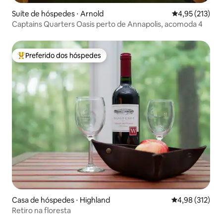
Suíte de hóspedes ⋅ Arnold
4,95 de uma av
4,95 (213)
Captains Quarters Oasis perto de Annapolis, acomoda 4
Preferido dos hóspedes
Entre os melhores preferidos dos hóspedes
Casa de hóspedes ⋅ Highland
4,98 de uma av
4,98 (312)
Retiro na floresta