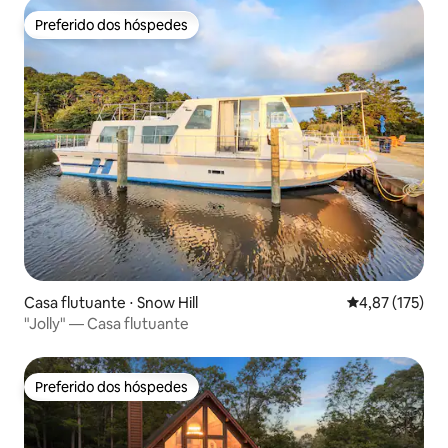
Preferido dos hóspedes
Preferido dos hóspedes
Casa flutuante ⋅ Snow Hill
4,87 de uma av
4,87 (175)
"Jolly" — Casa flutuante
Preferido dos hóspedes
Preferido dos hóspedes