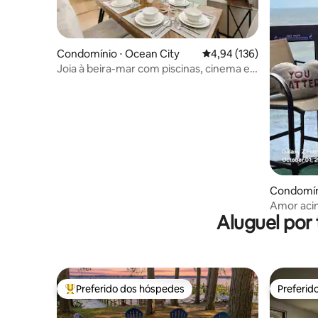
Condomínio ⋅ Ocean City
4,94 de uma avaliação m
4,94 (136)
Joia à beira-mar com piscinas, cinema e
sala de jogos
Condomíni
Amor acim
Aluguel por
/ piscina
Preferido dos hóspedes
Preferid
Entre os melhores preferidos dos hóspedes
Preferid