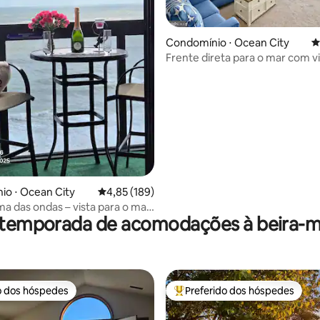
Condomínio ⋅ Ocean City
4
édia de 5, 136 avaliações
Frente direta para o mar com vi
comodidades em abundância
o ⋅ Ocean City
4,85 de uma avaliação média de 5, 189 avalia
4,85 (189)
a das ondas – vista para o mar
 temporada de acomodações à beira-ma
 aquecida no terraço
o dos hóspedes
Preferido dos hóspedes
o dos hóspedes
Entre os melhores preferidos d