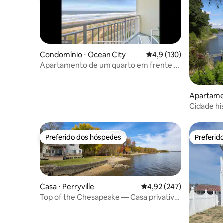
Condomínio ⋅ Ocean City
4,9 de uma avaliação m
4,9 (130)
Apartamento de um quarto em frente à
praia no centro da cidade
Apartamen
rk
Cidade hi
Preferido dos hóspedes
Preferid
Preferido dos hóspedes
Preferid
Casa ⋅ Perryville
4,92 de uma avaliação m
4,92 (247)
Top of the Chesapeake — Casa privativa
à beira-mar