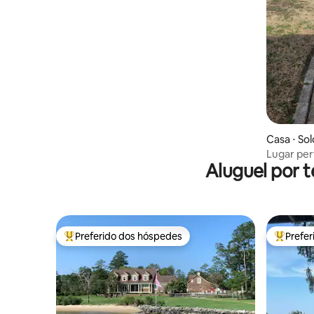
Casa ⋅ So
Lugar per
Aluguel por 
Preferido dos hóspedes
Prefe
Entre os melhores preferidos dos hóspedes
Entre os