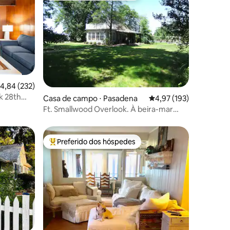
,84 de uma avaliação média de 5, 232 avaliações
4,84 (232)
k 28th
ções
Casa de campo ⋅ Pasadena
4,97 de uma avaliação 
4,97 (193)
Ft. Smallwood Overlook. À beira-mar
com caiaques!
Preferido dos hóspedes
os hóspedes
Entre os melhores preferidos dos hóspedes