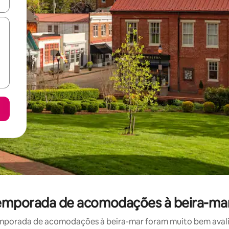
ore-os usando as seta para cima e para baixo do teclado ou tocando e
temporada de acomodações à beira-ma
mporada de acomodações à beira-mar foram muito bem avaliad