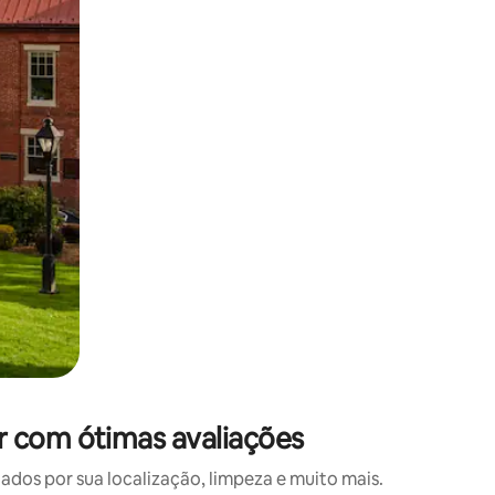
 deslizando o dedo na tela.
r com ótimas avaliações
os por sua localização, limpeza e muito mais.