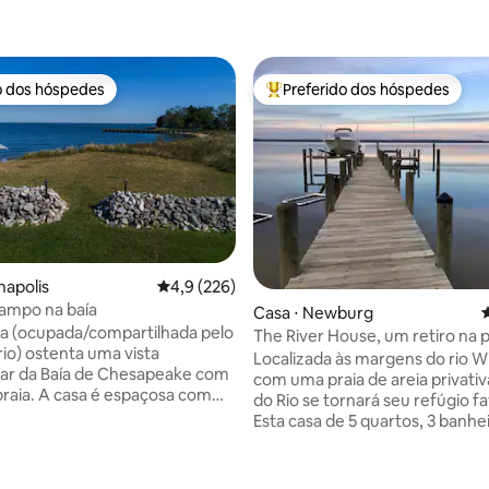
o dos hóspedes
Preferido dos hóspedes
o dos hóspedes
Entre os melhores preferidos d
napolis
4,9 de uma avaliação média de 5, 226 avalia
4,9 (226)
ampo na baía
édia de 5, 111 avaliações
Casa ⋅ Newburg
4
a (ocupada/compartilhada pelo
The River House, um retiro na p
rio) ostenta uma vista
Wicomico
Localizada às margens do rio W
ar da Baía de Chesapeake com
com uma praia de areia privativ
praia. A casa é espaçosa com
do Rio se tornará seu refúgio fa
a, jantar, café da manhã e sala
Esta casa de 5 quartos, 3 banhe
totalmente abastecida tem tod
onível com todos os utensílios
conveniência da construção m
a e configurações de lugar que
(incluindo Wi-Fi), mas mantém