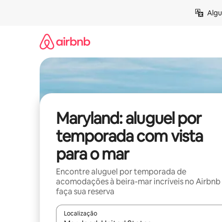
Pular
Algu
para
o
conteúdo
Maryland: aluguel por
temporada com vista
para o mar
Encontre aluguel por temporada de
acomodações à beira-mar incríveis no Airbnb
faça sua reserva
Localização