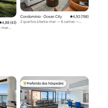
Condomínio ⋅ Ocean City
4,92 de uma avaliação 
4,92 (158)
2 quartos à beira-mar — 6 camas —
4,88 de uma avaliação média de 5, 43 avaliações
4,88 (43)
Piscina interna/externa
a-mar
ções
Preferido dos hóspedes
Entre os melhores preferidos dos hóspedes