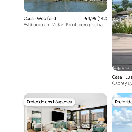
Casa ⋅ Woolford
4,99 de uma avaliação m
4,99 (142)
Estibordo em McKeil Point, com piscina
aquecida e banheira de hidromassagem
Casa ⋅ Lu
Osprey Ey
Chesapeak
Preferido dos hóspedes
Preferid
Preferido dos hóspedes
Preferid