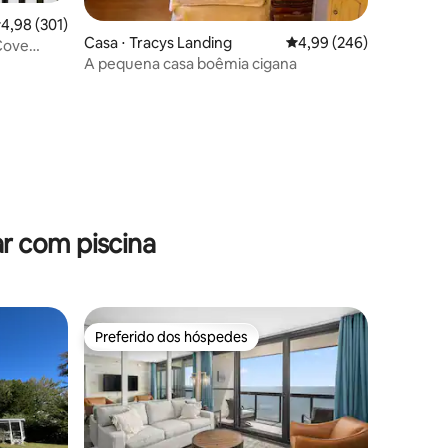
,98 de uma avaliação média de 5, 301 avaliações
4,98 (301)
Casa ⋅ Tracys Landing
4,99 de uma avaliação m
4,99 (246)
Cove
A pequena casa boêmia cigana
ções
r com piscina
Preferido dos hóspedes
Preferido dos hóspedes