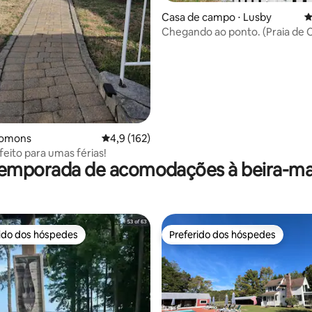
Casa de campo ⋅ Lusby
4
Chegando ao ponto. (Praia de 
Point)
lomons
4,9 de uma avaliação média de 5, 162 avalia
4,9 (162)
feito para umas férias!
temporada de acomodações à beira-ma
rido dos hóspedes
Preferido dos hóspedes
 melhores preferidos dos hóspedes
Preferido dos hóspedes