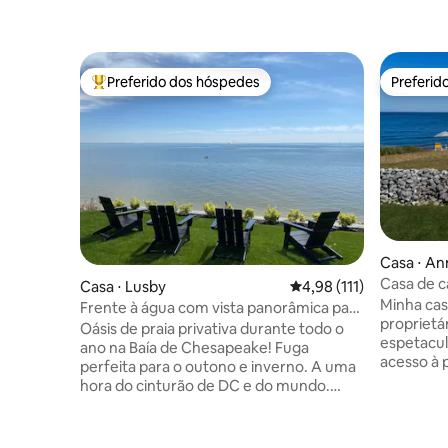
Preferido dos hóspedes
Preferid
Entre os melhores preferidos dos hóspedes
Preferid
Casa ⋅ An
Casa de c
Casa ⋅ Lusby
4,98 de uma avaliação m
4,98 (111)
Minha cas
Frente à água com vista panorâmica para
proprietá
a baía e praia privativa
Oásis de praia privativa durante todo o
espetacul
ano na Baía de Chesapeake! Fuga
acesso à 
perfeita para o outono e inverno. A uma
uma famíli
hora do cinturão de DC e do mundo.
de estar. Espaço de cozinha significativo
Recarregue e relaxe ao som das ondas e
está disp
veleiros. Espaçoso e totalmente
de cozinh
renovado, com características