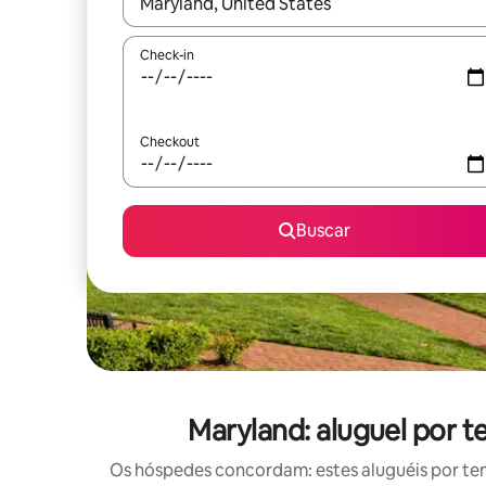
Quando os resultados estiverem disponíveis, expl
Check-in
Checkout
Buscar
Maryland: aluguel por 
Os hóspedes concordam: estes aluguéis por te