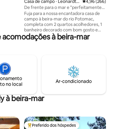
Casa de campo ⋅ Leonardto
4,96 de uma avaliação m
4,96 (266)
O
wn
De frente para o mar e "perfeitamente
muito
localizado"
Fuja para a nossa encantadora casa de
res da
campo à beira-mar do rio Potomac,
pode ser
completa com 2 quartos acolhedores, 1
es e para
banheiro decorado com bom gosto e
binações
e acomodações à beira-mar
vistas deslumbrantes para o rio. Desfrute
ior, além
de uma área de estar confortável com
anças
janelas amplas, uma cozinha totalmente
equipada e uma mesa de piquenique ao
ar livre. Perfeito para famílias pequenas
ou amigos que procuram um retiro
tranquilo, nosso chalé está
convenientemente localizado a uma
ionamento
curta distância de carro de restaurantes
Ar-condicionado
to no local
e lojas locais. Venha relaxar, descontrair e
criar memórias inesquecíveis no belo rio
Potomac.
y à beira-mar
Preferido dos hóspedes
Entre os melhores preferidos dos hóspedes