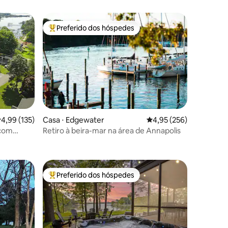
Preferido dos hóspedes
os hóspedes
Entre os melhores preferidos dos hóspedes
,99 de uma avaliação média de 5, 135 avaliações
4,99 (135)
Casa ⋅ Edgewater
4,95 de uma avaliação 
4,95 (256)
 com
Retiro à beira-mar na área de Annapolis
ções
estação
Preferido dos hóspedes
os hóspedes
Entre os melhores preferidos dos hóspedes