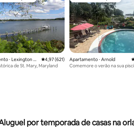
 melhores preferidos dos hóspedes
Preferido dos hóspedes
édia de 5, 248 avaliações
to ⋅ Lexington Pa
4,97 de uma avaliação média de 5, 621 avalia
4,97 (621)
Apartamento ⋅ Arnold
4
stórica de St. Mary, Maryland
Comemore o verão na sua pisc
privativa e banheira de hidro
Aluguel por temporada de casas na orl