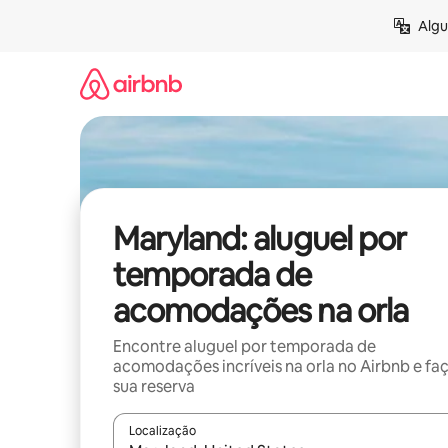
Pular
Algu
para
o
conteúdo
Maryland: aluguel por
temporada de
acomodações na orla
Encontre aluguel por temporada de
acomodações incríveis na orla no Airbnb e fa
sua reserva
Localização