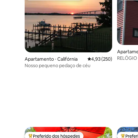
Apartame
RELÓGIO 
Apartamento ⋅ Califórnia
4,93 de uma avaliação m
4,93 (250)
Nosso pequeno pedaço de céu
Preferido dos hóspedes
Prefe