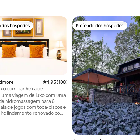
o dos hóspedes
Preferido dos hóspedes
o dos hóspedes
Preferido dos hóspedes
ltimore
4,95 de uma avaliação média de 5, 108 avalia
4,95 (108)
édia de 5, 135 avaliações
uxo com banheira de
agem, sala de pôquer e
e uma viagem de luxo com uma
amento
 de hidromassagem para 6
sala de jogos com toca-discos e
iro lindamente renovado com
eira de imersão independente.
a geminada opulentamente
 espaçosa e renovada está
 no coração de Fells Point, que