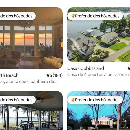
rido dos hóspedes
Preferido dos hóspedes
 melhores preferidos dos hóspedes
Entre os melhores preferidos d
Casa ⋅ Cobb Island
4
édia de 5, 134 avaliações
Casa de 4 quartos à beira-mar
rth Beach
5 de uma avaliação média de 5, 184 avalia
5 (184)
banheira de hidromassagem e 
ar, aceita cães, banheira de
de carregamento
agem, lareiras a gás
rido dos hóspedes
Preferido dos hóspedes
 melhores preferidos dos hóspedes
Entre os melhores preferidos d