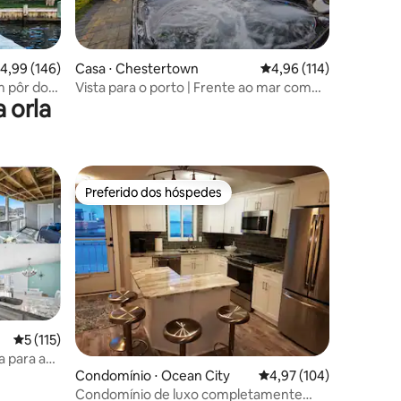
ções
,99 de uma avaliação média de 5, 146 avaliações
4,99 (146)
Casa ⋅ Chestertown
4,96 de uma avaliação 
4,96 (114)
m pôr do
Vista para o porto | Frente ao mar com
 orla
banheira de hidromassagem + doca!
Preferido dos hóspedes
os hóspedes
Preferido dos hóspedes
ções
5 de uma avaliação média de 5, 115 avaliações
5 (115)
a para a
Condomínio ⋅ Ocean City
4,97 de uma avaliação 
4,97 (104)
Condomínio de luxo completamente