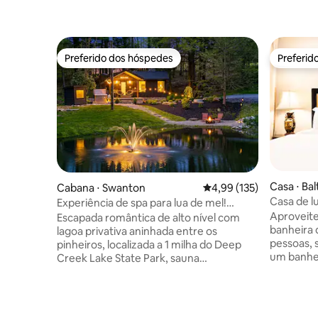
Preferido dos hóspedes
Preferid
Preferido dos hóspedes
Preferid
Casa ⋅ Ba
Cabana ⋅ Swanton
4,99 de uma avaliação m
4,99 (135)
Casa de l
Experiência de spa para lua de mel!
hidromass
Lagoa! Sauna! Banheira de
Aproveit
Escapada romântica de alto nível com
estacion
hidromassagem!
banheira
lagoa privativa aninhada entre os
pessoas, 
pinheiros, localizada a 1 milha do Deep
um banhe
Creek Lake State Park, sauna
uma banh
personalizada, banheira de
Esta cas
hidromassagem, TV ao ar livre, cadeiras
decorada,
de balanço aconchegantes, fogueira a
localizada
propano, banheira de imersão, roupões,