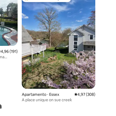
Entre os melhores preferidos dos hóspedes
ções
,96 de uma avaliação média de 5, 191 avaliações
4,96 (191)
ina
massagem
Apartamento ⋅ Essex
4,97 de uma avaliação m
4,97 (308)
A place unique on sue creek
a