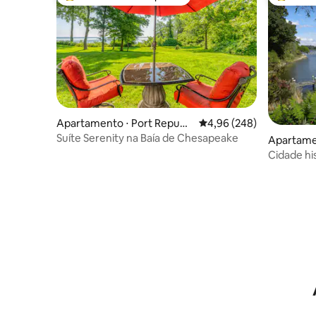
Entre os melhores preferidos dos hóspedes
Entre os
Apartamento ⋅ Port Republi
4,96 de uma avaliação m
4,96 (248)
c
Suíte Serenity na Baía de Chesapeake
Apartamen
rk
Cidade hi