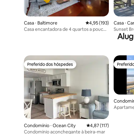
Casa ⋅ Baltimore
4,95 de uma avaliação m
4,95 (193)
Casa ⋅ C
Casa encantadora de 4 quartos a poucos
Sunset Br
Alug
passos da água!
beira-ma
Preferido dos hóspedes
Preferid
Preferido dos hóspedes
Preferid
Condomíni
Apartame
praia no 
Condomínio ⋅ Ocean City
4,87 de uma avaliação m
4,87 (117)
Condomínio aconchegante à beira-mar