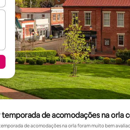
ore-os usando as seta para cima e para baixo do teclado ou tocando e
or temporada de acomodações na orla c
temporada de acomodações na orla foram muito bem avaliados