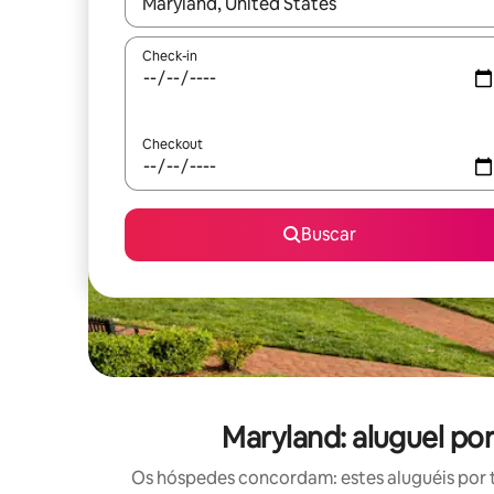
Quando os resultados estiverem disponíveis, expl
Check-in
Checkout
Buscar
Maryland: aluguel p
Os hóspedes concordam: estes aluguéis por 