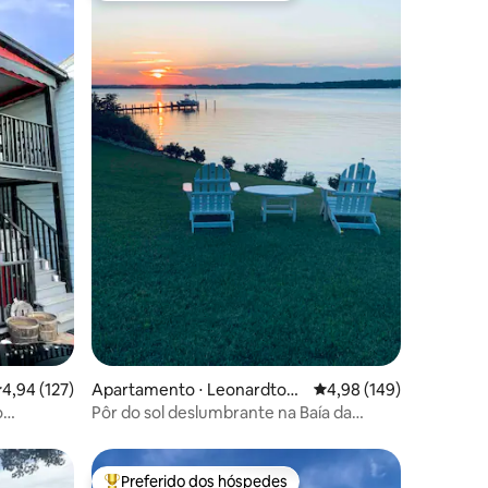
ções
,94 de uma avaliação média de 5, 127 avaliações
4,94 (127)
Apartamento ⋅ Leonardtow
4,98 de uma avaliação 
4,98 (149)
n
o
Pôr do sol deslumbrante na Baía da
 beira do
Bretanha, apartamento à beira-mar
Preferido dos hóspedes