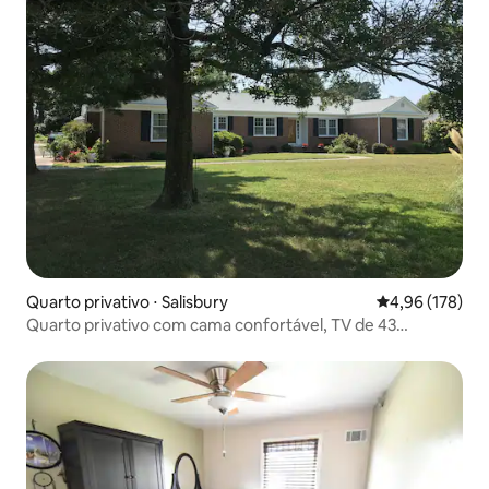
Quarto privativo ⋅ Salisbury
4,96 de uma av
4,96 (178)
Quarto privativo com cama confortável, TV de 43
polegadas e espaço para trabalhar