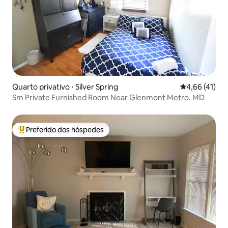
Quarto privativo ⋅ Silver Spring
4,66 de uma a
4,66 (41)
Sm Private Furnished Room Near Glenmont Metro. MD
Preferido dos hóspedes
Entre os melhores preferidos dos hóspedes