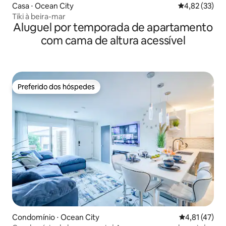
Casa ⋅ Ocean City
4,82 de uma a
4,82 (33)
Tiki à beira-mar
Aluguel por temporada de apartamento
com cama de altura acessível
Preferido dos hóspedes
Preferido dos hóspedes
Condomínio ⋅ Ocean City
4,81 de uma a
4,81 (47)