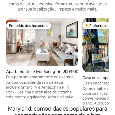
cama de altura acessível foram muito bem avaliadas
por sua localização, limpeza e muito mais.
Preferido dos hóspedes
Preferido dos 
Preferido dos hóspedes
Entre os melhore
Apartamento ⋅ Silver Spring
4,92 de uma avaliação média de 
4,92 (468)
Fuja para um apartamento ensolarado
Casa de campo ⋅ A
em um subúrbio tranquilo de
As comodidades da sala de estar
Oásis encantador 
Washington, D.C.
incluem Smart TV e Amazon Fire TV
até o porto e res
Como muitos outro
Stick. Cozinha e utensílios de cozinha
você desfrutará d
totalmente equipados. Adorável pátio
conveniência dest
com área de estar e jardim de ervas.
o ano. A poucos qu
Cama confortável e roupas de cama de
Maryland: comodidades populares para
restaurantes, pub
qualidade. Cafeteira Keurig com café e
gratuito. Desfrute de um oásis de pátio