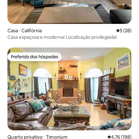
Casa ⋅ Califórnia
5 de uma a
5 (28)
Casa espaçosa e moderna! Localização privilegiada!
Preferido dos hóspedes
Preferido dos hóspedes
Quarto privativo ⋅ Timonium
4,76 de uma av
4,76 (198)