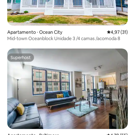
Apartamento ⋅ Ocean City
4,97 de uma a
4,97 (31)
Mid-town Oceanblock Unidade 3 /4 camas /acomoda 8
Superhost
Superhost