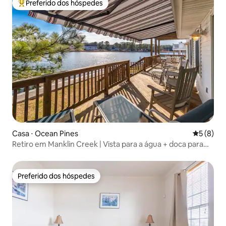
Preferido dos hóspedes
Entre os melhores preferidos dos hóspedes
Casa ⋅ Ocean Pines
5 de uma 
5 (8)
Retiro em Manklin Creek | Vista para a água + doca para
barcos
Preferido dos hóspedes
Preferido dos hóspedes