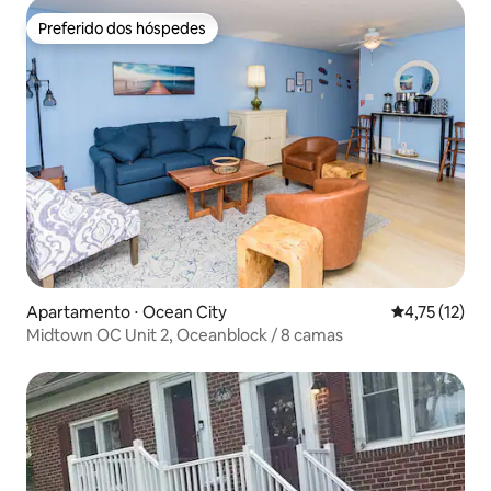
Preferido dos hóspedes
Preferido dos hóspedes
Apartamento ⋅ Ocean City
4,75 de uma a
4,75 (12)
Midtown OC Unit 2, Oceanblock / 8 camas