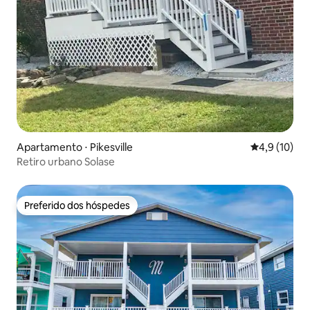
Apartamento ⋅ Pikesville
4,9 de uma a
4,9 (10)
Retiro urbano Solase
Preferido dos hóspedes
Preferido dos hóspedes