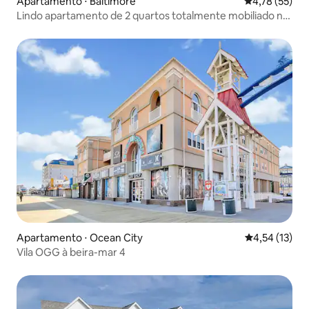
Apartamento ⋅ Baltimore
4,78 de uma a
4,78 (55)
Lindo apartamento de 2 quartos totalmente mobiliado na
H
Apartamento ⋅ Ocean City
4,54 de uma a
4,54 (13)
Vila OGG à beira-mar 4