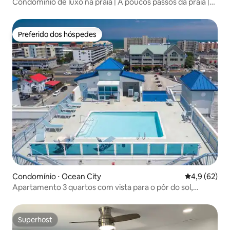
Condomínio de luxo na praia | A poucos passos da praia |
Piscinas, tênis
Preferido dos hóspedes
Preferido dos hóspedes
Condomínio ⋅ Ocean City
4,9 de uma a
4,9 (62)
Apartamento 3 quartos com vista para o pôr do sol,
piscina no terraço e praia
Superhost
Superhost