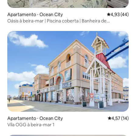
Apartamento ⋅ Ocean City
4,93 de uma a
4,93 (44)
Oásis à beira-mar | Piscina coberta | Banheira de
hidromassagem | Deck
Apartamento ⋅ Ocean City
4,57 de uma a
4,57 (14)
Vila OGG à beira-mar 1