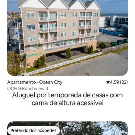
Apartamento ⋅ Ocean City
4,59 de uma a
4,59 (22)
OCHG Beachview 4
Aluguel por temporada de casas com
cama de altura acessível
Preferido dos hóspedes
Preferido dos hóspedes