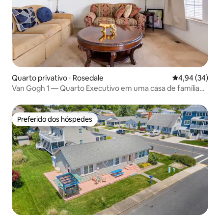
Quarto privativo ⋅ Rosedale
4,94 de uma a
4,94 (34)
Van Gogh 1 — Quarto Executivo em uma casa de família
única
Preferido dos hóspedes
Preferido dos hóspedes