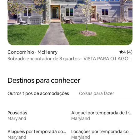
Condomínio ⋅ McHenry
4 de uma 
4 (4)
Sobrado encantador de 3 quartos - VISTA PARA O LAGO -
McHenry
Destinos para conhecer
Outros tipos de acomodações
Coisas para fazer
Pousadas
Aluguel por temporada de trailers
Maryland
Maryland
Aluguéis por temporada com caiaque
Locações por temporada com piscina
Maryland
Maryland