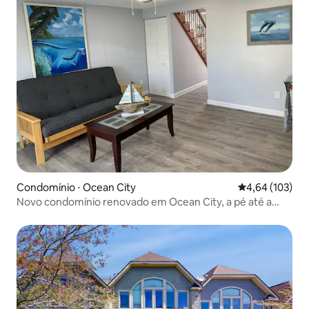
Condomínio ⋅ Ocean City
4,64 de uma av
4,64 (103)
Novo condomínio renovado em Ocean City, a pé até a
praia