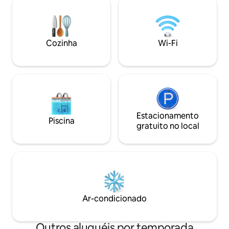
pongue e uma piscina privativa de 8
totalmente provi
metros. É o lugar perfeito para desfrutar
aquecimento indiv
de uma estadia luxuosa em total
Recentemente no
tranquilidade, com a família ou amigos,
melhores AirBnbs 
Cozinha
Wi-Fi
em um ambiente calmo e requintado.
Condé Nast Travell
concierge forneci
Estacionamento
Piscina
gratuito no local
Ar-condicionado
Outros aluguéis por temporada