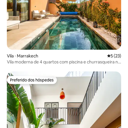
Vila ⋅ Marrakech
5 de uma a
5 (23)
Vila moderna de 4 quartos com piscina e churrasqueira no
terraço / fibra
Preferido dos hóspedes
Preferido dos hóspedes