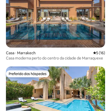
Casa ⋅ Marrakech
5 de uma a
5 (16)
Casa moderna perto do centro da cidade de Marraquexe
Preferido dos hóspedes
Preferido dos hóspedes