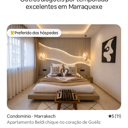
excelentes em Marraquexe
Preferido dos hóspedes
Entre os melhores preferidos dos hóspedes
Condomínio ⋅ Marrakech
5 de uma a
5 (11)
Apartamento Beldi chique no coração de Guéliz