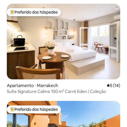
Preferido dos hóspedes
Entre os melhores preferidos dos hóspedes
Apartamento ⋅ Marrakech
5 de uma a
5 (14)
Suíte Signature Calme 100 m² Carré Eden | Coleção
Preferido dos hóspedes
Entre os melhores preferidos dos hóspedes