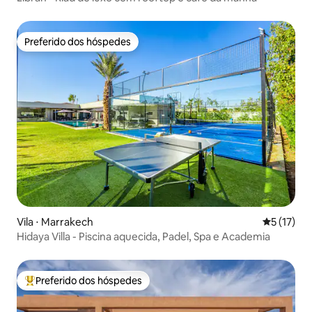
Preferido dos hóspedes
Preferido dos hóspedes
Vila ⋅ Marrakech
5 de uma a
5 (17)
Hidaya Villa - Piscina aquecida, Padel, Spa e Academia
Preferido dos hóspedes
Entre os melhores preferidos dos hóspedes