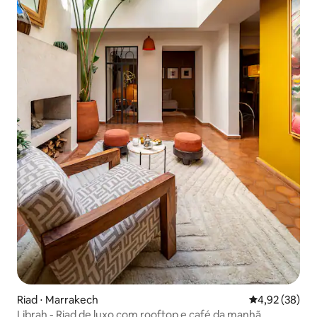
Riad ⋅ Marrakech
4,92 de uma a
4,92 (38)
Librah - Riad de luxo com rooftop e café da manhã