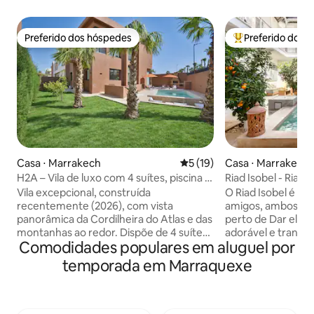
Preferido dos hóspedes
Preferido dos 
Preferido dos hóspedes
Entre os melhore
Casa ⋅ Marrakech
5 de uma avaliação média de
5 (19)
Casa ⋅ Marrakech
H2A – Vila de luxo com 4 suítes, piscina e
Riad Isobel - Riad 
sala de cinema
acomoda 8 pessoas
Vila excepcional, construída
O Riad Isobel é pr
recentemente (2026), com vista
amigos, ambos dec
panorâmica da Cordilheira do Atlas e das
perto de Dar el B
montanhas ao redor. Dispõe de 4 suítes
adorável e tranqui
Comodidades populares em aluguel por
elegantes com banheiro privativo e
exclusiva dentro 
camas king size (180 x 200). Sala de estar
renovado para os 
temporada em Marraquexe
dupla bem iluminada, sala de cinema
projetado para par
privativa e cozinha grande e equipada.
boutique privado,
No exterior, há um jardim paisagístico,
negligenciados. Uma linda piscina no
terraço, churrasqueira, mesa de pingue-
pátio e quatro qua