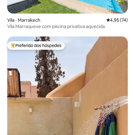
Vila ⋅ Marrakech
4,95 de uma a
4,95 (74)
Vila Marraquexe com piscina privativa aquecida
Preferido dos hóspedes
Entre os melhores preferidos dos hóspedes