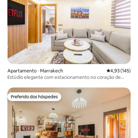
Apartamento ⋅ Marrakech
4,93 de uma av
4,93 (145)
Estúdio elegante com estacionamento no coração de
Guéliz
Preferido dos hóspedes
Preferido dos hóspedes