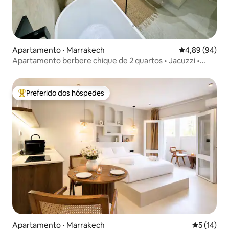
Apartamento ⋅ Marrakech
4,89 de uma av
4,89 (94)
Apartamento berbere chique de 2 quartos • Jacuzzi •
Guéliz
Preferido dos hóspedes
Entre os melhores preferidos dos hóspedes
Apartamento ⋅ Marrakech
5 de uma a
5 (14)