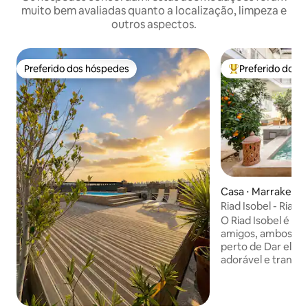
muito bem avaliadas quanto a localização, limpeza e
outros aspectos.
Preferido dos hóspedes
Preferido dos 
Preferido dos hóspedes
Entre os melhore
Casa ⋅ Marrakech
Riad Isobel - Riad 
acomoda 8 pessoas
O Riad Isobel é pr
amigos, ambos dec
perto de Dar el B
adorável e tranqui
exclusiva dentro 
renovado para os 
projetado para par