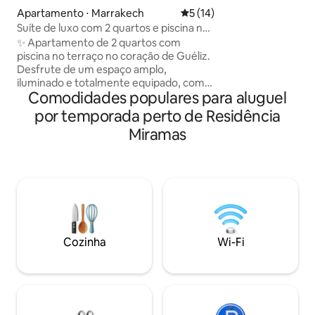
boutique privado,
Apartamento ⋅ Marrakech
5 de uma avaliação média de
5 (14)
negligenciados. Uma linda piscina no
Suíte de luxo com 2 quartos e piscina na
pátio e quatro qua
cobertura em Guéliz
✨ Apartamento de 2 quartos com
totalmente provi
piscina no terraço no coração de Guéliz.
aquecimento indiv
Desfrute de um espaço amplo,
Recentemente no
iluminado e totalmente equipado, com
melhores AirBnbs 
Comodidades populares para aluguel
Wi-Fi de fibra óptica, ar-condicionado e
Condé Nast Travell
uma cozinha moderna. 🛏 Ideal para
concierge forneci
por temporada perto de Residência
famílias ou grupos. 🏊‍♂️ Piscina no terraço
Miramas
com vista Acesso a uma linda piscina
comum no edifício, compartilhada com
outros moradores 📍 Localização
privilegiada perto da estação de trem
ONCF, do Carré Eden, da Avenue M, de
restaurantes e de lojas. 🔐 Residência
segura. Perfeito para uma estadia
confortável em Marraquexe ✨
Cozinha
Wi-Fi