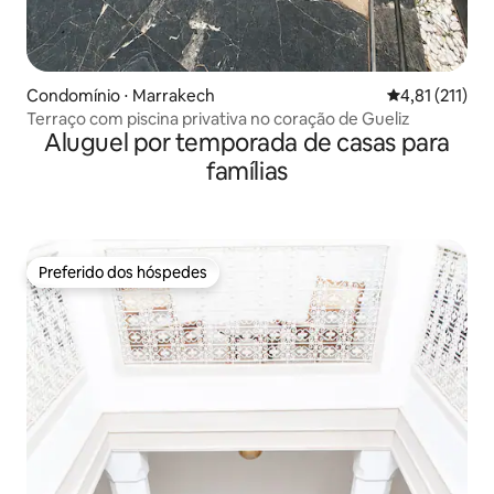
Condomínio ⋅ Marrakech
4,81 de uma av
4,81 (211)
Terraço com piscina privativa no coração de Gueliz
Aluguel por temporada de casas para
famílias
Preferido dos hóspedes
Preferido dos hóspedes