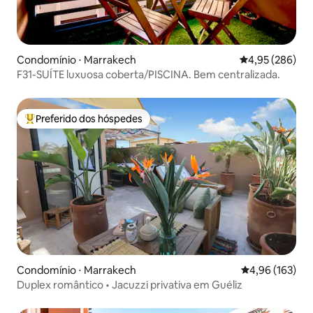
Condomínio ⋅ Marrakech
4,95 de uma ava
4,95 (286)
F31-SUÍTE luxuosa coberta/PISCINA. Bem centralizada.
Preferido dos hóspedes
Entre os melhores preferidos dos hóspedes
Condomínio ⋅ Marrakech
4,96 de uma av
4,96 (163)
Duplex romântico • Jacuzzi privativa em Guéliz