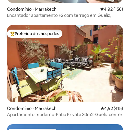
Condomínio ⋅ Marrakech
4,92 de uma av
4,92 (156)
Encantador apartamento F2 com terraço em Gueliz,
Marraquexe
Preferido dos hóspedes
Entre os melhores preferidos dos hóspedes
Condomínio ⋅ Marrakech
4,92 de uma av
4,92 (415)
Apartamento moderno-Patio Private 30m2-Gueliz center