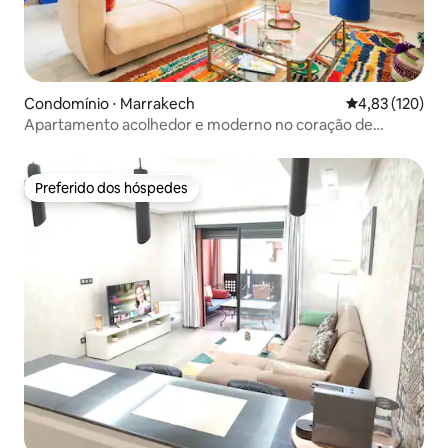
Condomínio ⋅ Marrakech
4,83 de uma av
4,83 (120)
Apartamento acolhedor e moderno no coração de
Marraquexe
Preferido dos hóspedes
Preferido dos hóspedes