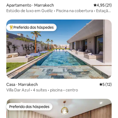
Apartamento ⋅ Marrakech
4,95 de uma a
4,95 (21)
Estúdio de luxo em Guéliz • Piscina na cobertura • Estação
de trem a 5 min
Preferido dos hóspedes
Entre os melhores preferidos dos hóspedes
Casa ⋅ Marrakech
5 de uma a
5 (12)
Villa Dar Azul • 4 suítes • piscina • centro
Preferido dos hóspedes
Preferido dos hóspedes