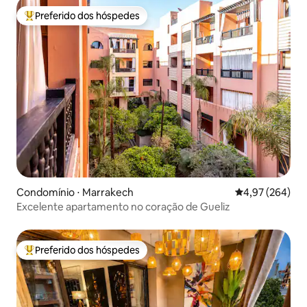
Preferido dos hóspedes
Entre os melhores preferidos dos hóspedes
Condomínio ⋅ Marrakech
4,97 de uma ava
4,97 (264)
Excelente apartamento no coração de Gueliz
Preferido dos hóspedes
Entre os melhores preferidos dos hóspedes