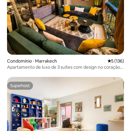
Condomínio ⋅ Marrakech
5 de uma av
5 (136)
Apartamento de luxo de 3 suítes com design no coração
de Gueliz
Superhost
Superhost