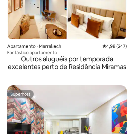
Apartamento ⋅ Marrakech
4,98 de uma ava
4,98 (247)
Fantástico apartamento
Outros aluguéis por temporada
excelentes perto de Residência Miramas
Superhost
Superhost