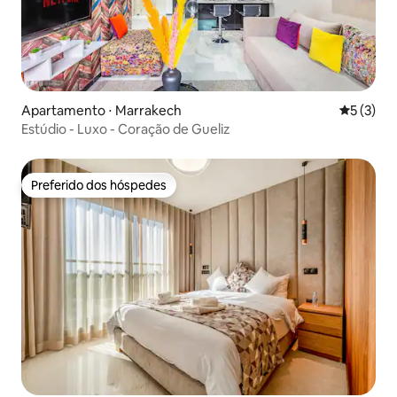
Apartamento ⋅ Marrakech
5 de uma 
5 (3)
Estúdio - Luxo - Coração de Gueliz
Preferido dos hóspedes
Preferido dos hóspedes