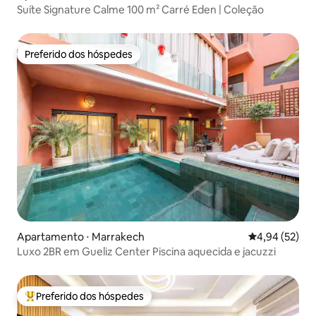
Suíte Signature Calme 100 m² Carré Eden | Coleção
Preferido dos hóspedes
Preferido dos hóspedes
Apartamento ⋅ Marrakech
4,94 de uma a
4,94 (52)
Luxo 2BR em Gueliz Center Piscina aquecida e jacuzzi
Preferido dos hóspedes
Entre os melhores preferidos dos hóspedes