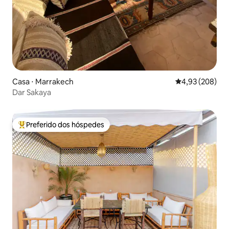
Casa ⋅ Marrakech
4,93 de uma ava
4,93 (208)
Dar Sakaya
Preferido dos hóspedes
Entre os melhores preferidos dos hóspedes