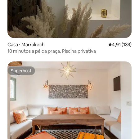
Casa ⋅ Marrakech
4,91 de uma av
4,91 (133)
10 minutos a pé da praça. Piscina privativa
Superhost
Superhost