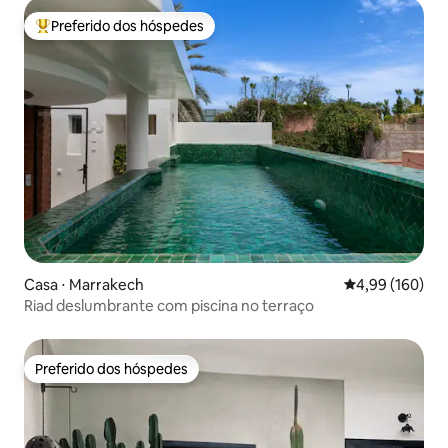
Preferido dos hóspedes
Entre os melhores preferidos dos hóspedes
Casa ⋅ Marrakech
4,99 de uma av
4,99 (160)
Riad deslumbrante com piscina no terraço
Preferido dos hóspedes
Preferido dos hóspedes