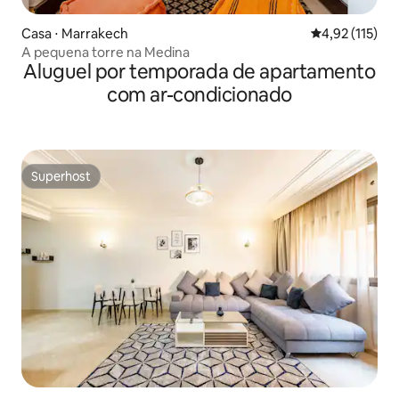
Casa ⋅ Marrakech
4,92 de uma av
4,92 (115)
A pequena torre na Medina
Aluguel por temporada de apartamento
com ar-condicionado
Superhost
Superhost