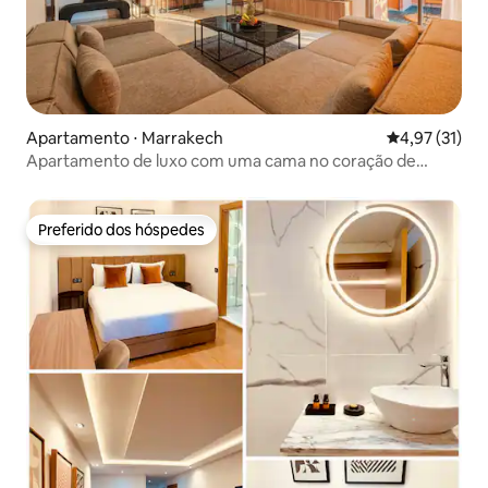
Apartamento ⋅ Marrakech
4,97 de uma a
4,97 (31)
Apartamento de luxo com uma cama no coração de
Gueliz
Preferido dos hóspedes
Preferido dos hóspedes