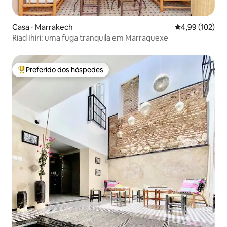
Casa ⋅ Marrakech
4,99 de uma av
4,99 (102)
Riad Ihiri: uma fuga tranquila em Marraquexe
Preferido dos hóspedes
Entre os melhores preferidos dos hóspedes