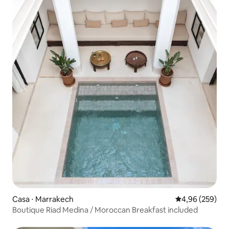
Casa ⋅ Marrakech
4,96 de uma ava
4,96 (259)
Boutique Riad Medina / Moroccan Breakfast included