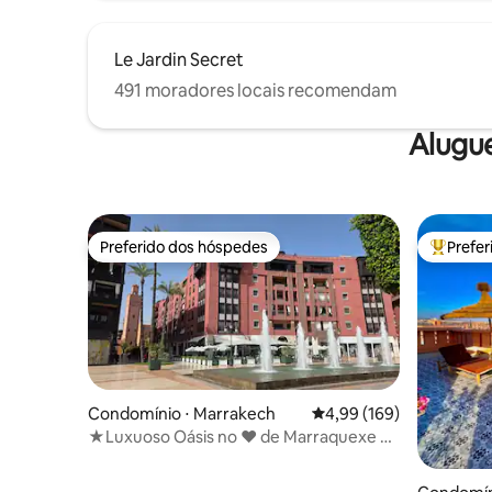
Le Jardin Secret
491 moradores locais recomendam
Alugu
Preferido dos hóspedes
Prefe
Preferido dos hóspedes
Entre os
Condomínio ⋅ Marrakech
4,99 de uma avaliação m
4,99 (169)
★Luxuoso Oásis no ❤ de Marraquexe ~
Cama ♛King Size