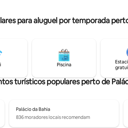
hada de 15 minutos até o
privativo, uma sala de estar co
inarete Koutoubia. Depois,
cama e muitas áreas de estar a
m uma bebida refrescante no
terraço, você encontrará uma 
res para aluguel por temporada perto 
jantar para 4 a 6 pessoas.
Estac
i
Piscina
gratui
tos turísticos populares perto de Palác
Palácio da Bahia
836 moradores locais recomendam