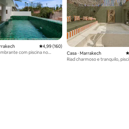
rrakech
4,99 de uma avaliação média de 5, 160 avalia
4,99 (160)
umbrante com piscina no
Casa ⋅ Marrakech
4
Riad charmoso e tranquilo, pisc
aquecida no terraço
édia de 5, 259 avaliações