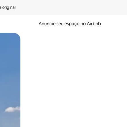
 original
Anuncie seu espaço no Airbnb
 deslizando o dedo na tela.