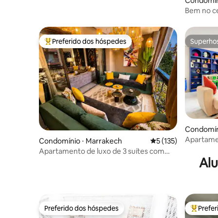
Condomín
Bem no ce
piscinas
Preferido dos hóspedes
Superho
Entre os melhores preferidos dos hóspedes
Superho
Condomín
Apartame
Condomínio ⋅ Marrakech
5 de uma avaliação m
5 (135)
coração 
Apartamento de luxo de 3 suítes com
Alu
design no coração de Gueliz
Preferido dos hóspedes
Prefe
Preferido dos hóspedes
Entre os