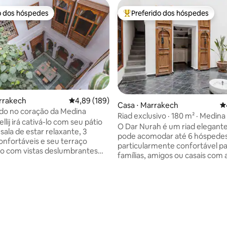
o dos hóspedes
Preferido dos hóspedes
o dos hóspedes
Entre os melhores preferidos d
rrakech
4,89 de uma avaliação média de 5, 189 avalia
4,89 (189)
édia de 5, 236 avaliações
Casa ⋅ Marrakech
4
ado no coração da Medina
Riad exclusivo · 180 m² · Medina
ellij irá cativá-lo com seu pátio
Bacha
O Dar Nurah é um riad elegant
 sala de estar relaxante, 3
pode acomodar até 6 hóspedes
onfortáveis e seu terraço
particularmente confortável p
o com vistas deslumbrantes
famílias, amigos ou casais com 
ando você deixa a
pessoas. A casa é sempre alug
 tranquila de sua casa longe de
inteira, portanto, vocês terão o
ê está a poucos passos da
para vocês e nenhum outro h
 uma caminhada de 7 minutos
estará presente. A área de estar totaliza
tas, cheiros e sons da praça
aproximadamente 180 metros
Fna; uma caminhada de 9
quadrados. Existem 2 quartos
té o majestoso Palácio Bahia e
lindamente mobiliados com ba