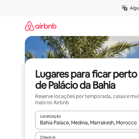
Pular
Algu
para
o
conteúdo
Lugares para ficar perto
de Palácio da Bahia
Reserve locações por temporada, casas e mu
mais no Airbnb
Localização
Quando os resultados estiverem disponíveis, expl
Check-in