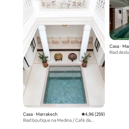
Casa ⋅ Ma
Riad desl
terraço
Casa ⋅ Marrakech
4,96 de uma avaliação m
4,96 (259)
Riad boutique na Medina / Café da
manhã marroquino incluso