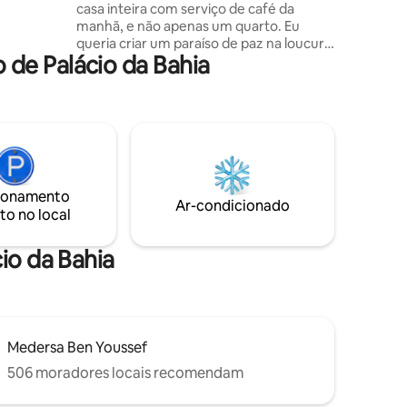
casa inteira com serviço de café da
m sofá-
manhã, e não apenas um quarto. Eu
bertas. No
queria criar um paraíso de paz na loucura
área de
de Palácio da Bahia
da Medina de Marraquexe. Localizado a 1
minuto a pé da praça principal Jema El
Fna, mas em uma rua tranquila, meu Riad
e minha equipe são ideais para suas
férias. Nosso objetivo é estar atentos às
suas necessidades e proporcionar um
ambiente luxuoso e sereno. Temos
muito orgulho da satisfação dos nossos
ionamento
clientes e esperamos que você nos
Ar-condicionado
to no local
escolha para a sua viagem.
io da Bahia
Medersa Ben Youssef
506 moradores locais recomendam