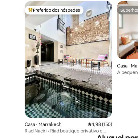
Preferido dos hóspedes
Superho
Entre os melhores preferidos dos hóspedes
Superho
Casa ⋅ Ma
A pequen
Casa ⋅ Marrakech
4,98 de uma avaliação m
4,98 (150)
Riad Naciri • Riad boutique privativo e
aconchegante com piscina