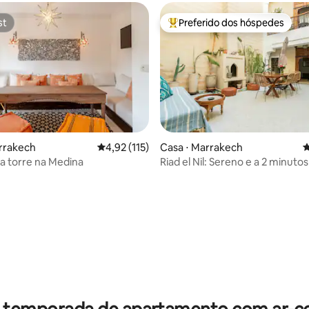
st
Preferido dos hóspedes
st
Entre os melhores preferidos d
rrakech
4,92 de uma avaliação média de 5, 115 avalia
4,92 (115)
Casa ⋅ Marrakech
4
a torre na Medina
Riad el Nil: Sereno e a 2 minuto
Jemaa El Fna
édia de 5, 150 avaliações