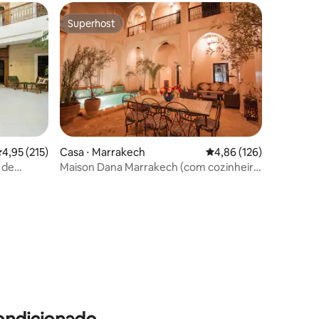
Superhost
os hóspedes
Superhost
ções
,95 de uma avaliação média de 5, 215 avaliações
4,95 (215)
Casa ⋅ Marrakech
4,86 de uma avaliação 
4,86 (126)
s de
Maison Dana Marrakech (com cozinheiro
em tempo integral + empregada
doméstica)