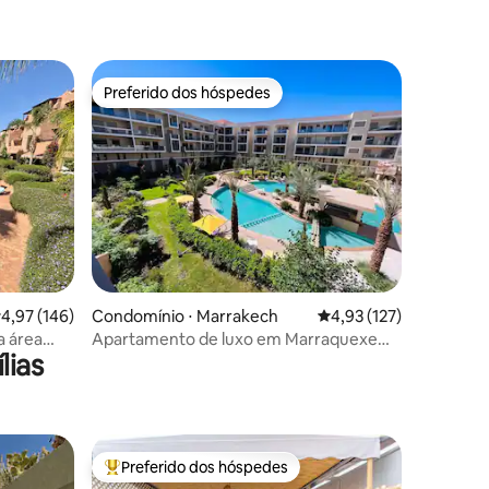
ções
Preferido dos hóspedes
os hóspedes
Preferido dos hóspedes
ções
,97 de uma avaliação média de 5, 146 avaliações
4,97 (146)
Condomínio ⋅ Marrakech
4,93 de uma avaliação 
4,93 (127)
a área
Apartamento de luxo em Marraquexe
lias
piscina + terraço
Preferido dos hóspedes
Entre os melhores preferidos dos hóspedes