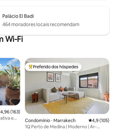
Palácio El Badi
464 moradores locais recomendam
 Wi-Fi
Preferido dos hóspedes
os hóspedes
Entre os melhores preferidos dos hóspedes
,96 de uma avaliação média de 5, 163 avaliações
4,96 (163)
vativa em
Condomínio ⋅ Marrakech
4,9 de uma avaliação 
4,9 (105)
1Q Perto de Medina | Moderno | Ar-
condicionado - Netflix - Wi-Fi