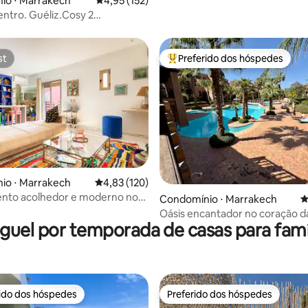
io ⋅ Marrakech
4,95 de uma avaliação média de 5, 152 avalia
4,95 (152)
ntro. Guéliz.Cosy 2
/sauna/hammam
st
Preferido dos hóspedes
st
Entre os melhores preferidos d
io ⋅ Marrakech
4,83 de uma avaliação média de 5, 120 avalia
4,83 (120)
nto acolhedor e moderno no
édia de 5, 135 avaliações
Condomínio ⋅ Marrakech
4
de Marraquexe
Oásis encantador no coração d
guel por temporada de casas para famí
turística
rido dos hóspedes
Preferido dos hóspedes
 melhores preferidos dos hóspedes
Preferido dos hóspedes