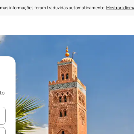
mas informações foram traduzidas automaticamente. 
Mostrar idioma
ito
ore-os usando as seta para cima e para baixo do teclado ou tocando e