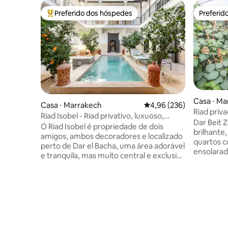
Preferido dos hóspedes
Preferid
Entre os melhores preferidos dos hóspedes
Preferid
Casa ⋅ Ma
Casa ⋅ Marrakech
4,96 de uma avaliação m
4,96 (236)
Riad priv
Riad Isobel - Riad privativo, luxuoso,
Dar Beit Z
acomoda 8 pessoas, piscina
O Riad Isobel é propriedade de dois
brilhante,
amigos, ambos decoradores e localizado
quartos c
perto de Dar el Bacha, uma área adorável
ensolarad
e tranquila, mas muito central e exclusiva
para a montanha. Qu
dentro da Medina. Totalmente renovado
elegância
para os mais altos padrões e projetado
casa, voc
para parecer seu próprio hotel boutique
aventura:
privado, sem detalhes negligenciados.
até as vis
Uma linda piscina no pátio e quatro
Jemaa el 
quartos privativos, todos totalmente
minutos a
provisionados e com aquecimento