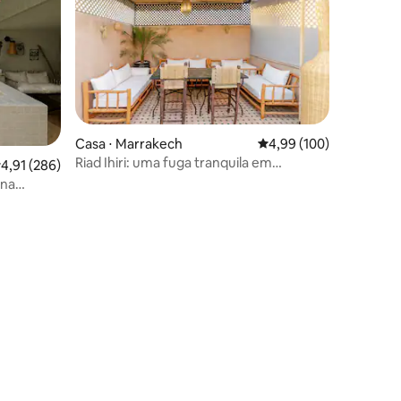
ções
Casa ⋅ Marrakech
4,99 de uma avaliação 
4,99 (100)
Riad Ihiri: uma fuga tranquila em
,91 de uma avaliação média de 5, 286 avaliações
4,91 (286)
Marraquexe
ina