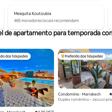
Mesquita Koutoubia
465 moradores locais recomendam
el de apartamento para temporada com
rido dos hóspedes
Preferido dos hóspedes
 melhores preferidos dos hóspedes
Entre os melhores preferidos d
édia de 5, 169 avaliações
Condomínio ⋅ Marrakech
4
Duplex romântico • Jacuzzi pri
Guéliz