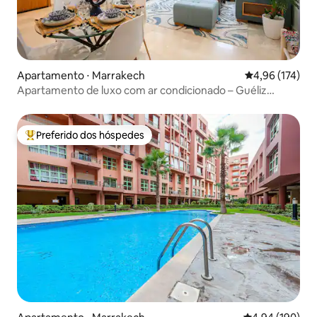
Apartamento ⋅ Marrakech
4,96 de uma av
4,96 (174)
Apartamento de luxo com ar condicionado – Guéliz
Centre Marrakech
Preferido dos hóspedes
Entre os melhores preferidos dos hóspedes