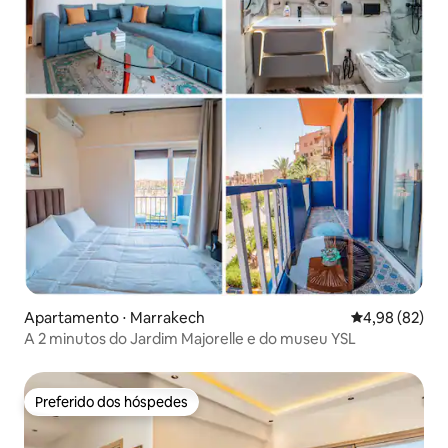
Apartamento ⋅ Marrakech
4,98 de uma a
4,98 (82)
A 2 minutos do Jardim Majorelle e do museu YSL
Preferido dos hóspedes
Preferido dos hóspedes