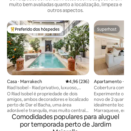
muito bem avaliadas quanto a localização, limpeza e
outros aspectos.
Preferido dos hóspedes
Superhost
Entre os melhores preferidos dos hóspedes
Superhost
Casa ⋅ Marrakech
4,96 de uma avaliação média de 
4,96 (236)
Apartamento ⋅ Ma
Riad Isobel - Riad privativo, luxuoso,
Cobertura com ter
acomoda 8 pessoas, piscina
Jardim Majorelle
O Riad Isobel é propriedade de dois
Experimente o lu
amigos, ambos decoradores e localizado
novo de 2 quartos 
perto de Dar el Bacha, uma área
idealmente locali
adorável e tranquila, mas muito central e
Marraquexe, em fr
Comodidades populares para aluguel
exclusiva dentro da Medina. Totalmente
Majorelle. Desfrut
renovado para os mais altos padrões e
deslumbrantes para
por temporada perto de Jardim
projetado para parecer seu próprio hotel
seu grande terraço