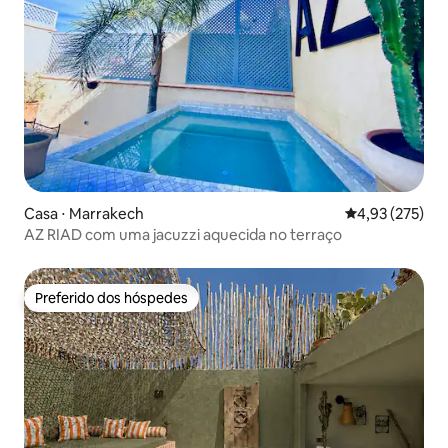
Casa ⋅ Marrakech
4,93 de uma av
4,93 (275)
AZ RIAD com uma jacuzzi aquecida no terraço
Preferido dos hóspedes
Preferido dos hóspedes