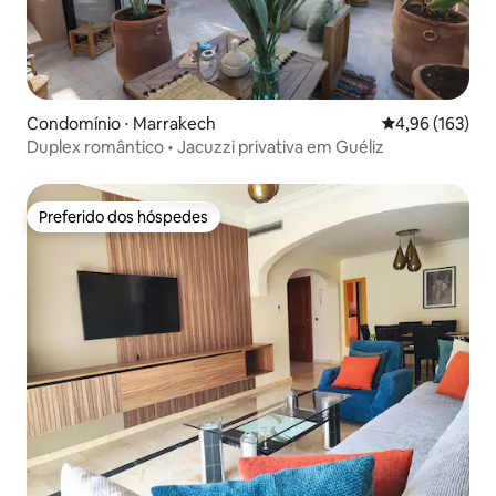
Condomínio ⋅ Marrakech
4,96 de uma av
4,96 (163)
Duplex romântico • Jacuzzi privativa em Guéliz
Preferido dos hóspedes
Preferido dos hóspedes