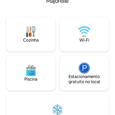
Majorelle
boutique privado, sem detalhes
para café da manh
negligenciados. Uma linda piscina no
do sol. O edifício
pátio e quatro quartos privativos, todos
comunitária sere
totalmente provisionados e com
subterrâneo e voc
aquecimento individual e A/C.
passos de cafés, l
Recentemente nomeado nos 42
moda. Elegante, e
melhores AirBnbs com piscinas da
projetado: esta é
Condé Nast Traveller. Serviço de
da melhor forma p
Cozinha
Wi-Fi
concierge fornecido.
Estacionamento
Piscina
gratuito no local