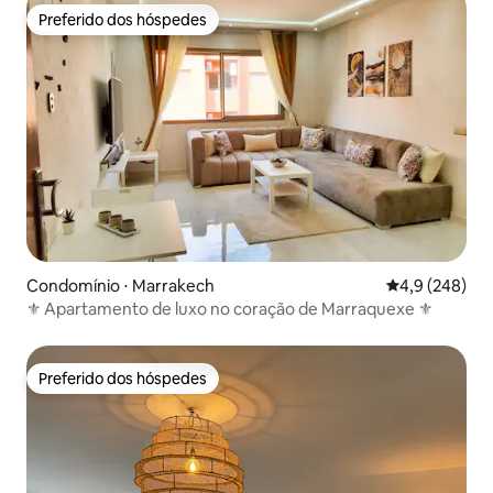
Preferido dos hóspedes
Preferido dos hóspedes
Condomínio ⋅ Marrakech
4,9 de uma av
4,9 (248)
⚜ Apartamento de luxo no coração de Marraquexe ⚜
Preferido dos hóspedes
Preferido dos hóspedes