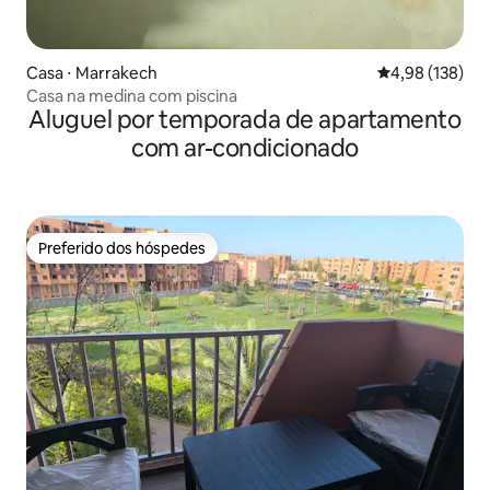
Casa ⋅ Marrakech
4,98 de uma av
4,98 (138)
Casa na medina com piscina
Aluguel por temporada de apartamento
com ar-condicionado
Preferido dos hóspedes
Preferido dos hóspedes