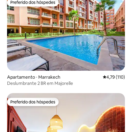
Preferido dos hóspedes
Preferido dos hóspedes
Apartamento ⋅ Marrakech
4,79 de uma av
4,79 (110)
Deslumbrante 2 BR em Majorelle
Preferido dos hóspedes
Preferido dos hóspedes