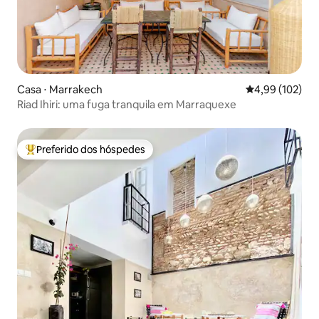
Casa ⋅ Marrakech
4,99 de uma av
4,99 (102)
Riad Ihiri: uma fuga tranquila em Marraquexe
Preferido dos hóspedes
Entre os melhores preferidos dos hóspedes