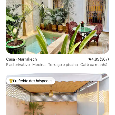
Casa ⋅ Marrakech
4,85 de uma av
4,85 (367)
Riad privativo · Medina · Terraço e piscina · Café da manhã
Preferido dos hóspedes
Entre os melhores preferidos dos hóspedes