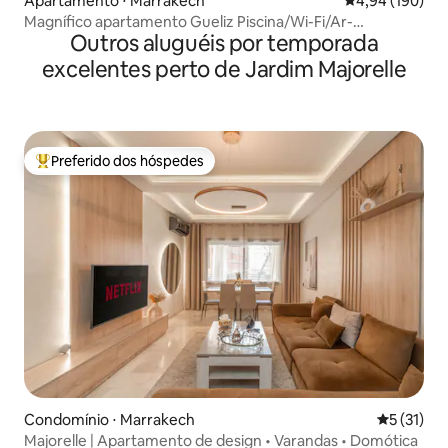
Apartamento ⋅ Marrakech
4,94 de uma av
4,94 (190)
Magnífico apartamento Gueliz Piscina/Wi-Fi/Ar-
Outros aluguéis por temporada
condicionado
excelentes perto de Jardim Majorelle
Preferido dos hóspedes
Entre os melhores preferidos dos hóspedes
Condomínio ⋅ Marrakech
5 de uma a
5 (31)
Majorelle | Apartamento de design • Varandas • Domótica