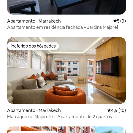
Apartamento ⋅ Marrakech
5 de uma 
5 (9)
Apartamento em residência fechada – Jardins Majorel
Preferido dos hóspedes
Preferido dos hóspedes
Apartamento ⋅ Marrakech
4,9 de uma a
4,9 (10)
Marraquexe, Majorelle – Apartamento de 2 quartos –
Estacionamento – Guéliz