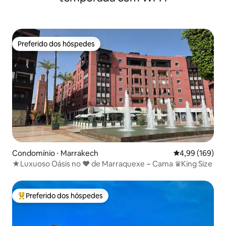
Preferido dos hóspedes
Preferido dos hóspedes
Condomínio ⋅ Marrakech
4,99 de uma av
4,99 (169)
★Luxuoso Oásis no ❤ de Marraquexe ~ Cama ♛King Size
Preferido dos hóspedes
Entre os melhores preferidos dos hóspedes