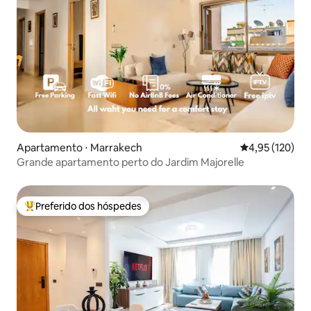
Apartamento ⋅ Marrakech
4,95 de uma av
4,95 (120)
Grande apartamento perto do Jardim Majorelle
Preferido dos hóspedes
Entre os melhores preferidos dos hóspedes