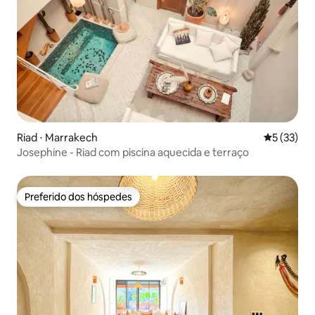
Riad ⋅ Marrakech
5 de uma a
5 (33)
Josephine - Riad com piscina aquecida e terraço
Preferido dos hóspedes
Preferido dos hóspedes