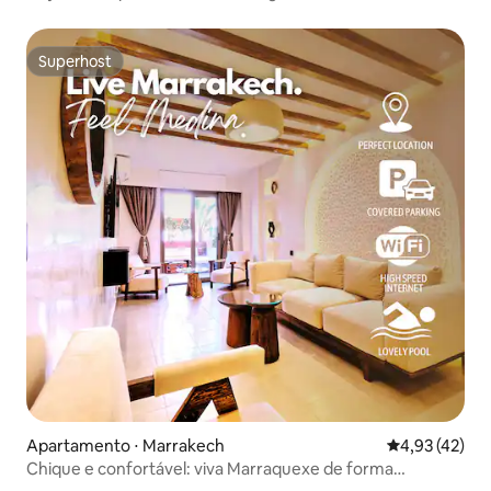
Superhost
Superhost
Apartamento ⋅ Marrakech
4,93 de uma a
4,93 (42)
Chique e confortável: viva Marraquexe de forma
diferente