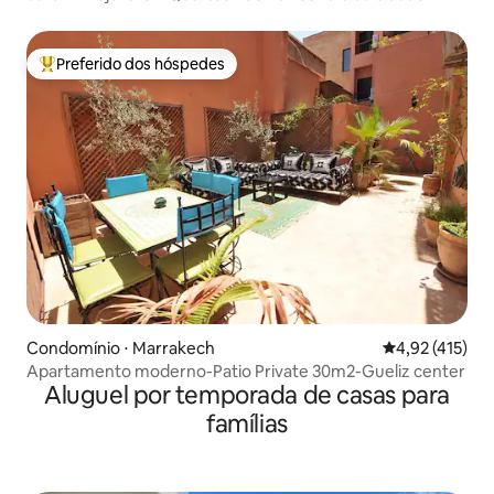
Preferido dos hóspedes
Entre os melhores preferidos dos hóspedes
Condomínio ⋅ Marrakech
4,92 de uma av
4,92 (415)
Apartamento moderno-Patio Private 30m2-Gueliz center
Aluguel por temporada de casas para
famílias