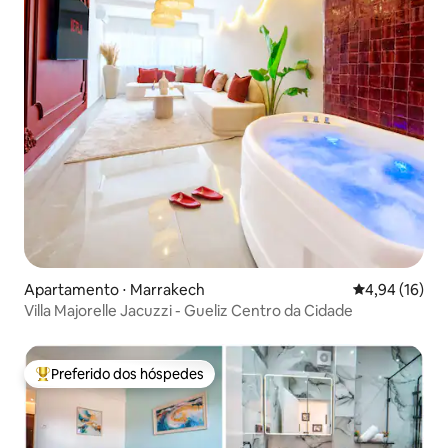
Apartamento ⋅ Marrakech
4,94 de uma a
4,94 (16)
Villa Majorelle Jacuzzi - Gueliz Centro da Cidade
Preferido dos hóspedes
Entre os melhores preferidos dos hóspedes