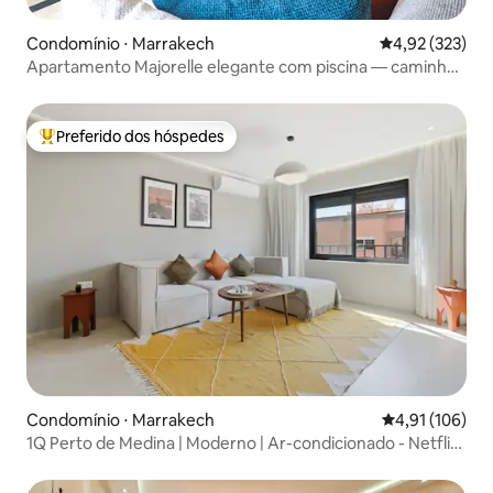
Condomínio ⋅ Marrakech
4,92 de uma av
4,92 (323)
Apartamento Majorelle elegante com piscina — caminhe
até tudo
Preferido dos hóspedes
Entre os melhores preferidos dos hóspedes
Condomínio ⋅ Marrakech
4,91 de uma av
4,91 (106)
1Q Perto de Medina | Moderno | Ar-condicionado - Netflix
- Wi-Fi