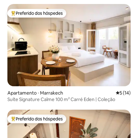
Preferido dos hóspedes
Entre os melhores preferidos dos hóspedes
Apartamento ⋅ Marrakech
5 de uma a
5 (14)
Suíte Signature Calme 100 m² Carré Eden | Coleção
Preferido dos hóspedes
Entre os melhores preferidos dos hóspedes