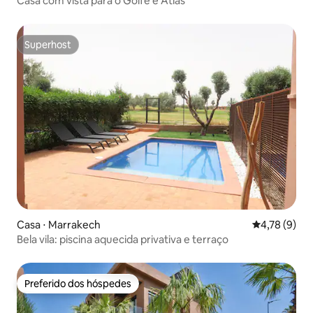
Casa com vista para o Golfe e Atlas
Superhost
Superhost
Casa ⋅ Marrakech
4,78 de uma 
4,78 (9)
Bela vila: piscina aquecida privativa e terraço
Preferido dos hóspedes
Preferido dos hóspedes