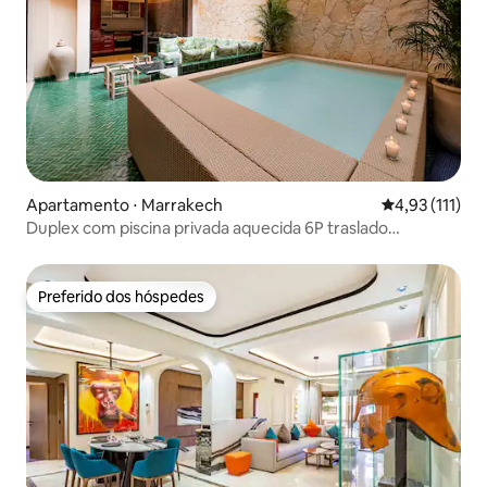
Apartamento ⋅ Marrakech
4,93 de uma av
4,93 (111)
Duplex com piscina privada aquecida 6P traslado
oferecido
Preferido dos hóspedes
Preferido dos hóspedes