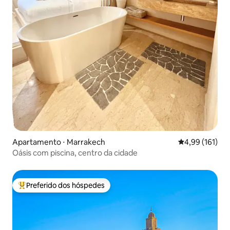
Apartamento ⋅ Marrakech
4,99 de uma av
4,99 (161)
Oásis com piscina, centro da cidade
Preferido dos hóspedes
Entre os melhores preferidos dos hóspedes