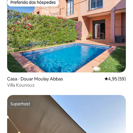
Preferido dos hóspedes
Preferido dos hóspedes
Casa ⋅ Douar Moulay Abbas
4,95 de uma a
4,95 (59)
Villa Kounouz
Superhost
Superhost