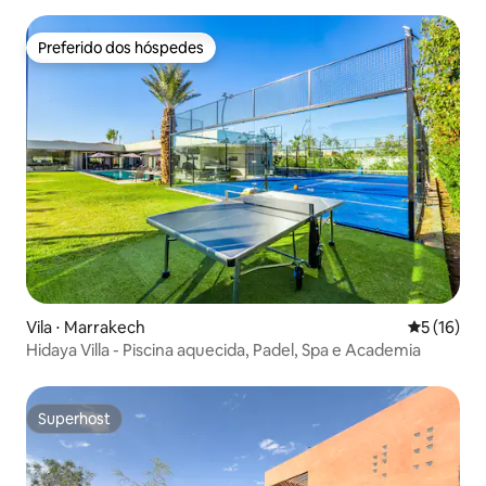
Preferido dos hóspedes
Preferido dos hóspedes
Vila ⋅ Marrakech
5 de uma a
5 (16)
Hidaya Villa - Piscina aquecida, Padel, Spa e Academia
Superhost
Superhost