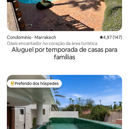
Condomínio ⋅ Marrakech
4,97 de uma av
4,97 (147)
Oásis encantador no coração da área turística
Aluguel por temporada de casas para
famílias
Preferido dos hóspedes
Entre os melhores preferidos dos hóspedes