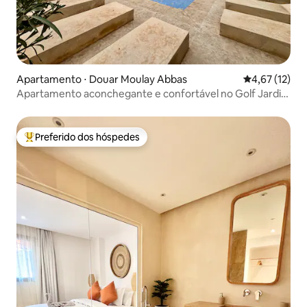
Apartamento ⋅ Douar Moulay Abbas
4,67 de uma a
4,67 (12)
Apartamento aconchegante e confortável no Golf Jardin
d'Atlas
Preferido dos hóspedes
Entre os melhores preferidos dos hóspedes