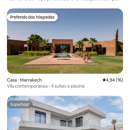
de golfe
Preferido dos hóspedes
Preferido dos hóspedes
Casa ⋅ Marrakech
4,94 de uma a
4,94 (16)
Vila contemporânea - 4 suítes e piscina
Superhost
Superhost