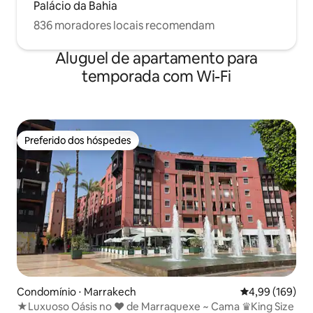
Palácio da Bahia
836 moradores locais recomendam
Aluguel de apartamento para
temporada com Wi-Fi
Preferido dos hóspedes
Preferido dos hóspedes
Condomínio ⋅ Marrakech
4,99 de uma av
4,99 (169)
★Luxuoso Oásis no ❤ de Marraquexe ~ Cama ♛King Size