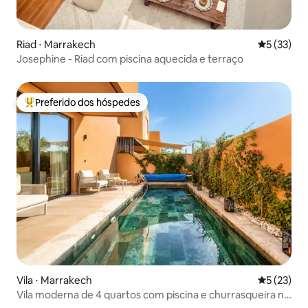
Riad ⋅ Marrakech
5 de uma a
5 (33)
Josephine - Riad com piscina aquecida e terraço
Preferido dos hóspedes
Entre os melhores preferidos dos hóspedes
Vila ⋅ Marrakech
5 de uma a
5 (23)
Vila moderna de 4 quartos com piscina e churrasqueira no
terraço / fibra