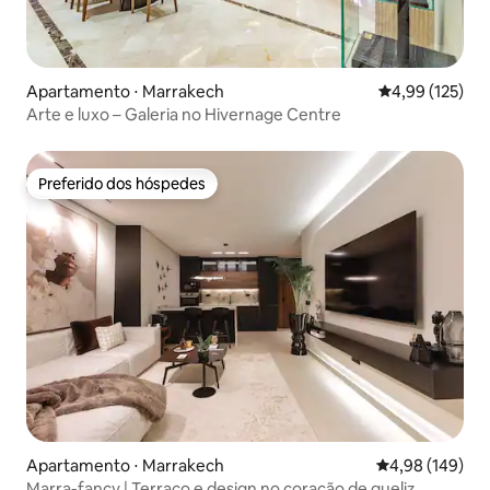
Apartamento ⋅ Marrakech
4,99 de uma av
4,99 (125)
Arte e luxo – Galeria no Hivernage Centre
Preferido dos hóspedes
Preferido dos hóspedes
Apartamento ⋅ Marrakech
4,98 de uma av
4,98 (149)
Marra-fancy | Terraço e design no coração de gueliz