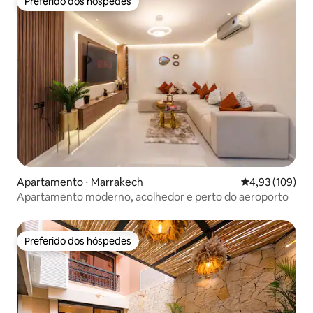
Preferido dos hóspedes
Preferido dos hóspedes
Apartamento ⋅ Marrakech
4,93 de uma av
4,93 (109)
Apartamento moderno, acolhedor e perto do aeroporto
Preferido dos hóspedes
Preferido dos hóspedes