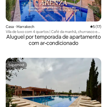
Casa ⋅ Marrakech
5 de uma a
5 (17)
Vila de luxo com 4 quartos | Café da manhã, churrasco e
Aluguel por temporada de apartamento
piscina privativa
com ar-condicionado
Superhost
Superhost