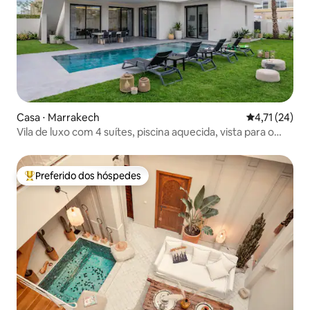
Casa ⋅ Marrakech
4,71 de uma a
4,71 (24)
Vila de luxo com 4 suítes, piscina aquecida, vista para o
Atlas.
Preferido dos hóspedes
Entre os melhores preferidos dos hóspedes