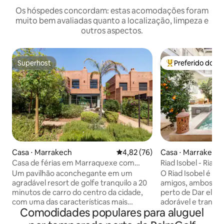
Os hóspedes concordam: estas acomodações foram
muito bem avaliadas quanto a localização, limpeza e
outros aspectos.
Superhost
Preferido dos 
Superhost
Entre os melhore
Casa ⋅ Marrakech
4,82 de uma avaliação média de
4,82 (76)
Casa ⋅ Marrakech
Casa de férias em Marraquexe com
Riad Isobel - Riad 
internet de alta velocidade
acomoda 8 pessoas
Um pavilhão aconchegante em um
O Riad Isobel é pr
agradável resort de golfe tranquilo a 20
amigos, ambos dec
minutos de carro do centro da cidade,
perto de Dar el B
com uma das características mais
adorável e tranqui
Comodidades populares para aluguel
exclusivas de um parque a cabo para
exclusiva dentro 
todos os esportes aquáticos. Um
renovado para os 