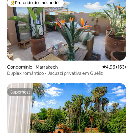
Preferido dos hóspedes
Entre os melhores preferidos dos hóspedes
Condomínio ⋅ Marrakech
4,96 de uma av
4,96 (163)
Duplex romântico • Jacuzzi privativa em Guéliz
Superhost
Superhost