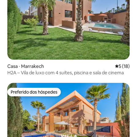
Casa ⋅ Marrakech
5 de uma a
5 (18)
H2A – Vila de luxo com 4 suítes, piscina e sala de cinema
Preferido dos hóspedes
Preferido dos hóspedes