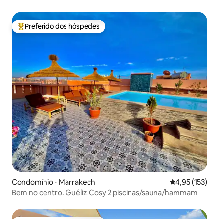
Preferido dos hóspedes
Entre os melhores preferidos dos hóspedes
Condomínio ⋅ Marrakech
4,95 de uma av
4,95 (153)
Bem no centro. Guéliz.Cosy 2 piscinas/sauna/hammam