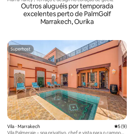
Outros aluguéis por temporada
excelentes perto de PalmGolf
Marrakech, Ourika
Superhost
Superhost
Vila ⋅ Marrakech
5 de uma 
5 (9)
Vila Palmeraie – spa privativo, chef e vista para o campo