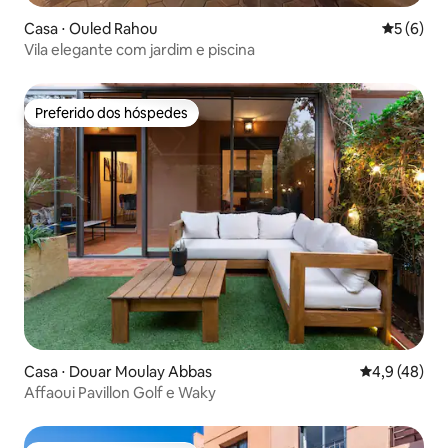
Casa ⋅ Ouled Rahou
5 de uma 
5 (6)
Vila elegante com jardim e piscina
Preferido dos hóspedes
Preferido dos hóspedes
Casa ⋅ Douar Moulay Abbas
4,9 de uma a
4,9 (48)
Affaoui Pavillon Golf e Waky