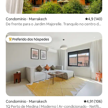
Condomínio ⋅ Marrakech
4,9 de uma av
4,9 (140)
De frente para o Jardim Majorelle. Tranquilo no centro da
cidade
Preferido dos hóspedes
Entre os melhores preferidos dos hóspedes
Condomínio ⋅ Marrakech
4,91 de uma av
4,91 (106)
1Q Perto de Medina | Moderno | Ar-condicionado - Netflix