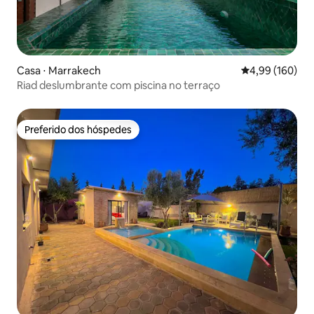
Casa ⋅ Marrakech
4,99 de uma av
4,99 (160)
Riad deslumbrante com piscina no terraço
Preferido dos hóspedes
Preferido dos hóspedes