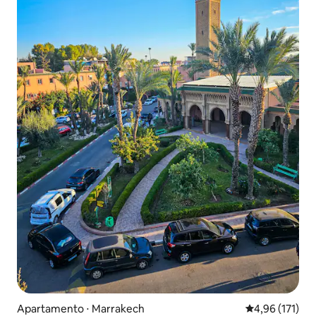
Apartamento ⋅ Marrakech
4,96 de uma av
4,96 (171)