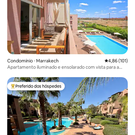
Condomínio ⋅ Marrakech
4,86 de uma av
4,86 (101)
Apartamento iluminado e ensolarado com vista para a
piscina
Preferido dos hóspedes
Entre os melhores preferidos dos hóspedes