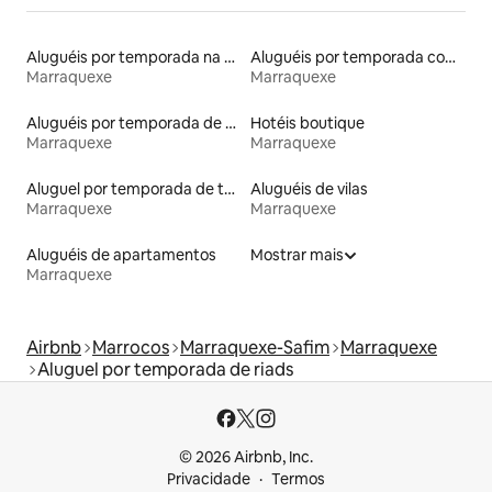
Aluguéis por temporada na orla
Aluguéis por temporada com café da manhã
Marraquexe
Marraquexe
Aluguéis por temporada de acomodações de luxo
Hotéis boutique
Marraquexe
Marraquexe
Aluguel por temporada de townhouses
Aluguéis de vilas
Marraquexe
Marraquexe
Aluguéis de apartamentos
Mostrar mais
Marraquexe
Airbnb
Marrocos
Marraquexe-Safim
Marraquexe
Aluguel por temporada de riads
© 2026 Airbnb, Inc.
Privacidade
Termos