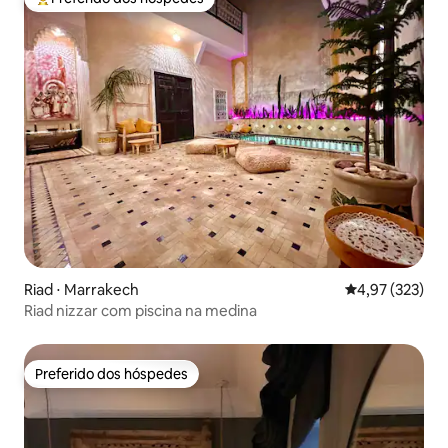
Entre os melhores preferidos dos hóspedes
Riad ⋅ Marrakech
4,97 de uma av
4,97 (323)
Riad nizzar com piscina na medina
Preferido dos hóspedes
Preferido dos hóspedes