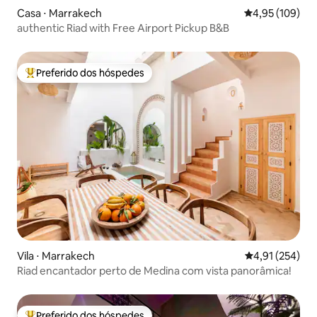
Casa ⋅ Marrakech
4,95 de uma av
4,95 (109)
authentic Riad with Free Airport Pickup B&B
Preferido dos hóspedes
Entre os melhores preferidos dos hóspedes
Vila ⋅ Marrakech
4,91 de uma av
4,91 (254)
Riad encantador perto de Medina com vista panorâmica!
Preferido dos hóspedes