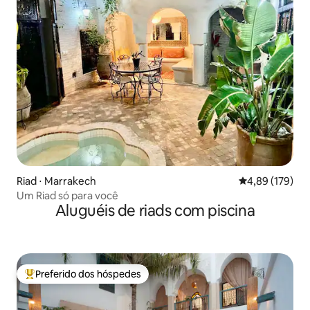
Riad ⋅ Marrakech
4,89 de uma av
4,89 (179)
Um Riad só para você
Aluguéis de riads com piscina
Preferido dos hóspedes
Entre os melhores preferidos dos hóspedes