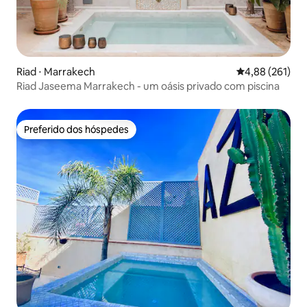
Riad ⋅ Marrakech
4,88 de uma av
4,88 (261)
Riad Jaseema Marrakech - um oásis privado com piscina
Preferido dos hóspedes
Preferido dos hóspedes