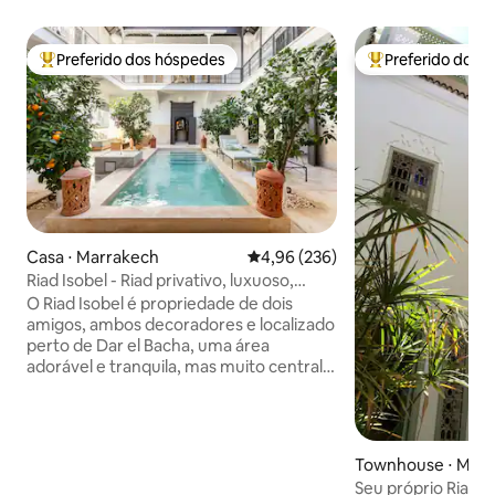
Preferido dos hóspedes
Preferido dos 
Entre os melhores preferidos dos hóspedes
Entre os melhore
Casa ⋅ Marrakech
4,96 de uma avaliação média de 
4,96 (236)
Riad Isobel - Riad privativo, luxuoso,
acomoda 8 pessoas, piscina
O Riad Isobel é propriedade de dois
amigos, ambos decoradores e localizado
perto de Dar el Bacha, uma área
adorável e tranquila, mas muito central e
exclusiva dentro da Medina. Totalmente
renovado para os mais altos padrões e
projetado para parecer seu próprio hotel
boutique privado, sem detalhes
Townhouse ⋅ Mar
negligenciados. Uma linda piscina no
Seu próprio Riad a
pátio e quatro quartos privativos, todos