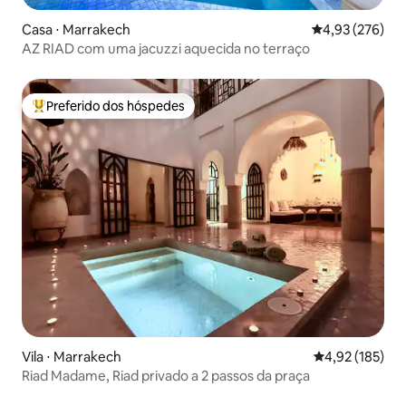
Casa ⋅ Marrakech
4,93 de uma av
4,93 (276)
AZ RIAD com uma jacuzzi aquecida no terraço
Preferido dos hóspedes
Entre os melhores preferidos dos hóspedes
Vila ⋅ Marrakech
4,92 de uma av
4,92 (185)
Riad Madame, Riad privado a 2 passos da praça