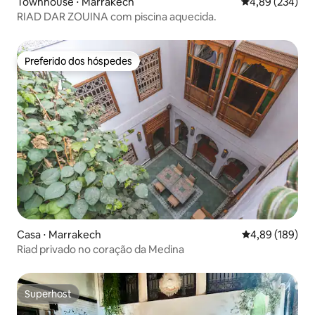
Townhouse ⋅ Marrakech
4,89 de uma ava
4,89 (234)
RIAD DAR ZOUINA com piscina aquecida.
Preferido dos hóspedes
Preferido dos hóspedes
Casa ⋅ Marrakech
4,89 de uma av
4,89 (189)
Riad privado no coração da Medina
Superhost
Superhost