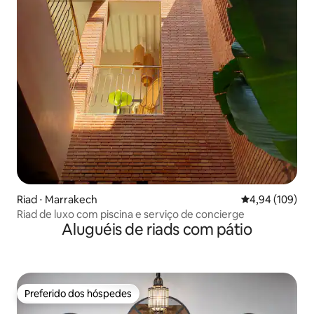
Riad ⋅ Marrakech
4,94 de uma av
4,94 (109)
Riad de luxo com piscina e serviço de concierge
Aluguéis de riads com pátio
Preferido dos hóspedes
Preferido dos hóspedes