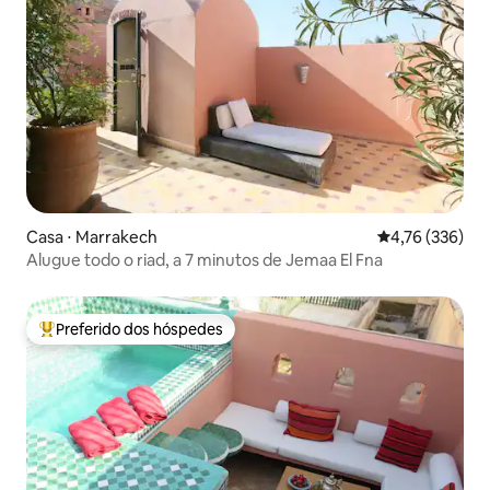
Casa ⋅ Marrakech
4,76 de uma av
4,76 (336)
Alugue todo o riad, a 7 minutos de Jemaa El Fna
Preferido dos hóspedes
Entre os melhores preferidos dos hóspedes