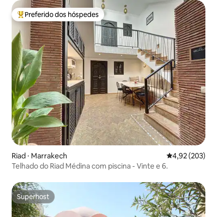
Preferido dos hóspedes
Entre os melhores preferidos dos hóspedes
Riad ⋅ Marrakech
4,92 de uma av
4,92 (203)
Telhado do Riad Médina com piscina - Vinte e 6.
Superhost
Superhost