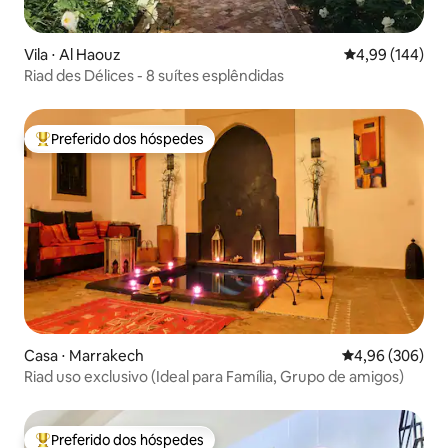
Vila ⋅ Al Haouz
4,99 de uma av
4,99 (144)
Riad des Délices - 8 suítes esplêndidas
Preferido dos hóspedes
Entre os melhores preferidos dos hóspedes
Casa ⋅ Marrakech
4,96 de uma ava
4,96 (306)
Riad uso exclusivo (Ideal para Família, Grupo de amigos)
Preferido dos hóspedes