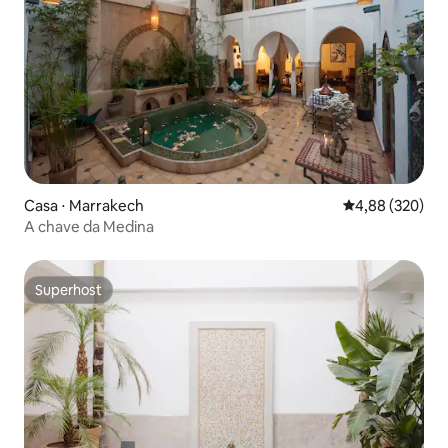
Casa ⋅ Marrakech
4,88 de uma ava
4,88 (320)
A chave da Medina
Superhost
Superhost