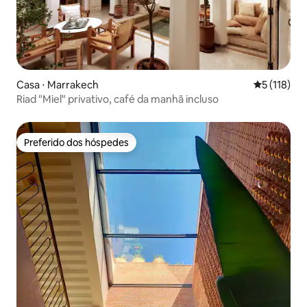
Casa ⋅ Marrakech
5 de uma av
5 (118)
Riad "Miel" privativo, café da manhã incluso
Preferido dos hóspedes
Preferido dos hóspedes