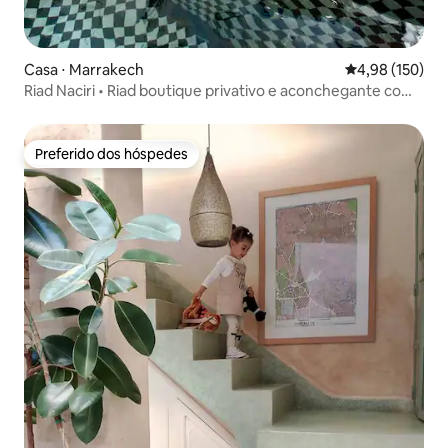
Casa ⋅ Marrakech
4,98 de uma av
4,98 (150)
Riad Naciri • Riad boutique privativo e aconchegante com
piscina
Preferido dos hóspedes
Preferido dos hóspedes