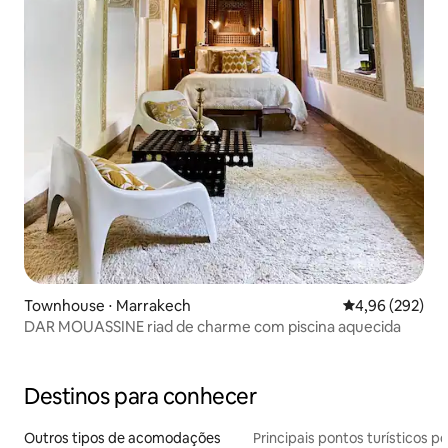
Townhouse ⋅ Marrakech
4,96 de uma ava
4,96 (292)
DAR MOUASSINE riad de charme com piscina aquecida
Destinos para conhecer
Outros tipos de acomodações
Principais pontos turísticos po