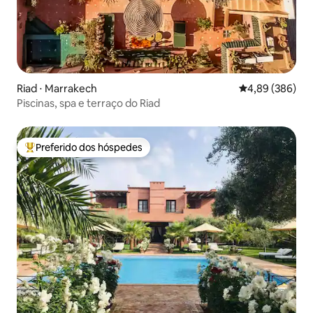
Riad ⋅ Marrakech
4,89 de uma ava
4,89 (386)
Piscinas, spa e terraço do Riad
Preferido dos hóspedes
Entre os melhores preferidos dos hóspedes