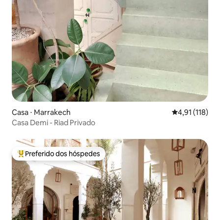
Casa ⋅ Marrakech
4,91 de uma av
4,91 (118)
Casa Demi - Riad Privado
Preferido dos hóspedes
Entre os melhores preferidos dos hóspedes