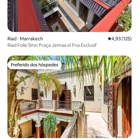
Riad ⋅ Marrakech
4,93 de uma av
4,93 (125)
Riad Folie 5mn Praça Jemaa el Fna Exclusif
Preferido dos hóspedes
Preferido dos hóspedes