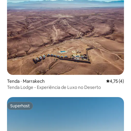
Tenda ⋅ Marrakech
4,75 de uma 
4,75 (4)
Tenda Lodge - Experiência de Luxo no Deserto
Superhost
Superhost