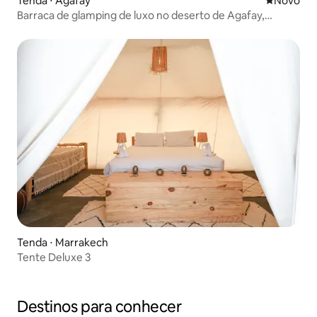
Tenda ⋅ Agafay
Novo lugar
Novo
Barraca de glamping de luxo no deserto de Agafay,
Marraquexe
Tenda ⋅ Marrakech
Tente Deluxe 3
Destinos para conhecer