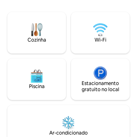
frigobar. Relaxe na
Cordilheira do Atlas e Marraquexe O
desfrute de janta
preço do Airbnb é apenas um depósito
estrelas e admire a
para confirmar a viagem, não incluiu
deslumbrantes do 
tudo, Mais informações via ig:
Cordilheira do Atla
@sabakutour Obrigado por entrar em
amigos ou viajan
contato conosco a qualquer momento
escapada luxuosa 
para obter qualquer informação que
Cozinha
Wi-Fi
exclusivo e exper
você precise,
deserto.
Estacionamento
Piscina
gratuito no local
Ar-condicionado