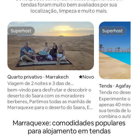
tendas foram muito bem avaliados por sua
localização, limpeza e muito mais.
Superhost
Superhost
Superhost
Superhost
Quarto privativo ⋅ Marrakech
Novo lugar para ficar
Novo
Viagem de 2 noites e 3 dias de
Tenda ⋅ Agafay
Marraquexe ao deserto
bem-vindo para desfrutar e descobrir o
Tenda no deserto 
deserto do Saara com os moradores
e vista do pôr do s
Experimente o des
berberes, Partimos todas as manhãs de
apenas 40 minuto
Marraquexe para o deserto do Saara, Erg
sua tenda de luxo
Chebbi, Dia 1: Marraquexe - Ksar de Aït-
combina o autênt
ben-Haddou - Desfiladeiro de Dades, Dia
Marraquexe: comodidades populares
marroquino com c
2: Desfiladeiro de Dades - Roses Vallée -
incluindo uma cam
para alojamento em tendas
Desfiladeiro de Todra - Deserto do
banheiro privativo
Saara, Dia 3: Deserto do Saara,