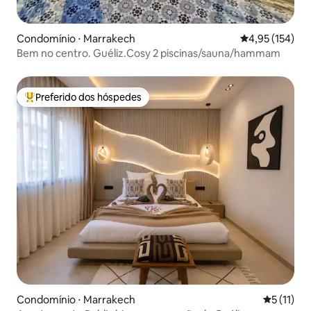
Condomínio ⋅ Marrakech
4,95 de uma av
4,95 (154)
Bem no centro. Guéliz.Cosy 2 piscinas/sauna/hammam
Preferido dos hóspedes
Entre os melhores preferidos dos hóspedes
Condomínio ⋅ Marrakech
5 de uma a
5 (11)