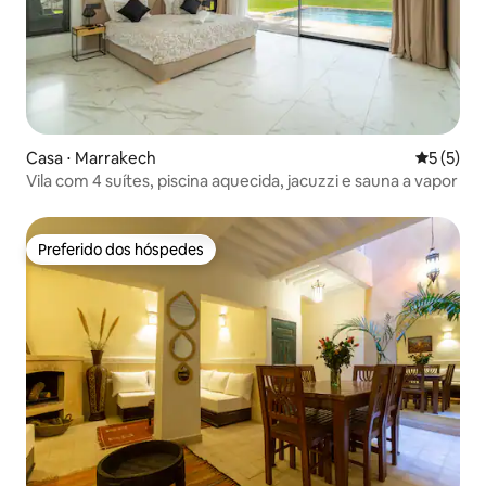
Casa ⋅ Marrakech
5 de uma 
5 (5)
Vila com 4 suítes, piscina aquecida, jacuzzi e sauna a vapor
Preferido dos hóspedes
Preferido dos hóspedes