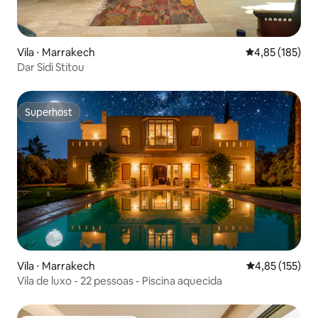
Vila ⋅ Marrakech
4,85 de uma av
4,85 (185)
Dar Sidi Stitou
Superhost
Superhost
Vila ⋅ Marrakech
4,85 de uma av
4,85 (155)
Vila de luxo - 22 pessoas - Piscina aquecida