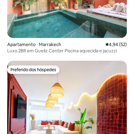
Apartamento ⋅ Marrakech
4,94 de uma a
4,94 (52)
Luxo 2BR em Gueliz Center Piscina aquecida e jacuzzi
Preferido dos hóspedes
Preferido dos hóspedes