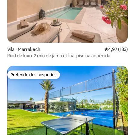
Vila ⋅ Marrakech
4,97 de uma av
4,97 (133)
Riad de luxo-2 min de jama el fna-piscina aquecida
Preferido dos hóspedes
Preferido dos hóspedes