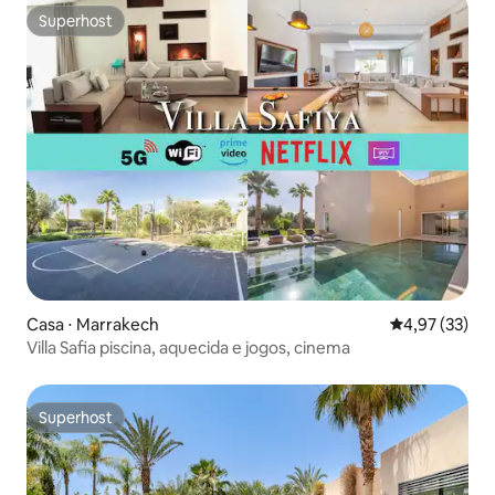
Superhost
Superhost
Casa ⋅ Marrakech
4,97 de uma a
4,97 (33)
Villa Safia piscina, aquecida e jogos, cinema
Superhost
Superhost