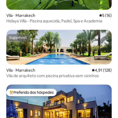
Vila ⋅ Marrakech
5 de uma a
5 (16)
Hidaya Villa - Piscina aquecida, Padel, Spa e Academia
Superhost
Superhost
Vila ⋅ Marrakech
4,91 de uma av
4,91 (128)
Vila de arquiteto com piscina privativa sem vizinhos
Preferido dos hóspedes
Entre os melhores preferidos dos hóspedes