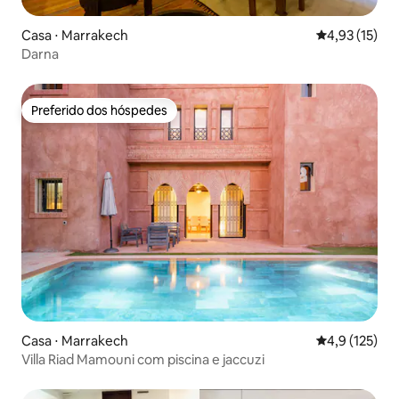
Casa ⋅ Marrakech
4,93 de uma a
4,93 (15)
Darna
Preferido dos hóspedes
Preferido dos hóspedes
Casa ⋅ Marrakech
4,9 de uma av
4,9 (125)
Villa Riad Mamouni com piscina e jaccuzi