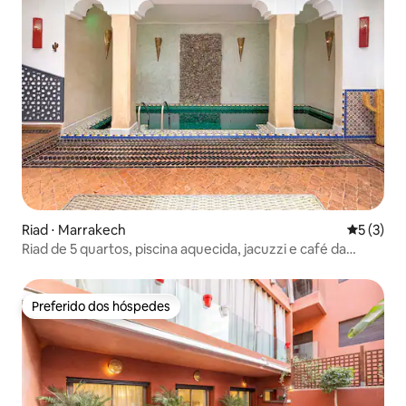
Riad ⋅ Marrakech
5 de uma 
5 (3)
Riad de 5 quartos, piscina aquecida, jacuzzi e café da
manhã incluídos
Preferido dos hóspedes
Preferido dos hóspedes