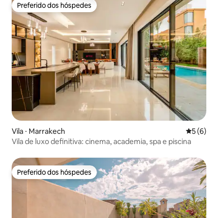
Preferido dos hóspedes
Preferido dos hóspedes
Vila ⋅ Marrakech
5 de uma 
5 (6)
Vila de luxo definitiva: cinema, academia, spa e piscina
Preferido dos hóspedes
Preferido dos hóspedes