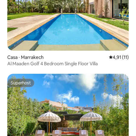
Casa ⋅ Marrakech
4,91 de uma a
4,91 (11)
Al Maaden Golf 4 Bedroom Single Floor Villa
Superhost
Superhost