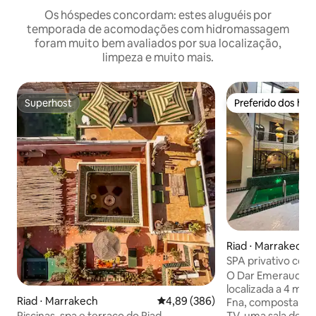
Os hóspedes concordam: estes aluguéis por
temporada de acomodações com hidromassagem
foram muito bem avaliados por sua localização,
limpeza e muito mais.
Superhost
Preferido dos hó
Superhost
Preferido dos hó
Riad ⋅ Marrakech
SPA privativo com 
massagem no Dar
O Dar Emeraude é
localizada a 4 min
Riad ⋅ Marrakech
4,89 de uma avaliação média de 5
4,89 (386)
Fna, composta po
TV, uma sala de TV
Piscinas, spa e terraço do Riad