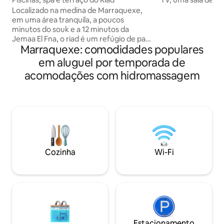
jantar para 8 pess
Localizado na medina de Marraquexe,
privativa, sala de
em uma área tranquila, a poucos
turco (tratamento
minutos do souk e a 12 minutos da
banho turco opcion
Jemaa El Fna, o riad é um refúgio de paz
Jamila, estará pre
Marraquexe: comodidades populares
com 2 piscinas aquecidas, jacuzzi,
cafés da manhã e 
Hammam e sala de massagem. Acesso à
em aluguel por temporada de
marroquinos. Toda
Internet sem fio, combinando conforto
acomodações com hidromassagem
Riad l'Etoile d'Orie
contemporâneo e autenticidade do
minutos de distân
Marrocos . Nossos 5 quartos com ar-
para orientá-lo.
condicionado com banheiros privativos,
completamente renovados, cada um
personalizado por uma elegância e
sobriedade conciliadoras. Convidamos
você na hora de alguns dias para se
tornar Marrakchi
Cozinha
Wi-Fi
Estacionamento