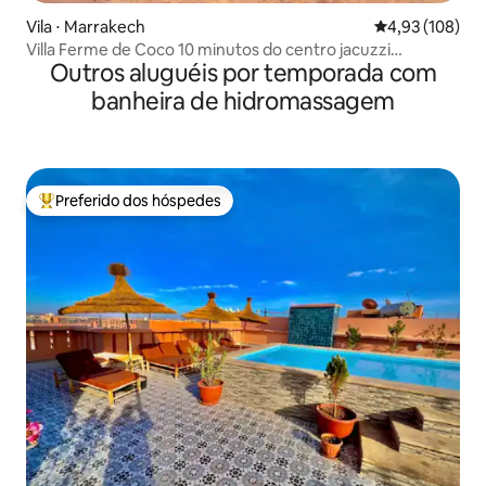
Vila ⋅ Marrakech
4,93 de uma av
4,93 (108)
Villa Ferme de Coco 10 minutos do centro jacuzzi
Outros aluguéis por temporada com
aquecido
banheira de hidromassagem
Preferido dos hóspedes
Entre os melhores preferidos dos hóspedes