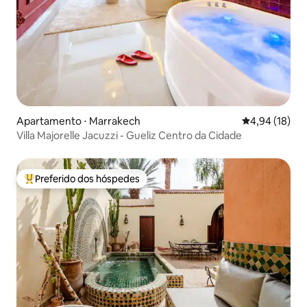
Apartamento ⋅ Marrakech
4,94 de uma a
4,94 (18)
Villa Majorelle Jacuzzi - Gueliz Centro da Cidade
Preferido dos hóspedes
Entre os melhores preferidos dos hóspedes