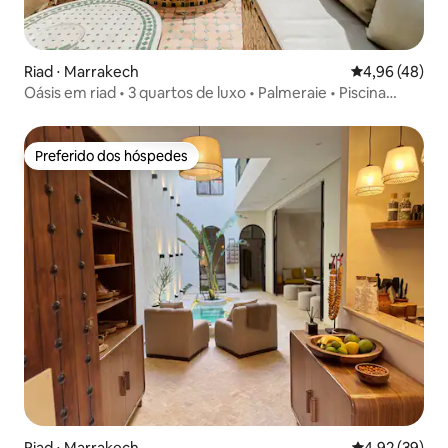
Riad ⋅ Marrakech
4,96 de uma a
4,96 (48)
​Oásis em riad • 3 quartos de luxo • Palmeraie • Piscina
privativa
Preferido dos hóspedes
Preferido dos hóspedes
Riad ⋅ Marrakech
4,92 de uma a
4,92 (39)