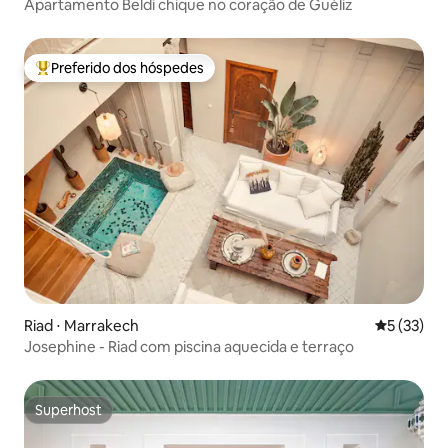
Apartamento Beldi chique no coração de Guéliz
Preferido dos hóspedes
Entre os melhores preferidos dos hóspedes
Riad ⋅ Marrakech
5 de uma a
5 (33)
Josephine - Riad com piscina aquecida e terraço
Superhost
Superhost