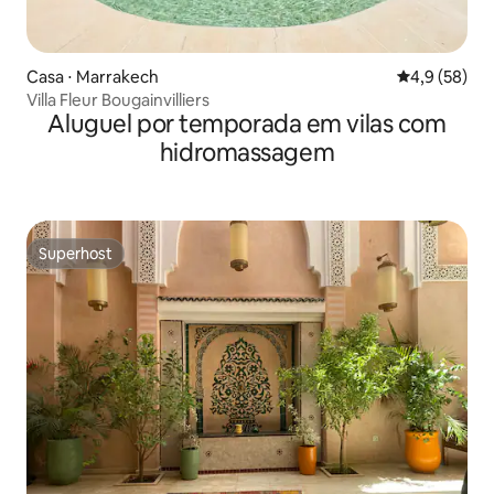
Casa ⋅ Marrakech
4,9 de uma a
4,9 (58)
Villa Fleur Bougainvilliers
Aluguel por temporada em vilas com
hidromassagem
Superhost
Superhost