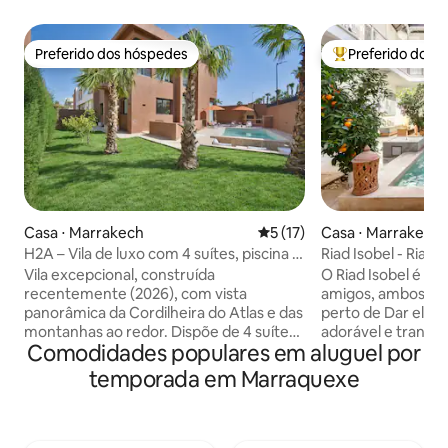
Preferido dos hóspedes
Preferido dos 
Preferido dos hóspedes
Entre os melhore
Casa ⋅ Marrakech
5 de uma avaliação média de
5 (17)
Casa ⋅ Marrakech
H2A – Vila de luxo com 4 suítes, piscina e
Riad Isobel - Riad 
sala de cinema
acomoda 8 pessoas
Vila excepcional, construída
O Riad Isobel é pr
recentemente (2026), com vista
amigos, ambos dec
panorâmica da Cordilheira do Atlas e das
perto de Dar el B
montanhas ao redor. Dispõe de 4 suítes
adorável e tranqui
Comodidades populares em aluguel por
elegantes com banheiro privativo e
exclusiva dentro 
camas king size (180 x 200). Sala de estar
renovado para os 
temporada em Marraquexe
dupla bem iluminada, sala de cinema
projetado para par
privativa e cozinha grande e equipada.
boutique privado,
No exterior, há um jardim paisagístico,
negligenciados. Uma linda piscina no
terraço, churrasqueira, mesa de pingue-
pátio e quatro qua