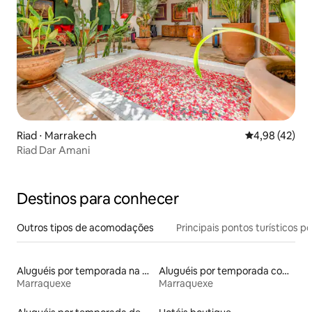
Riad ⋅ Marrakech
4,98 de uma a
4,98 (42)
Riad Dar Amani
Destinos para conhecer
Outros tipos de acomodações
Principais pontos turísticos po
Aluguéis por temporada na orla
Aluguéis por temporada com café da manhã
Marraquexe
Marraquexe