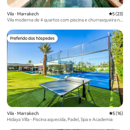
Vila ⋅ Marrakech
5 de uma a
5 (23)
Vila moderna de 4 quartos com piscina e churrasqueira no
terraço / fibra
Preferido dos hóspedes
Preferido dos hóspedes
Vila ⋅ Marrakech
5 de uma a
5 (16)
Hidaya Villa - Piscina aquecida, Padel, Spa e Academia