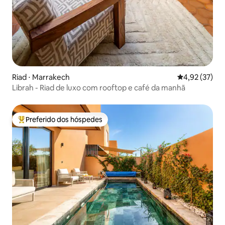
Riad ⋅ Marrakech
4,92 de uma a
4,92 (37)
Librah - Riad de luxo com rooftop e café da manhã
Preferido dos hóspedes
Entre os melhores preferidos dos hóspedes