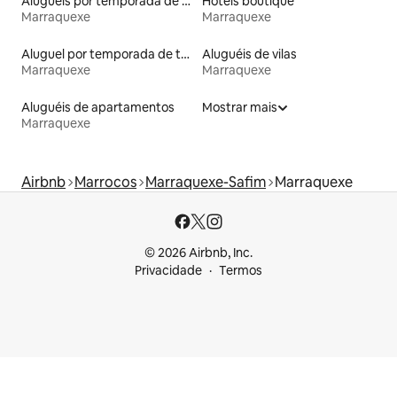
Aluguéis por temporada de acomodações de luxo
Hotéis boutique
Marraquexe
Marraquexe
Aluguel por temporada de townhouses
Aluguéis de vilas
Marraquexe
Marraquexe
Aluguéis de apartamentos
Mostrar mais
Marraquexe
Airbnb
Marrocos
Marraquexe-Safim
Marraquexe
© 2026 Airbnb, Inc.
Privacidade
Termos