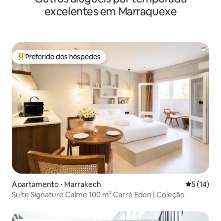
excelentes em Marraquexe
Preferido dos hóspedes
Entre os melhores preferidos dos hóspedes
Apartamento ⋅ Marrakech
5 de uma a
5 (14)
Suíte Signature Calme 100 m² Carré Eden | Coleção