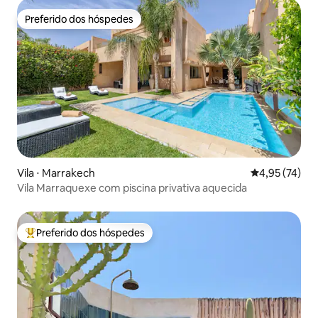
Preferido dos hóspedes
Preferido dos hóspedes
Vila ⋅ Marrakech
4,95 de uma a
4,95 (74)
Vila Marraquexe com piscina privativa aquecida
Preferido dos hóspedes
Entre os melhores preferidos dos hóspedes