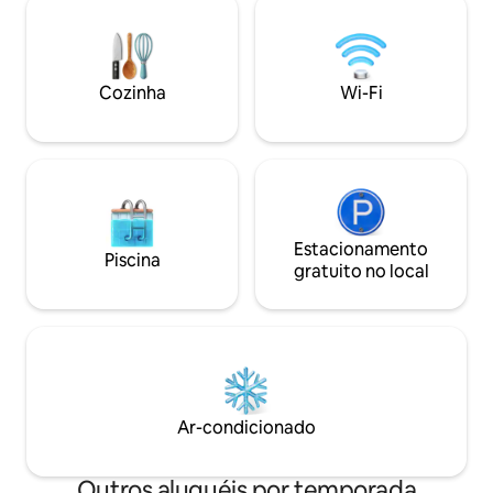
pongue e uma piscina privativa de 8
totalmente provi
metros. É o lugar perfeito para desfrutar
aquecimento indiv
de uma estadia luxuosa em total
Recentemente no
tranquilidade, com a família ou amigos,
melhores AirBnbs 
Cozinha
Wi-Fi
em um ambiente calmo e requintado.
Condé Nast Travell
concierge forneci
Estacionamento
Piscina
gratuito no local
Ar-condicionado
Outros aluguéis por temporada