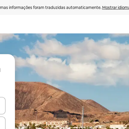
mas informações foram traduzidas automaticamente. 
Mostrar idioma
ore-os usando as seta para cima e para baixo do teclado ou tocando e