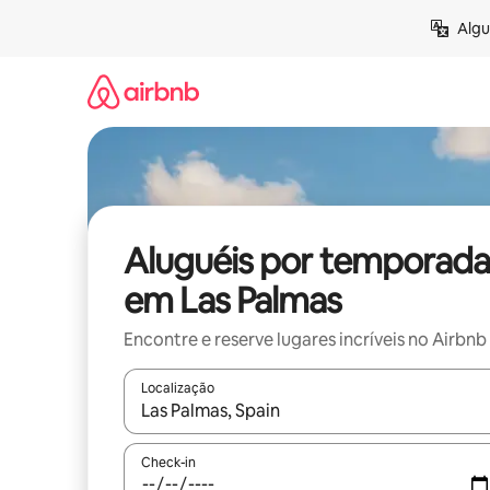
Pular
Algu
para
o
conteúdo
Aluguéis por temporada
em Las Palmas
Encontre e reserve lugares incríveis no Airbnb
Localização
Quando os resultados estiverem disponíveis, expl
Check-in