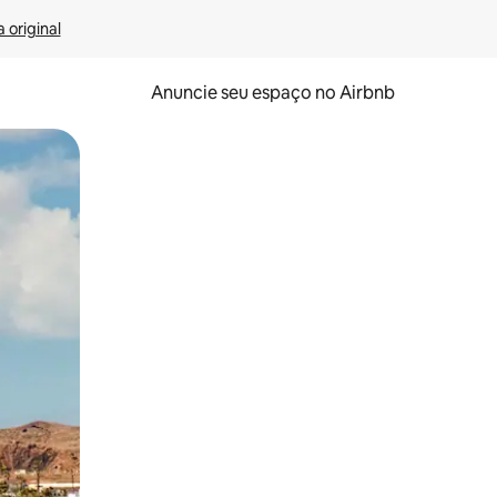
 original
Anuncie seu espaço no Airbnb
 deslizando o dedo na tela.