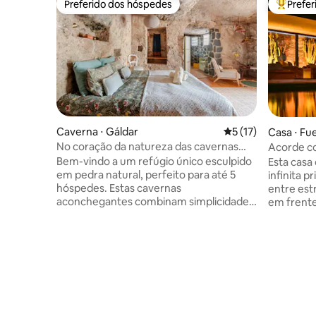
Preferido dos hóspedes
Prefe
Preferido dos hóspedes
Entre os
Caverna ⋅ Gáldar
5 de uma avaliação 
5 (17)
Casa ⋅ Fu
No coração da natureza das cavernas
Acorde c
com amigos e familiares
casa de vi
Bem-vindo a um refúgio único esculpido
Esta casa
em pedra natural, perfeito para até 5
infinita pr
hóspedes. Estas cavernas
entre est
aconchegantes combinam simplicidade
em frente
e conforto, restauradas cuidadosamente
Ugán, a C
com materiais naturais para oferecer um
arredores,
refúgio tranquilo. Aproveite o ar fresco,
emocional
noites tranquilas e a oportunidade de se
janelas d
reconectar com a natureza. Eu moro
que a vida
perto e estou feliz em ajudar,
dentro. A 
respeitando totalmente a sua
todos os 
privacidade. Ideal para famílias ou amigos
noite, vo