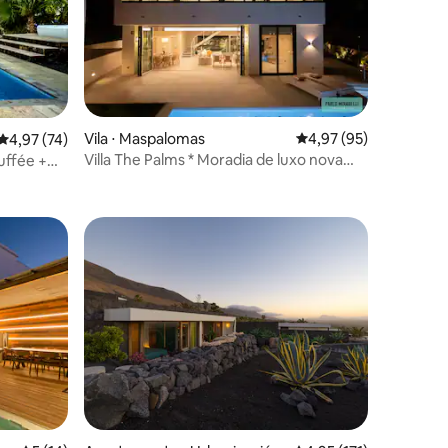
Vila ⋅ Maspalomas
4,97 de uma avaliação
4,97 (95)
4,97 de uma avaliação média de 5, 74 avaliações
4,97 (74)
Villa The Palms * Moradia de luxo nova
uffée +
ções
em Meloneras*
ções