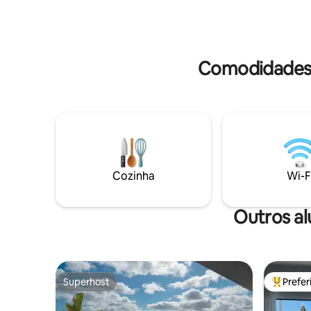
que procuram uma escapada calma e
universo,
ecológica, onde o tempo desacelera e
constelaç
momentos genuínos se desenrolam.
Comodidades 
Cozinha
Wi-F
Outros a
Superhost
Prefe
Superhost
Entre os