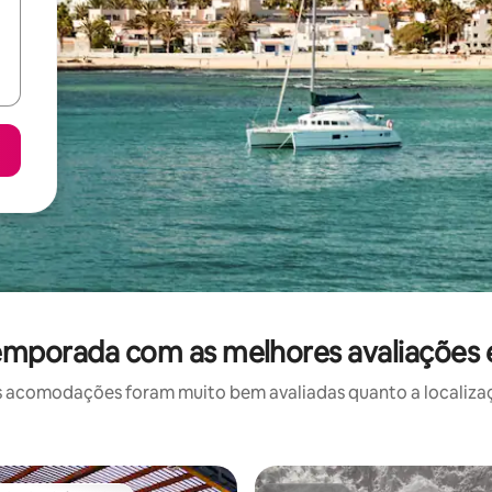
emporada com as melhores avaliações
 acomodações foram muito bem avaliadas quanto a localizaçã