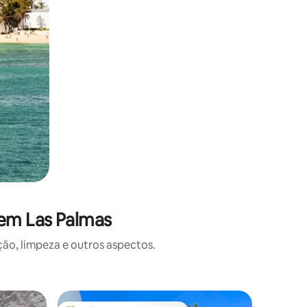
 em Las Palmas
o, limpeza e outros aspectos.
Apartame