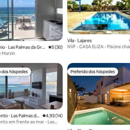
édia de 5, 111 avaliações
Vila ⋅ Lajares
NVF - CASA ELIZA - Piscine cha
o ⋅ Las Palmas da Gra
5 de uma avaliação média de 5, 30 avalia
5 (30)
Jacuzzi
 Marsin
o dos hóspedes
Preferido dos hóspedes
o dos hóspedes
Preferido dos hóspedes
to ⋅ Las Palmas da
4,93 de uma avaliação média de 5, 14 avalia
4,93 (14)
ária
to em frente ao mar - Las
 média de 5, 6 avaliações
 Beach View