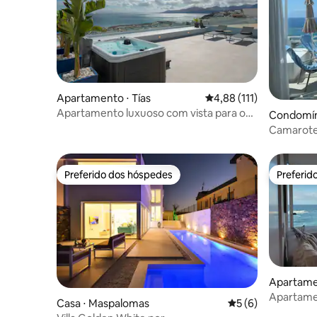
Apartamento ⋅ Tías
4,88 de uma avaliação m
4,88 (111)
Apartamento luxuoso com vista para o
Condomíni
mar com 2 quartos e jacuzzi, Luxur...
n Canária
Camarote
Preferido dos hóspedes
Preferid
Preferido dos hóspedes
Preferid
Apartamen
Gran Can
Apartamen
Casa ⋅ Maspalomas
5 de uma avaliação
5 (6)
Canteras