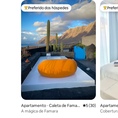
Preferido dos hóspedes
Prefe
Entre os melhores preferidos dos hóspedes
Entre os
Apartamento ⋅ Caleta de Famar
5 de uma avaliação 
5 (30)
Apartamen
a
A mágica de Famara
Cobertura
privativa