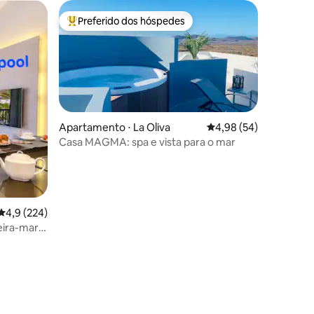
Preferido dos hóspedes
Entre os melhores preferidos dos hóspedes
Apartamento ⋅ La Oliva
4,98 de uma avaliação
4,98 (54)
Casa MAGMA: spa e vista para o mar
4,9 de uma avaliação média de 5, 224 avaliações
4,9 (224)
eira-mar
ções