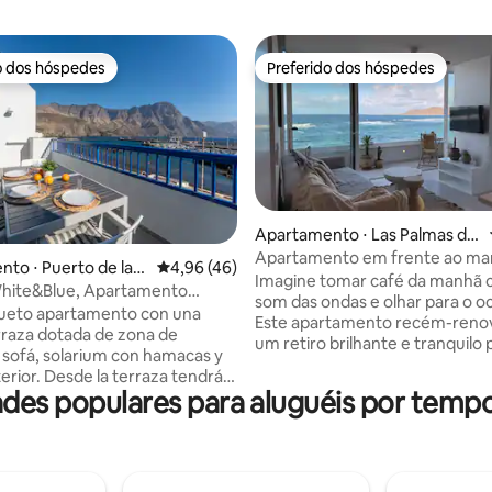
o dos hóspedes
Preferido dos hóspedes
o dos hóspedes
Preferido dos hóspedes
Apartamento ⋅ Las Palmas da
Gran Canária
Apartamento em frente ao mar
édia de 5, 111 avaliações
to ⋅ Puerto de las
4,96 de uma avaliação média de 5, 46 avalia
4,96 (46)
Canteras Beach View
Imagine tomar café da manhã 
hite&Blue, Apartamento
som das ondas e olhar para o o
, cobertura
queto apartamento con una
Este apartamento recém-reno
rraza dotada de zona de
um retiro brilhante e tranquilo
sofá, solarium con hamacas y
para desfrutar do mar a partir 
erior. Desde la terraza tendrá
terraço privativo à beira-mar. A casa
des populares para aluguéis por tem
s impresionantes a la playa y a
oferece um espaço acolhedor
ñas, además de poder disfrutar
cuidado, ideal para casais ou vi
reíbles atardeceres con vistas al
que procuram se desconectar,
i hay algo que no te puedes
descansar e experimentar o mar
 el amanecer y atardecer
mar. O terraço, com uma área 