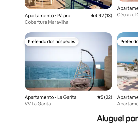
Apartamen
Gran Can
Céu azul 
Apartamento ⋅ Pájara
4,92 de uma avaliação 
4,92 (13)
Cobertura Maravilha
Preferido dos hóspedes
Preferid
Preferido dos hóspedes
Preferid
Apartamento ⋅ La Garita
5 de uma avaliação 
5 (22)
Apartame
VV La Garita
Apartamen
mar e pis
Aluguel po