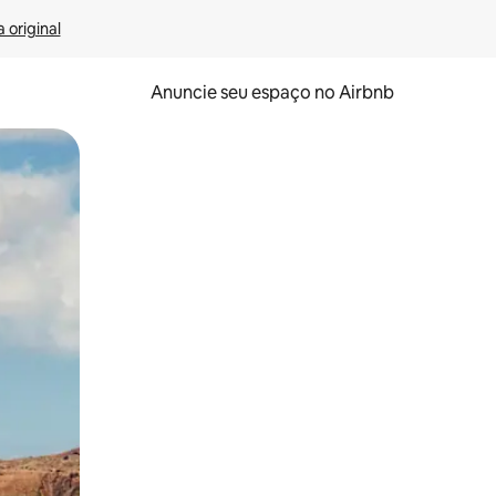
 original
Anuncie seu espaço no Airbnb
 deslizando o dedo na tela.