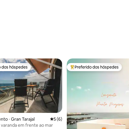
o dos hóspedes
Preferido dos hóspedes
o dos hóspedes
Entre os melhores preferidos d
to ⋅ Gran Tarajal
5 de uma avaliação média de 5, 6 avalia
5 (6)
 varanda em frente ao mar