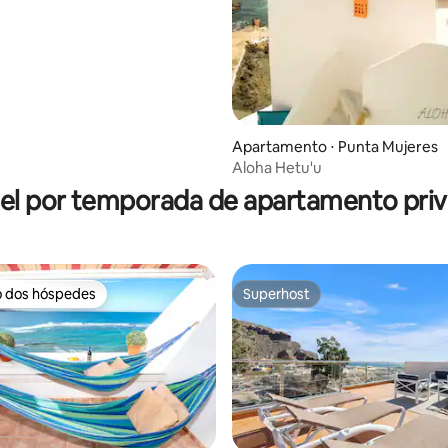
Apartamento ⋅ Punta Mujeres
édia de 5, 132 avaliações
Aloha Hetu'u
el por temporada de apartamento priv
o dos hóspedes
Superhost
o dos hóspedes
Superhost