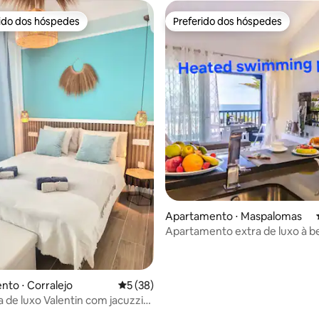
rido dos hóspedes
Preferido dos hóspedes
 melhores preferidos dos hóspedes
Preferido dos hóspedes
Apartamento ⋅ Maspalomas
Apartamento extra de luxo à b
com 2 quartos
média de 5, 30 avaliações
to ⋅ Corralejo
5 de uma avaliação média de 5, 38 avalia
5 (38)
 de luxo Valentin com jacuzzi