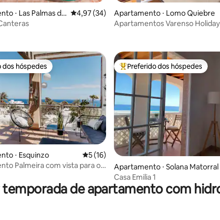
to ⋅ Las Palmas da
4,97 de uma avaliação média de 5, 34 avalia
4,97 (34)
Apartamento ⋅ Lomo Quiebre
ária
Canteras
Apartamentos Varenso Holiday
média de 5, 13 avaliações
o dos hóspedes
Preferido dos hóspedes
o dos hóspedes
Entre os melhores preferidos d
média de 5, 22 avaliações
nto ⋅ Esquinzo
5 de uma avaliação média de 5, 16 avalia
5 (16)
to Palmeira com vista para o
Apartamento ⋅ Solana Matorral
cina
Casa Emilia 1
r temporada de apartamento com hi