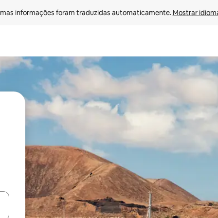
mas informações foram traduzidas automaticamente. 
Mostrar idioma
ore-os usando as seta para cima e para baixo do teclado ou tocando e