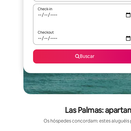
Check-in
Checkout
Buscar
Las Palmas: aparta
Os hóspedes concordam: estes aluguéis 