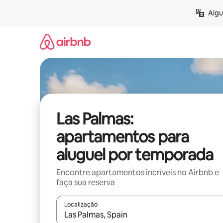
Pular
Algu
para
o
conteúdo
Las Palmas:
apartamentos para
aluguel por temporada
Encontre apartamentos incríveis no Airbnb e
faça sua reserva
Localização
Quando os resultados estiverem disponíveis, expl