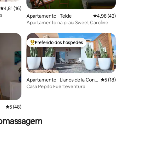
ções
4,81 de uma avaliação média de 5, 16 avaliações
4,81 (16)
s
Apartamento ⋅ Telde
4,98 de uma avaliação
4,98 (42)
Apartamento na praia Sweet Caroline
Preferido dos hóspedes
os hóspedes
Entre os melhores preferidos dos hóspedes
Apartamento ⋅ Llanos de la Conc
5 de uma avaliação
5 (18)
epción
Casa Pepito Fuerteventura
ções
5 de uma avaliação média de 5, 48 avaliações
5 (48)
dromassagem