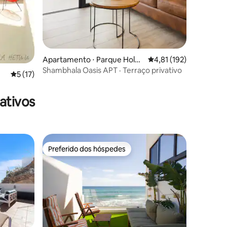
Apartamento ⋅ Parque Holan
4,81 de uma avaliação 
4,81 (192)
dés
Shambhala Oasis APT · Terraço privativo
5 de uma avaliação média de 5, 17 avaliações
5 (17)
ativos
Preferido dos hóspedes
Preferido dos hóspedes