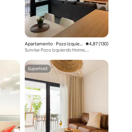
Apartamento ⋅ Pozo Izquier
4,87 de uma avaliação 
4,87 (130)
do
Sunrise Pozo Izquierdo Home,
Apartamento 3 super...
Superhost
os hóspedes
Superhost
ções