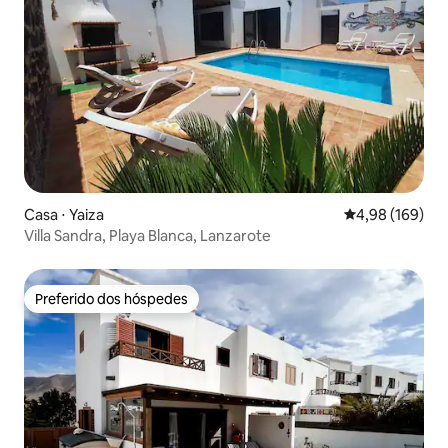
Casa ⋅ Yaiza
4,98 de uma av
4,98 (169)
Villa Sandra, Playa Blanca, Lanzarote
Preferido dos hóspedes
Preferido dos hóspedes