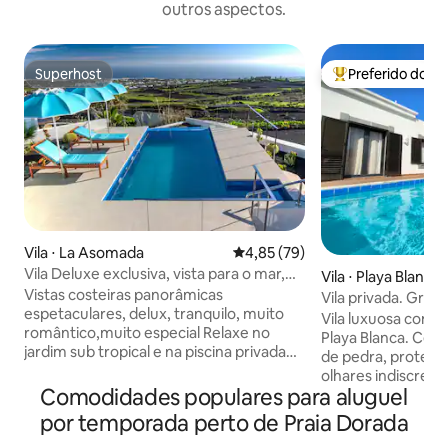
outros aspectos.
Superhost
Preferido dos 
Superhost
Entre os melhore
Vila ⋅ La Asomada
4,85 de uma avaliação média de
4,85 (79)
Vila Deluxe exclusiva, vista para o mar,
Vila ⋅ Playa Blanca
piscina aquecida privativa
Vistas costeiras panorâmicas
Vila privada. Gran
espetaculares, delux, tranquilo, muito
hidromassagem, pi
Vila luxuosa com t
romântico,muito especial Relaxe no
Privacidade.
Playa Blanca. Cercado por muros altos
jardim sub tropical e na piscina privada
de pedra, protegi
de borda infinita, a aconchegante Villa
olhares indiscretos
foi totalmente remodelada para um alto
Comodidades populares para aluguel
vermelho. Belo jardim. O ocea
padrão no outono de 2018, uma posição
perto (1 km). Pisc
por temporada perto de Praia Dorada
privilegiada nas encostas do vulcão
(28°C) voltada para o sul. Jac
Monte Gaida, La Asomada, vistas de tirar