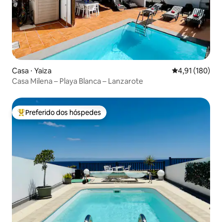
Casa ⋅ Yaiza
4,91 de uma av
4,91 (180)
Casa Milena – Playa Blanca – Lanzarote
Preferido dos hóspedes
Entre os melhores preferidos dos hóspedes