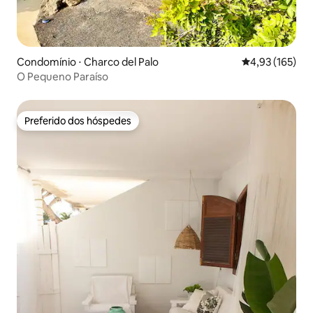
Condomínio ⋅ Charco del Palo
4,93 de uma av
4,93 (165)
O Pequeno Paraíso
Preferido dos hóspedes
Preferido dos hóspedes