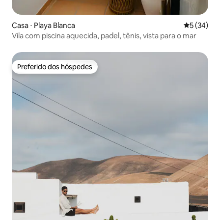
Casa ⋅ Playa Blanca
5 de uma a
5 (34)
Vila com piscina aquecida, padel, tênis, vista para o mar
Preferido dos hóspedes
Preferido dos hóspedes