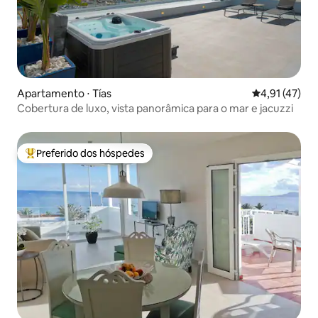
Apartamento ⋅ Tías
4,91 de uma a
4,91 (47)
Cobertura de luxo, vista panorâmica para o mar e jacuzzi
Preferido dos hóspedes
Entre os melhores preferidos dos hóspedes