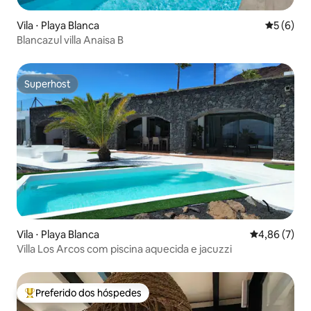
Vila ⋅ Playa Blanca
5 de uma 
5 (6)
Blancazul villa Anaisa B
Superhost
Superhost
Vila ⋅ Playa Blanca
4,86 de uma 
4,86 (7)
Villa Los Arcos com piscina aquecida e jacuzzi
Preferido dos hóspedes
Entre os melhores preferidos dos hóspedes