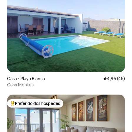
Casa ⋅ Playa Blanca
4,96 de uma a
4,96 (46)
Casa Montes
Preferido dos hóspedes
Entre os melhores preferidos dos hóspedes