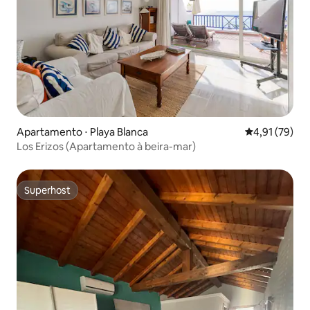
Apartamento ⋅ Playa Blanca
4,91 de uma a
4,91 (79)
Los Erizos (Apartamento à beira-mar)
Superhost
Superhost