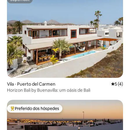
Superhost
Vila ⋅ Puerto del Carmen
5 de uma 
5 (4)
Horizon Bali by Buenavilla: um oásis de Bali
Preferido dos hóspedes
Entre os melhores preferidos dos hóspedes