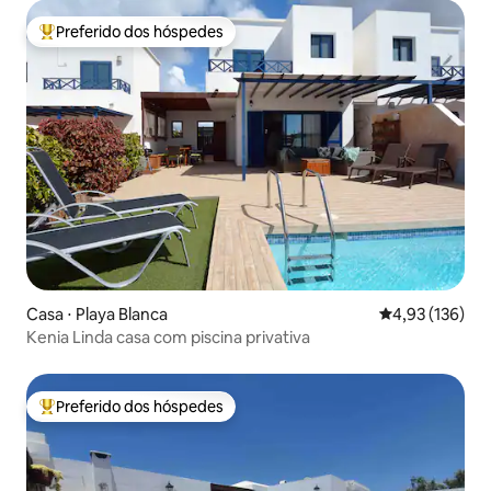
Preferido dos hóspedes
Entre os melhores preferidos dos hóspedes
Casa ⋅ Playa Blanca
4,93 de uma av
4,93 (136)
Kenia Linda casa com piscina privativa
Preferido dos hóspedes
Entre os melhores preferidos dos hóspedes