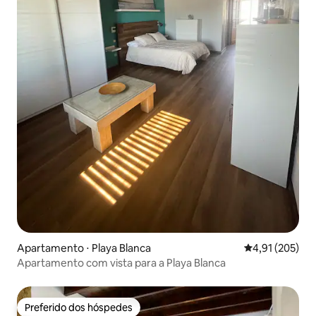
Apartamento ⋅ Playa Blanca
4,91 de uma av
4,91 (205)
Apartamento com vista para a Playa Blanca
Preferido dos hóspedes
Preferido dos hóspedes