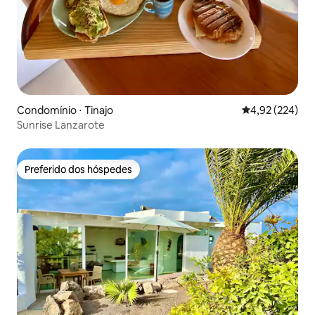
Condomínio ⋅ Tinajo
4,92 de uma av
4,92 (224)
Sunrise Lanzarote
Preferido dos hóspedes
Preferido dos hóspedes