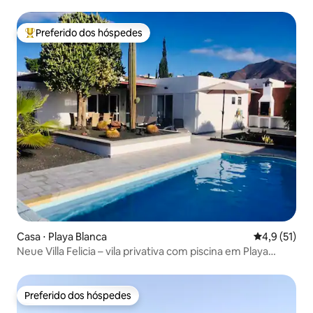
Preferido dos hóspedes
Entre os melhores preferidos dos hóspedes
Casa ⋅ Playa Blanca
4,9 de uma a
4,9 (51)
Neue Villa Felicia – vila privativa com piscina em Playa
Blanca
Preferido dos hóspedes
Preferido dos hóspedes