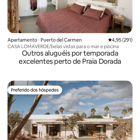
Apartamento ⋅ Puerto del Carmen
4,95 de uma av
4,95 (291)
CASA LOMAVERDE/belas vistas para o mar e piscina
Outros aluguéis por temporada
excelentes perto de Praia Dorada
Preferido dos hóspedes
Preferido dos hóspedes