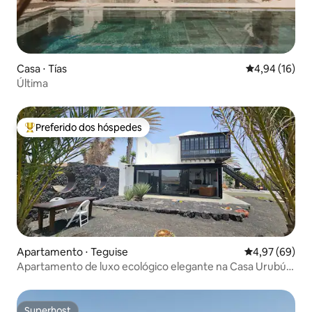
Casa ⋅ Tías
4,94 de uma a
4,94 (16)
Última
Preferido dos hóspedes
Entre os melhores preferidos dos hóspedes
Apartamento ⋅ Teguise
4,97 de uma a
4,97 (69)
Apartamento de luxo ecológico elegante na Casa Urubú
Nazaret
Superhost