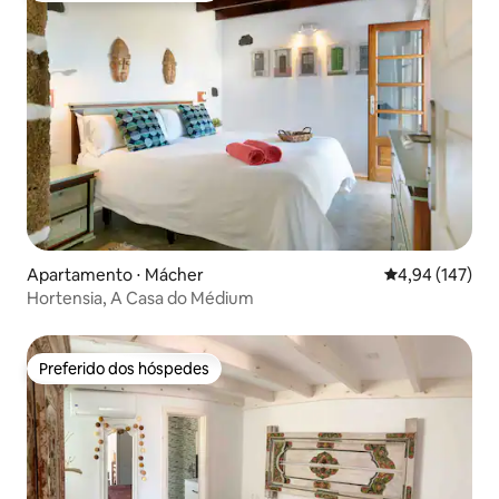
Apartamento ⋅ Mácher
4,94 de uma av
4,94 (147)
Hortensia, A Casa do Médium
Preferido dos hóspedes
Preferido dos hóspedes