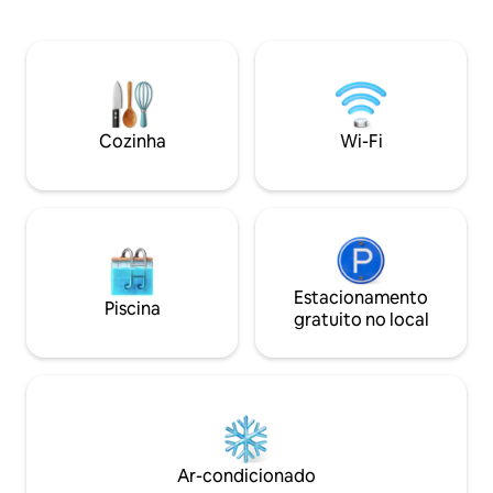
(36°C). Chuveiro ao ar livre. Terraço
o fôlego muito tranquilo e centralmente
coberto para suas
localizada na costa sul/leste, sol do
jardim e espreguiçadeira
nascer do sol ao pôr do sol, esta casa de
ampla sala de estar
estilo tradicional das Canárias com
cozinha equipada, 
paredes de rocha de lava originais e
quarto com 2 cama
concedeu a licença especial de placas
Estacionamento pri
Cozinha
Wi-Fi
turísticas CR-35-3-0000026 para um
Mbps, smart TV
design rústico tradicional e permissão
para acomodar oficialmente hóspedes
para turismo, a vila é para 2 hóspedes + 2
para crianças incluídas na taxa de aluguel
diária. Os interiores foram projetados
por um designer de interiores bem
conhecido (local) para melhorar o
Estacionamento
Piscina
ambiente caneriano, e exteriores por
gratuito no local
um arquiteto especialista de Maiorca, e
espalhados por 375 m ² 4036 sqf de
terraços de jardim e áreas de
relaxamento com sombra de sol,
incluindo um maduro subtropical/jardins
de palmeiras, uma piscina privada Infinity
3,00 de largura x 5,50 de comprimento,
Ar-condicionado
mais 150 Cm a 170 cm de profundidade,