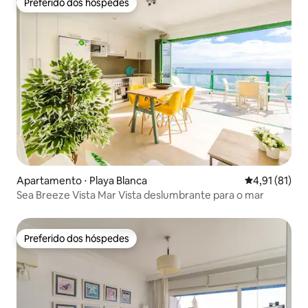
Preferido dos hóspedes
Preferido dos hóspedes
Apartamento ⋅ Playa Blanca
4,91 de uma a
4,91 (81)
Sea Breeze Vista Mar Vista deslumbrante para o mar
Preferido dos hóspedes
Preferido dos hóspedes