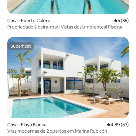
Casa ⋅ Puerto Calero
5 de uma a
5 (35)
Propriedade à beira-mar! Vistas deslumbrantes! Piscina
privativa!
Superhost
Superhost
Casa ⋅ Playa Blanca
4,89 de uma a
4,89 (57)
Vilas modernas de 2 quartos em Marina Rubicón