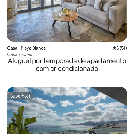
Casa ⋅ Playa Blanca
5 de uma a
5 (51)
Casa 7 soles
Aluguel por temporada de apartamento
com ar-condicionado
Superhost
Superhost