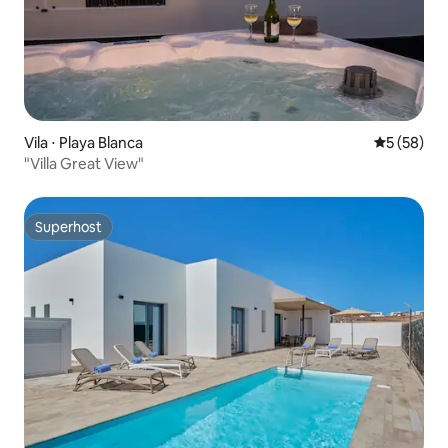
Vila ⋅ Playa Blanca
5 de uma a
5 (58)
"Villa Great View"
Superhost
Superhost