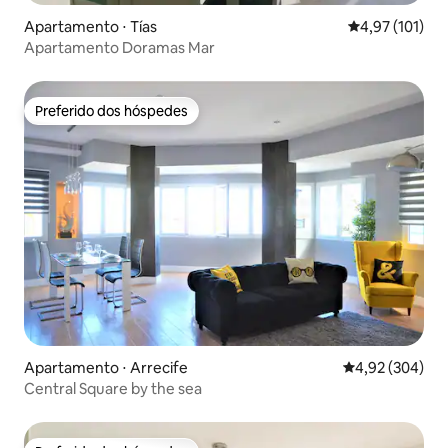
Apartamento ⋅ Tías
4,97 de uma av
4,97 (101)
Apartamento Doramas Mar
Preferido dos hóspedes
Preferido dos hóspedes
Apartamento ⋅ Arrecife
4,92 de uma ava
4,92 (304)
Central Square by the sea