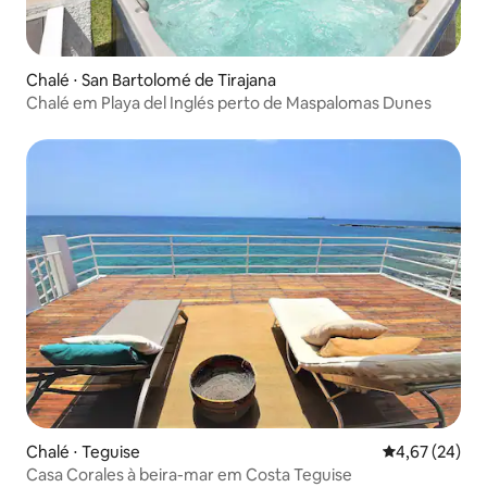
Chalé ⋅ San Bartolomé de Tirajana
Chalé em Playa del Inglés perto de Maspalomas Dunes
Chalé ⋅ Teguise
4,67 de uma a
4,67 (24)
Casa Corales à beira-mar em Costa Teguise