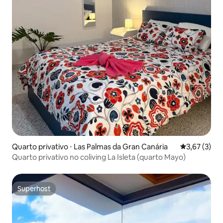
Quarto privativo ⋅ Las Palmas da Gran Canária
3,67 de uma 
3,67 (3)
Quarto privativo no coliving La Isleta (quarto Mayo)
Superhost
Superhost