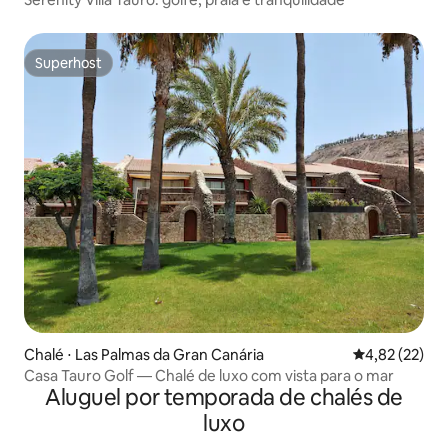
Superhost
Superhost
Chalé ⋅ Las Palmas da Gran Canária
4,82 de uma a
4,82 (22)
Casa Tauro Golf — Chalé de luxo com vista para o mar
Aluguel por temporada de chalés de
luxo