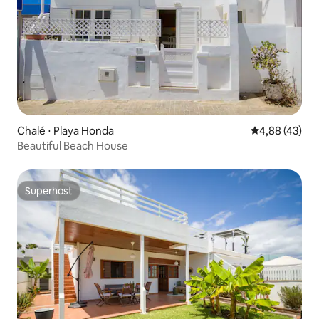
Chalé ⋅ Playa Honda
4,88 de uma a
4,88 (43)
Beautiful Beach House
Superhost
Superhost