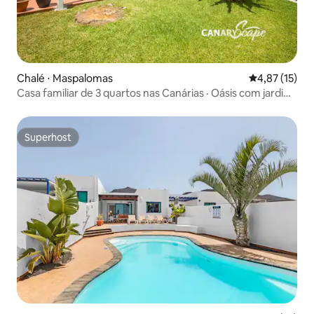
Chalé ⋅ Maspalomas
4,87 de uma a
4,87 (15)
Casa familiar de 3 quartos nas Canárias · Oásis com jardim
e piscina
Superhost
Superhost