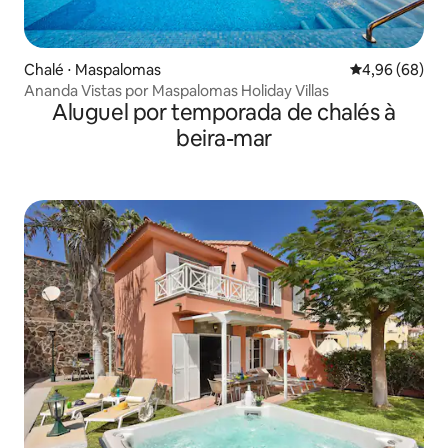
Chalé ⋅ Maspalomas
4,96 de uma av
4,96 (68)
Ananda Vistas por Maspalomas Holiday Villas
Aluguel por temporada de chalés à
beira-mar