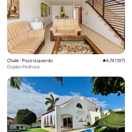
Chalé ⋅ Pozo Izquierdo
4,74 de uma av
4,74 (107)
Duplex Pedroza