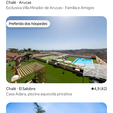
Chalé ⋅ Arucas
Exclusiva Villa Mirador de Arucas - Família e Amigos
Preferido dos hóspedes
Preferido dos hóspedes
Chalé ⋅ El Salobre
4,9 de uma a
4,9 (42)
Casa Adara, piscina aquecida privativa