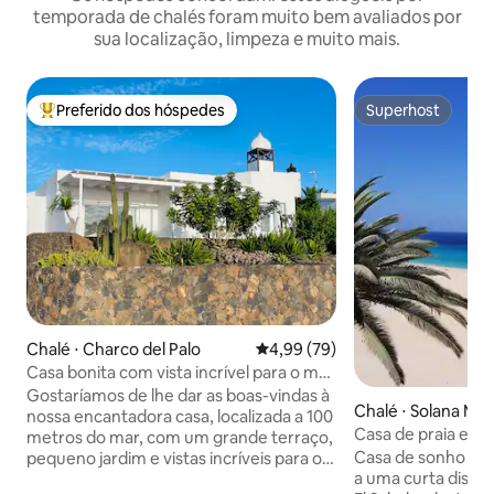
temporada de chalés foram muito bem avaliados por
sua localização, limpeza e muito mais.
Preferido dos hóspedes
Superhost
Entre os melhores preferidos dos hóspedes
Superhost
Chalé ⋅ Charco del Palo
4,99 de uma avaliação média de
4,99 (79)
Casa bonita com vista incrível para o mar
e piscinas naturais
Gostaríamos de lhe dar as boas-vindas à
Chalé ⋅ Solana Mat
nossa encantadora casa, localizada a 100
Casa de praia em 
metros do mar, com um grande terraço,
Casa de sonho em 
pequeno jardim e vistas incríveis para o
a uma curta distân
mar. O que torna a ‘Casa Bella Vista’