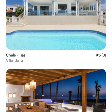
Chalé ⋅ Tías
5 de uma 
5 (3)
Villa Idaira