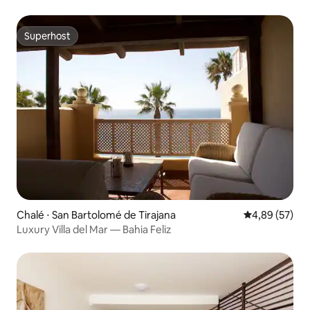
Superhost
Superhost
Chalé ⋅ San Bartolomé de Tirajana
4,89 de uma a
4,89 (57)
Luxury Villa del Mar — Bahia Feliz