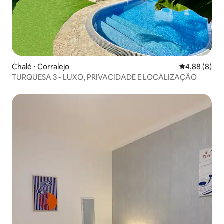
Chalé ⋅ Corralejo
4,88 de uma 
4,88 (8)
TURQUESA 3 - LUXO, PRIVACIDADE E LOCALIZAÇÃO