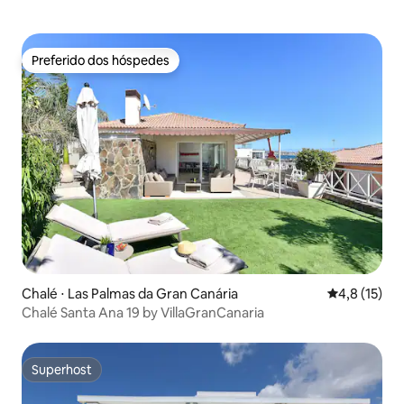
Preferido dos hóspedes
Preferido dos hóspedes
Chalé ⋅ Las Palmas da Gran Canária
4,8 de uma a
4,8 (15)
Chalé Santa Ana 19 by VillaGranCanaria
Superhost
Superhost