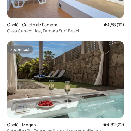
Chalé ⋅ Caleta de Famara
4,58 de uma a
4,58 (19)
Casa Caracolillos, Famara Surf Beach
Superhost
Superhost
Chalé ⋅ Mogán
4,82 de uma a
4,82 (22)
Serenity Villa Tauro: golfe, praia e tranquilidade