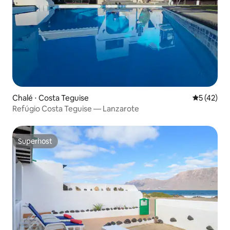
Chalé ⋅ Costa Teguise
5 de uma a
5 (42)
Refúgio Costa Teguise — Lanzarote
Superhost
Superhost