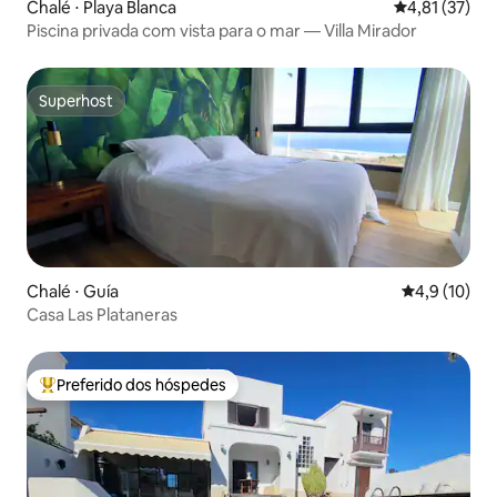
Chalé ⋅ Playa Blanca
4,81 de uma a
4,81 (37)
Piscina privada com vista para o mar — Villa Mirador
Superhost
Superhost
Chalé ⋅ Guía
4,9 de uma a
4,9 (10)
Casa Las Plataneras
Preferido dos hóspedes
Entre os melhores preferidos dos hóspedes