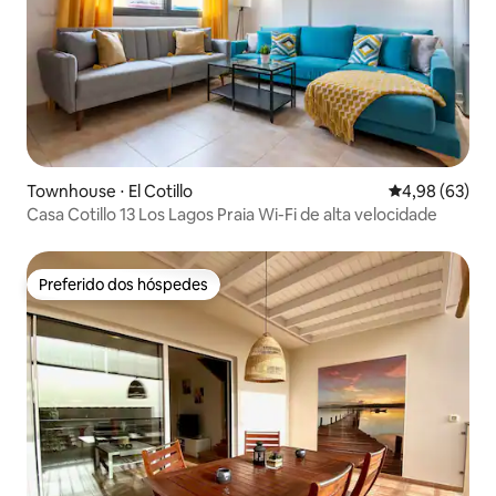
Townhouse ⋅ El Cotillo
4,98 de uma a
4,98 (63)
Casa Cotillo 13 Los Lagos Praia Wi-Fi de alta velocidade
Preferido dos hóspedes
Preferido dos hóspedes