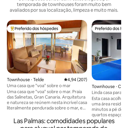
temporada de townhouses foram muito bem
avaliados por sua localização, limpeza e muito mais.
Preferido dos hóspedes
Preferido dos hó
Entre os melhores preferidos dos hóspedes
Preferido dos hó
Townhouse ⋅ Telde
4,94 de uma avaliação média de 
4,94 (207)
Uma casa que "voa" sobre o mar
Townhouse ⋅ Corra
Uma casa que "voa" sobre o mar. Praia
Linda casa para sua
das Salinetas, Gran Canaria. Arquitetura
Esta casa acolhedo
e natureza se reúnem nesta incrível casa
uma área residenci
literalmente pendurada sobre o mar, em
minutos a pé do c
uma localização privilegiada na costa
quartos espaçosos
leste de Gran Canaria. O edifício "voa"
Las Palmas: comodidades populares
sala de estar com 
sobre as rochas visualmente
onde você pode re