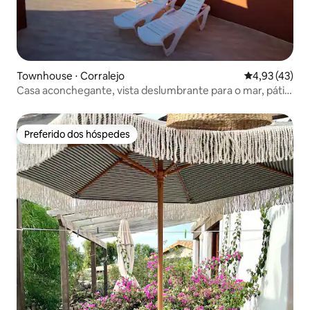
Townhouse ⋅ Corralejo
4,93 de uma a
4,93 (43)
Casa aconchegante, vista deslumbrante para o mar, pátio
e piscina
Preferido dos hóspedes
Preferido dos hóspedes