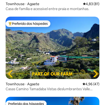
Townhouse ⋅ Agaete
4,83 de uma a
4,83 (81)
Casa de família e acessível entre praia e montanhas.
Preferido dos hóspedes
Entre os melhores preferidos dos hóspedes
Townhouse ⋅ Agaete
4,96 de uma a
4,96 (47)
Casas Camino Tamadaba Vistas deslumbrantes Valle
Agaete
Preferido dos hóspedes