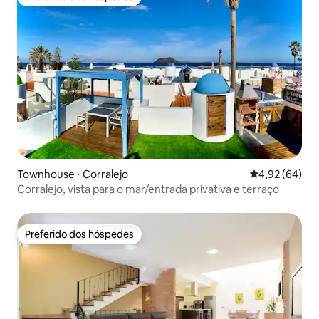
Preferido dos hóspedes
Townhouse ⋅ Corralejo
4,92 de uma a
4,92 (64)
Corralejo, vista para o mar/entrada privativa e terraço
Preferido dos hóspedes
Preferido dos hóspedes