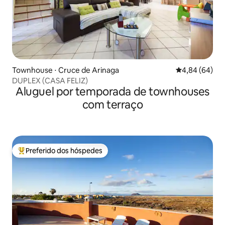
Townhouse ⋅ Cruce de Arinaga
4,84 de uma av
4,84 (64)
DUPLEX (CASA FELIZ)
Aluguel por temporada de townhouses
com terraço
Preferido dos hóspedes
Entre os melhores preferidos dos hóspedes