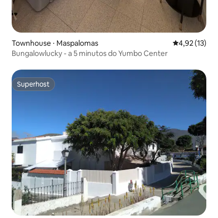
Townhouse ⋅ Maspalomas
4,92 de uma a
4,92 (13)
Bungalowlucky - a 5 minutos do Yumbo Center
Superhost
Superhost