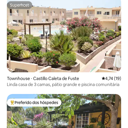
Superhost
Superhost
Townhouse ⋅ Castillo Caleta de Fuste
4,74 de uma a
4,74 (19)
Linda casa de 3 camas, pátio grande e piscina comunitária
Preferido dos hóspedes
Entre os melhores preferidos dos hóspedes