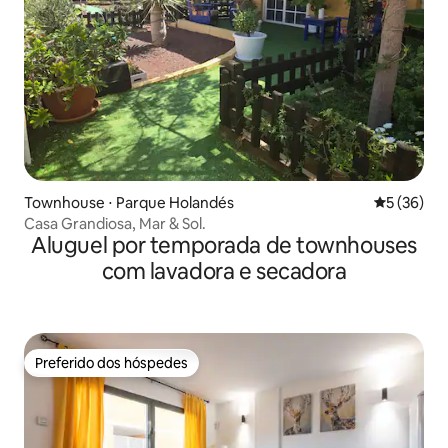
Townhouse ⋅ Parque Holandés
5 de uma a
5 (36)
Casa Grandiosa, Mar & Sol.
Aluguel por temporada de townhouses
com lavadora e secadora
Preferido dos hóspedes
Preferido dos hóspedes