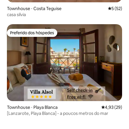
Townhouse ⋅ Costa Teguise
5 de uma a
5 (52)
casa silvia
Preferido dos hóspedes
Preferido dos hóspedes
Townhouse ⋅ Playa Blanca
4,93 de uma a
4,93 (29)
[Lanzarote, Playa Blanca] - a poucos metros do mar