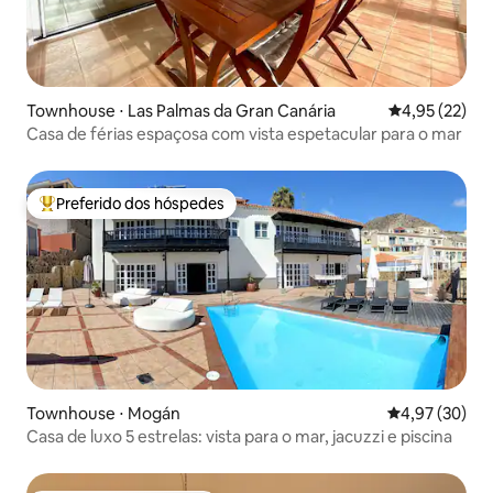
Townhouse ⋅ Las Palmas da Gran Canária
4,95 de uma a
4,95 (22)
Casa de férias espaçosa com vista espetacular para o mar
Preferido dos hóspedes
Entre os melhores preferidos dos hóspedes
Townhouse ⋅ Mogán
4,97 de uma a
4,97 (30)
Casa de luxo 5 estrelas: vista para o mar, jacuzzi e piscina