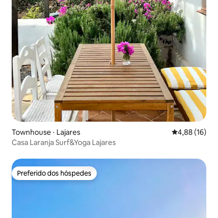
Townhouse ⋅ Lajares
4,88 de uma a
4,88 (16)
Casa Laranja Surf&Yoga Lajares
Preferido dos hóspedes
Preferido dos hóspedes