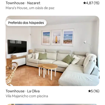
Townhouse ⋅ Nazaret
4,87 de uma a
4,87 (15)
Mara's House, um oásis de paz
Preferido dos hóspedes
Preferido dos hóspedes
Townhouse ⋅ La Oliva
5 de uma a
5 (16)
Vila Majanicho com piscina