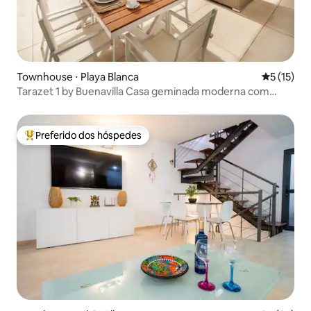
Townhouse ⋅ Playa Blanca
5 de uma a
5 (15)
Tarazet 1 by Buenavilla Casa geminada moderna com
piscina
Preferido dos hóspedes
Entre os melhores preferidos dos hóspedes