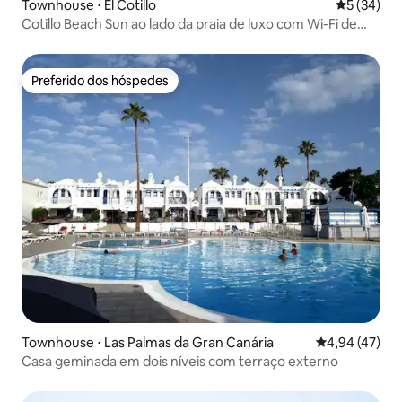
Townhouse ⋅ El Cotillo
5 de uma a
5 (34)
Cotillo Beach Sun ao lado da praia de luxo com Wi-Fi de
fibra
Preferido dos hóspedes
Preferido dos hóspedes
Townhouse ⋅ Las Palmas da Gran Canária
4,94 de uma a
4,94 (47)
Casa geminada em dois níveis com terraço externo