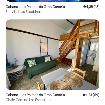
Cabana ⋅ Las Palmas da Gran Canária
4,38 de uma a
4,38 (13)
Ecovila 1 Las Escobinas
Cabana ⋅ Las Palmas da Gran Canária
4,81 de uma a
4,81 (69)
Chalé Camino Las Escobinas