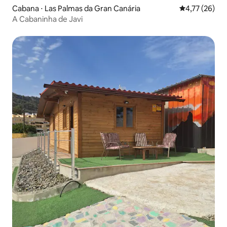
Cabana ⋅ Las Palmas da Gran Canária
4,77 de uma a
4,77 (26)
A Cabaninha de Javi