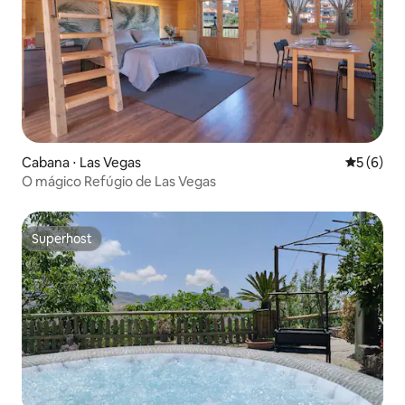
Cabana ⋅ Las Vegas
5 de uma 
5 (6)
O mágico Refúgio de Las Vegas
Superhost
Superhost