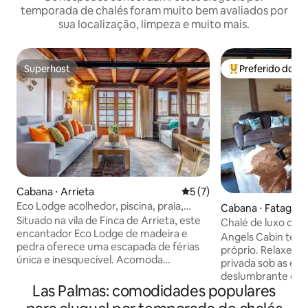
temporada de chalés foram muito bem avaliados por
sua localização, limpeza e muito mais.
Superhost
Preferido dos 
Superhost
Entre os melhore
Cabana ⋅ Arrieta
5 de uma avaliação média d
5 (7)
Eco Lodge acolhedor, piscina, praia,
Cabana ⋅ Fataga
Finca Arrieta Village
Situado na vila de Finca de Arrieta, este
Chalé de luxo com
encantador Eco Lodge de madeira e
Angels Cabin tem 
pedra oferece uma escapada de férias
próprio. Relaxe em sua própria jacuzzi
única e inesquecível. Acomoda
privada sob as estrelas
confortavelmente dois adultos, além de
deslumbrante das
até duas crianças ou bebês usando o
Las Palmas: comodidades populares
Experimente as ca
sofá-cama, a cama dobrável ou o berço
americanas. Todos