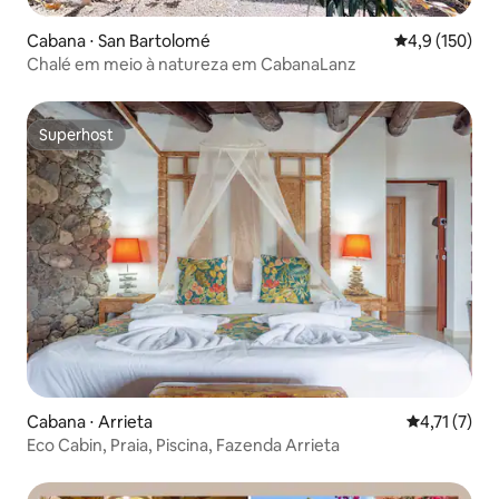
Cabana ⋅ San Bartolomé
4,9 de uma av
4,9 (150)
Chalé em meio à natureza em CabanaLanz
Superhost
Superhost
Cabana ⋅ Arrieta
4,71 de uma 
4,71 (7)
Eco Cabin, Praia, Piscina, Fazenda Arrieta