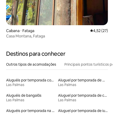
Cabana ⋅ Fataga
4,52 de uma a
4,52 (27)
Casa Montana, Fataga
Destinos para conhecer
Outros tipos de acomodações
Principais pontos turísticos po
Aluguéis por temporada com sauna
Aluguel por temporada de microcasas
Las Palmas
Las Palmas
Aluguéis de bangalôs
Aluguel por temporada de casas na terra
Las Palmas
Las Palmas
Aluguéis por temporada na orla
Aluguel por temporada de iurtas