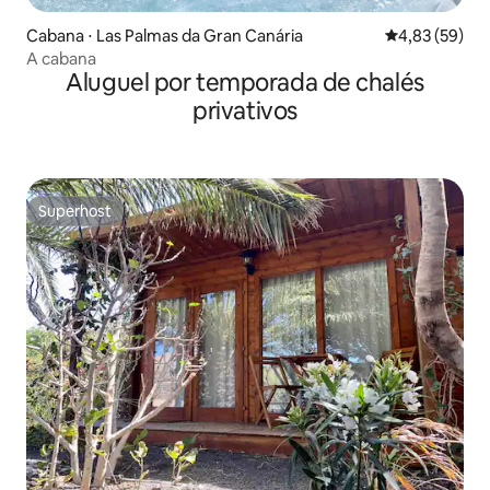
Cabana ⋅ Las Palmas da Gran Canária
4,83 de uma a
4,83 (59)
A cabana
Aluguel por temporada de chalés
privativos
Superhost
Superhost