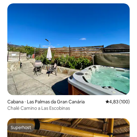
Cabana ⋅ Las Palmas da Gran Canária
4,83 de uma av
4,83 (100)
Chalé Camino a Las Escobinas
Superhost
Superhost