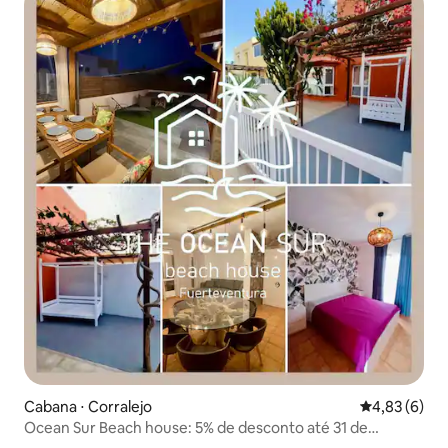
Cabana ⋅ Corralejo
4,83 de uma 
4,83 (6)
Ocean Sur Beach house: 5% de desconto até 31 de
outubro