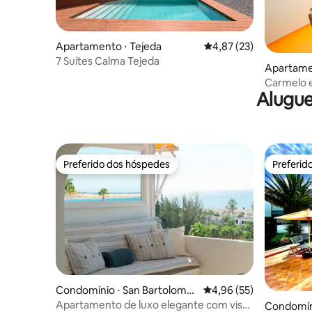
Apartamento ⋅ Tejeda
4,87 de uma avaliação 
4,87 (23)
7 Suítes Calma Tejeda
Apartamen
amo
Carmelo 
Alugue
Preferido dos hóspedes
Preferid
Preferido dos hóspedes
Preferid
Condomínio ⋅ San Bartolomé
4,96 de uma avaliação 
4,96 (55)
de Tirajana
Apartamento de luxo elegante com vista
Condomíni