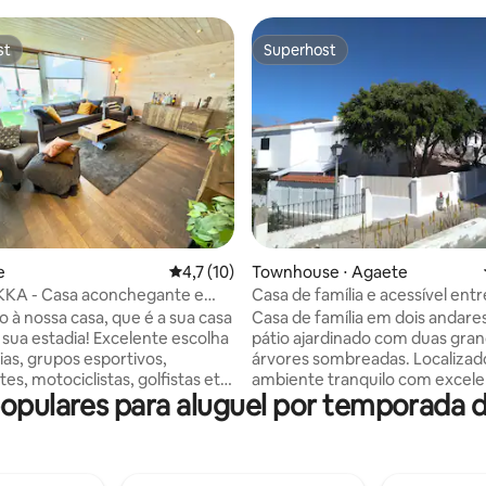
st
Superhost
st
Superhost
édia de 5, 183 avaliações
e
4,7 de uma avaliação média de 5, 10 avalia
4,7 (10)
Townhouse ⋅ Agaete
KKA - Casa aconchegante e
Casa de família e acessível entr
 para até 8 pessoas.
montanhas.
 à nossa casa, que é a sua casa
Casa de família em dois andare
 sua estadia! Excelente escolha
pátio ajardinado com duas gra
ias, grupos esportivos,
árvores sombreadas. Localiza
s, motociclistas, golfistas etc.
ambiente tranquilo com excel
populares para aluguel por temporada
o bom para quem gosta de
acessibilidade. Sua localização 
 a bares e clubes todas as
afortunada; a poucos minutos d
 ou por que não, mas não há
com suas paisagens marítimas, 
r perto :) Em geral, se você
águas cintilantes e culinária loca
urando privacidade, qualidade
da montanha, com suas trilhas, 