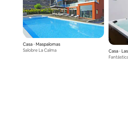
Casa ⋅ Maspalomas
Salobre La Calma
Casa ⋅ La
nária
Fantástica
sauna