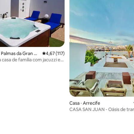
s Palmas da Gran Ca
4,67 de uma avaliação média de 5, 117 avalia
4,67 (117)
 casa de família com jacuzzi e
Casa ⋅ Arrecife
CASA SAN JUAN - Oásis de tran
junto ao Charco