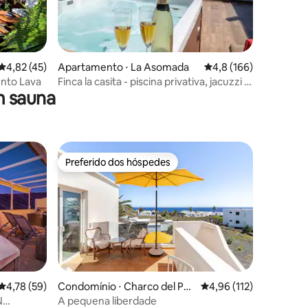
ções
4,82 de uma avaliação média de 5, 45 avaliações
4,82 (45)
Apartamento ⋅ La Asomada
4,8 de uma avaliação 
4,8 (166)
ento Lava
Finca la casita - piscina privativa, jacuzzi e
m sauna
sauna
Preferido dos hóspedes
Preferido dos hóspedes
4,78 de uma avaliação média de 5, 59 avaliações
4,78 (59)
Condomínio ⋅ Charco del Pal
4,96 de uma avaliação 
4,96 (112)
o
N
A pequena liberdade
ções