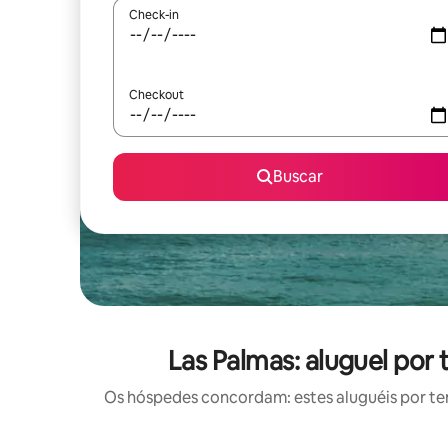
Check-in
Checkout
Buscar
Las Palmas: aluguel po
Os hóspedes concordam: estes aluguéis por t