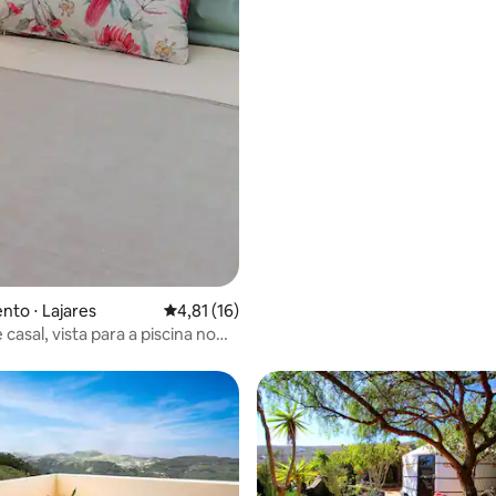
to ⋅ Lajares
4,81 de uma avaliação média de 5, 16 avalia
4,81 (16)
casal, vista para a piscina no
ouse