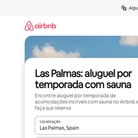
Pular
Algu
para
o
conteúdo
Las Palmas: aluguel por
temporada com sauna
Encontre aluguel por temporada de
acomodações incríveis com sauna no Airbnb 
faça sua reserva
Localização
Quando os resultados estiverem disponíveis, expl