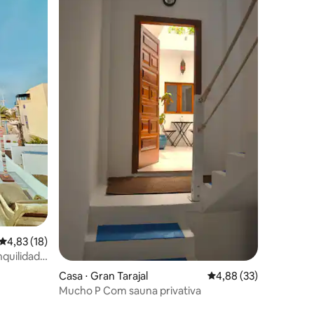
ções
4,83 de uma avaliação média de 5, 18 avaliações
4,83 (18)
quilidade
Casa ⋅ Gran Tarajal
4,88 de uma avaliação
4,88 (33)
Mucho P Com sauna privativa