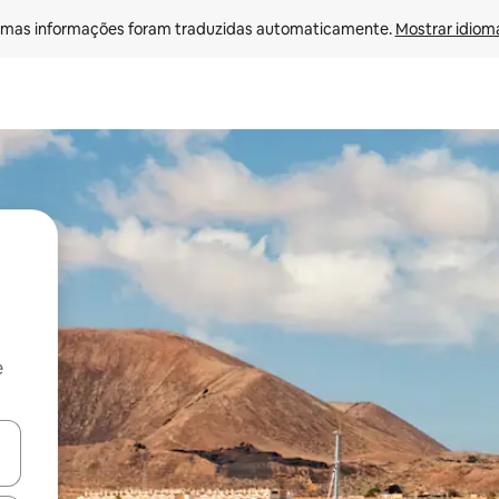
mas informações foram traduzidas automaticamente. 
Mostrar idioma
e
ore-os usando as seta para cima e para baixo do teclado ou tocando e