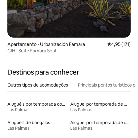
Apartamento ⋅ Urbanización Famara
4,95 de uma av
4,95 (171)
CIH | Suíte Famara Soul
Destinos para conhecer
Outros tipos de acomodações
Principais pontos turísticos po
Aluguéis por temporada com sauna
Aluguel por temporada de microcasas
Las Palmas
Las Palmas
Aluguéis de bangalôs
Aluguel por temporada de casas na terra
Las Palmas
Las Palmas