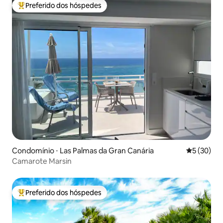
Preferido dos hóspedes
Entre os melhores preferidos dos hóspedes
Condomínio ⋅ Las Palmas da Gran Canária
5 de uma a
5 (30)
Camarote Marsin
Preferido dos hóspedes
Entre os melhores preferidos dos hóspedes