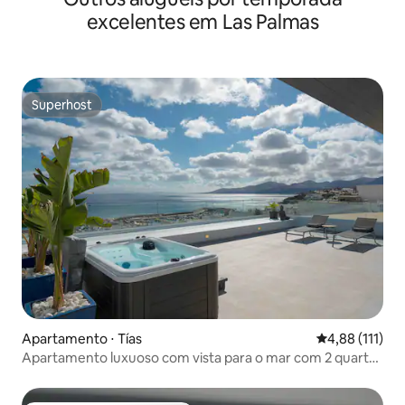
excelentes em Las Palmas
Superhost
Superhost
Apartamento ⋅ Tías
4,88 de uma av
4,88 (111)
Apartamento luxuoso com vista para o mar com 2 quartos
e jacuzzi, Luxur...