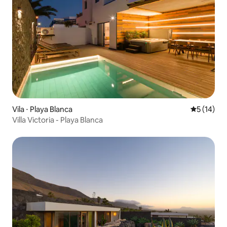
Vila ⋅ Playa Blanca
5 de uma a
5 (14)
Villa Victoria - Playa Blanca