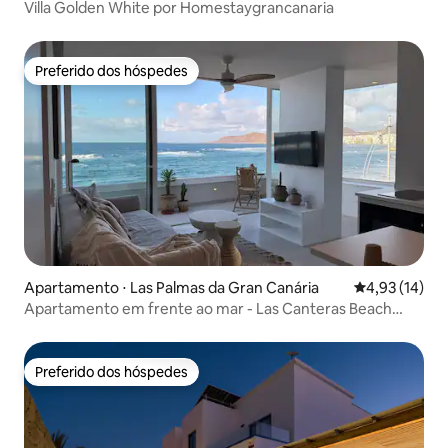
Villa Golden White por Homestaygrancanaria
Preferido dos hóspedes
Preferido dos hóspedes
Apartamento ⋅ Las Palmas da Gran Canária
4,93 de uma a
4,93 (14)
Apartamento em frente ao mar - Las Canteras Beach
View
Preferido dos hóspedes
Preferido dos hóspedes