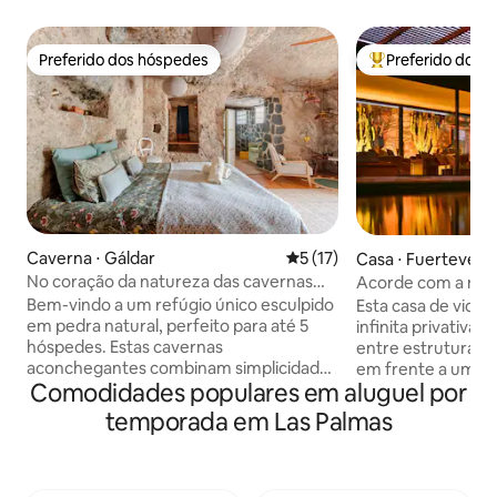
Preferido dos hóspedes
Preferido dos 
Preferido dos hóspedes
Entre os melhore
Caverna ⋅ Gáldar
5 de uma avaliação média de
5 (17)
Casa ⋅ Fuertevent
No coração da natureza das cavernas
Acorde com a nat
com amigos e familiares
casa de vidro.
Bem-vindo a um refúgio único esculpido
Esta casa de vidro
em pedra natural, perfeito para até 5
infinita privativa, 
hóspedes. Estas cavernas
entre estrutura e
aconchegantes combinam simplicidade
em frente a um val
Comodidades populares em aluguel por
e conforto, restauradas
Ugán, a Casa Liu 
cuidadosamente com materiais naturais
arredores, tanto l
temporada em Las Palmas
para oferecer um refúgio tranquilo.
emocionalmente. E
Aproveite o ar fresco, noites tranquilas e
em janelas do chã
a oportunidade de se reconectar com a
permitem que a vid
natureza. Eu moro perto e estou feliz
trazida para dentro