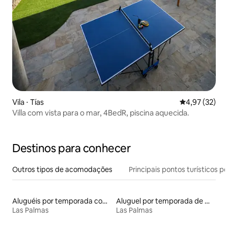
Vila ⋅ Tías
4,97 de uma a
4,97 (32)
Villa com vista para o mar, 4BedR, piscina aquecida.
Destinos para conhecer
Outros tipos de acomodações
Principais pontos turísticos po
Aluguéis por temporada com sauna
Aluguel por temporada de microcasas
Las Palmas
Las Palmas