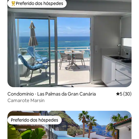
Preferido dos hóspedes
Entre os melhores preferidos dos hóspedes
Condomínio ⋅ Las Palmas da Gran Canária
5 de uma a
5 (30)
Camarote Marsin
Preferido dos hóspedes
Preferido dos hóspedes