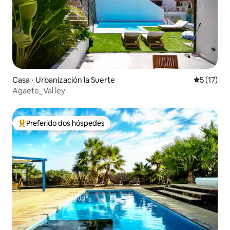
Casa ⋅ Urbanización la Suerte
5 de uma a
5 (17)
Agaete_Val ley
Preferido dos hóspedes
Entre os melhores preferidos dos hóspedes