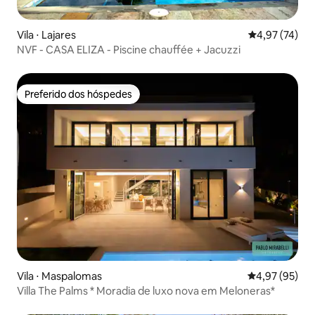
Vila ⋅ Lajares
4,97 de uma a
4,97 (74)
NVF - CASA ELIZA - Piscine chauffée + Jacuzzi
Preferido dos hóspedes
Preferido dos hóspedes
Vila ⋅ Maspalomas
4,97 de uma a
4,97 (95)
Villa The Palms * Moradia de luxo nova em Meloneras*