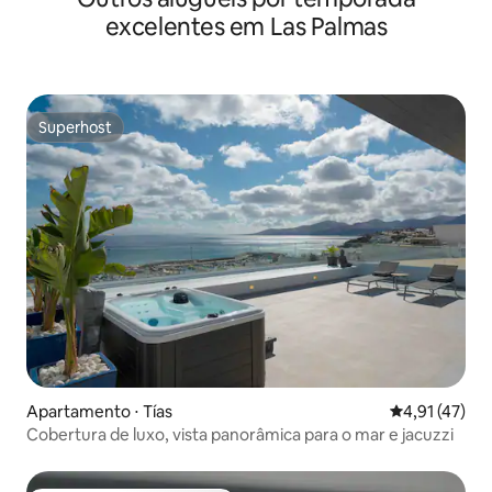
excelentes em Las Palmas
Superhost
Superhost
Apartamento ⋅ Tías
4,91 de uma a
4,91 (47)
Cobertura de luxo, vista panorâmica para o mar e jacuzzi