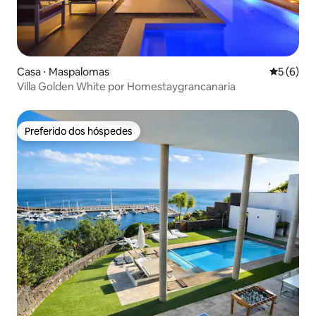
Casa ⋅ Maspalomas
5 de uma 
5 (6)
Villa Golden White por Homestaygrancanaria
Preferido dos hóspedes
Preferido dos hóspedes