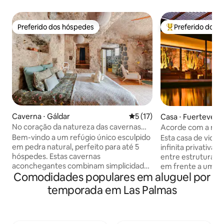
Preferido dos hóspedes
Preferido dos 
Preferido dos hóspedes
Entre os melhore
Caverna ⋅ Gáldar
5 de uma avaliação média de
5 (17)
Casa ⋅ Fuertevent
No coração da natureza das cavernas
Acorde com a nat
com amigos e familiares
casa de vidro.
Bem-vindo a um refúgio único esculpido
Esta casa de vidro
em pedra natural, perfeito para até 5
infinita privativa, 
hóspedes. Estas cavernas
entre estrutura e
aconchegantes combinam simplicidade
em frente a um val
Comodidades populares em aluguel por
e conforto, restauradas
Ugán, a Casa Liu 
cuidadosamente com materiais naturais
arredores, tanto l
temporada em Las Palmas
para oferecer um refúgio tranquilo.
emocionalmente. E
Aproveite o ar fresco, noites tranquilas e
em janelas do chã
a oportunidade de se reconectar com a
permitem que a vid
natureza. Eu moro perto e estou feliz
trazida para dentro