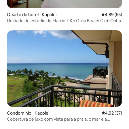
Quarto de hotel ⋅ Kapolei
4,89 de uma a
4,89 (55)
Unidade de estúdio do Marriott Ko Olina Beach Club Oahu
Condomínio ⋅ Kapolei
4,92 de uma a
4,92 (37)
Cobertura de luxo com vista para a praia, o mar e a
piscina!