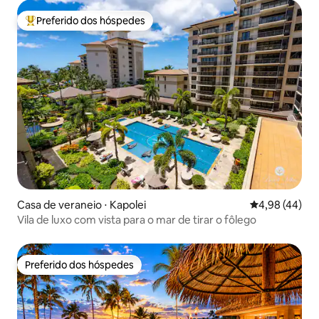
Preferido dos hóspedes
Entre os melhores preferidos dos hóspedes
Casa de veraneio ⋅ Kapolei
4,98 de uma a
4,98 (44)
Vila de luxo com vista para o mar de tirar o fôlego
Preferido dos hóspedes
Preferido dos hóspedes