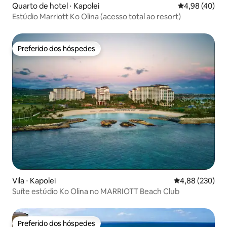
Quarto de hotel ⋅ Kapolei
4,98 de uma a
4,98 (40)
Estúdio Marriott Ko Olina (acesso total ao resort)
Preferido dos hóspedes
Preferido dos hóspedes
Vila ⋅ Kapolei
4,88 de uma ava
4,88 (230)
Suíte estúdio Ko Olina no MARRIOTT Beach Club
Preferido dos hóspedes