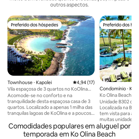
outros aspectos.
Preferido dos hóspedes
Preferido dos hó
Preferido dos hóspedes
Preferido dos hó
Townhouse ⋅ Kapolei
4,94 de uma avaliação média de
4,94 (17)
Condomínio ⋅ Kapo
Vila espaçosa de 3 quartos no KoOlina
Resort~Golfe, praia e jantar
Ko Olina Beach Tow
Acomode-se no conforto e na
| Piscina do resort!
tranquilidade desta espaçosa casa de 3
Unidade B302 do K
quartos. Localizado a apenas 1 milha das
Localizada na Bea
tranquilas lagoas de KoOlina e a poucos
tem vista para a L
minutos de resorts de nível
muitas unidades d
Comodidades populares em aluguel por
internacional. Relaxe na piscina,
fica na torre mais
recarregue as energias na banheira de
oferecendo vista 
temporada em Ko Olina Beach
hidromassagem e aproveite uma casa
pôr do sol havaiano