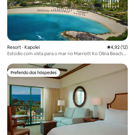
Resort ⋅ Kapolei
4,92 de uma a
4,92 (12)
Estúdio com vista para o mar no Marriott Ko Olina Beach
Club
Preferido dos hóspedes
Preferido dos hóspedes