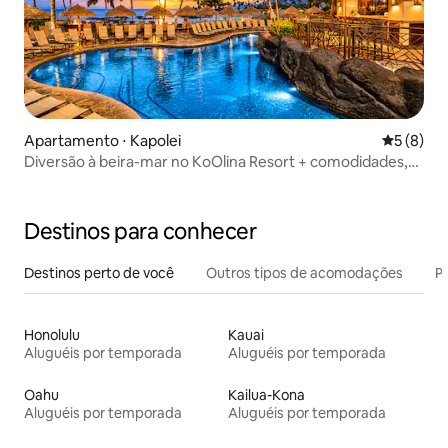
Apartamento ⋅ Kapolei
5 de uma 
5 (8)
Diversão à beira-mar no KoOlina Resort + comodidades,
estúdio
Destinos para conhecer
Destinos perto de você
Outros tipos de acomodações
Pr
Honolulu
Kauai
Aluguéis por temporada
Aluguéis por temporada
Oahu
Kailua-Kona
Aluguéis por temporada
Aluguéis por temporada