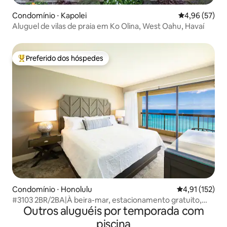
Condomínio ⋅ Kapolei
4,96 de uma a
4,96 (57)
Aluguel de vilas de praia em Ko Olina, West Oahu, Havaí
Preferido dos hóspedes
Entre os melhores preferidos dos hóspedes
Condomínio ⋅ Honolulu
4,91 de uma av
4,91 (152)
#3103 2BR/2BA|À beira-mar, estacionamento gratuito,
Outros aluguéis por temporada com
academia e piscina
piscina