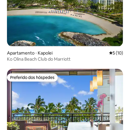
Apartamento ⋅ Kapolei
5 de uma a
5 (10)
Ko Olina Beach Club do Marriott
Preferido dos hóspedes
Preferido dos hóspedes