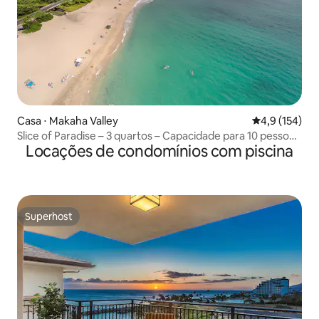
Casa ⋅ Makaha Valley
4,9 de uma av
4,9 (154)
Slice of Paradise – 3 quartos – Capacidade para 10 pessoas
Locações de condomínios com piscina
– Mesmo preço para 10 ou 2 pessoas
Superhost
Superhost