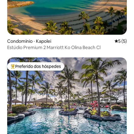
Condomínio ⋅ Kapolei
5 de uma 
5 (5)
Estúdio Premium 2 Marriott Ko Olina Beach Cl
Preferido dos hóspedes
Entre os melhores preferidos dos hóspedes