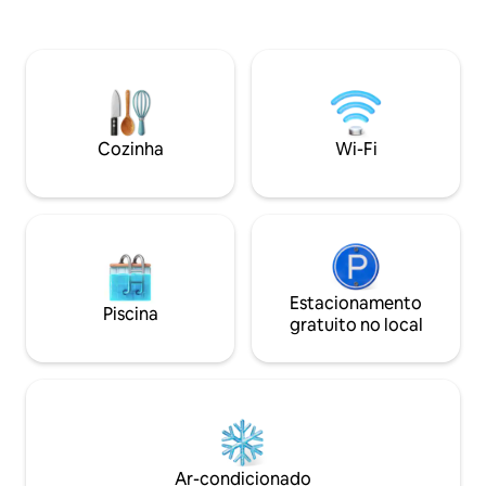
gigabit, ar-condi
hidromassagem e aproveite uma casa
inteligente de 65
cuidadosamente equipada e projetada
TV. Relaxe na pisci
para estadias mais longas. Seja para
restaurantes e pra
passar um tempo de qualidade com a
nas proximidades
família, desfrutar do golfe nas
queen e um sofá-c
proximidades e de caminhadas ao pôr do
casais ou famílias
sol, ou simplesmente relaxar em um
Cozinha
Wi-Fi
do paraíso hoje e 
ambiente tranquilo em estilo resort, esta
luxo da ilha de Waik
casa oferece o conforto e a consistência
que você deseja para uma verdadeira
casa longe de casa.
Estacionamento
Piscina
gratuito no local
Ar-condicionado