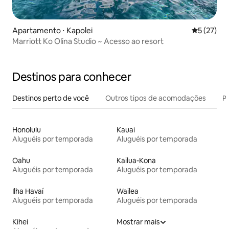
Apartamento ⋅ Kapolei
5 de uma a
5 (27)
Marriott Ko Olina Studio ~ Acesso ao resort
Destinos para conhecer
Destinos perto de você
Outros tipos de acomodações
Pr
Honolulu
Kauai
Aluguéis por temporada
Aluguéis por temporada
Oahu
Kailua-Kona
Aluguéis por temporada
Aluguéis por temporada
Ilha Havaí
Wailea
Aluguéis por temporada
Aluguéis por temporada
Kihei
Mostrar mais