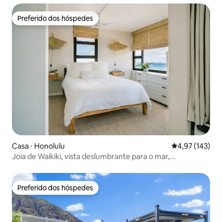
Preferido dos hóspedes
Preferido dos hóspedes
Casa ⋅ Honolulu
4,97 de uma av
4,97 (143)
Joia de Waikiki, vista deslumbrante para o mar,
estacionamento incluso
Preferido dos hóspedes
Preferido dos hóspedes