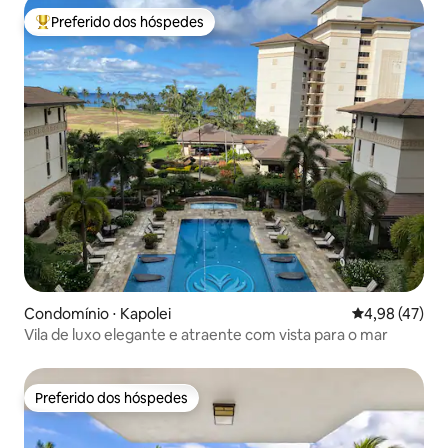
Preferido dos hóspedes
Entre os melhores preferidos dos hóspedes
Condomínio ⋅ Kapolei
4,98 de uma a
4,98 (47)
Vila de luxo elegante e atraente com vista para o mar
Preferido dos hóspedes
Preferido dos hóspedes