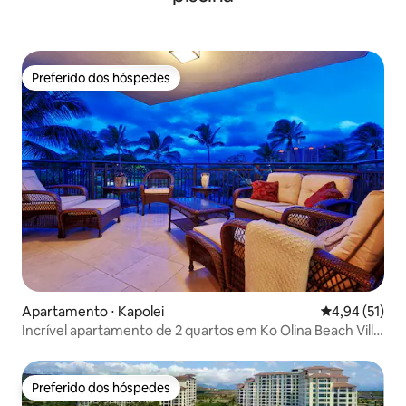
Preferido dos hóspedes
Preferido dos hóspedes
Apartamento ⋅ Kapolei
4,94 de uma a
4,94 (51)
Incrível apartamento de 2 quartos em Ko Olina Beach Villa
OT 314
Preferido dos hóspedes
Preferido dos hóspedes