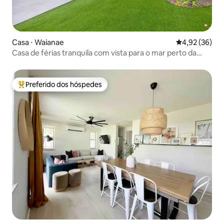
Casa ⋅ Waianae
4,92 de uma a
4,92 (36)
Casa de férias tranquila com vista para o mar perto da
praia
Preferido dos hóspedes
Entre os melhores preferidos dos hóspedes