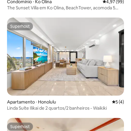
Condomínio ⋅ Ko Olina
4,97 de uma a
4,97 (99)
The Sunset Villa em Ko Olina, BeachTower, acomoda 5
pessoas
Superhost
Superhost
Apartamento ⋅ Honolulu
5 de uma 
5 (4)
Linda Suíte Ilikai de 2 quartos/2 banheiros - Waikiki
Superhost
Superhost