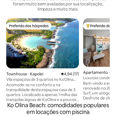
foram muito bem avaliadas por sua localização,
limpeza e muito mais.
Preferido dos hóspedes
Preferido dos 
Preferido dos hóspedes
Entre os melhore
Apartamento ⋅ Ho
Townhouse ⋅ Kapolei
4,94 de uma avaliação média de
4,94 (17)
Luxuoso condomín
Vila espaçosa de 3 quartos no KoOlina
charme retrô e e
Bem-vindo a este
Resort~Golfe, praia e jantar
Acomode-se no conforto e na
GRATUITO
renovado no 20º a
tranquilidade desta espaçosa casa de 3
Surf, um antigo ho
quartos. Localizado a apenas 1 milha das
Desfrute de char
tranquilas lagoas de KoOlina e a poucos
moderno, incluindo
Ko Olina Beach: comodidades populares
minutos de resorts de nível
mar, estacioname
internacional. Relaxe na piscina,
em locações com piscina
GRATUITO, Interne
recarregue as energias na banheira de