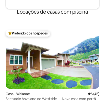
Locações de casas com piscina
Preferido dos hóspedes
Entre os melhores preferidos dos hóspedes
Casa ⋅ Waianae
5 de uma a
5 (45)
Santuário havaiano de Westside — Nova casa com portão
24 horas