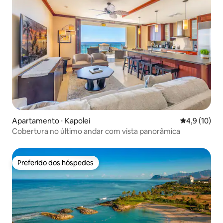
Apartamento ⋅ Kapolei
4,9 de uma a
4,9 (10)
Cobertura no último andar com vista panorâmica
Preferido dos hóspedes
Preferido dos hóspedes