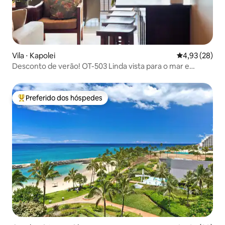
Vila ⋅ Kapolei
4,93 de uma a
4,93 (28)
Desconto de verão! OT-503 Linda vista para o mar e
piscina
Preferido dos hóspedes
Entre os melhores preferidos dos hóspedes