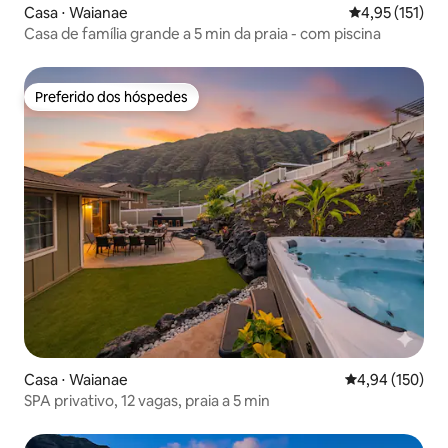
Casa ⋅ Waianae
4,95 de uma av
4,95 (151)
Casa de família grande a 5 min da praia - com piscina
Preferido dos hóspedes
Preferido dos hóspedes
Casa ⋅ Waianae
4,94 de uma av
4,94 (150)
SPA privativo, 12 vagas, praia a 5 min