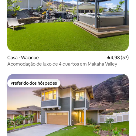
Casa ⋅ Waianae
4,98 de uma a
4,98 (57)
Acomodação de luxo de 4 quartos em Makaha Valley
Preferido dos hóspedes
Preferido dos hóspedes