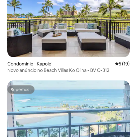
Condomínio ⋅ Kapolei
5 de uma a
5 (19)
Novo anúncio no Beach Villas Ko Olina - BV O-312
Superhost
Superhost