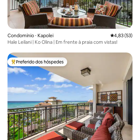
Condomínio ⋅ Kapolei
4,83 de uma a
4,83 (53)
Hale Leilani | Ko Olina | Em frente à praia com vistas!
Preferido dos hóspedes
Entre os melhores preferidos dos hóspedes