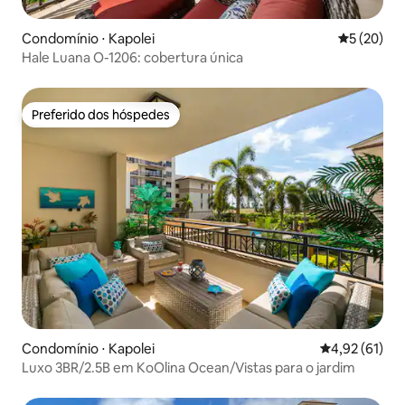
Condomínio ⋅ Kapolei
5 de uma a
5 (20)
Hale Luana O-1206: cobertura única
Preferido dos hóspedes
Preferido dos hóspedes
Condomínio ⋅ Kapolei
4,92 de uma a
4,92 (61)
Luxo 3BR/2.5B em KoOlina Ocean/Vistas para o jardim