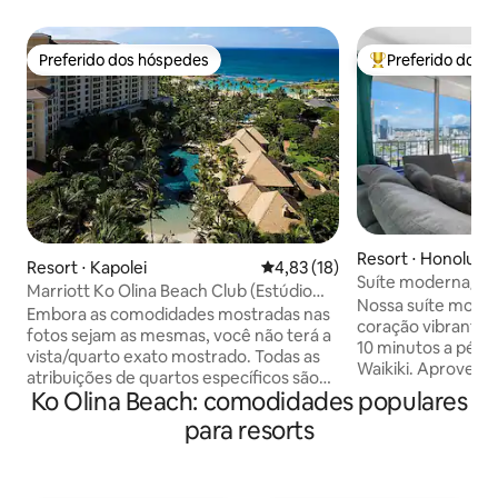
Preferido dos hóspedes
Preferido dos 
Preferido dos hóspedes
Entre os melhore
Resort ⋅ Honolulu
Resort ⋅ Kapolei
4,83 de uma avaliação média de
4,83 (18)
Suíte moderna/es
Marriott Ko Olina Beach Club (Estúdio
gratuito/vista/ar
Nossa suíte moder
com Vista para o Mar)
Embora as comodidades mostradas nas
king size/cozinha
coração vibrante 
fotos sejam as mesmas, você não terá a
10 minutos a pé da
vista/quarto exato mostrado. Todas as
Waikiki. Aproveite
atribuições de quartos específicos são
restaurantes, vid
Ko Olina Beach: comodidades populares
dadas pela equipe do resort no check-in.
que Honolulu tem 
Por favor, esteja ciente de que há uma
para resorts
uma curta distânci
grande variedade de quartos com vista
um raro estacion
para o mar, alguns são apenas quartos
apenas 3 minutos a
com vista. Somos proprietários de
distância), uma c