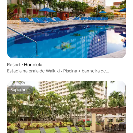
Resort ⋅ Honolulu
Estadia na praia de Waikiki • Piscina + banheira de
hidromassagem • 2 quartos
Superhost
Superhost