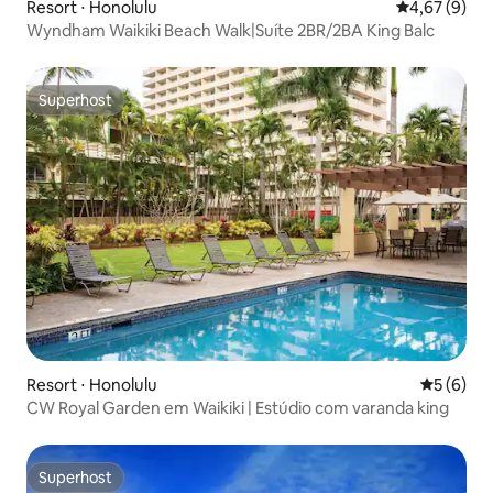
Resort ⋅ Honolulu
4,67 de uma 
4,67 (9)
Wyndham Waikiki Beach Walk|Suíte 2BR/2BA King Balc
Superhost
Superhost
Resort ⋅ Honolulu
5 de uma 
5 (6)
CW Royal Garden em Waikiki | Estúdio com varanda king
Superhost
Superhost