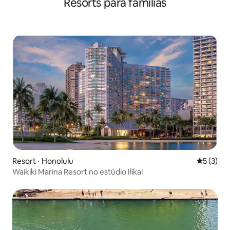
Resorts para famílias
Resort ⋅ Honolulu
5 de uma 
5 (3)
Waikiki Marina Resort no estúdio Ilikai