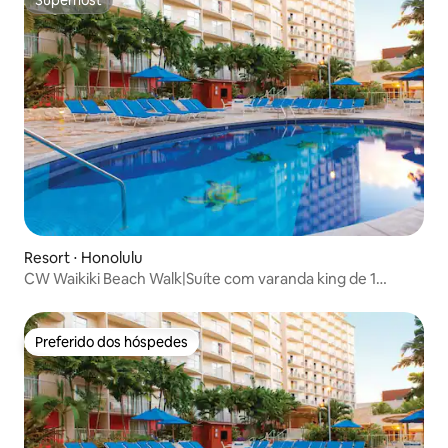
Superhost
Resort ⋅ Honolulu
CW Waikiki Beach Walk|Suíte com varanda king de 1
quarto/1 banheiro
Preferido dos hóspedes
Preferido dos hóspedes