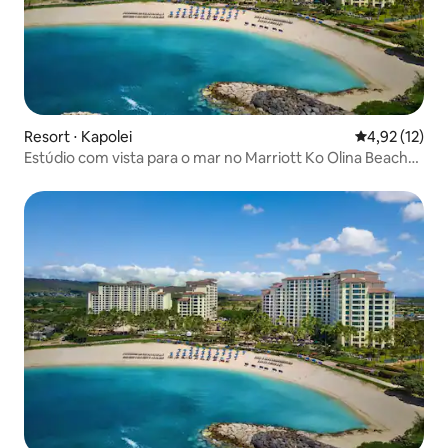
Resort ⋅ Kapolei
4,92 de uma a
4,92 (12)
Estúdio com vista para o mar no Marriott Ko Olina Beach
Club