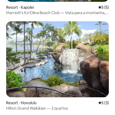
Resort ⋅ Kapolei
5 de uma 
5 (5)
Marriott's Ko'Olina Beach Club — Vista para a montanha, 1
quarto
Resort ⋅ Honolulu
5 de uma 
5 (3)
Hilton Grand Waikikian — 2 quartos