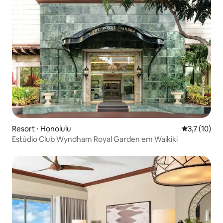
Resort ⋅ Honolulu
3,7 de uma a
3,7 (10)
Estúdio Club Wyndham Royal Garden em Waikiki