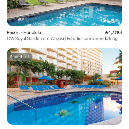
Resort ⋅ Honolulu
4,7 de uma a
4,7 (10)
CW Royal Garden em Waikiki | Estúdio com varanda king
Superhost
Superhost