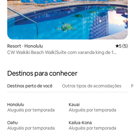
Resort ⋅ Honolulu
5 de uma 
5 (5)
CW Waikiki Beach Walk|Suíte com varanda king de 1
quarto/1 banheiro
Destinos para conhecer
Destinos perto de você
Outros tipos de acomodações
Pr
Honolulu
Kauai
Aluguéis por temporada
Aluguéis por temporada
Oahu
Kailua-Kona
Aluguéis por temporada
Aluguéis por temporada