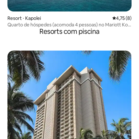
Resort ⋅ Kapolei
4,75 de uma 
4,75 (8)
Quarto de hóspedes (acomoda 4 pessoas) no Mariott Ko
Resorts com piscina
Olina Resort