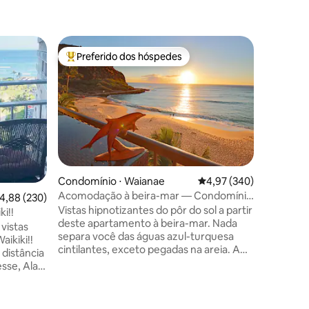
Condomín
Preferido dos hóspedes
Prefe
Entre os melhores preferidos dos hóspedes
Entre o
Casa dos 
e estaci
* Aloha! 
nossa casa à b
direta pa
inteira d
mar, a pra
baleias, o
localizaç
Você est
ções
Condomínio ⋅ Waianae
4,97 de uma avaliação m
4,97 (340)
quase tud
Acomodação à beira-mar — Condomínio
,88 de uma avaliação média de 5, 230 avaliações
4,88 (230)
aulas de 
Hawaiian Princess
Vistas hipnotizantes do pôr do sol a partir
merceari
ki!!
deste apartamento à beira-mar. Nada
Toda vez 
 vistas
separa você das águas azul-turquesa
Espero q
aikiki!!
cintilantes, exceto pegadas na areia. A
trazer fe
 distância
varanda tem a altura ideal para observar
sse, Ala
tartarugas. De novembro a abril, você
tos
pode avistar uma baleia. Esta terra
vibrante é cheia de surpresas. Até os