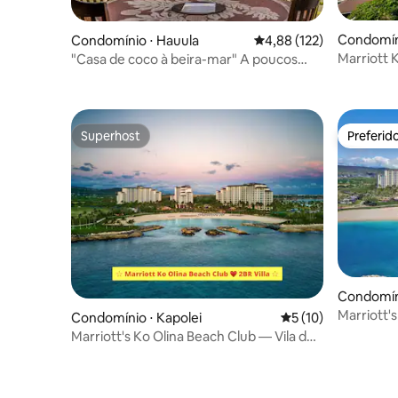
Condomíni
Condomínio ⋅ Hauula
4,88 de uma avaliação m
4,88 (122)
Marriott 
"Casa de coco à beira-mar" A poucos
passos da praia!
Superhost
Preferid
Superhost
Preferid
Condomíni
Marriott's
Condomínio ⋅ Kapolei
5 de uma avaliação 
5 (10)
Marriott's Ko Olina Beach Club — Vila de
2 quartos