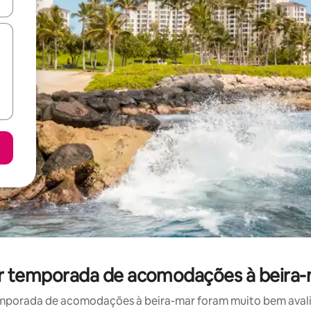
ore-os usando as seta para cima e para baixo do teclado ou tocando e
por temporada de acomodações à beira-
mporada de acomodações à beira-mar foram muito bem avaliad