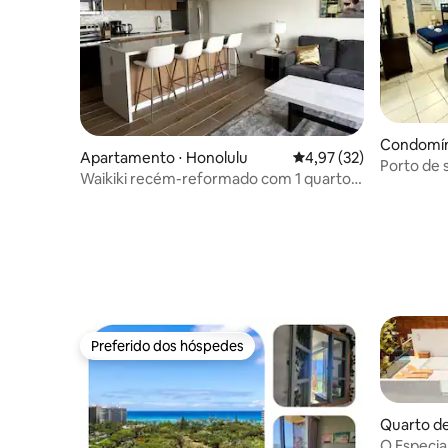
Condomíni
Apartamento ⋅ Honolulu
4,97 de uma avaliação 
4,97 (32)
Porto de 
Waikiki recém-reformado com 1 quarto
completa 
em ótima localização
pessoas!
Preferido dos hóspedes
Preferido dos hóspedes
Quarto de
O Especia