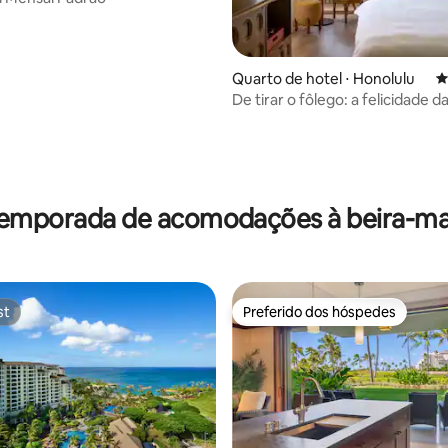
Quarto de hotel ⋅ Honolulu
4
De tirar o fôlego: a felicidade 
no Wayfinder Waikiki
édia de 5, 180 avaliações
temporada de acomodações à beira-ma
st
Preferido dos hóspedes
st
Preferido dos hóspedes