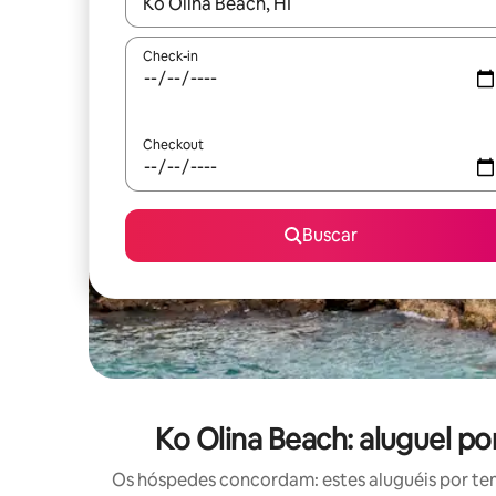
Quando os resultados estiverem disponíveis, expl
Check-in
Checkout
Buscar
Ko Olina Beach: aluguel 
Os hóspedes concordam: estes aluguéis por te