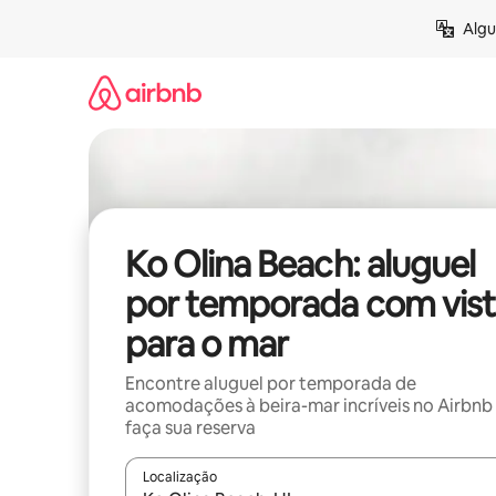
Pular
Algu
para
o
conteúdo
Ko Olina Beach: aluguel
por temporada com vist
para o mar
Encontre aluguel por temporada de
acomodações à beira-mar incríveis no Airbnb
faça sua reserva
Localização