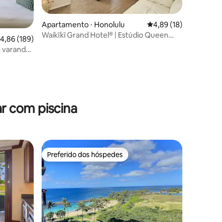
Apartamento ⋅ Honolulu
4,89 de uma avaliação
4,89 (18)
Waikīkī Grand Hotel® | Estúdio Queen
,86 de uma avaliação média de 5, 189 avaliações
4,86 (189)
para 2+ Cozinha
da varanda
r com piscina
Preferido dos hóspedes
Preferido dos hóspedes