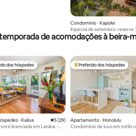
Condomínio ⋅ Kapolei
Especial de setembro: reserve 7
 temporada de acomodações à beira-ma
ganhe 1 noite grátis
rido dos hóspedes
Preferido dos hóspedes
 melhores preferidos dos hóspedes
Entre os melhores preferidos d
média de 5, 49 avaliações
hóspedes ⋅ Kailua
5 de uma avaliação média de 5, 29 avalia
5 (29)
Apartamento ⋅ Honolulu
rvore licenciada em Lanikai -
Condomínio de luxo em estilo 
85!
Waikiki com estacionamento gr