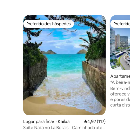
Preferido dos hóspedes
Preferid
Preferido dos hóspedes
Preferid
Apartame
*À beira-
Ilikai Mari
Bem-vindo
oferece v
e pores d
curta dist
procurand
família o
perfeito 
Lugar para ficar ⋅ Kailua
4,97 de uma avaliação m
4,97 (117)
noites de
Suíte Nai'a no La Bella's - Caminhada até a