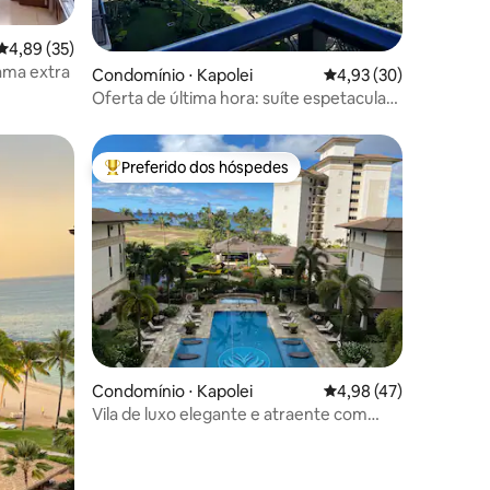
ções
4,89 de uma avaliação média de 5, 35 avaliações
4,89 (35)
ama extra
Condomínio ⋅ Kapolei
4,93 de uma avaliação
4,93 (30)
Oferta de última hora: suíte espetacular
com vista para o mar
Preferido dos hóspedes
Entre os melhores preferidos dos hóspedes
ções
Condomínio ⋅ Kapolei
4,98 de uma avaliação
4,98 (47)
Vila de luxo elegante e atraente com
vista para o mar