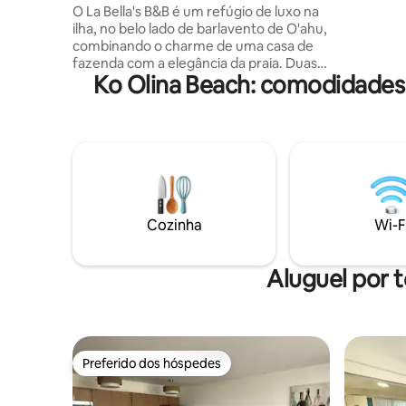
de artifí
praia - Lic. B&B
O La Bella's B&B é um refúgio de luxo na
da sua varanda. Não v
ilha, no belo lado de barlavento de O'ahu,
comparti
combinando o charme de uma casa de
restaurant
fazenda com a elegância da praia. Duas
para torn
Ko Olina Beach: comodidades
suítes privadas estão disponíveis, cada
inesquecí
uma com entrada privativa, banheiro,
planejar s
cozinha acoplada, ar condicionado, roupa
de cama de luxo, Wi-Fi e
estacionamento. A espaçosa Suíte Nai'a
possui uma cama king-size e uma
atmosfera relaxante, perfeita para casais
ou famílias pequenas. Desfrute de belos
jardins, equipamentos de praia, lojas e
Cozinha
Wi-F
restaurantes nas proximidades e uma
curta caminhada até a praia, com
anfitriões simpáticos no local.
Aluguel por 
Preferido dos hóspedes
Preferido dos hóspedes