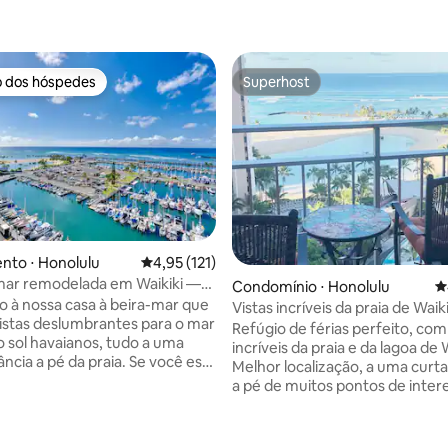
o dos hóspedes
Superhost
o dos hóspedes
Superhost
nto ⋅ Honolulu
4,95 de uma avaliação média de 5, 121 avalia
4,95 (121)
mar remodelada em Waikiki —
Condomínio ⋅ Honolulu
4
na
 à nossa casa à beira-mar que
Vistas incríveis da praia de Waiki
istas deslumbrantes para o mar
Refúgio de férias perfeito, com
o sol havaianos, tudo a uma
incríveis da praia e da lagoa de W
ância a pé da praia. Se você está
Melhor localização, a uma curta
o aventura, diversão em
a pé de muitos pontos de intere
u relaxamento, este é o destino
Moana Mall/lojas de grife e mui
enquanto visita Oahu. Nas
édia de 5, 117 avaliações
restaurantes! Aproveite a visita a Oahu:
 sexta-feira, desfrute de fogos
há passeios turísticos, natação,