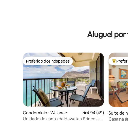
Aluguel por
Preferido dos hóspedes
Prefe
Preferido dos hóspedes
Entre os
Condomínio ⋅ Waianae
4,94 de uma avaliação 
4,94 (49)
Suíte de 
Unidade de canto da Hawaiian Princess
Casa na á
de frente para o mar
Desde 19