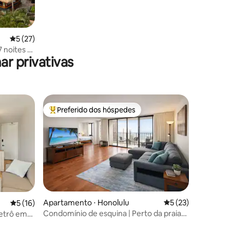
5 de uma avaliação média de 5, 27 avaliações
5 (27)
 noites e
r privativas
Preferido dos hóspedes
os hóspedes
Entre os melhores preferidos dos hóspedes
Apartamento ⋅ Honolulu
5 de uma avaliação
5 (23)
ções
5 de uma avaliação média de 5, 16 avaliações
5 (16)
Condomínio de esquina | Perto da praia
retrô em
de Waikiki | Estacionamento gratuito
atuito