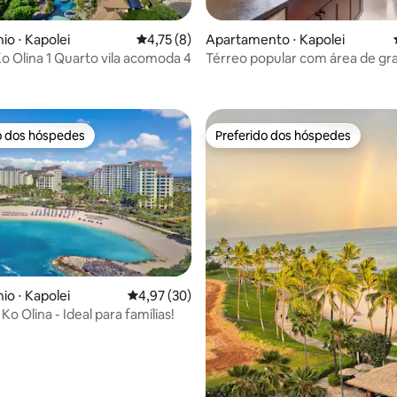
o ⋅ Kapolei
4,75 de uma avaliação média de 5, 8 avalia
4,75 (8)
Apartamento ⋅ Kapolei
édia de 5, 122 avaliações
Ko Olina 1 Quarto vila acomoda 4
Térreo popular com área de gr
o dos hóspedes
Preferido dos hóspedes
o dos hóspedes
Preferido dos hóspedes
o ⋅ Kapolei
4,97 de uma avaliação média de 5, 30 avalia
4,97 (30)
 Ko Olina - Ideal para famílias!
média de 5, 10 avaliações