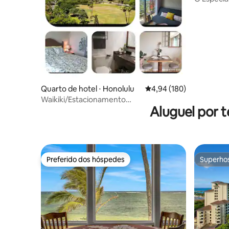
Quarto de hotel ⋅ Honolulu
4,94 de uma avaliação m
4,94 (180)
Waikiki/Estacionamento
Aluguel por 
gratuito/Piscina/fitness/vista para o mar
e para o parque
Preferido dos hóspedes
Superho
Preferido dos hóspedes
Superho