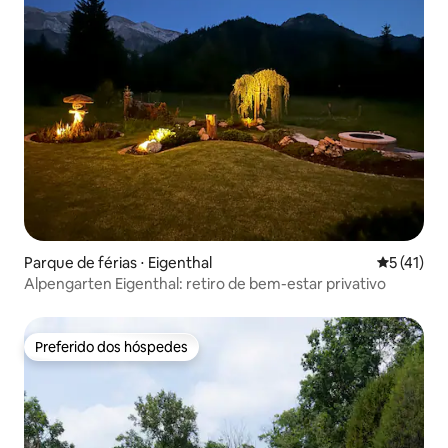
Parque de férias ⋅ Eigenthal
5 de uma a
5 (41)
Alpengarten Eigenthal: retiro de bem-estar privativo
Preferido dos hóspedes
Preferido dos hóspedes