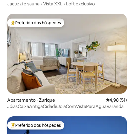
Jacuzzi e sauna • Vista XXL • Loft exclusivo
Preferido dos hóspedes
Entre os melhores preferidos dos hóspedes
Apartamento ⋅ Zurique
4,98 de uma a
4,98 (51)
JóiasCaixaAntigaCidadeJoiaComVistaParaÁguaVaranda
Preferido dos hóspedes
Entre os melhores preferidos dos hóspedes