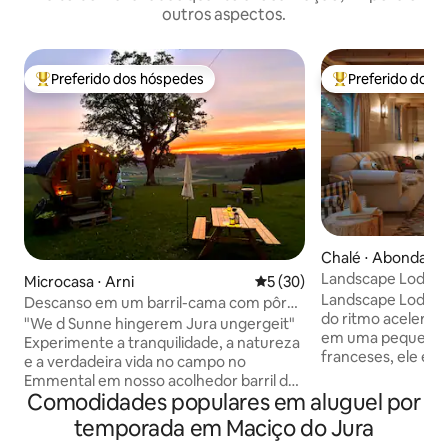
outros aspectos.
Preferido dos hóspedes
Preferido dos 
Entre os melhores preferidos dos hóspedes
Entre os melhore
Chalé ⋅ Abondanc
Landscape Lodge 
Microcasa ⋅ Arni
5 de uma avaliação média de
5 (30)
vista incrível
Landscape Lodge 
Descanso em um barril-cama com pôr
do ritmo acelerado
do sol panorâmico
"We d Sunne hingerem Jura ungergeit"
em uma pequena a
Experimente a tranquilidade, a natureza
franceses, ele equi
e a verdadeira vida no campo no
livre com o descan
Emmental em nosso acolhedor barril de
interiores combi
Comodidades populares em aluguel por
madeira, bem ao lado da fazenda. Sob o
elegantes e mode
grande bordo com uma ampla vista
temporada em Maciço do Jura
tradicionais único
sobre as colinas, você encontrará um