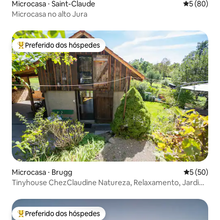
Microcasa ⋅ Saint-Claude
5 de uma a
5 (80)
Microcasa no alto Jura
Preferido dos hóspedes
Entre os melhores preferidos dos hóspedes
Microcasa ⋅ Brugg
5 de uma a
5 (50)
Tinyhouse ChezClaudine Natureza, Relaxamento, Jardim,
Aare
Preferido dos hóspedes
Entre os melhores preferidos dos hóspedes