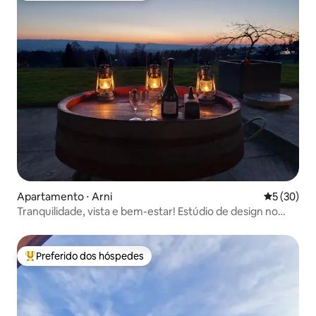
Apartamento ⋅ Arni
5 de uma a
5 (30)
Tranquilidade, vista e bem-estar! Estúdio de design no
campo
Preferido dos hóspedes
Entre os melhores preferidos dos hóspedes