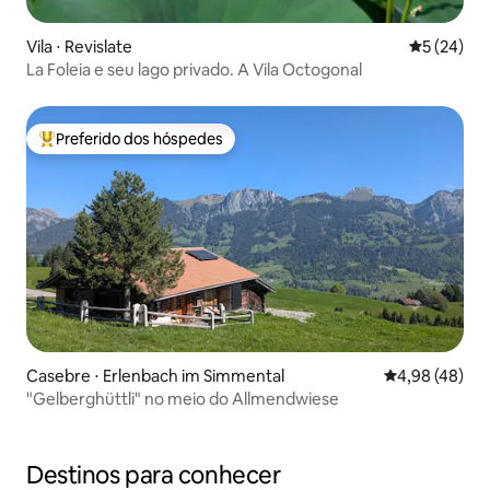
Vila ⋅ Revislate
5 de uma a
5 (24)
La Foleia e seu lago privado. A Vila Octogonal
Preferido dos hóspedes
Entre os melhores preferidos dos hóspedes
Casebre ⋅ Erlenbach im Simmental
4,98 de uma a
4,98 (48)
"Gelberghüttli" no meio do Allmendwiese
Destinos para conhecer