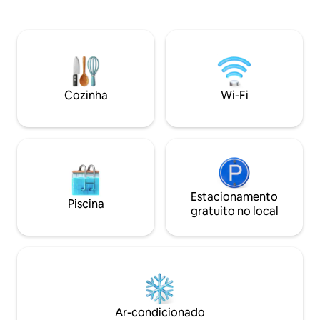
luxuosamente conf
lugar para relaxar – especialmente
banheiros são esti
bonito ao pôr do sol. Um barril decorado
individualmente c
com carinho, sua própria área externa
O grande terraço 
com mesa, espreguiçadeiras e
lugar perfeito par
churrasqueira, e iluminação esperam
refeições com se
por você. O banheiro e o chuveiro estão
montanha. O jardi
convenientemente localizados no
Cozinha
Wi-Fi
local favorito, um
prédio do estábulo; limpos e em
sol ou na neve.
harmonia com a autêntica experiência
da fazenda.
Estacionamento
Piscina
gratuito no local
Ar-condicionado