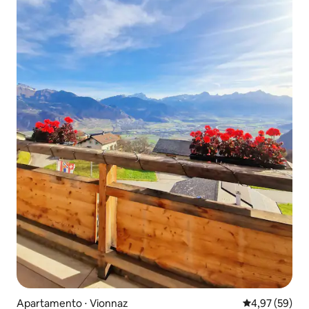
Apartamento ⋅ Vionnaz
4,97 de uma a
4,97 (59)