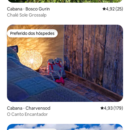
Cabana ⋅ Bosco Gurin
4,92 de uma a
4,92 (25)
Chalé Sole Grossalp
Preferido dos hóspedes
Preferido dos hóspedes
Cabana ⋅ Charvensod
4,93 de uma av
4,93 (179)
O Canto Encantador