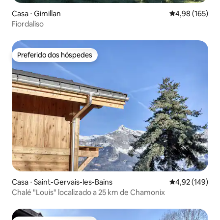
Casa ⋅ Gimillan
4,98 de uma av
4,98 (165)
Fiordaliso
Preferido dos hóspedes
Preferido dos hóspedes
Casa ⋅ Saint-Gervais-les-Bains
4,92 de uma av
4,92 (149)
Chalé "Louis" localizado a 25 km de Chamonix