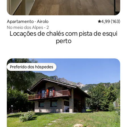
Apartamento ⋅ Airolo
4,99 de uma av
4,99 (163)
No meio dos Alpes - 2
Locações de chalés com pista de esqui
perto
Preferido dos hóspedes
Preferido dos hóspedes