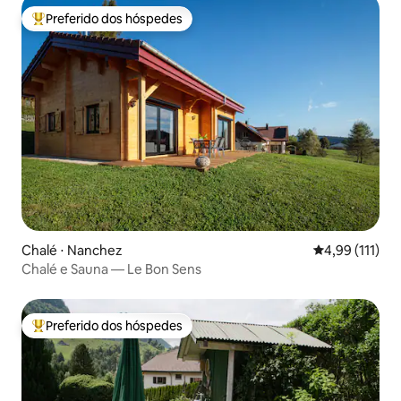
Preferido dos hóspedes
Entre os melhores preferidos dos hóspedes
Chalé ⋅ Nanchez
4,99 de uma av
4,99 (111)
Chalé e Sauna — Le Bon Sens
Preferido dos hóspedes
Entre os melhores preferidos dos hóspedes