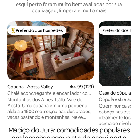
esqui perto foram muito bem avaliadas por sua
localização, limpeza e muito mais.
Preferido dos hóspedes
Preferido dos hó
Entre os melhores preferidos dos hóspedes
Preferido dos hó
Cabana ⋅ Aosta Valley
4,99 de uma avaliação média de 
4,99 (129)
Casa de cúpula ⋅ S
Chalé aconchegante e encantador com
vista incrível
Cúpula estrelada n
Montanhas dos Alpes. Itália. Vale de
natureza em Gér
Aosta. Uma cabana em uma pequena
Quem nunca sonh
aldeia a 1600 metros,na paz dos prados,
cabeça nas estrela
vacas pastando e montanhas. Neve
idealmente locali
(geralmente) no inverno. Um lugar do
acima do nível do
Maciço do Jura: comodidades populares
coração, amorosamente restaurado
floresta dos Vosge
preservando as antigas vigas do telhado.
vizinhos, para uma