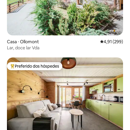
Casa ⋅ Ollomont
4,91 de uma av
4,91 (299)
Lar, doce lar Vda
Preferido dos hóspedes
Entre os melhores preferidos dos hóspedes