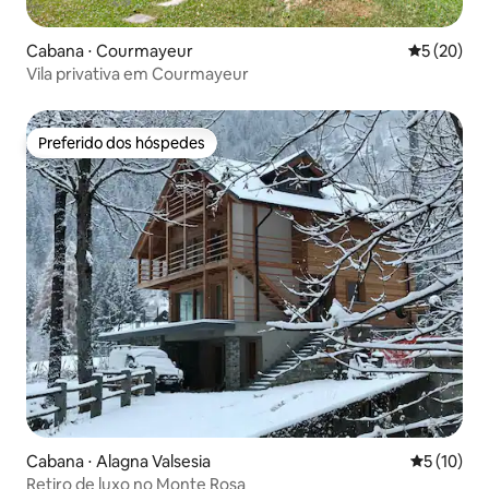
Cabana ⋅ Courmayeur
5 de uma a
5 (20)
Vila privativa em Courmayeur
Preferido dos hóspedes
Preferido dos hóspedes
Cabana ⋅ Alagna Valsesia
5 de uma a
5 (10)
Retiro de luxo no Monte Rosa