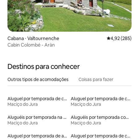
Cabana ⋅ Valtournenche
4,92 de uma av
4,92 (285)
Cabin Colombé - Aràn
Destinos para conhecer
Outros tipos de acomodações
Coisas para fazer
Aluguel por temporada de casas na terra
Aluguel por temporada de casebres
Maciço do Jura
Maciço do Jura
Aluguéis por temporada na orla
Aluguéis por temporada com cama de altura acessível
Maciço do Jura
Maciço do Jura
Aluguel por temporada de apart-hotéis
Aluguel por temporada de casas-barco