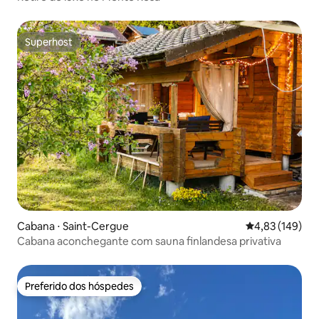
Superhost
Superhost
Cabana ⋅ Saint-Cergue
4,83 de uma av
4,83 (149)
Cabana aconchegante com sauna finlandesa privativa
Preferido dos hóspedes
Preferido dos hóspedes