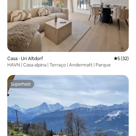
Casa ⋅ Uri Altdorf
5 de uma a
5 (32)
HAVN | Casa alpina | Terraço | Andermatt | Parque
Superhost
Superhost