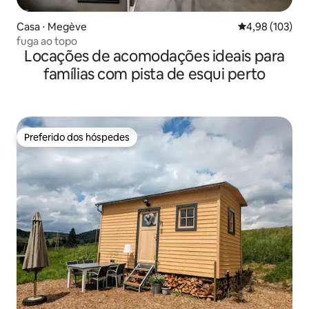
Casa ⋅ Megève
4,98 de uma av
4,98 (103)
fuga ao topo
Locações de acomodações ideais para
famílias com pista de esqui perto
Preferido dos hóspedes
Preferido dos hóspedes