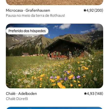
Microcasa ⋅ Grafenhausen
4,92 de uma ava
4,92 (200)
Pausa no meio da terra de Rothaus!
Preferido dos hóspedes
Preferido dos hóspedes
Chalé ⋅ Adelboden
4,93 de uma av
4,93 (148)
Chalé Düretli