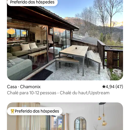
Preferido dos hóspedes
Preferido dos hóspedes
Casa ⋅ Chamonix
4,94 de uma a
4,94 (47)
Chalé para 10-12 pessoas - Chalé du haut/Upstream
Preferido dos hóspedes
Entre os melhores preferidos dos hóspedes