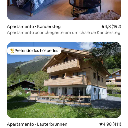
Apartamento ⋅ Kandersteg
4,8 de uma av
4,8 (192)
Apartamento aconchegante em um chalé de Kandersteg
Preferido dos hóspedes
Entre os melhores preferidos dos hóspedes
Apartamento ⋅ Lauterbrunnen
4,98 de uma av
4,98 (411)