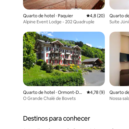
Quarto de hotel ⋅ Paquier
4,8 de uma avaliação 
4,8 (20)
Quarto de
Alpine Event Lodge - 202 Quadruple
Suíte Júni
Regensdo
Quarto de hotel ⋅ Ormont-Des
4,78 de uma avaliação
4,78 (9)
Quarto de
sus
O Grande Chalé de Bovets
Nossa sal
incrível 
Destinos para conhecer