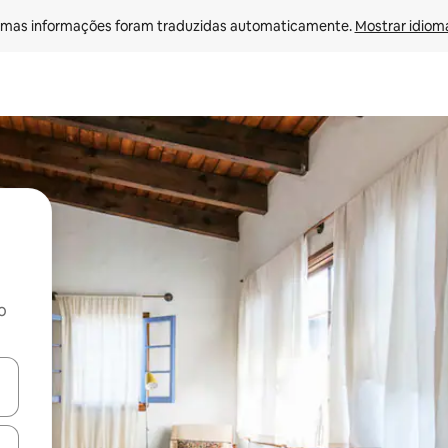
mas informações foram traduzidas automaticamente. 
Mostrar idioma
o
ore-os usando as seta para cima e para baixo do teclado ou tocando e