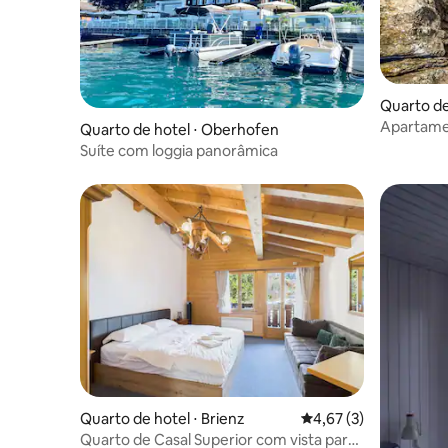
Quarto de
Apartamen
Quarto de hotel ⋅ Oberhofen
Suíte com loggia panorâmica
Quarto de hotel ⋅ Brienz
4,67 de uma avaliação
4,67 (3)
Quarto de Casal Superior com vista para