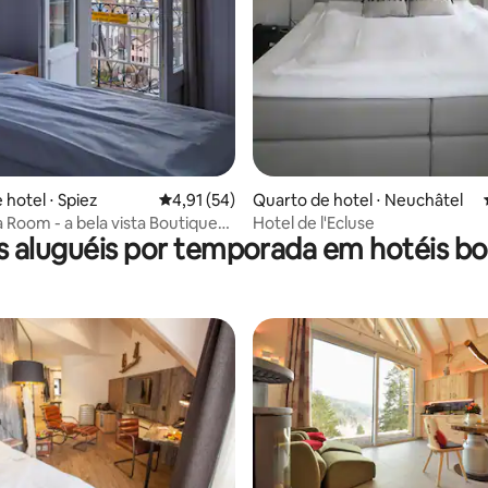
 hotel ⋅ Spiez
4,91 de uma avaliação média de 5, 54 avalia
4,91 (54)
Quarto de hotel ⋅ Neuchâtel
Room - a bela vista Boutique
Hotel de l'Ecluse
s aluguéis por temporada em hotéis bo
afé