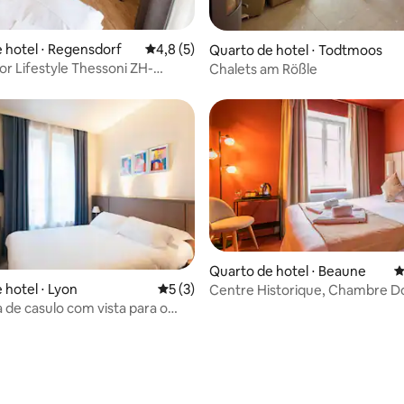
média de 5, 20 avaliações
 hotel ⋅ Regensdorf
4,8 de uma avaliação média de 5, 5 avalia
4,8 (5)
Quarto de hotel ⋅ Todtmoos
or Lifestyle Thessoni ZH-
Chalets am Rößle
rf
Quarto de hotel ⋅ Beaune
4
 média de 5, 9 avaliações
 hotel ⋅ Lyon
5 de uma avaliação média de 5, 3 avalia
5 (3)
Centre Historique, Chambre D
Face Hospices
a de casulo com vista para o
centro da cidade de Lyon