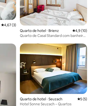
4,67 de uma avaliação média de 5, 3 avaliações
4,67 (3)
Quarto de hotel ⋅ Brienz
4,9 de uma avaliação
4,9 (10)
Quarto de Casal Standard com banheiro
compartilhado e toalete Nº 7
Quarto de hotel ⋅ Seuzach
5 de uma avaliaçã
5 (5)
Hotel Sonne Seuzach – Quartos