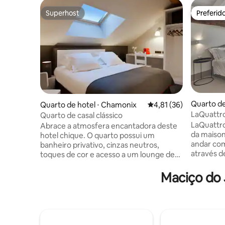
Superhost
Preferid
Superhost
Preferid
Quarto de 
Quarto de hotel ⋅ Chamonix
4,81 de uma avaliação 
4,81 (36)
LaQuattr
Quarto de casal clássico
LaQuattro
Abrace a atmosfera encantadora deste
da maison
hotel chique. O quarto possui um
andar com
banheiro privativo, cinzas neutros,
através d
toques de cor e acesso a um lounge de
rio, atra
biblioteca compartilhada, sauna e
no sótão.
banheira de hidromassagem. Buffet de
Maciço do 
com um ch
café da manhã disponível 24h das 7h às
interno. 
10h (custo adicional). Le Faucigny é um
secador d
hotel boutique de 28 quartos,
produtos 
idealmente localizado no coração de
papel de 
Chamonix: a poucos passos de lojas e