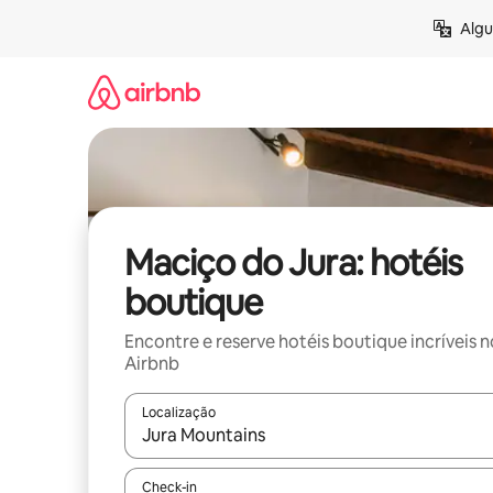
Pular
Algu
para
o
conteúdo
Maciço do Jura: hotéis
boutique
Encontre e reserve hotéis boutique incríveis n
Airbnb
Localização
Quando os resultados estiverem disponíveis, expl
Check-in