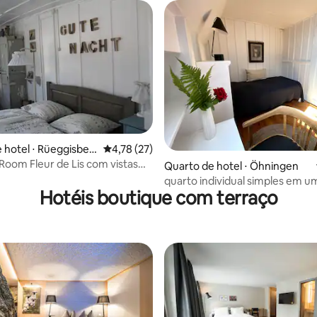
 hotel ⋅ Rüeggisber
4,78 de uma avaliação média de 5, 27 avalia
4,78 (27)
 média de 5, 6 avaliações
Room Fleur de Lis com vistas
Quarto de hotel ⋅ Öhningen
quarto individual simples em um
Hotéis boutique com terraço
histórico