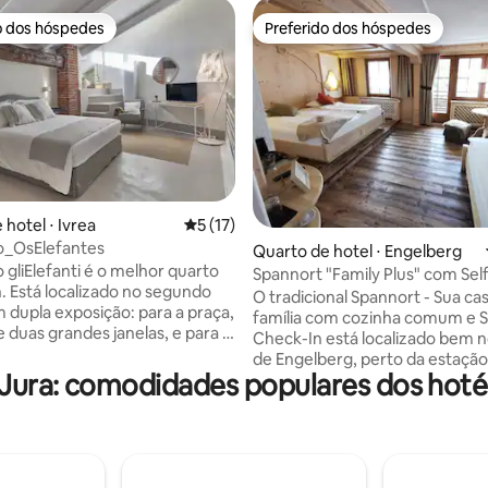
o dos hóspedes
Preferido dos hóspedes
o dos hóspedes
Preferido dos hóspedes
hotel ⋅ Ivrea
5 de uma avaliação média de 5, 17 avalia
5 (17)
média de 5, 36 avaliações
o_OsElefantes
Quarto de hotel ⋅ Engelberg
 gliElefanti é o melhor quarto
Spannort "Family Plus" com Se
. Está localizado no segundo
e cozinha
O tradicional Spannort - Sua ca
 dupla exposição: para a praça,
família com cozinha comum e S
e duas grandes janelas, e para o
Check-In está localizado bem 
vés de uma romântica mansarda
de Engelberg, perto da estação
 Possui um banheiro espaçoso
Jura: comodidades populares dos hoté
ônibus gratuito para os elevado
uveiro maravilhoso e assento
passeios turísticos e lojas. As c
O banheiro está equipado com
comuns perfeitamente equipada
e cabelo e uma linha de
de jogos infantil separada e a á
de cortesia de alta qualidade. O
estar no 1º andar estão convid
parede utilizado é estampado
os hóspedes a usar gratuitame