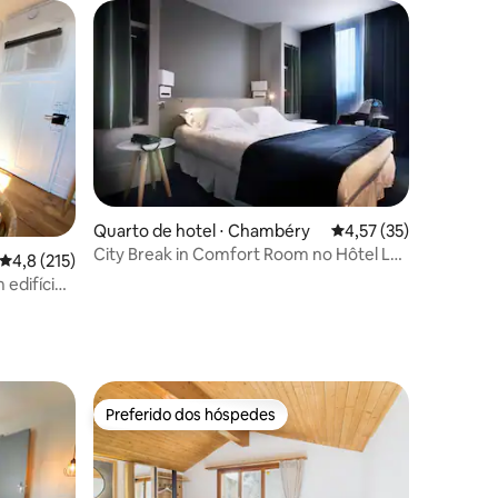
Quarto de hotel ⋅ Chambéry
4,57 de uma avaliação
4,57 (35)
ções
City Break in Comfort Room no Hôtel Le
4,8 de uma avaliação média de 5, 215 avaliações
4,8 (215)
Cinq
 edifício
Preferido dos hóspedes
Preferido dos hóspedes