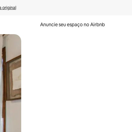
 original
Anuncie seu espaço no Airbnb
 deslizando o dedo na tela.