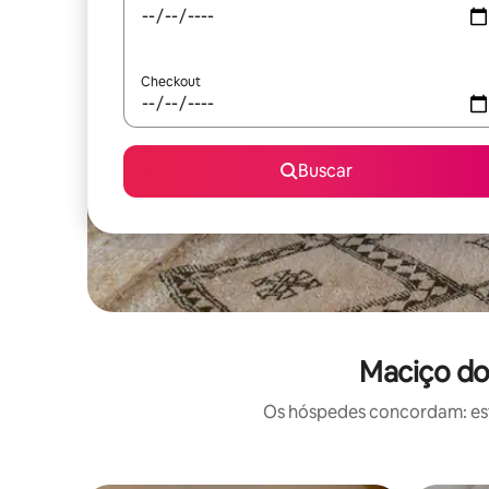
Checkout
Buscar
Maciço do
Os hóspedes concordam: este