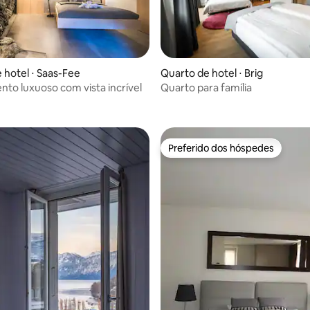
 hotel ⋅ Saas-Fee
Quarto de hotel ⋅ Brig
to luxuoso com vista incrível
Quarto para família
Preferido dos hóspedes
Preferido dos hóspedes
 média de 5, 3 avaliações