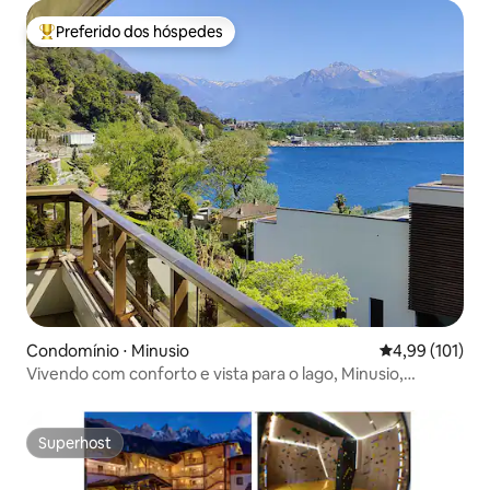
Preferido dos hóspedes
Entre os melhores preferidos dos hóspedes
Condomínio ⋅ Minusio
4,99 de uma av
4,99 (101)
Vivendo com conforto e vista para o lago, Minusio,
Locarno
Superhost
Superhost