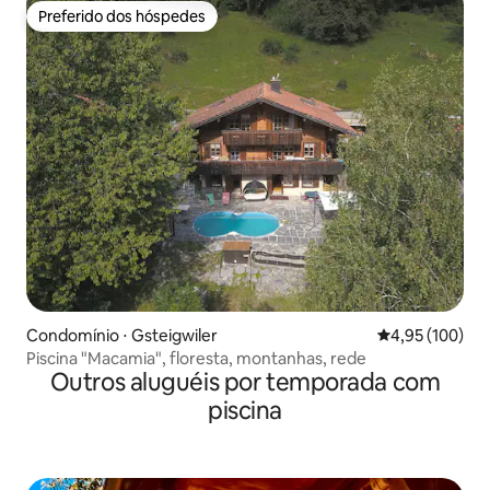
Preferido dos hóspedes
Preferido dos hóspedes
Condomínio ⋅ Gsteigwiler
4,95 de uma av
4,95 (100)
Piscina "Macamia", floresta, montanhas, rede
Outros aluguéis por temporada com
piscina