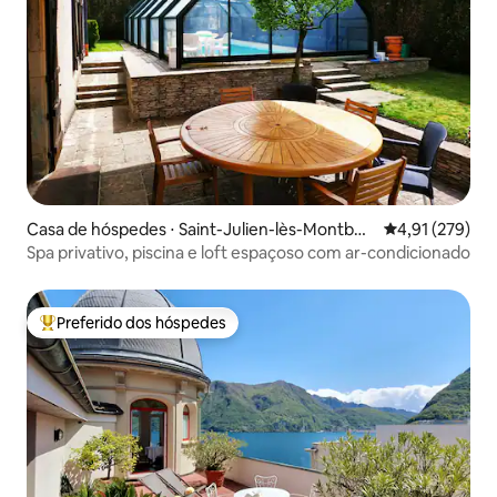
Casa de hóspedes ⋅ Saint-Julien-lès-Montbéli
4,91 de uma av
4,91 (279)
ard
Spa privativo, piscina e loft espaçoso com ar-condicionado
Preferido dos hóspedes
Entre os melhores preferidos dos hóspedes