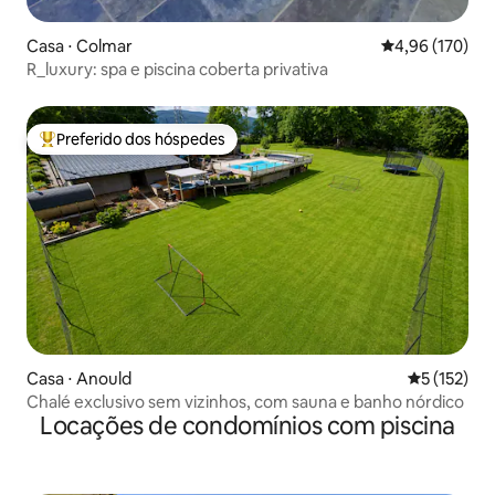
Casa ⋅ Colmar
4,96 de uma av
4,96 (170)
R_luxury: spa e piscina coberta privativa
Preferido dos hóspedes
Entre os melhores preferidos dos hóspedes
Casa ⋅ Anould
5 de uma av
5 (152)
Chalé exclusivo sem vizinhos, com sauna e banho nórdico
Locações de condomínios com piscina