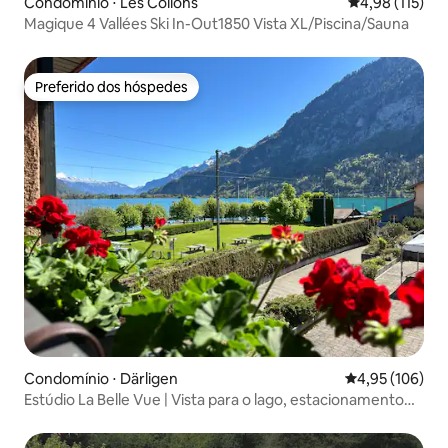
Condomínio ⋅ Les Collons
4,98 de uma av
4,98 (115)
Magique 4 Vallées Ski In-Out1850 Vista XL/Piscina/Sauna
Preferido dos hóspedes
Preferido dos hóspedes
Condomínio ⋅ Därligen
4,95 de uma av
4,95 (106)
Estúdio La Belle Vue | Vista para o lago, estacionamento
gratuito