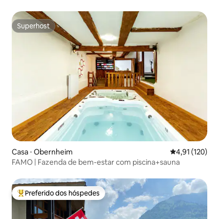
Superhost
Superhost
Casa ⋅ Obernheim
4,91 de uma av
4,91 (120)
FAMO | Fazenda de bem-estar com piscina+sauna
Preferido dos hóspedes
Entre os melhores preferidos dos hóspedes