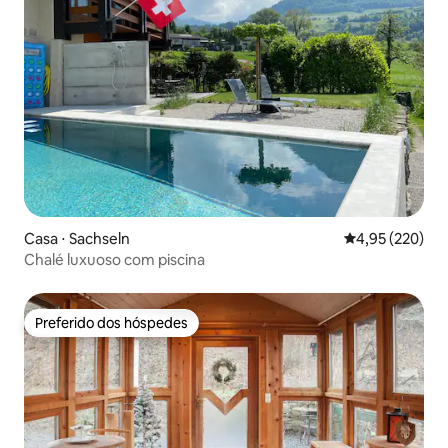
Casa ⋅ Sachseln
4,95 de uma av
4,95 (220)
Chalé luxuoso com piscina
Preferido dos hóspedes
Preferido dos hóspedes