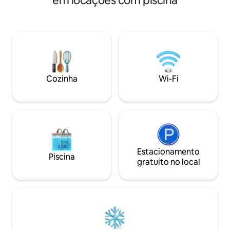
em locações com piscina
escapada romântica, uma viagem de
PRESENTE DE FIM
negócios, um passeio em família, lua de
VIAJANDO? VILLA 
mel, este refúgio acomoda todos,
primavera e no ve
acomodando até quatro hóspedes.
com JACUZZI e 
Desfrute de jantares à luz de velas junto
EXTERNA TOTALM
à lareira interna ou aqueça-se com uma
dias chuvosos e f
taça de vinho na banheira de
espumante, acon
hidromassagem quente no terraço.
nosso spa e na ac
Cozinha
Wi-Fi
Grelhe com os entes queridos ou
totalmente indep
simplesmente reúna-se ao redor da
vegetação, para 
lareira
nossos hóspedes.
Estacionamento
Piscina
gratuito no local