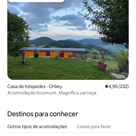
Entre os melhores preferidos dos hóspedes
Casa de hóspedes ⋅ Orbey
4,95 de uma av
4,95 (232)
Acomodação incomum. Magnífica carroça.
Destinos para conhecer
Outros tipos de acomodações
Coisas para fazer