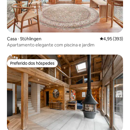
Casa ⋅ Stühlingen
4,95 de uma av
4,95 (393)
Apartamento elegante com piscina e jardim
Preferido dos hóspedes
Preferido dos hóspedes