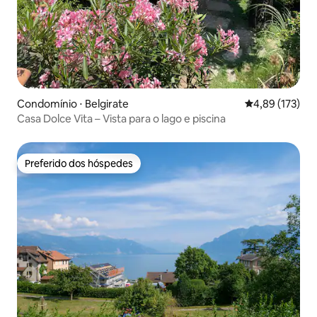
Condomínio ⋅ Belgirate
4,89 de uma av
4,89 (173)
Casa Dolce Vita – Vista para o lago e piscina
Preferido dos hóspedes
Preferido dos hóspedes