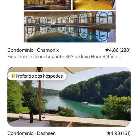
Condomínio ⋅ Chamonix
4,86 de uma ava
4,86 (280)
Excelente e aconchegante SPA de luxo HomeOffice
próximo da Suíça
Preferido dos hóspedes
Entre os melhores preferidos dos hóspedes
Condomínio ⋅ Dachsen
4,98 de uma av
4,98 (161)