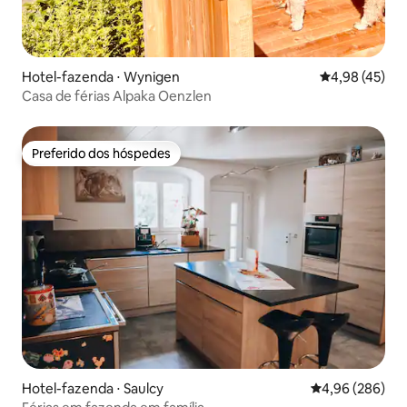
Hotel-fazenda ⋅ Wynigen
4,98 de uma a
4,98 (45)
Casa de férias Alpaka Oenzlen
Preferido dos hóspedes
Preferido dos hóspedes
Hotel-fazenda ⋅ Saulcy
4,96 de uma ava
4,96 (286)