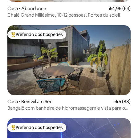
Casa ⋅ Abondance
4,95 de uma a
4,95 (63)
Chalé Grand Millésime, 10-12 pessoas, Portes du soleil
Preferido dos hóspedes
Entre os melhores preferidos dos hóspedes
Casa ⋅ Beinwil am See
5 de uma a
5 (88)
Bangalô com banheira de hidromassagem e vista para o
lago
Preferido dos hóspedes
Entre os melhores preferidos dos hóspedes