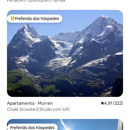
Férias em fazenda em família
Preferido dos hóspedes
Entre os melhores preferidos dos hóspedes
Apartamento ⋅ Murren
4,91 de uma av
4,91 (322)
Chalé Snowbird Studio com loft
Preferido dos hóspedes