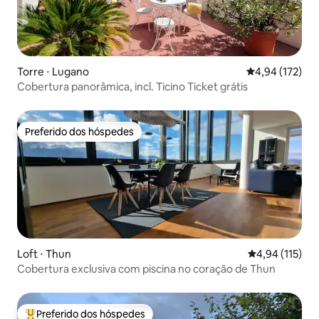
Torre ⋅ Lugano
4,94 de uma av
4,94 (172)
Cobertura panorâmica, incl. Ticino Ticket grátis
Preferido dos hóspedes
Preferido dos hóspedes
Loft ⋅ Thun
4,94 de uma av
4,94 (115)
Cobertura exclusiva com piscina no coração de Thun
Preferido dos hóspedes