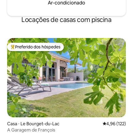
Ar-condicionado
Locações de casas com piscina
Preferido dos hóspedes
Entre os melhores preferidos dos hóspedes
Casa ⋅ Le Bourget-du-Lac
4,96 de uma av
4,96 (122)
A Garagem de François