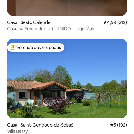
Casa ⋅ Sesto Calende
4,99 de uma av
4,99 (212)
Cascina Ronco dei Lari - Il NIDO - Lago Maior
Preferido dos hóspedes
Entre os melhores preferidos dos hóspedes
Casa ⋅ Saint-Gengoux-de-Scissé
5 de uma av
5 (102)
Villa Bassy