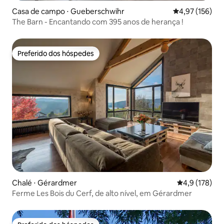
Casa de campo ⋅ Gueberschwihr
4,97 de uma av
4,97 (156)
The Barn - Encantando com 395 anos de herança !
Preferido dos hóspedes
Preferido dos hóspedes
Chalé ⋅ Gérardmer
4,9 de uma av
4,9 (178)
Ferme Les Bois du Cerf, de alto nível, em Gérardmer