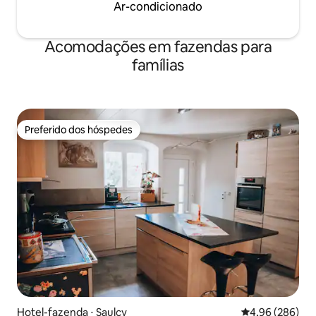
Ar-condicionado
Acomodações em fazendas para
famílias
Preferido dos hóspedes
Preferido dos hóspedes
Hotel-fazenda ⋅ Saulcy
4,96 de uma ava
4,96 (286)