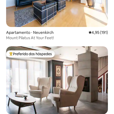
Apartamento ⋅ Neuenkirch
4,95 de uma av
4,95 (191)
Mount Pilatus At Your Feet!
Preferido dos hóspedes
Entre os melhores preferidos dos hóspedes