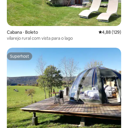
Cabana ⋅ Boleto
4,88 de uma av
4,88 (129)
vilarejo rural com vista para o lago
Superhost
Superhost