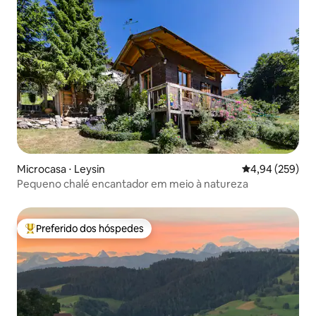
Microcasa ⋅ Leysin
4,94 de uma ava
4,94 (259)
Pequeno chalé encantador em meio à natureza
Preferido dos hóspedes
Entre os melhores preferidos dos hóspedes