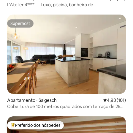
L'Atelier 4**** — Luxo, piscina, banheira de
hidromassagem — Alsácia
Superhost
Superhost
Apartamento ⋅ Salgesch
4,93 de uma av
4,93 (101)
Cobertura de 100 metros quadrados com terraço de 250
metros quadrados e banheira de hidromassagem
Preferido dos hóspedes
Entre os melhores preferidos dos hóspedes