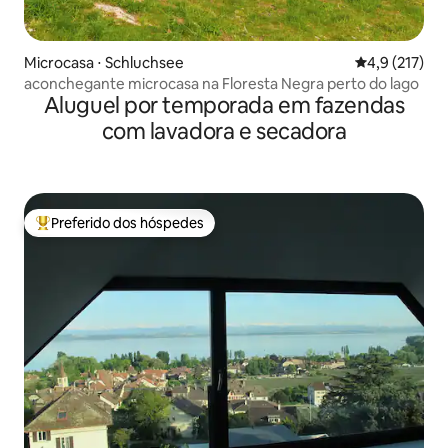
Microcasa ⋅ Schluchsee
4,9 de uma av
4,9 (217)
aconchegante microcasa na Floresta Negra perto do lago
Aluguel por temporada em fazendas
com lavadora e secadora
Preferido dos hóspedes
Entre os melhores preferidos dos hóspedes