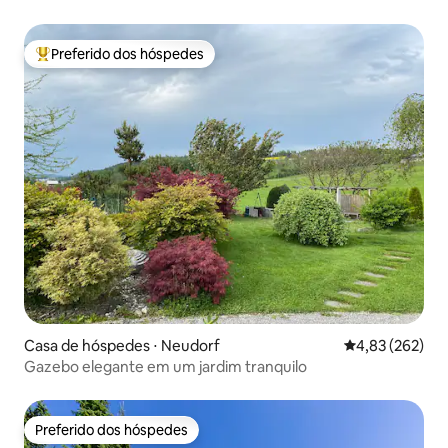
Preferido dos hóspedes
Entre os melhores preferidos dos hóspedes
Casa de hóspedes ⋅ Neudorf
4,83 de uma av
4,83 (262)
Gazebo elegante em um jardim tranquilo
Preferido dos hóspedes
Preferido dos hóspedes