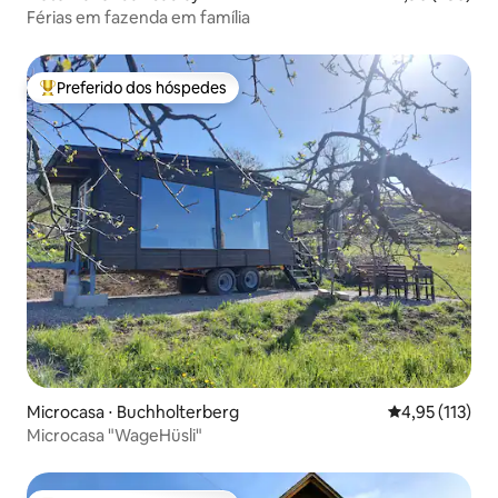
Férias em fazenda em família
Preferido dos hóspedes
Entre os melhores preferidos dos hóspedes
Microcasa ⋅ Buchholterberg
4,95 de uma av
4,95 (113)
Microcasa "WageHüsli"