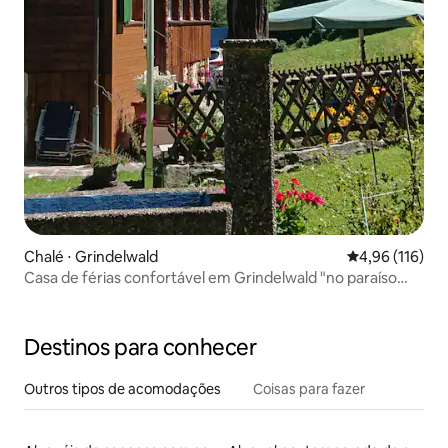
Chalé ⋅ Grindelwald
4,96 de uma av
4,96 (116)
Casa de férias confortável em Grindelwald "no paraíso
alpino"
Destinos para conhecer
Outros tipos de acomodações
Coisas para fazer