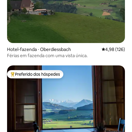
Hotel-fazenda ⋅ Oberdiessbach
4,98 de uma av
4,98 (126)
Férias em fazenda com uma vista única.
Preferido dos hóspedes
Entre os melhores preferidos dos hóspedes