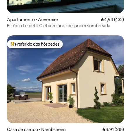
Apartamento ⋅ Auvernier
4,94 de uma av
4,94 (432)
Estúdio Le petit Ciel com área de jardim sombreada
Preferido dos hóspedes
Entre os melhores preferidos dos hóspedes
Casa de campo ⋅ Nambsheim
4,91 de uma av
4,91 (215)