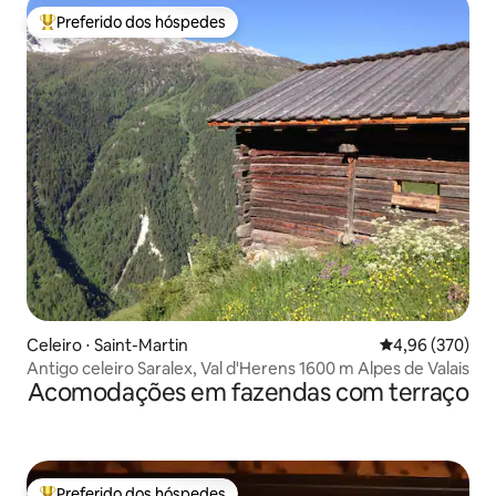
Preferido dos hóspedes
Entre os melhores preferidos dos hóspedes
Celeiro ⋅ Saint-Martin
4,96 de uma ava
4,96 (370)
Antigo celeiro Saralex, Val d'Herens 1600 m Alpes de Valais
Acomodações em fazendas com terraço
Preferido dos hóspedes