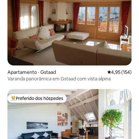
Apartamento ⋅ Gstaad
4,95 de uma av
4,95 (154)
Varanda panorâmica em Gstaad com vista alpina
Preferido dos hóspedes
Entre os melhores preferidos dos hóspedes