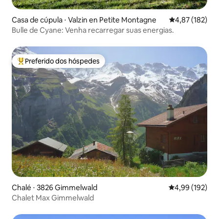
Casa de cúpula ⋅ Valzin en Petite Montagne
4,87 de uma av
4,87 (182)
Bulle de Cyane: Venha recarregar suas energias.
Preferido dos hóspedes
Entre os melhores preferidos dos hóspedes
Chalé ⋅ 3826 Gimmelwald
4,99 de uma av
4,99 (192)
Chalet Max Gimmelwald