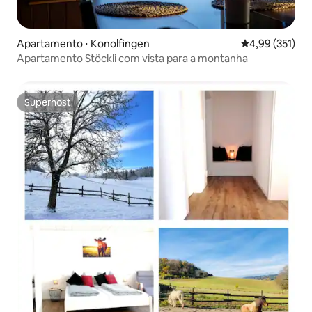
Apartamento ⋅ Konolfingen
4,99 de uma av
4,99 (351)
Apartamento Stöckli com vista para a montanha
Superhost
Superhost