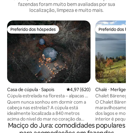
fazendas foram muito bem avaliadas por sua
localização, limpeza e muito mais.
Preferido dos hóspedes
Preferido dos hó
Preferido dos hóspedes
Preferido dos hó
Casa de cúpula ⋅ Sapois
4,97 de uma avaliação média de 
4,97 (620)
Chalé ⋅ Merligen
Cúpula estrelada na floresta – alpacas e
Chalet Bärenegg:
natureza em Gérardmer
no Lago de Thun
Quem nunca sonhou em dormir com a
O Chalet Bäreneg
cabeça nas estrelas? A cúpula está
maravilhosamente 
idealmente localizada a 840 metros
dos lagos e monta
acima do nível do mar no coração da
interior é pequen
Maciço do Jura: comodidades populares
floresta dos Vosges, isolada de todos os
de armazenament
vizinhos, para uma tranquilidade ideal.
recantos ao ar livr