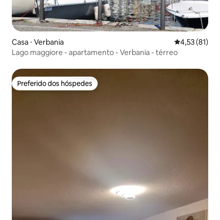
Casa ⋅ Verbania
4,53 de uma a
4,53 (81)
Lago maggiore - apartamento - Verbania - térreo
Preferido dos hóspedes
Preferido dos hóspedes