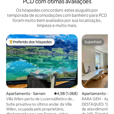
PCD com ótimas avaliações
Os hóspedes concordam: estes aluguéis por
temporada de acomodações com banheiro para PCD
foram muito bem avaliados por sua localização,
limpeza e muito mais.
Preferido dos hóspedes
Superhost
Entre os melhores preferidos dos hóspedes
Superhost
Apartamento ⋅ Sarnen
4,98 de uma avaliação média de 5,
4,98 (1.068)
Apartamento ⋅ Zu
Villa Wilen perto de Lucerna|Retiro de
RARA GEM - Apart
luxo à beira do lago
no centro com te
Suíte privativa no último andar da Villa
DESTAQUES: 1) Va
Wilen, ocupada pelo proprietário,
de atendimento a
diretamente no Lago Sarnen, vistas
de 14% 2) Instal