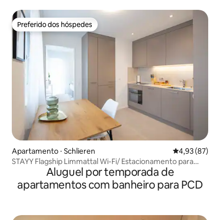
Preferido dos hóspedes
Preferido dos hóspedes
Apartamento ⋅ Schlieren
4,93 de uma a
4,93 (87)
STAYY Flagship Limmattal Wi-Fi/ Estacionamento para
Aluguel por temporada de
veículos elétricos/ Cozinha
apartamentos com banheiro para PCD