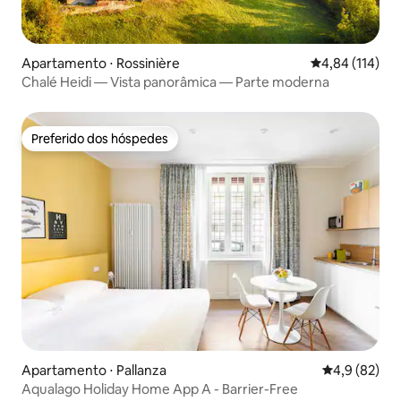
Apartamento ⋅ Rossinière
4,84 de uma av
4,84 (114)
Chalé Heidi — Vista panorâmica — Parte moderna
Preferido dos hóspedes
Preferido dos hóspedes
Apartamento ⋅ Pallanza
4,9 de uma a
4,9 (82)
Aqualago Holiday Home App A - Barrier-Free