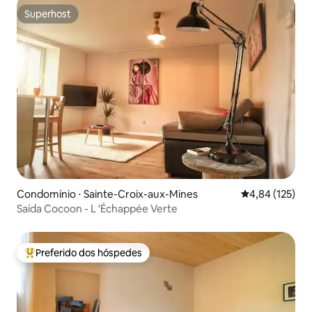
Superhost
Superhost
Condomínio ⋅ Sainte-Croix-aux-Mines
4,84 de uma av
4,84 (125)
Saída Cocoon - L 'Échappée Verte
Preferido dos hóspedes
Entre os melhores preferidos dos hóspedes