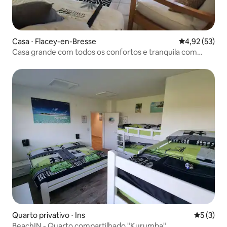
Casa ⋅ Flacey-en-Bresse
4,92 de uma a
4,92 (53)
Casa grande com todos os confortos e tranquila com
piscina
Quarto privativo ⋅ Ins
5 de uma 
5 (3)
BeachIN - Quarto compartilhado "Kurumba"