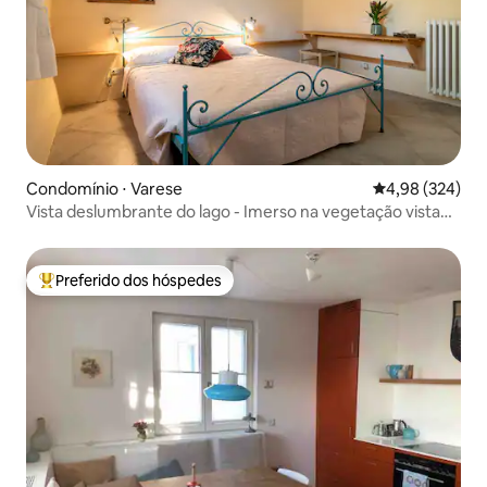
Condomínio ⋅ Varese
4,98 de uma ava
4,98 (324)
Vista deslumbrante do lago - Imerso na vegetação vista
do lago
Preferido dos hóspedes
Entre os melhores preferidos dos hóspedes