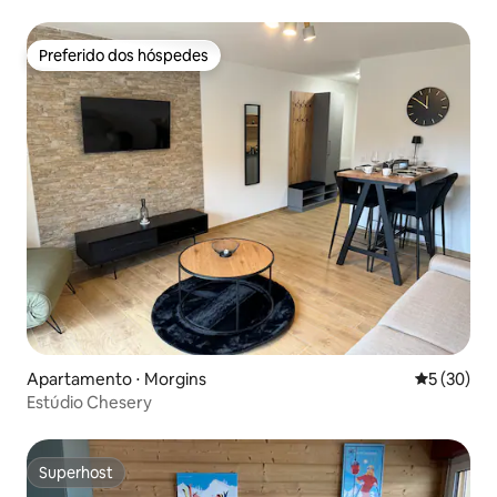
centro da cidade!
Preferido dos hóspedes
Preferido dos hóspedes
Apartamento ⋅ Morgins
5 de uma a
5 (30)
Estúdio Chesery
Superhost
Superhost