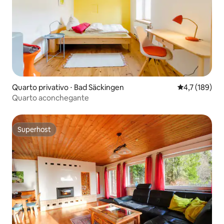
Quarto privativo ⋅ Bad Säckingen
4,7 de uma av
4,7 (189)
Quarto aconchegante
Superhost
Superhost