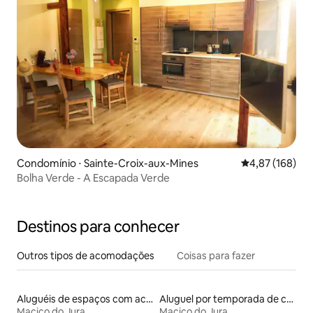
Condomínio ⋅ Sainte-Croix-aux-Mines
4,87 de uma av
4,87 (168)
Bolha Verde - A Escapada Verde
Destinos para conhecer
Outros tipos de acomodações
Coisas para fazer
Aluguéis de espaços com acesso direto a pistas de esqui
Aluguel por temporada de casas na terra
Maciço do Jura
Maciço do Jura