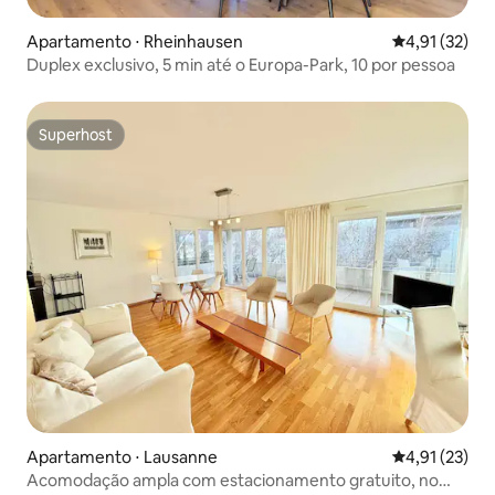
Apartamento ⋅ Rheinhausen
4,91 de uma a
4,91 (32)
Duplex exclusivo, 5 min até o Europa-Park, 10 por pessoa
Superhost
Superhost
Apartamento ⋅ Lausanne
4,91 de uma a
4,91 (23)
Acomodação ampla com estacionamento gratuito, no