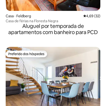
Casa ⋅ Feldberg
4,69 de uma a
4,69 (32)
Casa de férias na Floresta Negra
Aluguel por temporada de
apartamentos com banheiro para PCD
Preferido dos hóspedes
Preferido dos hóspedes