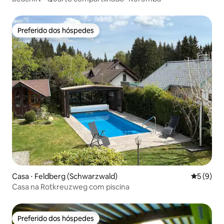
Preferido dos hóspedes
Preferido dos hóspedes
Casa ⋅ Feldberg (Schwarzwald)
5 de uma 
5 (9)
Casa na Rotkreuzweg com piscina
Preferido dos hóspedes
Preferido dos hóspedes