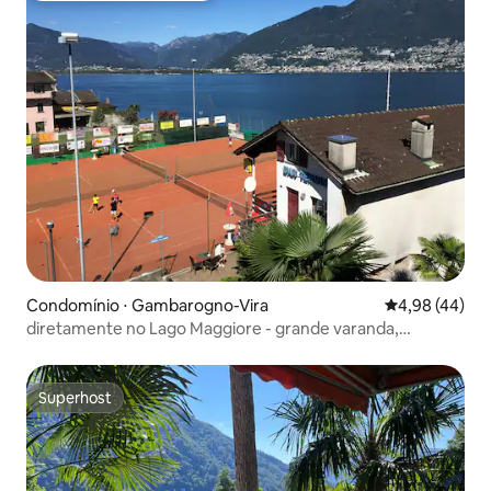
Condomínio ⋅ Gambarogno-Vira
4,98 de uma a
4,98 (44)
diretamente no Lago Maggiore - grande varanda,
localização privilegiada
Superhost
Superhost