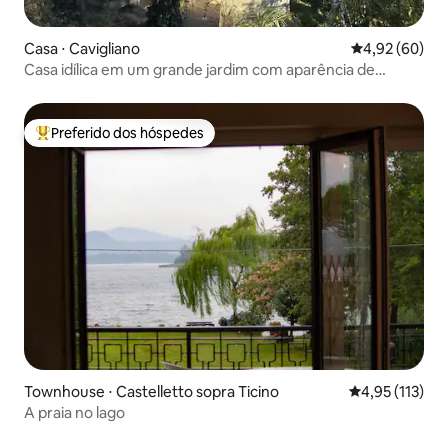
Casa ⋅ Cavigliano
4,92 de uma a
4,92 (60)
Casa idílica em um grande jardim com aparência de
parque
Preferido dos hóspedes
Entre os melhores preferidos dos hóspedes
Townhouse ⋅ Castelletto sopra Ticino
4,95 de uma av
4,95 (113)
A praia no lago