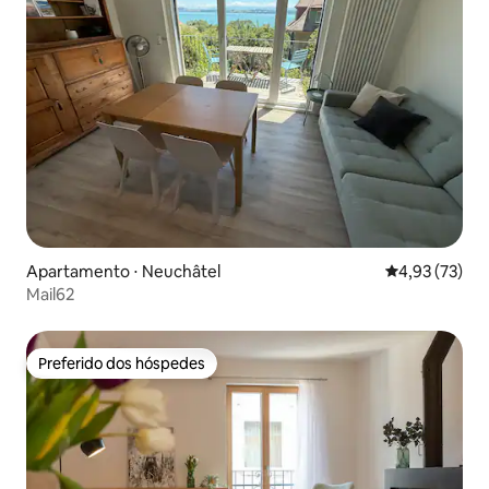
Apartamento ⋅ Neuchâtel
4,93 de uma a
4,93 (73)
Mail62
Preferido dos hóspedes
Preferido dos hóspedes