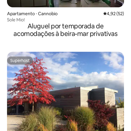
Apartamento ⋅ Cannobio
4,92 de uma a
4,92 (52)
Sole Mio!
Aluguel por temporada de
acomodações à beira-mar privativas
Superhost
Superhost