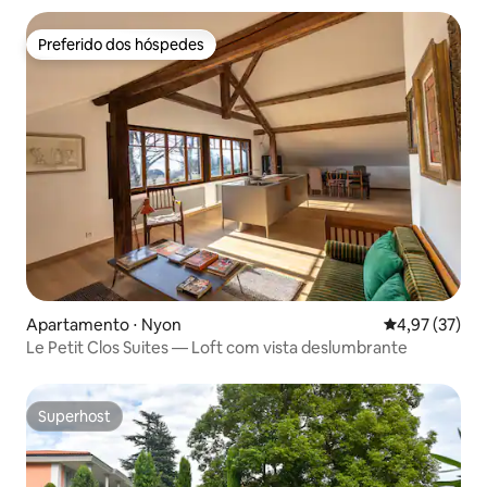
Preferido dos hóspedes
Preferido dos hóspedes
Apartamento ⋅ Nyon
4,97 de uma a
4,97 (37)
Le Petit Clos Suites — Loft com vista deslumbrante
Superhost
Superhost