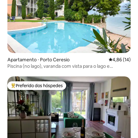
Apartamento ⋅ Porto Ceresio
4,86 de uma a
4,86 (14)
Piscina (no lago), varanda com vista para o lago e
estacionamento124
Preferido dos hóspedes
Entre os melhores preferidos dos hóspedes