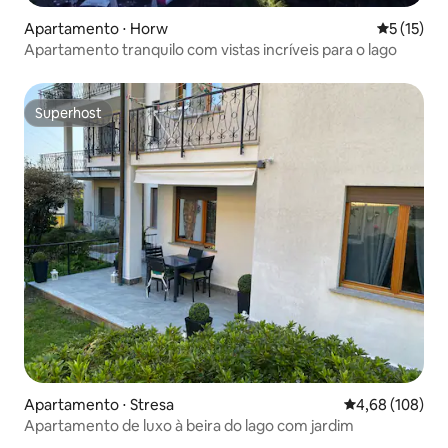
Apartamento ⋅ Horw
5 de uma a
5 (15)
Apartamento tranquilo com vistas incríveis para o lago
Superhost
Superhost
Apartamento ⋅ Stresa
4,68 de uma av
4,68 (108)
Apartamento de luxo à beira do lago com jardim