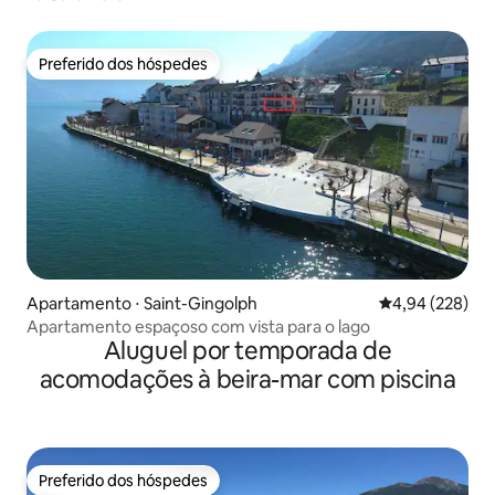
Preferido dos hóspedes
Preferido dos hóspedes
Apartamento ⋅ Saint-Gingolph
4,94 de uma ava
4,94 (228)
Apartamento espaçoso com vista para o lago
Aluguel por temporada de
acomodações à beira-mar com piscina
Preferido dos hóspedes
Preferido dos hóspedes