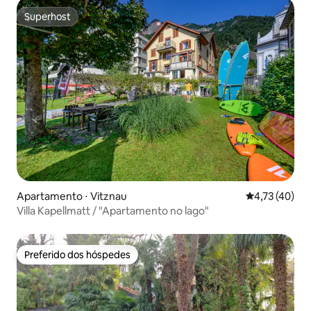
Superhost
Superhost
Apartamento ⋅ Vitznau
4,73 de uma a
4,73 (40)
Villa Kapellmatt / "Apartamento no lago"
Preferido dos hóspedes
Preferido dos hóspedes