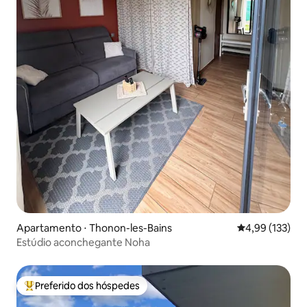
Apartamento ⋅ Thonon-les-Bains
4,99 de uma av
4,99 (133)
Estúdio aconchegante Noha
Preferido dos hóspedes
Entre os melhores preferidos dos hóspedes