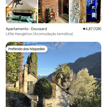
Apartamento ⋅ Doussard
4,87 de uma av
4,87 (129)
Little Hangleton (Acomodação temática)
Preferido dos hóspedes
Preferido dos hóspedes