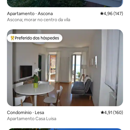
Apartamento ⋅ Ascona
4,96 de uma av
4,96 (147)
Ascona; morar no centro da vila
Preferido dos hóspedes
Entre os melhores preferidos dos hóspedes
Condomínio ⋅ Lesa
4,91 de uma av
4,91 (160)
Apartamento Casa Luisa