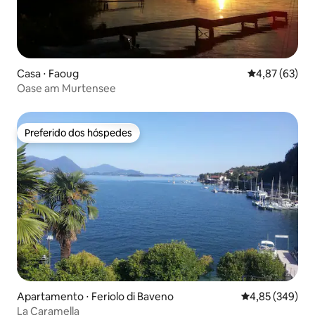
Casa ⋅ Faoug
4,87 de uma a
4,87 (63)
Oase am Murtensee
Preferido dos hóspedes
Preferido dos hóspedes
Apartamento ⋅ Feriolo di Baveno
4,85 de uma ava
4,85 (349)
La Caramella