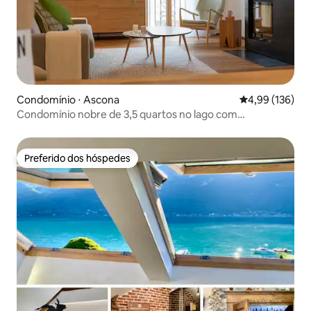
Condomínio ⋅ Ascona
4,99 de uma av
4,99 (136)
Condomínio nobre de 3,5 quartos no lago com
estacionamento
Preferido dos hóspedes
Preferido dos hóspedes