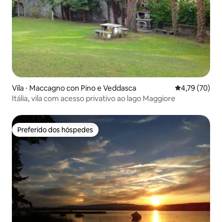
Vila ⋅ Maccagno con Pino e Veddasca
4,79 de uma a
4,79 (70)
Itália, vila com acesso privativo ao lago Maggiore
Preferido dos hóspedes
Preferido dos hóspedes