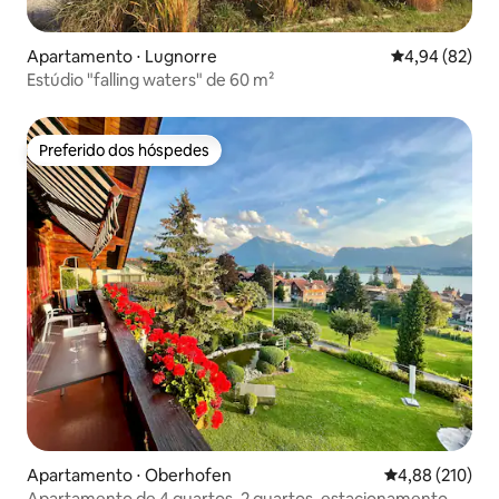
Apartamento ⋅ Lugnorre
4,94 de uma a
4,94 (82)
Estúdio "falling waters" de 60 m²
Preferido dos hóspedes
Preferido dos hóspedes
Apartamento ⋅ Oberhofen
4,88 de uma av
4,88 (210)
Apartamento de 4 quartos, 2 quartos, estacionamento,