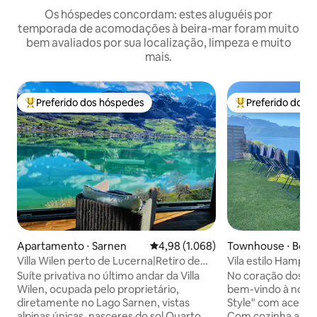
Os hóspedes concordam: estes aluguéis por
temporada de acomodações à beira-mar foram muito
bem avaliados por sua localização, limpeza e muito
mais.
Preferido dos hóspedes
Preferido dos 
Entre os melhores preferidos dos hóspedes
Entre os melhore
Apartamento ⋅ Sarnen
4,98 de uma avaliação média de 5,
4,98 (1.068)
Townhouse ⋅ Bour
aux
Villa Wilen perto de Lucerna|Retiro de
Vila estilo Hampt
luxo à beira do lago
sauna e banheira
Suíte privativa no último andar da Villa
No coração dos vi
Wilen, ocupada pelo proprietário,
bem-vindo à noss
diretamente no Lago Sarnen, vistas
Style" com acesso
alpinas únicas, nasceres do sol Quarto
Com cozinha abert