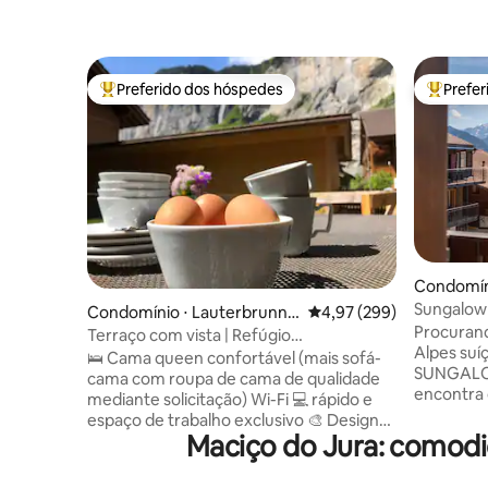
Preferido dos hóspedes
Prefe
Entre os melhores preferidos dos hóspedes
Entre os
Condomín
Sungalow 
Condomínio ⋅ Lauterbrunne
4,97 de uma avaliação m
4,97 (299)
vintage-c
Procuran
n
Terraço com vista | Refúgio
Alpes suí
aconchegante | Estacionamento gratuito
🛌 Cama queen confortável (mais sofá-
SUNGALOW
cama com roupa de cama de qualidade
encontra
mediante solicitação) Wi-Fi 💻 rápido e
Recentem
espaço de trabalho exclusivo 🎨 Design
desfrute
Maciço do Jura: comodi
rústico moderno elegante e grande
totalment
terraço coberto com churrasqueira e
elegantes
móveis 🌄 Vista do terraço das Cataratas