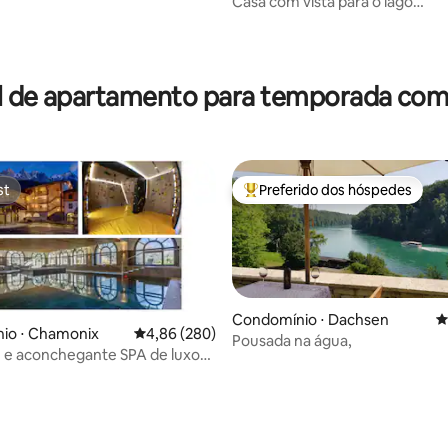
Casa com vista para o lago
(CIR:10306400281)
l de apartamento para temporada com 
st
Preferido dos hóspedes
st
Entre os melhores preferidos d
Condomínio ⋅ Dachsen
4
io ⋅ Chamonix
4,86 de uma avaliação média de 5, 280 avalia
4,86 (280)
Pousada na água,
 e aconchegante SPA de luxo
ce próximo da Suíça
édia de 5, 101 avaliações