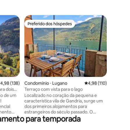
Condomín
Preferido dos hóspedes
Prefe
os hóspedes
Preferido dos hóspedes
Entre o
Tranquili
Apartame
privativo
as monta
Tranquili
sem saíd
privado 
separada.
em 2024.
ções
sala de 
,98 de uma avaliação média de 5, 138 avaliações
4,98 (138)
Condomínio ⋅ Lugano
4,98 de uma avaliação 
4,98 (110)
segundo 
qualidade
ra dois
Terraço com vista para o lago
Estaciona
to de um
Localizado no coração da pequena e
casa. Ar 
!
característica vila de Gandria, surge um
praia/lag
ncial
dos primeiros alojamentos para
com piso
amento
estrangeiros do século passado. O
rtamento para temporada
ante
apartamento amplo e luminoso, com
curta
cerca de 80 metros quadrados, é
bares de
adequado para casais e famílias que