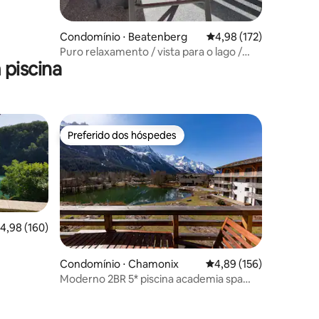
Condomínio ⋅ Beatenberg
4,98 de uma avaliação 
4,98 (172)
Puro relaxamento / vista para o lago /
piscina
montanha / estacionamento gratuito
Preferido dos hóspedes
os hóspedes
Preferido dos hóspedes
,98 de uma avaliação média de 5, 160 avaliações
4,98 (160)
ções
Condomínio ⋅ Chamonix
4,89 de uma avaliação 
4,89 (156)
Moderno 2BR 5* piscina academia spa
garagem vista Mont-Blanc