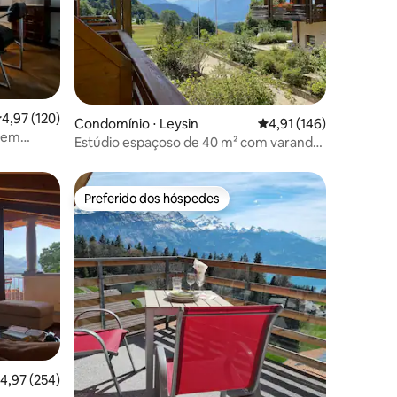
,97 de uma avaliação média de 5, 120 avaliações
4,97 (120)
ções
Condomínio ⋅ Leysin
4,91 de uma avaliação 
4,91 (146)
o em
Estúdio espaçoso de 40 m² com varanda
de 6 m²
Preferido dos hóspedes
os hóspedes
Preferido dos hóspedes
ções
,97 de uma avaliação média de 5, 254 avaliações
4,97 (254)