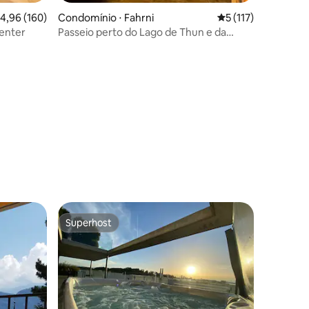
,96 de uma avaliação média de 5, 160 avaliações
4,96 (160)
Condomínio ⋅ Fahrni
5 de uma avaliação 
5 (117)
City Center
Passeio perto do Lago de Thun e da
região de Emmental
ções
Superhost
os hóspedes
Superhost