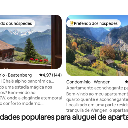
rido dos hóspedes
Preferido dos hóspedes
 melhores preferidos dos hóspedes
Entre os melhores preferidos d
io ⋅ Beatenberg
4,97 de uma avaliação média de 5, 144 avalia
4,97 (144)
| Chalé alpino panorâmica
édia de 5, 299 avaliações
Condomínio ⋅ Wengen
4
hique
do uma estadia mágica nos
Apartamento aconchegante pa
ços? Bem-vindo ao
com vistas deslumbrantes
Bem-vindo ao meu apartamen
, onde a elegância atemporal
quarto quente e aconchegante
 o conforto moderno.
Localizado em uma parte reside
ente renovado em 2024,
tranquila de Wengen, o apart
 de uma cozinha gourmet
dades populares para aluguel de apa
oferece um refúgio aconcheg
e equipada, espaços de estar
perfeito; enquanto está a uma 
 e varanda envolvente com
caminhada dos restaurantes e 