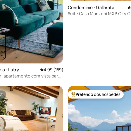
édia de 5, 176 avaliações
Condomínio ⋅ Gallarate
4
Suíte Casa Manzoni MXP 
o ⋅ Lutry
4,99 de uma avaliação média de 5, 159 avalia
4,99 (159)
: apartamento com vista para
estacionamento gratuito
st
Preferido dos hóspedes
st
Entre os melhores preferidos d