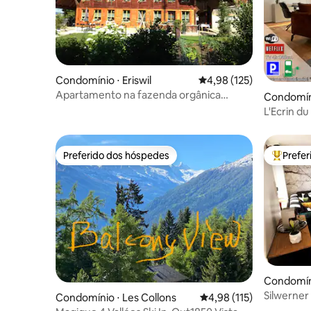
Condomínio ⋅ Eriswil
4,98 de uma avaliação m
4,98 (125)
Apartamento na fazenda orgânica
Condomíni
Flühmatt
L'Ecrin du Forum Cor
Estaciona
Preferido dos hóspedes
Prefe
Preferido dos hóspedes
Entre os
Condomíni
Silwerne
Condomínio ⋅ Les Collons
4,98 de uma avaliação m
4,98 (115)