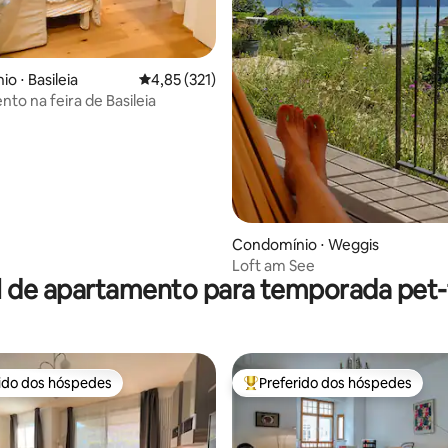
édia de 5, 154 avaliações
o ⋅ Basileia
4,85 de uma avaliação média de 5, 321 avalia
4,85 (321)
to na feira de Basileia
Condomínio ⋅ Weggis
Loft am See
l de apartamento para temporada pet-f
rido dos hóspedes
Preferido dos hóspedes
 melhores preferidos dos hóspedes
Entre os melhores preferidos d