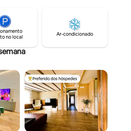
procuram um pouco de relaxamento e
unnen são
uma pausa da vida agitada do dia a dia. O
 da
apartamento está localizado em frente
ao lago e oferece uma vista
roveite:)
deslumbrante de 180°, que pode ser
ionamento
m com um
apreciada a partir do grande terraço,
Ar-condicionado
to no local
bem iluminado e acolhedor, enquanto se
s sobre
saboreia um bom jantar em companhia.
 semana
Preferido dos hóspedes
Entre os melhores preferidos dos hóspedes