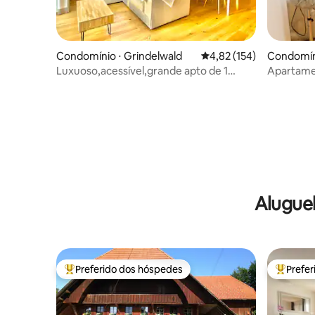
Condomínio ⋅ Grindelwald
4,82 de uma avaliação m
4,82 (154)
Condomíni
Luxuoso,acessível,grande apto de 1
Apartamen
quarto,vista completa para Eiger!
Alugue
Preferido dos hóspedes
Prefe
Entre os melhores preferidos dos hóspedes
Entre os