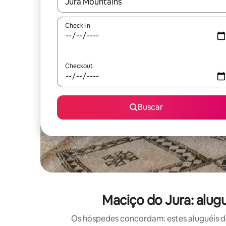
Quando os resultados estiverem disponíveis, expl
Check-in
Checkout
Buscar
Maciço do Jura: alu
Os hóspedes concordam: estes aluguéis d