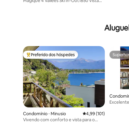
Magique 4 Vallées Ski In-Out1850 Vista
XL/Piscina/Sauna
Alugue
Preferido dos hóspedes
Superho
Entre os melhores preferidos dos hóspedes
Superho
Condomín
Excelente
HomeOffi
Condomínio ⋅ Minusio
4,99 de uma avaliação m
4,99 (101)
Vivendo com conforto e vista para o
lago, Minusio, Locarno