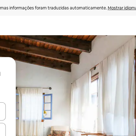
mas informações foram traduzidas automaticamente. 
Mostrar idioma
ore-os usando as seta para cima e para baixo do teclado ou tocando e