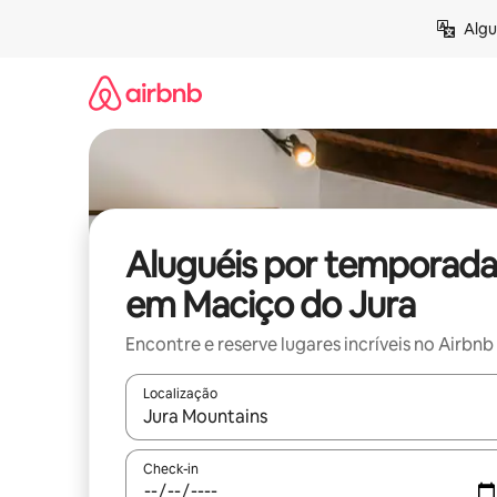
Pular
Algu
para
o
conteúdo
Aluguéis por temporada
em Maciço do Jura
Encontre e reserve lugares incríveis no Airbnb
Localização
Quando os resultados estiverem disponíveis, expl
Check-in