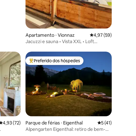
Apartamento ⋅ Vionnaz
4,97 de uma avaliação
4,97 (59)
Jacuzzi e sauna • Vista XXL • Loft
exclusivo
Preferido dos hóspedes
Entre os melhores preferidos dos hóspedes
ções
4,93 de uma avaliação média de 5, 72 avaliações
4,93 (72)
Parque de férias ⋅ Eigenthal
5 de uma avaliação
5 (41)
Alpengarten Eigenthal: retiro de bem-
estar privativo