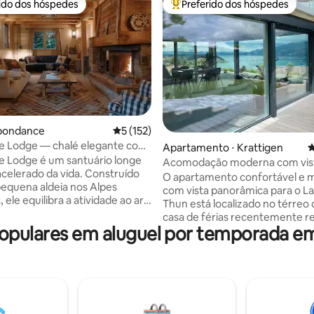
rido dos hóspedes
Preferido dos hóspedes
 melhores preferidos dos hóspedes
Entre os melhores preferidos d
Abondance
5 de uma avaliação média de 5, 152 avalia
5 (152)
e Lodge — chalé elegante com
média de 5, 30 avaliações
Apartamento ⋅ Krattigen
4
vel
 Lodge é um santuário longe
Acomodação moderna com vis
acelerado da vida. Construído
panorâmica para o Lago de Th
O apartamento confortável e
equena aldeia nos Alpes
com vista panorâmica para o L
 ele equilibra a atividade ao ar
Thun está localizado no térreo
o descanso e o retiro. Seus
casa de férias recentemente r
es combinam acabamentos
pulares em aluguel por temporada em
Está localizado em uma área tra
s e modernos com toques
vila e é o ponto de partida para
ais únicos. As camas são
excursões às montanhas e lagos
nte confortáveis e os
para 4 pessoas. Terraço com vis
 são estilizados
lago e 2 espreguiçadeiras, gra
lmente com azulejos ousados. O
churrasqueira com 1 caixa de lenha 
rraço é um ponto focal, o lugar
mapa panorâmico (vários desc