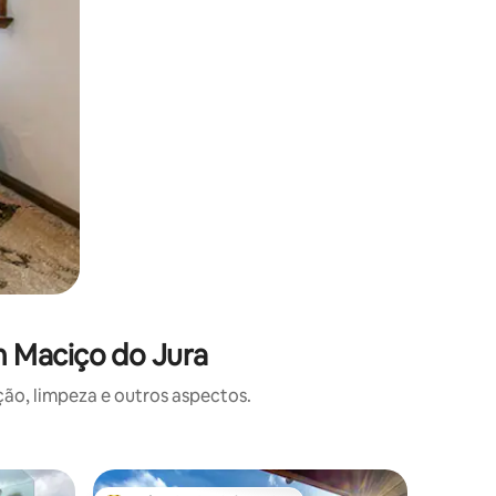
m Maciço do Jura
o, limpeza e outros aspectos.
Apartam