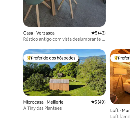
Casa ⋅ Verzasca
5 de uma avaliação 
5 (43)
Rústico antigo com vista deslumbrante e
jardim
Preferido dos hóspedes
Prefe
Entre os melhores preferidos dos hóspedes
Entre os
Microcasa ⋅ Meillerie
5 de uma avaliação 
5 (49)
A Tiny das Plantées
Loft ⋅ Mu
Loft fami