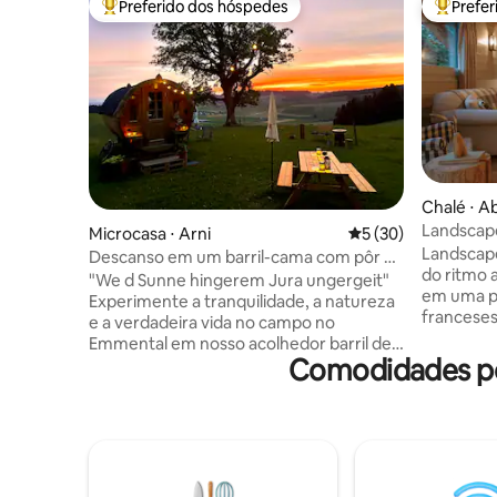
Preferido dos hóspedes
Prefe
Entre os melhores preferidos dos hóspedes
Entre os
Chalé ⋅ 
Landscap
Microcasa ⋅ Arni
5 de uma avaliação 
5 (30)
vista incrí
Landscape
Descanso em um barril-cama com pôr do
do ritmo 
sol panorâmico
"We d Sunne hingerem Jura ungergeit"
em uma p
Experimente a tranquilidade, a natureza
franceses,
e a verdadeira vida no campo no
livre com 
Emmental em nosso acolhedor barril de
interior
Comodidades po
madeira, bem ao lado da fazenda. Sob o
elegante
grande bordo com uma ampla vista
tradicion
sobre as colinas, você encontrará um
luxuosame
lugar para relaxar – especialmente
banheiros
bonito ao pôr do sol. Um barril decorado
individua
com carinho, sua própria área externa
grande te
com mesa, espreguiçadeiras e