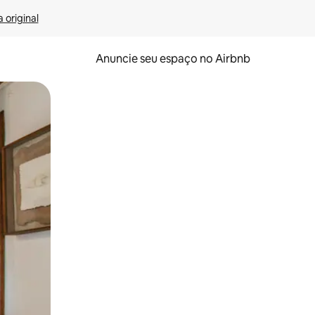
 original
Anuncie seu espaço no Airbnb
 deslizando o dedo na tela.