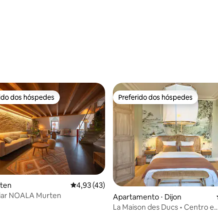
média de 5, 43 avaliações
rido dos hóspedes
Preferido dos hóspedes
 melhores preferidos dos hóspedes
Preferido dos hóspedes
média de 5, 49 avaliações
rten
4,93 de uma avaliação média de 5, 43 avalia
4,93 (43)
liar NOALA Murten
Apartamento ⋅ Dijon
La Maison des Ducs • Centro e
decoração de excelência