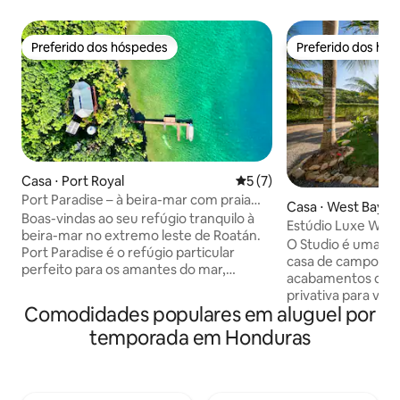
Preferido dos hóspedes
Preferido dos hó
Preferido dos hóspedes
Preferido dos hó
Casa ⋅ Port Royal
5 de uma avaliação média d
5 (7)
Port Paradise – à beira-mar com praia
Casa ⋅ West Bay
privativa e doca
Boas-vindas ao seu refúgio tranquilo à
Estúdio Luxe Wes
beira-mar no extremo leste de Roatán.
piscina privativa -
O Studio é uma e
Port Paradise é o refúgio particular
casa de campo ca
perfeito para os amantes do mar,
acabamentos de qu
oferecendo acesso direto a mergulho
privativa para voc
autônomo e snorkel de alto nível na Cow
Comodidades populares em aluguel por
não estiver na bela
& Calf, onde você poderá nadar em meio
dispõe de uma cam
temporada em Honduras
a um vibrante caleidoscópio de peixes e
confortável, corti
outras incríveis formas de vida marinha
cama, cozinha co
nas águas cristalinas do Caribe. Desfrute
quartzo, teto abo
da comodidade do ar-condicionado, Wi-
condicionado e ve