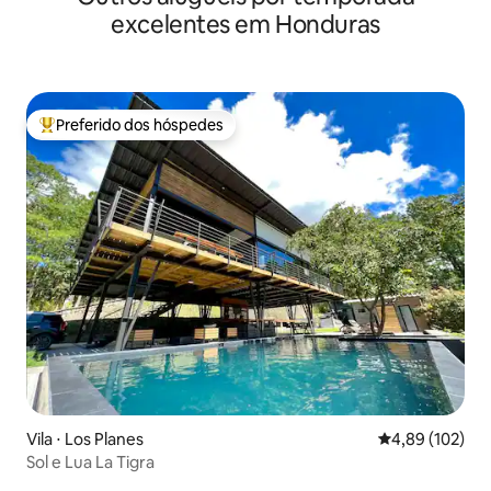
excelentes em Honduras
Preferido dos hóspedes
Entre os melhores preferidos dos hóspedes
Vila ⋅ Los Planes
4,89 de uma av
4,89 (102)
Sol e Lua La Tigra