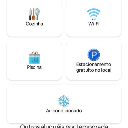
Fi rápido, ajuda com o transporte e dicas
conforto. Tudo i
locais personalizadas para uma aventura
de 3-4 minutos at
inesquecível na ilha. ⭑Entre em contato
praia de West Bay
conosco para obter descontos sazonais⭑
área com praia pa
Cozinha
Wi-Fi
Desfrute de fácil
de West Bay Beac
Estacionamento
Piscina
gratuito no local
Ar-condicionado
Outros aluguéis por temporada