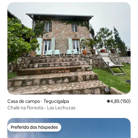
Casa de campo ⋅ Tegucigalpa
4,85 de uma av
4,85 (150)
Chalé na floresta - Las Lechuzas
Preferido dos hóspedes
Preferido dos hóspedes