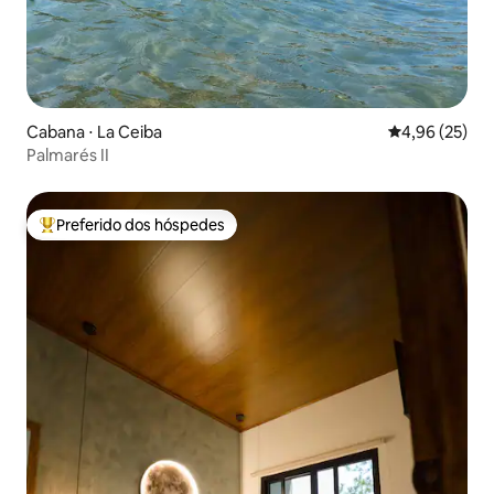
Cabana ⋅ La Ceiba
4,96 de uma a
4,96 (25)
Palmarés II
Preferido dos hóspedes
Entre os melhores preferidos dos hóspedes