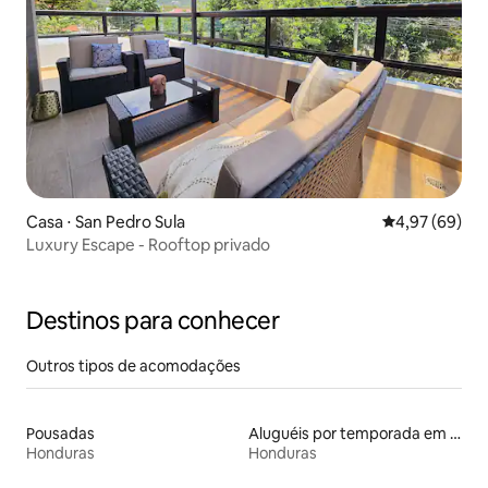
Casa ⋅ San Pedro Sula
4,97 de uma a
4,97 (69)
Luxury Escape - Rooftop privado
Destinos para conhecer
Outros tipos de acomodações
Pousadas
Aluguéis por temporada em hotéis-fazenda
Honduras
Honduras