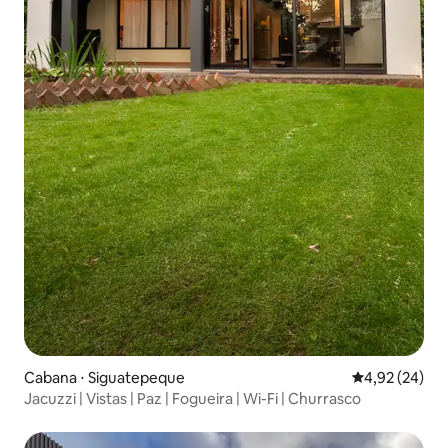
Cabana ⋅ Siguatepeque
4,92 de uma a
4,92 (24)
Jacuzzi | Vistas | Paz | Fogueira | Wi-Fi | Churrasco