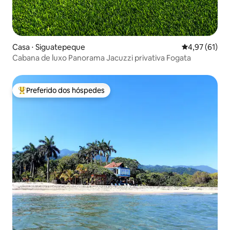
Casa ⋅ Siguatepeque
4,97 de uma a
4,97 (61)
Cabana de luxo Panorama Jacuzzi privativa Fogata
Preferido dos hóspedes
Entre os melhores preferidos dos hóspedes