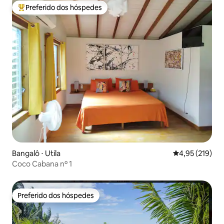
Preferido dos hóspedes
Entre os melhores preferidos dos hóspedes
Bangalô ⋅ Utila
4,95 de uma av
4,95 (219)
Coco Cabana nº 1
Preferido dos hóspedes
Preferido dos hóspedes