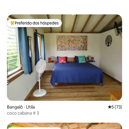
Preferido dos hóspedes
Entre os melhores preferidos dos hóspedes
Bangalô ⋅ Utila
5 de uma a
5 (73)
coco cabana # 3