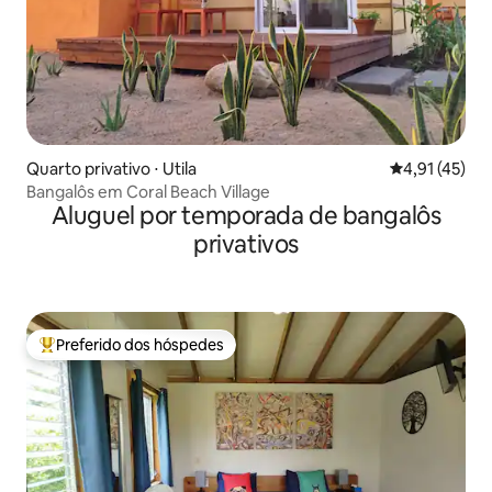
Quarto privativo ⋅ Utila
4,91 de uma a
4,91 (45)
Bangalôs em Coral Beach Village
Aluguel por temporada de bangalôs
privativos
Preferido dos hóspedes
Entre os melhores preferidos dos hóspedes