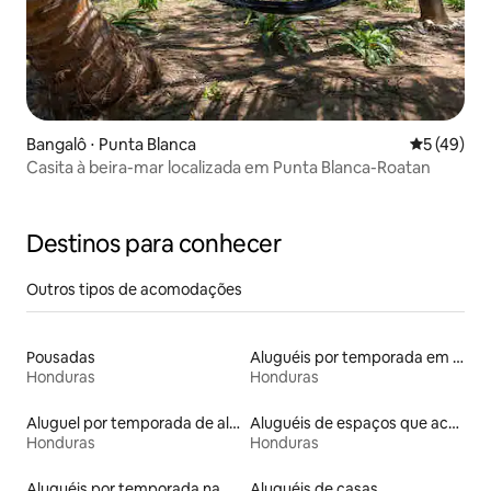
Bangalô ⋅ Punta Blanca
5 de uma a
5 (49)
Casita à beira-mar localizada em Punta Blanca-Roatan
Destinos para conhecer
Outros tipos de acomodações
Pousadas
Aluguéis por temporada em hotéis-fazenda
Honduras
Honduras
Aluguel por temporada de alojamentos ecológicos
Aluguéis de espaços que aceitam animais de estimação
Honduras
Honduras
Aluguéis por temporada na orla
Aluguéis de casas