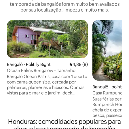
temporada de bangalôs foram muito bem avaliados
por sua localização, limpeza e muito mais.
Bangalô ⋅ Politilly Bight
4,88 de uma avaliação média d
4,88 (8)
Ocean Palms Bungalow - Tamanho
perfeito
Bangalô Ocean Palms, casa com 1 quarto
com cama queen size, cercada por
Bangalô ⋅ point
palmeiras, plumérias e hibiscos. Ótimas
vistas para o mar e o jardim, deck
Casa Rumpunch - 
coberto enorme. Entrada privativa para
grande com terra
Suas férias perfeit
a garagem e estacionamento. Aluguéis
Rumpunch House. 
de um mês ou mais são preferidos. A
cheia de experiênc
Ocean Palms é alimentada por um
pesca, passeios, di
sistema solar com baterias, sem surtos
Honduras: comodidades populares para
bem-estar. Um lu
de energia ou interrupções de
ainda passa devag