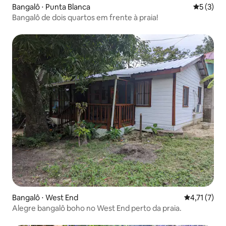
Bangalô ⋅ Punta Blanca
5 de uma 
5 (3)
Bangalô de dois quartos em frente à praia!
Bangalô ⋅ West End
4,71 de uma 
4,71 (7)
Alegre bangalô boho no West End perto da praia.