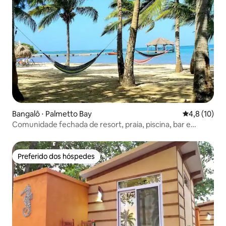
Bangalô ⋅ Palmetto Bay
4,8 de uma a
4,8 (10)
Comunidade fechada de resort, praia, piscina, bar e
churrasqueira
Preferido dos hóspedes
Preferido dos hóspedes