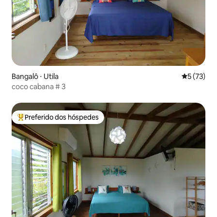
Bangalô ⋅ Utila
5 de uma a
5 (73)
coco cabana # 3
Preferido dos hóspedes
Entre os melhores preferidos dos hóspedes