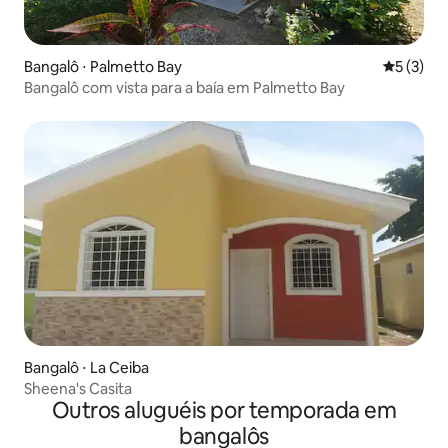
Bangalô ⋅ Palmetto Bay
5 de uma 
5 (3)
Bangalô com vista para a baía em Palmetto Bay
Bangalô ⋅ La Ceiba
Sheena's Casita
Outros aluguéis por temporada em
bangalôs