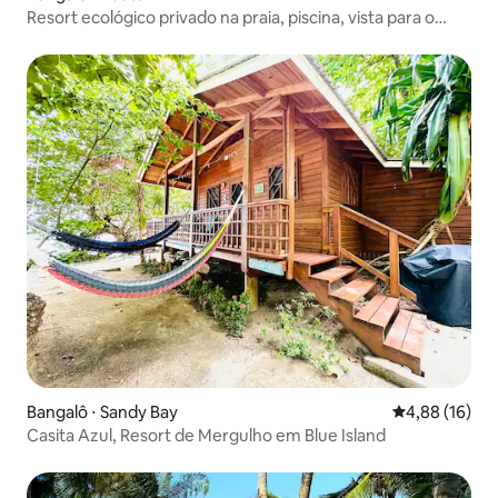
Resort ecológico privado na praia, piscina, vista para o
mar, mergulho
Bangalô ⋅ Sandy Bay
4,88 de uma a
4,88 (16)
Casita Azul, Resort de Mergulho em Blue Island