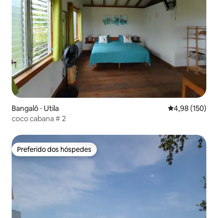
Bangalô ⋅ Utila
4,98 de uma av
4,98 (150)
coco cabana # 2
Preferido dos hóspedes
Preferido dos hóspedes