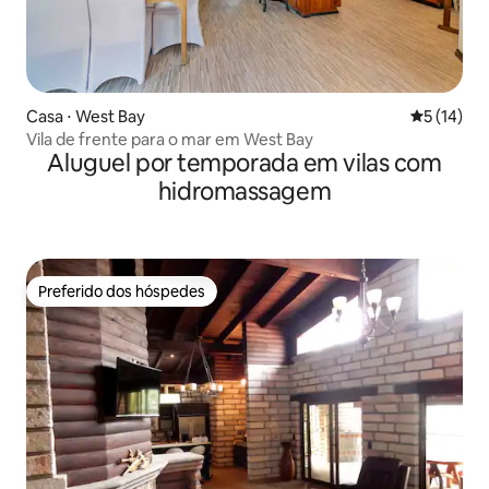
Casa ⋅ West Bay
5 de uma a
5 (14)
Vila de frente para o mar em West Bay
Aluguel por temporada em vilas com
hidromassagem
Preferido dos hóspedes
Preferido dos hóspedes