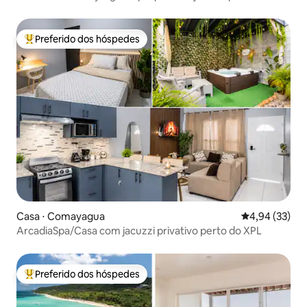
Preferido dos hóspedes
Entre os melhores preferidos dos hóspedes
Casa ⋅ Comayagua
4,94 de uma a
4,94 (33)
ArcadiaSpa/Casa com jacuzzi privativo perto do XPL
Preferido dos hóspedes
Entre os melhores preferidos dos hóspedes