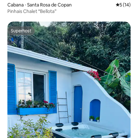
Cabana ⋅ Santa Rosa de Copan
5 de uma a
5 (14)
Pinhais Chalet “Bellota”
Superhost
Superhost