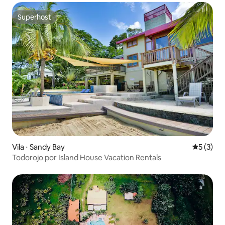
Superhost
Superhost
Vila ⋅ Sandy Bay
5 de uma 
5 (3)
Todorojo por Island House Vacation Rentals