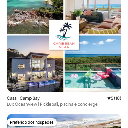
Casa ⋅ Camp Bay
5 de uma a
5 (18)
Lux Oceanview | Pickleball, piscina e concierge
Preferido dos hóspedes
Preferido dos hóspedes