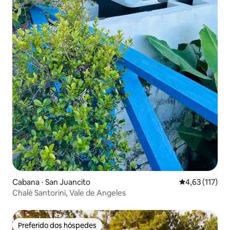
Cabana ⋅ San Juancito
4,63 de uma av
4,63 (117)
Chalé Santorini, Vale de Angeles
Preferido dos hóspedes
Preferido dos hóspedes