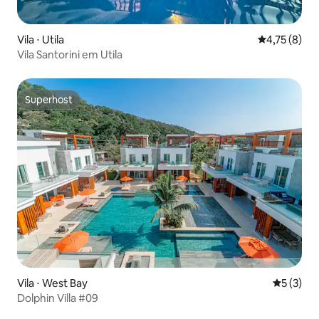
Vila ⋅ Utila
4,75 de uma 
4,75 (8)
Vila Santorini em Utila
Superhost
Superhost
Vila ⋅ West Bay
5 de uma 
5 (3)
Dolphin Villa #09