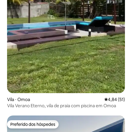
Vila ⋅ Omoa
4,84 de uma a
4,84 (51)
Vila Verano Eterno, vila de praia com piscina em Omoa
Preferido dos hóspedes
Preferido dos hóspedes