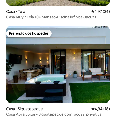
Casa ⋅ Tela
4,97 de uma a
4,97 (34)
Casa Muyir Tela 10+ Mansão•Piscina infinita•Jacuzzi
Preferido dos hóspedes
Preferido dos hóspedes
Casa ⋅ Siguatepeque
4,94 de uma a
4,94 (18)
Casa Aura Luxury Siguatepeque com jacuzzi privativa