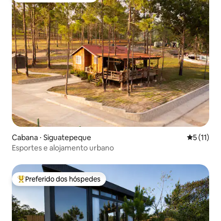
Cabana ⋅ Siguatepeque
5 de uma a
5 (11)
Esportes e alojamento urbano
Preferido dos hóspedes
Entre os melhores preferidos dos hóspedes