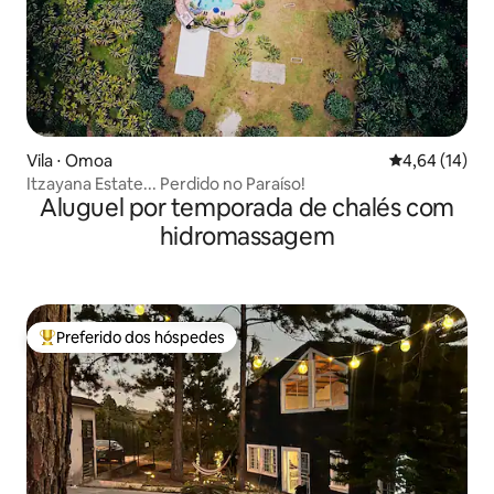
Vila ⋅ Omoa
4,64 de uma a
4,64 (14)
Itzayana Estate... Perdido no Paraíso!
Aluguel por temporada de chalés com
hidromassagem
Preferido dos hóspedes
Entre os melhores preferidos dos hóspedes