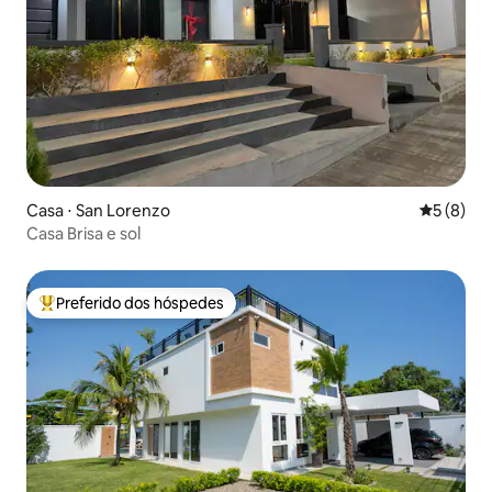
Casa ⋅ San Lorenzo
5 de uma 
5 (8)
Casa Brisa e sol
Preferido dos hóspedes
Entre os melhores preferidos dos hóspedes