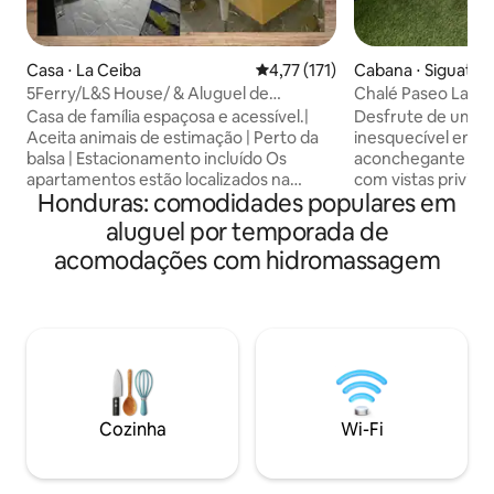
Casa ⋅ La Ceiba
4,77 de uma avaliação média de 
4,77 (171)
Cabana ⋅ Siguate
5Ferry/L&S House/ & Aluguel de
Chalé Paseo La La
apartamentos
Casa de família espaçosa e acessível.|
Desfrute de uma 
Aceita animais de estimação | Perto da
inesquecível em n
balsa | Estacionamento incluído Os
aconchegante cer
apartamentos estão localizados na
com vistas privile
Honduras: comodidades populares em
mesma propriedade que a casa principal
que convida você a
e possuem entrada privativa. Os
desconectar. Com um quarto moderno
aluguel por temporada de
hóspedes que alugam a casa podem
e super aconchega
acomodações com hidromassagem
trazer até dois veículos, ambos devem
lhe dar conforto, 
ser estacionados dentro da garagem. ✔
descanso repousan
Acomoda até 12 hóspedes ✔ Água
pode relaxar na ja
quente disponível ✔ Aceita animais de
momentos especiai
estimação No momento do check-in,
por um ambiente n
todos os adultos devem apresentar um
Aqui, cada nascer 
documento de identificação oficial
vivenciado de form
válido. Este é um requisito obrigatório do
Cozinha
Wi-Fi
condomínio fechado. Obrigado.