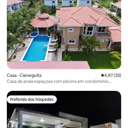
Casa ⋅ Cieneguita
4,97 de uma a
4,97 (33)
Casa de praia espaçosa com piscina em condomínio
fechado
Preferido dos hóspedes
Preferido dos hóspedes