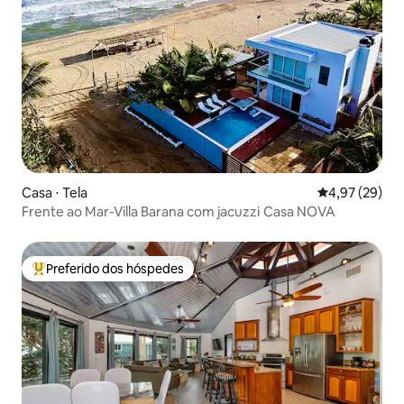
Casa ⋅ Tela
4,97 de uma a
4,97 (29)
Frente ao Mar-Villa Barana com jacuzzi Casa NOVA
Preferido dos hóspedes
Entre os melhores preferidos dos hóspedes