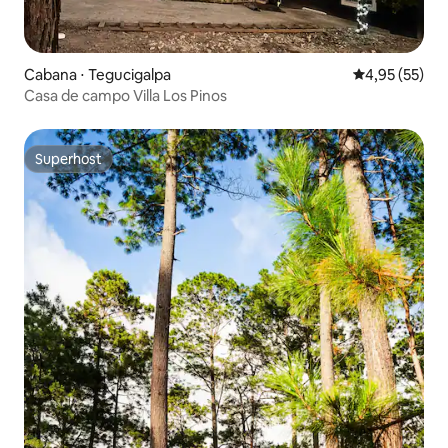
Cabana ⋅ Tegucigalpa
4,95 de uma a
4,95 (55)
Casa de campo Villa Los Pinos
Superhost
Superhost