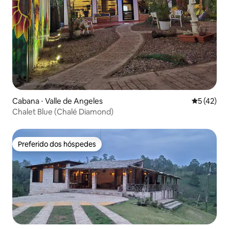
Cabana ⋅ Valle de Angeles
5 de uma a
5 (42)
Chalet Blue (Chalé Diamond)
Preferido dos hóspedes
Preferido dos hóspedes