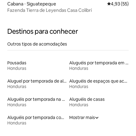
Cabana ⋅ Siguatepeque
4,93 de uma a
4,93 (55)
Fazenda Tierra de Leyendas Casa Colibrí
Destinos para conhecer
Outros tipos de acomodações
Pousadas
Aluguéis por temporada em hotéis-fazenda
Honduras
Honduras
Aluguel por temporada de alojamentos ecológicos
Aluguéis de espaços que aceitam animais de estimação
Honduras
Honduras
Aluguéis por temporada na orla
Aluguéis de casas
Honduras
Honduras
Aluguéis por temporada com caiaque
Mostrar mais
Honduras