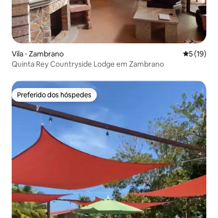
Vila ⋅ Zambrano
5 de uma a
5 (19)
Quinta Rey Countryside Lodge em Zambrano
Preferido dos hóspedes
Preferido dos hóspedes