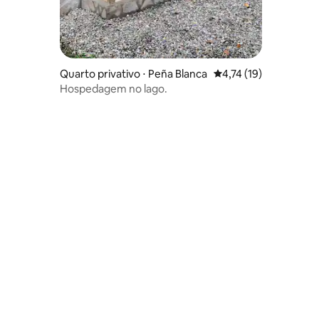
Quarto privativo ⋅ Peña Blanca
4,74 de uma avaliação
4,74 (19)
Hospedagem no lago.