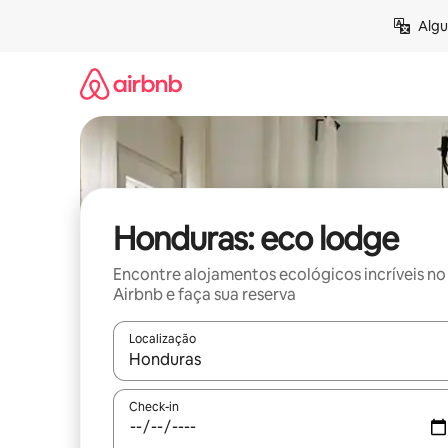
Pular
Algu
para
o
conteúdo
Honduras: eco lodge
Encontre alojamentos ecológicos incríveis no
Airbnb e faça sua reserva
Localização
Quando os resultados estiverem disponíveis, expl
Check-in