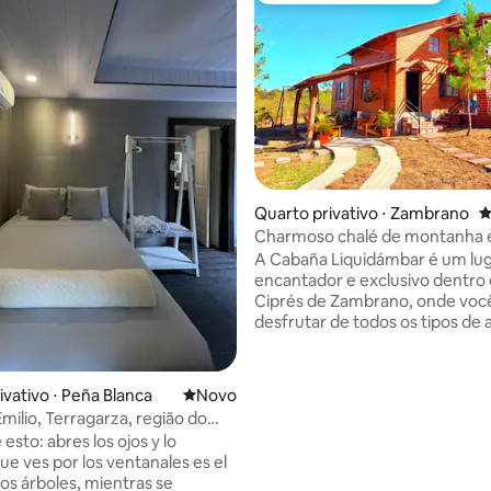
Quarto privativo ⋅ Zambrano
4
Charmoso chalé de montanha e
Ciprés
A Cabaña Liquidámbar é um lu
encantador e exclusivo dentro d
Ciprés de Zambrano, onde voc
desfrutar de todos os tipos de 
com sua família e amigos, rode
imponentes florestas de pinhe
um clima quente durante o dia e
ivativo ⋅ Peña Blanca
Novo lugar para ficar
Novo
noite. Ideal para atividades na p
Emilio, Terragarza, região do
terraço, área de descanso com
ojoa.
esto: abres los ojos y lo
jardins, brinquedos infantis e 
ue ves por los ventanales es el
uma fogueira até ver o amanhecer.
los árboles, mientras se
você pode criar suas melhores