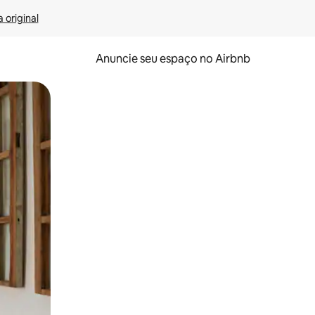
 original
Anuncie seu espaço no Airbnb
 deslizando o dedo na tela.