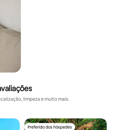
valiações
alização, limpeza e muito mais.
Quarto pr
Preferido dos hóspedes
Superho
Preferido dos hóspedes
Superho