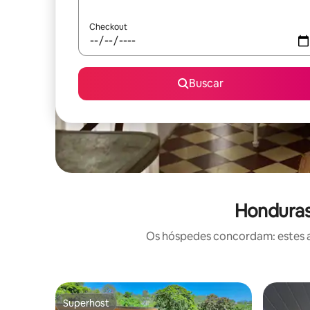
Checkout
Buscar
Honduras
Os hóspedes concordam: estes a
Superhost
Superhost