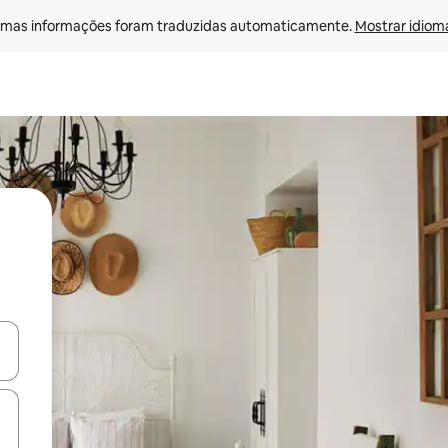
mas informações foram traduzidas automaticamente. 
Mostrar idioma
ore-os usando as seta para cima e para baixo do teclado ou tocando e