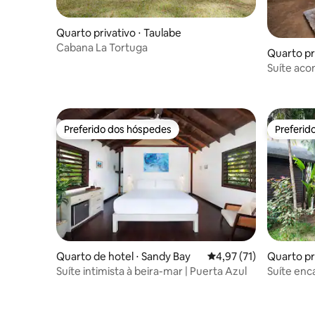
Quarto privativo ⋅ Taulabe
Cabana La Tortuga
Quarto pr
Suíte aco
para o ma
Preferido dos hóspedes
Preferid
Preferido dos hóspedes
Preferid
Quarto de hotel ⋅ Sandy Bay
4,97 de uma avaliação 
4,97 (71)
Quarto pr
Suíte intimista à beira-mar | Puerta Azul
Suíte enc
Porta azu