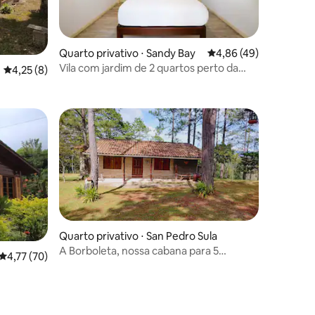
ções
Quarto privativo ⋅ Sandy Bay
4,86 de uma avaliação
4,86 (49)
Vila com jardim de 2 quartos perto da
4,25 de uma avaliação média de 5, 8 avaliações
4,25 (8)
praia | Puerta Azul
Quarto privativo ⋅ San Pedro Sula
A Borboleta, nossa cabana para 5
ções
4,77 de uma avaliação média de 5, 70 avaliações
4,77 (70)
pessoas