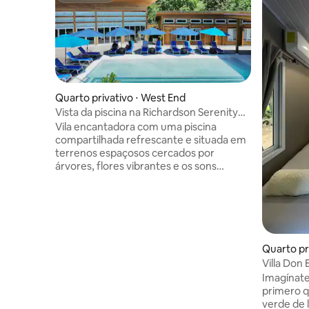
Quarto privativo ⋅ West End
Vista da piscina na Richardson Serenity
Villa, West End
Vila encantadora com uma piscina
compartilhada refrescante e situada em
terrenos espaçosos cercados por
árvores, flores vibrantes e os sons
suaves da natureza. A apenas 5 minutos
de carro da praia! A Richardson Serenity
Villa dispõe de 4 quartos para até 8
hóspedes projetados especificamente
para hóspedes com mobilidade limitada,
oferecendo espaços seguros,
Quarto pr
confortáveis e acessíveis para relaxar.
Villa Don 
Dito isso, todos são bem-vindos para
Lago de Y
Imagínate 
desfrutar deste retiro tranquilo, um lugar
primero q
ideal para relaxar e recarregar as
verde de 