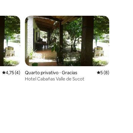
4,75 de uma avaliação média de 5, 4 avaliações
4,75 (4)
Quarto privativo ⋅ Gracias
5 de uma avaliaçã
5 (8)
Hotel Cabañas Valle de Sucot