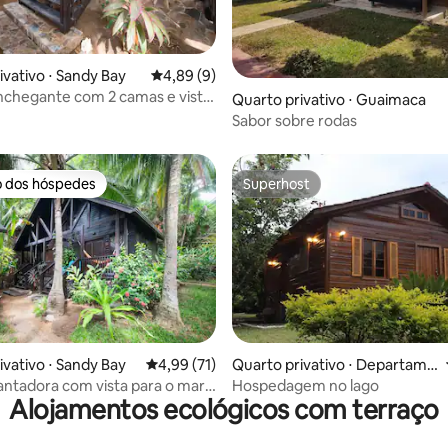
ivativo ⋅ Sandy Bay
4,89 de uma avaliação média de 5, 9 avalia
4,89 (9)
nchegante com 2 camas e vista
Quarto privativo ⋅ Guaimaca
r | Puerta Azul
Sabor sobre rodas
o dos hóspedes
Superhost
o dos hóspedes
Superhost
média de 5, 71 avaliações
ivativo ⋅ Sandy Bay
4,99 de uma avaliação média de 5, 71 avalia
4,99 (71)
Quarto privativo ⋅ Departame
nto de Cortés
antadora com vista para o mar |
Hospedagem no lago
Alojamentos ecológicos com terraço
l