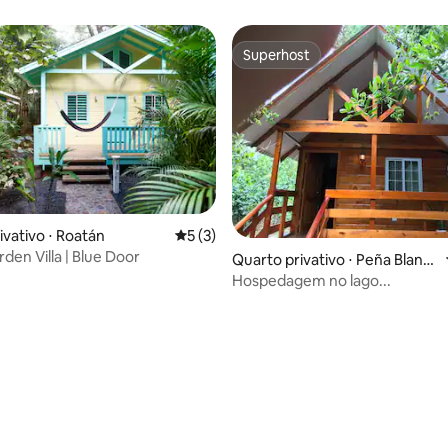
Superhost
Superhost
ivativo ⋅ Roatán
5 de uma avaliação média de 5, 3 avalia
5 (3)
den Villa | Blue Door
Quarto privativo ⋅ Peña Blanc
a
Hospedagem no lago...