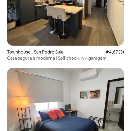
Townhouse ⋅ San Pedro Sula
4,67 de uma 
4,67 (3)
Casa segura e moderna | Self check-in + garagem