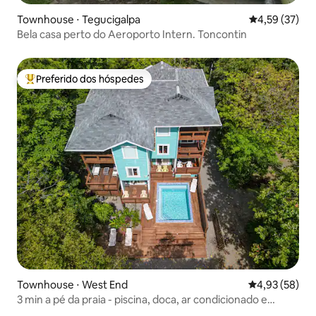
Townhouse ⋅ Tegucigalpa
4,59 de uma a
4,59 (37)
Bela casa perto do Aeroporto Intern. Toncontin
Preferido dos hóspedes
Entre os melhores preferidos dos hóspedes
Townhouse ⋅ West End
4,93 de uma a
4,93 (58)
3 min a pé da praia - piscina, doca, ar condicionado e
caiaques gratuitos