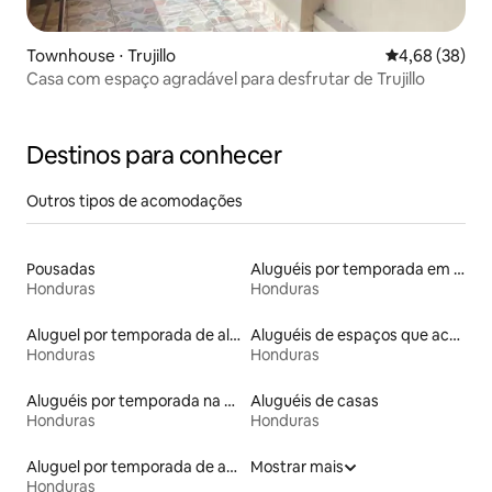
Townhouse ⋅ Trujillo
4,68 de uma a
4,68 (38)
Casa com espaço agradável para desfrutar de Trujillo
Destinos para conhecer
Outros tipos de acomodações
Pousadas
Aluguéis por temporada em hotéis-fazenda
Honduras
Honduras
Aluguel por temporada de alojamentos ecológicos
Aluguéis de espaços que aceitam animais de estimação
Honduras
Honduras
Aluguéis por temporada na orla
Aluguéis de casas
Honduras
Honduras
Aluguel por temporada de apart-hotéis
Mostrar mais
Honduras