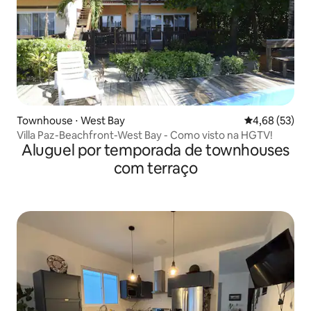
Townhouse ⋅ West Bay
4,68 de uma a
4,68 (53)
Villa Paz-Beachfront-West Bay - Como visto na HGTV!
Aluguel por temporada de townhouses
com terraço