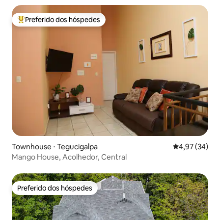
Preferido dos hóspedes
Entre os melhores preferidos dos hóspedes
Townhouse ⋅ Tegucigalpa
4,97 de uma a
4,97 (34)
Mango House, Acolhedor, Central
Preferido dos hóspedes
Preferido dos hóspedes