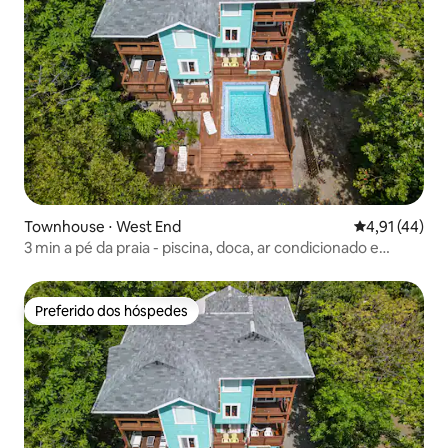
Townhouse ⋅ West End
4,91 de uma a
4,91 (44)
3 min a pé da praia - piscina, doca, ar condicionado e
caiaques gratuitos
Preferido dos hóspedes
Preferido dos hóspedes