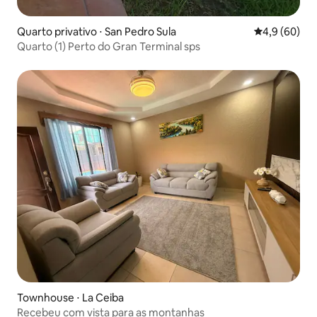
Quarto privativo ⋅ San Pedro Sula
4,9 de uma a
4,9 (60)
Quarto (1) Perto do Gran Terminal sps
Townhouse ⋅ La Ceiba
Recebeu com vista para as montanhas