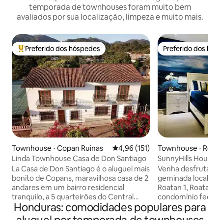
temporada de townhouses foram muito bem
avaliados por sua localização, limpeza e muito mais.
Preferido dos hóspedes
Preferido dos hó
Entre os melhores preferidos dos hóspedes
Preferido dos hó
Townhouse ⋅ Copan Ruinas
4,96 de uma avaliação média de 
4,96 (151)
Townhouse ⋅ Roat
Linda Townhouse Casa de Don Santiago
SunnyHills House a
La Casa de Don Santiago é o aluguel mais
Venha desfrutar 
bonito de Copans, maravilhosa casa de 2
geminada localiz
andares em um bairro residencial
Roatan 1, Roatan.
tranquilo, a 5 quarteirões do Central
condomínio fecha
Honduras: comodidades populares para
Park. Foi construído propositadamente
de segurança 24 ho
pelo proprietário como uma unidade de
semana. Está tota