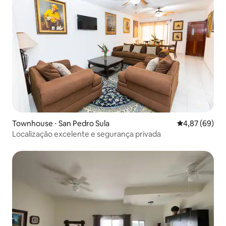
Townhouse ⋅ San Pedro Sula
4,87 de uma a
4,87 (69)
Localização excelente e segurança privada