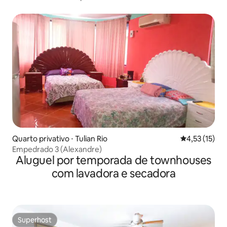
Quarto privativo ⋅ Tulian Rio
4,53 de uma a
4,53 (15)
Empedrado 3 (Alexandre)
Aluguel por temporada de townhouses
com lavadora e secadora
Superhost
Superhost