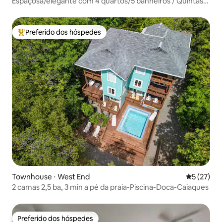
Espaçosa/elegante com 4 quartos/5 banheiros / Quintas
Los Laureles
Preferido dos hóspedes
Entre os melhores preferidos dos hóspedes
Townhouse ⋅ West End
5 de uma a
5 (27)
2 camas 2,5 ba, 3 min a pé da praia-Piscina-Doca-Caiaques
Preferido dos hóspedes