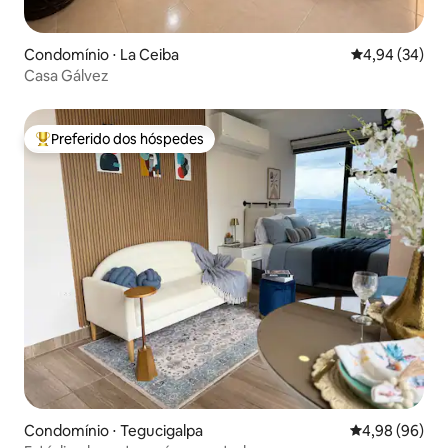
Condomínio ⋅ La Ceiba
4,94 de uma a
4,94 (34)
Casa Gálvez
Preferido dos hóspedes
Entre os melhores preferidos dos hóspedes
Condomínio ⋅ Tegucigalpa
4,98 de uma av
4,98 (96)