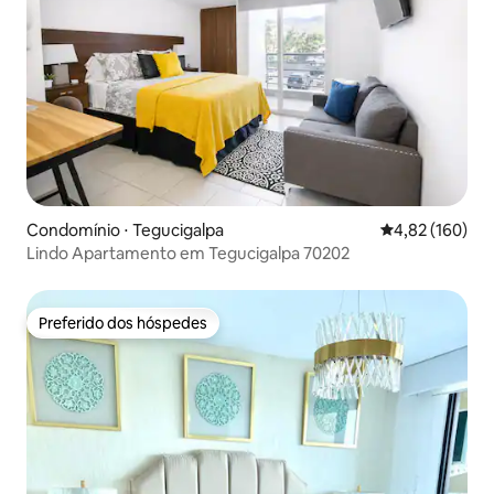
Condomínio ⋅ Tegucigalpa
4,82 de uma av
4,82 (160)
Lindo Apartamento em Tegucigalpa 70202
Preferido dos hóspedes
Preferido dos hóspedes