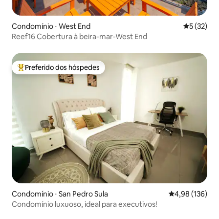
Condomínio ⋅ West End
5 de uma a
5 (32)
Reef16 Cobertura à beira-mar-West End
Preferido dos hóspedes
Entre os melhores preferidos dos hóspedes
Condomínio ⋅ San Pedro Sula
4,98 de uma av
4,98 (136)
Condomínio luxuoso, ideal para executivos!