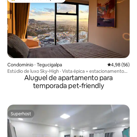
Entre os melhores preferidos dos hóspedes
Condomínio ⋅ Tegucigalpa
4,98 de uma a
4,98 (56)
Estúdio de luxo Sky-High · Vista épica + estacionamento
Aluguel de apartamento para
gratuito
temporada pet-friendly
Superhost
Superhost