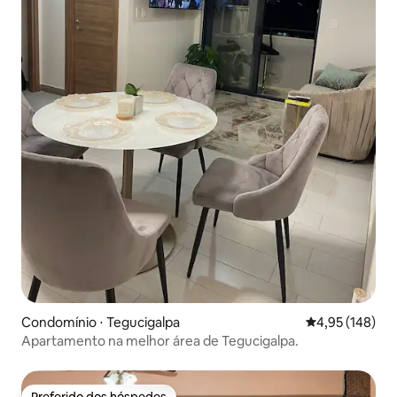
Condomínio ⋅ Tegucigalpa
4,95 de uma av
4,95 (148)
Apartamento na melhor área de Tegucigalpa.