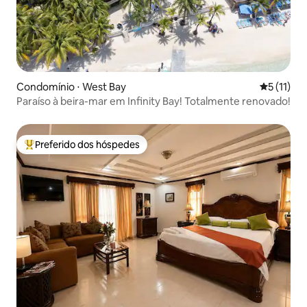
Condomínio ⋅ West Bay
5 de uma a
5 (11)
Paraíso à beira-mar em Infinity Bay! Totalmente renovado!
Preferido dos hóspedes
Entre os melhores preferidos dos hóspedes