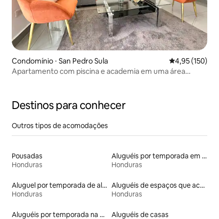
Condomínio ⋅ San Pedro Sula
4,95 de uma av
4,95 (150)
Apartamento com piscina e academia em uma área
segura
Destinos para conhecer
Outros tipos de acomodações
Pousadas
Aluguéis por temporada em hotéis-fazenda
Honduras
Honduras
Aluguel por temporada de alojamentos ecológicos
Aluguéis de espaços que aceitam animais de estimação
Honduras
Honduras
Aluguéis por temporada na orla
Aluguéis de casas