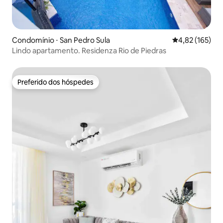
Condomínio ⋅ San Pedro Sula
4,82 de uma av
4,82 (165)
Lindo apartamento. Residenza Rio de Piedras
Preferido dos hóspedes
Preferido dos hóspedes