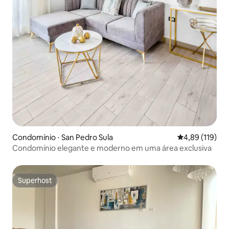
Condomínio ⋅ San Pedro Sula
4,89 de uma av
4,89 (119)
Condomínio elegante e moderno em uma área exclusiva
Superhost
Superhost