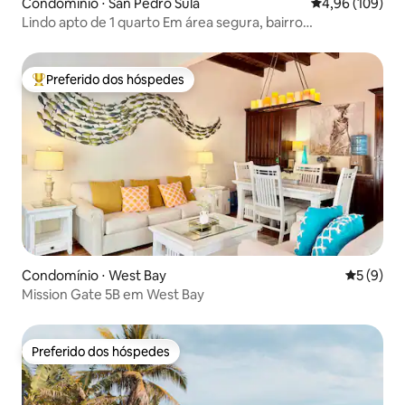
Condomínio ⋅ San Pedro Sula
4,96 de uma av
4,96 (109)
Lindo apto de 1 quarto Em área segura, bairro
Universitário
Preferido dos hóspedes
Entre os melhores preferidos dos hóspedes
Condomínio ⋅ West Bay
5 de uma 
5 (9)
Mission Gate 5B em West Bay
Preferido dos hóspedes
Preferido dos hóspedes