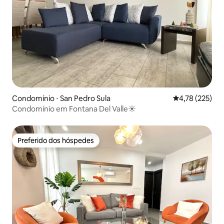
Condomínio ⋅ San Pedro Sula
4,78 de uma av
4,78 (225)
Condomínio em Fontana Del Valle☀️
Preferido dos hóspedes
Preferido dos hóspedes