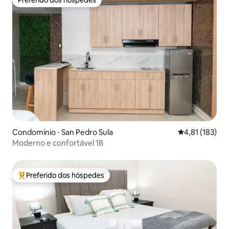
Preferido dos hóspedes
Preferido dos hóspedes
Condomínio ⋅ San Pedro Sula
4,81 de uma av
4,81 (183)
Moderno e confortável 1B
Preferido dos hóspedes
Entre os melhores preferidos dos hóspedes