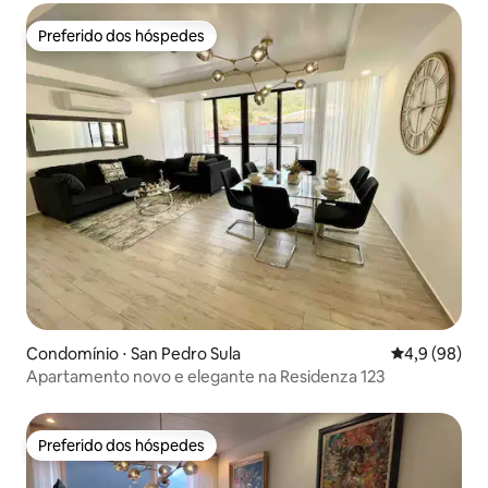
Preferido dos hóspedes
Preferido dos hóspedes
Condomínio ⋅ San Pedro Sula
4,9 de uma a
4,9 (98)
Apartamento novo e elegante na Residenza 123
Preferido dos hóspedes
Preferido dos hóspedes