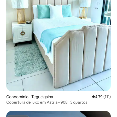
Condomínio ⋅ Tegucigalpa
4,79 de uma av
4,79 (111)
Cobertura de luxo em Astria - 908 | 3 quartos