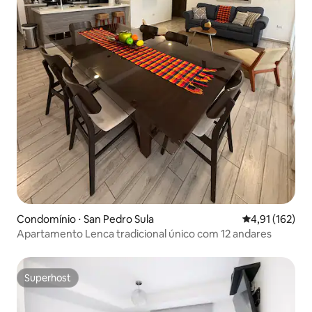
Condomínio ⋅ San Pedro Sula
4,91 de uma av
4,91 (162)
Apartamento Lenca tradicional único com 12 andares
Superhost
Superhost