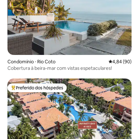
Condomínio ⋅ Rio Coto
4,84 de uma av
4,84 (90)
Cobertura à beira-mar com vistas espetaculares!
Preferido dos hóspedes
Entre os melhores preferidos dos hóspedes