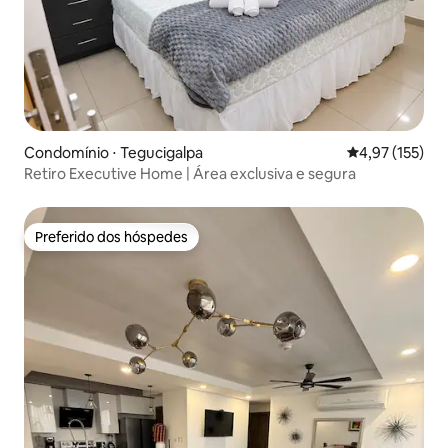
Condomínio ⋅ Tegucigalpa
4,97 de uma av
4,97 (155)
Retiro Executive Home | Área exclusiva e segura
Preferido dos hóspedes
Preferido dos hóspedes