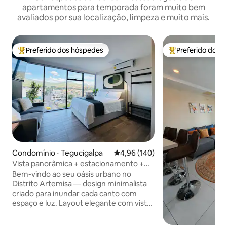
apartamentos para temporada foram muito bem
avaliados por sua localização, limpeza e muito mais.
Preferido dos hóspedes
Preferido dos 
Entre os melhores preferidos dos hóspedes
Entre os melhore
Condomínio ⋅ Tegucigalpa
4,96 de uma avaliação média de 
4,96 (140)
Vista panorâmica + estacionamento +
Wi-Fi + segurança 24h
Bem-vindo ao seu oásis urbano no
Distrito Artemisa — design minimalista
criado para inundar cada canto com
espaço e luz. Layout elegante com vista
panorâmica de 180° Estacionamento
privativo e segurança 24h Wi-Fi rápido e