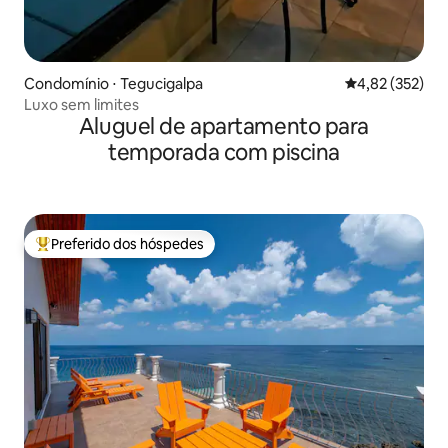
Condomínio ⋅ Tegucigalpa
4,82 de uma av
4,82 (352)
Luxo sem limites
Aluguel de apartamento para
temporada com piscina
Preferido dos hóspedes
Entre os melhores preferidos dos hóspedes